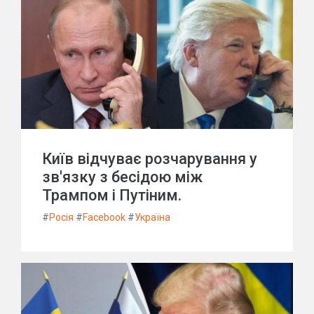
Київ відчуває розчарування у
зв'язку з бесідою між
Трампом і Путіним.
#
Росія
#
Facebook
#
Україна