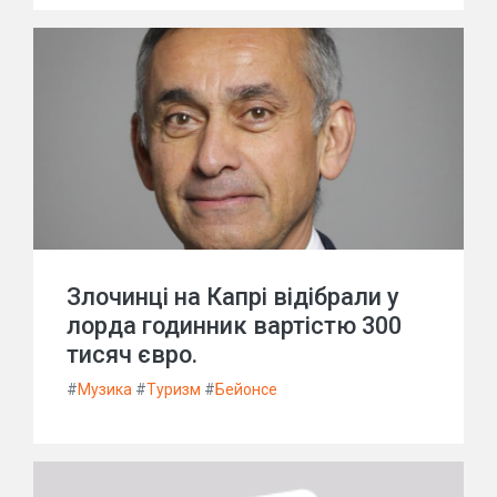
Злочинці на Капрі відібрали у
лорда годинник вартістю 300
тисяч євро.
#
Музика
#
Туризм
#
Бейонсе