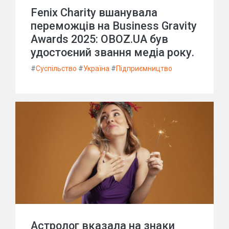
Fenix Charity вшанувала
переможців на Business Gravity
Awards 2025: OBOZ.UA був
удостоєний звання медіа року.
#
Суспільство
#
Україна
#
Підприємництво
Астролог вказала на знаки