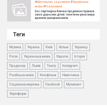
#
Мистецтво та розваги
#
Українська
мова
#
Розлучення
Екс-партнерка Кличка продемонструвала
своїх дорослих дітей: генетичні риси мера
вразили шанувальників.
Теги
Музика
Україна
Київ
Фільм
Українці
Росія
Українська мова
Європа
Історія
Продюсер
Львів
Театр
Instagram
Російська мова
Кінофільм
Німеччина
Соціальна мережа
Facebook
Музикант
Укрінформ