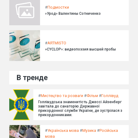
#
Подмостки
»Урод» Валентины Сотниченко
#
ARTMISTO
»CYCLOP»: видеопоэзия высшей пробы
В тренде
#
Мистецтво та розваги
#
Фільм
#
Голлівуд
Голлівудська знаменитість Джессі Айзенберг
завітала до санаторію Державної
прикордонної служби України, де зустрілася з
прикордонниками.
#
Українська мова
#
Музика
#
Російська
мова