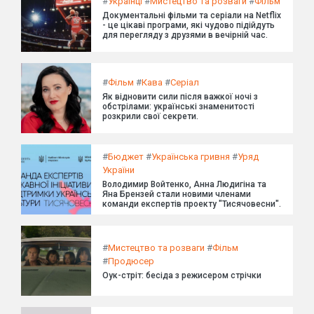
#
Українці
#
Мистецтво та розваги
#
Фільм
Документальні фільми та серіали на Netflix
- це цікаві програми, які чудово підійдуть
для перегляду з друзями в вечірній час.
#
Фільм
#
Кава
#
Серіал
Як відновити сили після важкої ночі з
обстрілами: українські знаменитості
розкрили свої секрети.
#
Бюджет
#
Українська гривня
#
Уряд
України
Володимир Войтенко, Анна Людигіна та
Яна Брензей стали новими членами
команди експертів проекту "Тисячовесни".
#
Мистецтво та розваги
#
Фільм
#
Продюсер
Оук-стріт: бесіда з режисером стрічки