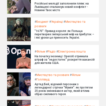
Російські мелодії заполонили пляж: на
Львівщині спалахнув новий конфлікт -
Новини Твоє місто
#
Бюджет
#
Українці
#
Мистецтво та
розваги
"1670": Привид короля: як Польща
перетворює імперський міф на прибуток –
і які уроки це приносить Україні.
#
Фільм
#
Радіо
#
Електронна пошта
На початку іноземці: OpenAI отримала
штраф за "недостатнє" розкриття вакансій
для жителів США.
#
Мистецтво та розваги
#
Фільм
#
Голлівуд
Артед Бей, відомий персонаж з
легендарної стрічки "Мумія": як протягом
25 років змінювався актор, який втілив
образ сміливого героя.