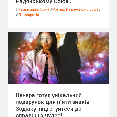
Радянському Союзі.
#
Радянський Союз
#
Розпад Радянського Союзу
#
Демократія
Венера готує унікальний
подарунок для п’яти знаків
Зодіаку: підготуйтеся до
справжніх чудес!