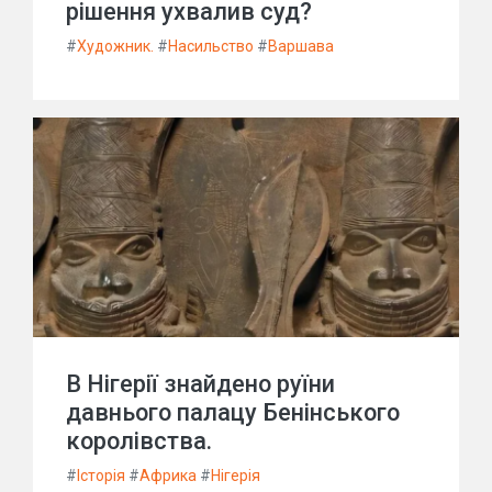
рішення ухвалив суд?
#
Художник.
#
Насильство
#
Варшава
В Нігерії знайдено руїни
давнього палацу Бенінського
королівства.
#
Історія
#
Африка
#
Нігерія