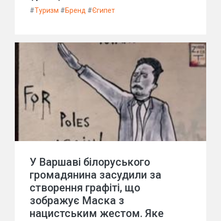
#
Туризм
#
Бренд
#
Єгипет
У Варшаві білоруського
громадянина засудили за
створення графіті, що
зображує Маска з
нацистським жестом. Яке