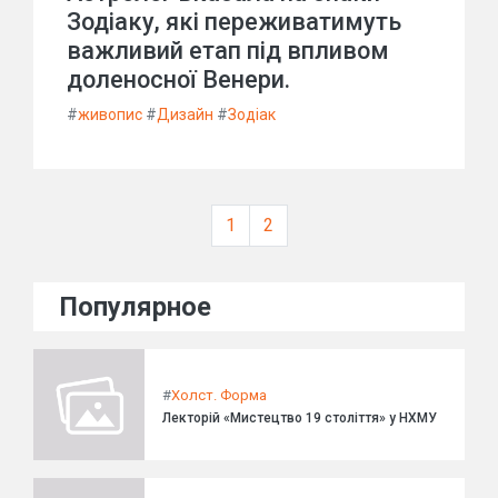
Зодіаку, які переживатимуть
важливий етап під впливом
доленосної Венери.
#
живопис
#
Дизайн
#
Зодіак
1
2
Популярное
#
Холст. Форма
Лекторій «Мистецтво 19 століття» у НХМУ