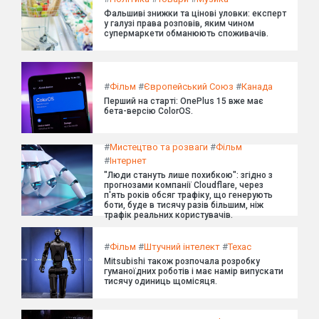
Фальшиві знижки та цінові уловки: експерт
у галузі права розповів, яким чином
супермаркети обманюють споживачів.
#
Фільм
#
Європейський Союз
#
Канада
Перший на старті: OnePlus 15 вже має
бета-версію ColorOS.
#
Мистецтво та розваги
#
Фільм
#
Інтернет
"Люди стануть лише похибкою": згідно з
прогнозами компанії Cloudflare, через
п'ять років обсяг трафіку, що генерують
боти, буде в тисячу разів більшим, ніж
трафік реальних користувачів.
#
Фільм
#
Штучний інтелект
#
Техас
Mitsubishi також розпочала розробку
гуманоїдних роботів і має намір випускати
тисячу одиниць щомісяця.