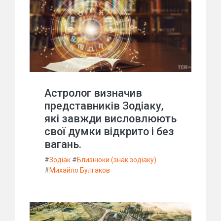
Астролог визначив
представників Зодіаку,
які завжди висловлюють
свої думки відкрито і без
вагань.
#
Зодіак
#
Близнюки (знак зодіаку)
#
Михайло Булгаков