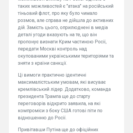
таких можливостей є "атака" на російський
тіньовий флот, про яку було чимало
розмов, але справа не дійшла до активних
дій. Замість цього, оприлюднені в медіа
деталі угоди вказують на те, що він
пропонує визнати Крим частиною Росії,
передати Москві контроль над
окупованими українськими територіями та
зняти з країни санкції.
Ці вимоги практично ідентичні
максималістським умовам, які висуває
кремлівський лідер. Додатково, команда
президента Трампа ще до старту
переговорів відкрито заявила, на які
компроміси з боку США готові піти по
відношенню до Росії.
Привітавши Путіна ще до офіційних