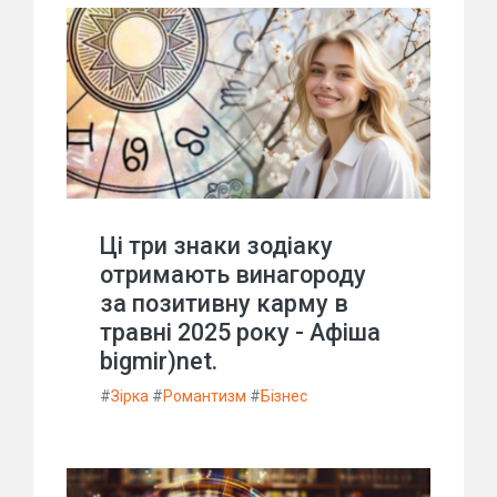
Ці три знаки зодіаку
отримають винагороду
за позитивну карму в
травні 2025 року - Афіша
bigmir)net.
#
Зірка
#
Романтизм
#
Бізнес