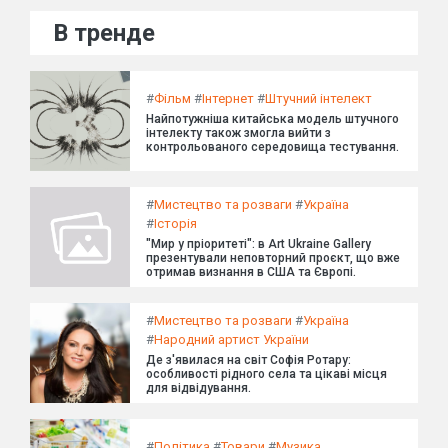
В тренде
#
Фільм
#
Інтернет
#
Штучний інтелект
Найпотужніша китайська модель штучного
інтелекту також змогла вийти з
контрольованого середовища тестування.
#
Мистецтво та розваги
#
Україна
#
Історія
"Мир у пріоритеті": в Art Ukraine Gallery
презентували неповторний проєкт, що вже
отримав визнання в США та Європі.
#
Мистецтво та розваги
#
Україна
#
Народний артист України
Де з'явилася на світ Софія Ротару:
особливості рідного села та цікаві місця
для відвідування.
#
Політика
#
Товари
#
Музика