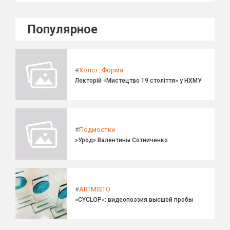
Популярное
#
Холст. Форма
Лекторій «Мистецтво 19 століття» у НХМУ
#
Подмостки
»Урод» Валентины Сотниченко
#
ARTMISTO
»CYCLOP»: видеопоэзия высшей пробы