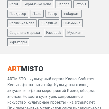
Росія
Українська мова
Європа
Історія
Продюсер
Львів
Театр
Instagram
Російська мова
Кінофільм
Німеччина
Соціальна мережа
Facebook
Музикант
Укрінформ
ART
MISTO
ARTMISTO - культурный портал Киева. События
Киева, афиша, сити-гайд. Культурная жизнь,
актуальная афиша мероприятий Киева, обзоры,
анонсы. Новости культуры, современное
искусство, культурные проекты - на artmisto.net.
При перепечатке материалов сайта индексируемая