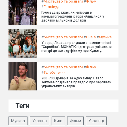
#
Мистецтво та розваги
#
Фільм
#
Голлівуд
Голлівуд вражає: які епізоди в
кінематографічній історії обійшлися у
десятки мільйонів доларів
#
Мистецтво та розваги
#
Львів
#
Музика
У серці Львова пролунали знамениті пісні
"Скрябіна": MONATIK підготував унікальне
попурі до виходу фільму про Кузьму.
#
Мистецтво та розваги
#
Фільм
#
Телебачення
200-700 доларів за одну зміну: Павло
Текучев поділився правдою про зарплати
українських акторів.
Теги
Музика
Україна
Київ
Фільм
Українці