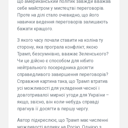
що американський політик завжди вважав
себе майстром у мистецтві переговорів.
Проте на ділі стало очевидно, що його
навички ведення переговорів залишають
бажати кращого.
З якого часу почали ставити на коліна ту
сторону, яка програла конфлікт, якою
Трамп, безсумнівно, вважає Зеленського?
Чи це дійсно є способом для нібито
нейтрального посередника досягти
справедливого завершення переговорів?
Справжня картина така, що Трамп втратив
усі можливості для укладення чесної і
довготривалої мирної угоди для України –
якщо, звісно, він коли-небудь справді
прагнув її досягти в першу чергу.
Автор підкреслює, що Трамп має численні
можливості впливу на Росію. Однією з