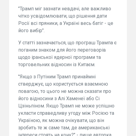
"Трамп міг зазнати невдачі, але важливо
чітко усвідомлювати, що рішення дати
Росії всі пряники, а Україні весь батіг - це
його вибір".
У статті зазначається, що програш Трампа є
поганим знаком для його переговорів
щодо іранської ядерної програми та
торговельних відносин із Китаєм.
"Якщо з Путіним Трамп принаймні
стверджує, що користується взаємною
повагою, то цього не можна сказати про
його відносини з Алі Хаменеї або Сі
Цзіньпіном. Якщо Трамп не може успішно
укласти справедливу угоду між Росією та
Україною, як можна очікувати, що він
зробить те ж саме там, де американські
інтереси стоять на кону?" - пише авторка.