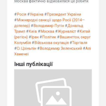
Москва фактично відмовилася це робити.
#
Росія
#
Україна
#
Президент України
#
Міжнародні санкції щодо Росії (2014—
дотепер)
#
Володимир Путін
#
Дональд
Трамп
#
Київ
#
Москва
#
Журналіст
#
Китай
(регіон)
#
Іран
#
Політик
#
Вашингтон, округ
Колумбія
#
Військова окупація
#
Торгівля
#
Сі Цзіньпін
#
Володимир Зеленський
#
Алі
Хаменеї
Інші публікації