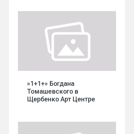
»1+1+» Богдана
Томашевского в
Щербенко Арт Центре