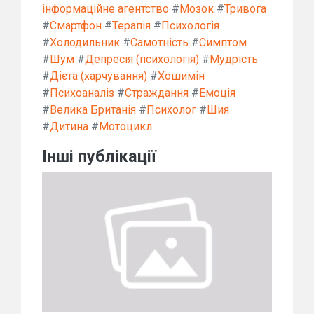
інформаційне агентство
#
Мозок
#
Тривога
#
Смартфон
#
Терапія
#
Психологія
#
Холодильник
#
Самотність
#
Симптом
#
Шум
#
Депресія (психологія)
#
Мудрість
#
Дієта (харчування)
#
Хошимін
#
Психоаналіз
#
Страждання
#
Емоція
#
Велика Британія
#
Психолог
#
Шия
#
Дитина
#
Мотоцикл
Інші публікації