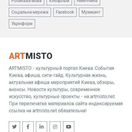
Російська мова
Кінофільм
Німеччина
Соціальна мережа
Facebook
Музикант
Укрінформ
ART
MISTO
ARTMISTO - культурный портал Киева. События
Киева, афиша, сити-гайд. Культурная жизнь,
актуальная афиша мероприятий Киева, обзоры,
анонсы. Новости культуры, современное
искусство, культурные проекты - на artmisto.net.
При перепечатке материалов сайта индексируемая
ссылка на artmisto.net обязательна!