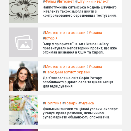
#
Фільм
#
Інтернет
#
Штучний інтелект
Найпотужніша китайська модель штучного
інтелекту також змогла вийти з
контрольованого середовища тестування.
#
Мистецтво та розваги
#
Україна
#
Історія
"Мир у пріоритеті": в Art Ukraine Gallery
презентували неповторний проєкт, що вже
отримав визнання в США та Європі.
#
Мистецтво та розваги
#
Україна
#
Народний артист України
Де з'явилася на світ Софія Ротару:
особливості рідного села та цікаві місця
для відвідування.
#
Політика
#
Товари
#
Музика
Фальшиві знижки та цінові уловки: експерт
у галузі права розповів, яким чином
супермаркети обманюють споживачів.