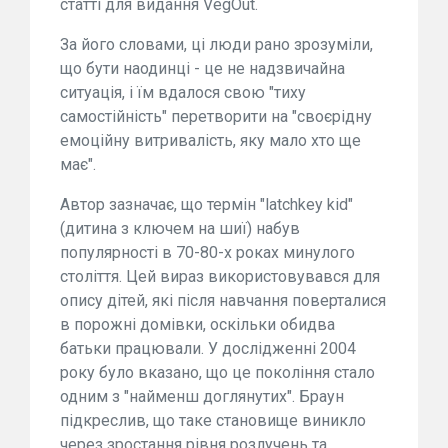
статті для видання VegOut.
За його словами, ці люди рано зрозуміли,
що бути наодинці - це не надзвичайна
ситуація, і їм вдалося свою "тиху
самостійність" перетворити на "своєрідну
емоційну витривалість, яку мало хто ще
має".
Автор зазначає, що термін "latchkey kid"
(дитина з ключем на шиї) набув
популярності в 70-80-х роках минулого
століття. Цей вираз використовувався для
опису дітей, які після навчання поверталися
в порожні домівки, оскільки обидва
батьки працювали. У дослідженні 2004
року було вказано, що це покоління стало
одним з "найменш доглянутих". Браун
підкреслив, що таке становище виникло
через зростання рівня розлучень та