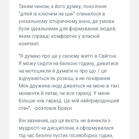
Таким чином, а його думку, покоління
"дітей із ключем на шиї" опинилося в
унікальному історичному вікні, де умови
були ідеальними для формування людей,
яким справді комфортно у власній
компанії.
"Я думаю про це у своєму житті в Сайгоні.
Я можу сидіти на балконі годину, дивитися
на мотоцикли й думати ні про що. І це
відчувається як розкіш, а не покарання.
Моя дружина іноді дивиться на мене в такі
моменти й питає, чи все гаразд. У мене
більше ніж гаразд. Це мій найприродніший
стан", - розповів Браун.
Він зазначив, що ця якість не виникла з
мудрості чи дисципліни, а сформувалася
під час безлічі пустих післяобідніх годин,