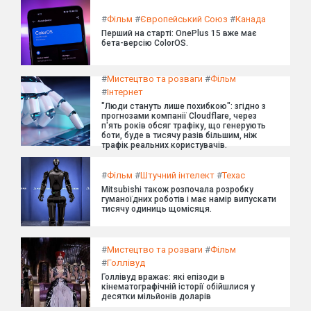
#
Фільм
#
Європейський Союз
#
Канада
Перший на старті: OnePlus 15 вже має
бета-версію ColorOS.
#
Мистецтво та розваги
#
Фільм
#
Інтернет
"Люди стануть лише похибкою": згідно з
прогнозами компанії Cloudflare, через
п'ять років обсяг трафіку, що генерують
боти, буде в тисячу разів більшим, ніж
трафік реальних користувачів.
#
Фільм
#
Штучний інтелект
#
Техас
Mitsubishi також розпочала розробку
гуманоїдних роботів і має намір випускати
тисячу одиниць щомісяця.
#
Мистецтво та розваги
#
Фільм
#
Голлівуд
Голлівуд вражає: які епізоди в
кінематографічній історії обійшлися у
десятки мільйонів доларів