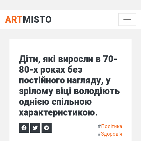
ART
MISTO
Діти, які виросли в 70-
80-х роках без
постійного нагляду, у
зрілому віці володіють
однією спільною
характеристикою.
#
Політика
#
Здоров'я