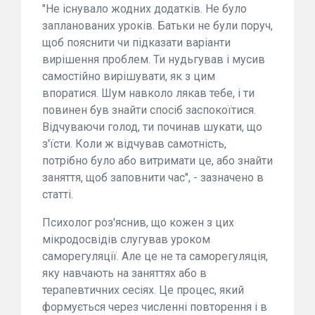
"Не існувало жодних додатків. Не було
запланованих уроків. Батьки не були поруч,
щоб пояснити чи підказати варіанти
вирішення проблем. Ти нудьгував і мусив
самостійно вирішувати, як з цим
впоратися. Шум навколо лякав тебе, і ти
повинен був знайти спосіб заспокоїтися.
Відчуваючи голод, ти починав шукати, що
з'їсти. Коли ж відчував самотність,
потрібно було або витримати це, або знайти
заняття, щоб заповнити час", - зазначено в
статті.
Психолог роз'яснив, що кожен з цих
мікродосвідів слугував уроком
саморегуляції. Але це не та саморегуляція,
яку навчають на заняттях або в
терапевтичних сесіях. Це процес, який
формується через численні повторення і в