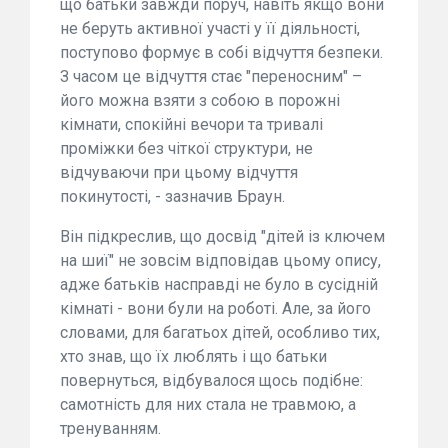
що батьки завжди поруч, навіть якщо вони
не беруть активної участі у її діяльності,
поступово формує в собі відчуття безпеки.
З часом це відчуття стає "переносним" –
його можна взяти з собою в порожні
кімнати, спокійні вечори та тривалі
проміжки без чіткої структури, не
відчуваючи при цьому відчуття
покинутості, - зазначив Браун.
Він підкреслив, що досвід "дітей із ключем
на шиї" не зовсім відповідав цьому опису,
адже батьків насправді не було в сусідній
кімнаті - вони були на роботі. Але, за його
словами, для багатьох дітей, особливо тих,
хто знав, що їх люблять і що батьки
повернуться, відбувалося щось подібне:
самотність для них стала не травмою, а
тренуванням.