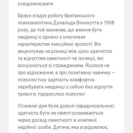
усвідомлювати.
Браун згадує роботу британського
психоаналітика Дональда Віннікотта з 1958
року, де той зазначав, що вміння бути
наодинці є однією з ключових
характеристик емоційної зрілості. Він
акцентував на різниці між цією здатністю
та відчуттям самотності чи ізоляції, які
асоціюються зі стражданням. Йшлося не
про відчуження, а про позитивну навичку —
психологічну здатність комфортно
перебувати наодинці з собою без відчуття
тривоги, підкреслює психолог.
Основна ідея була доволі парадоксальною:
здатність бути на самоті розвивається
через досвід самотності в компанії
надійної особи. Дитина, яка усвідомлює,