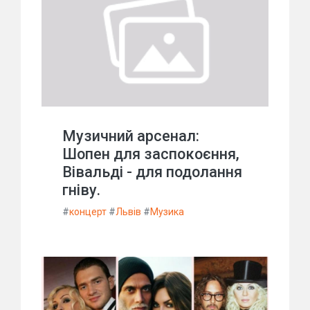
Музичний арсенал:
Шопен для заспокоєння,
Вівальді - для подолання
гніву.
#
концерт
#
Львів
#
Музика