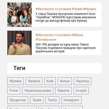
#
Мистецтво та розваги
#
Львів
#
Музика
У серці Львова пролунали знамениті пісні
"Скрябіна": MONATIK підготував унікальне
попурі до виходу фільму про Кузьму.
#
Мистецтво та розваги
#
Фільм
#
Телебачення
200-700 доларів за одну зміну: Павло
Текучев поділився правдою про зарплати
українських акторів.
Теги
Музика
Україна
Київ
Фільм
Українці
Росія
Українська мова
Європа
Історія
Продюсер
Львів
Театр
Instagram