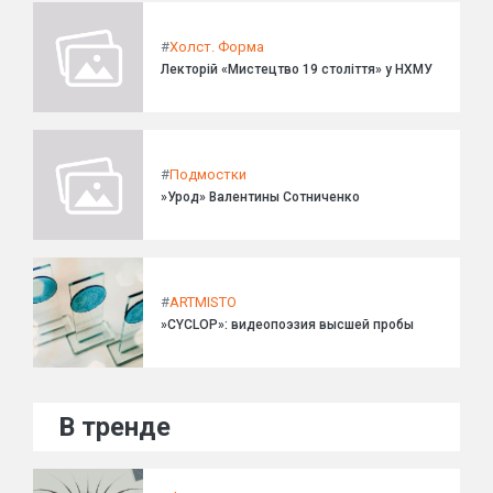
#
Холст. Форма
Лекторій «Мистецтво 19 століття» у НХМУ
#
Подмостки
»Урод» Валентины Сотниченко
#
ARTMISTO
»CYCLOP»: видеопоэзия высшей пробы
В тренде