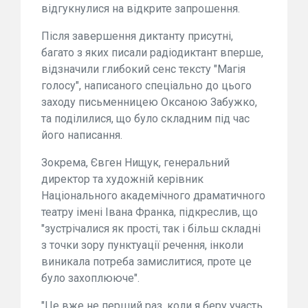
відгукнулися на відкрите запрошення.
Після завершення диктанту присутні,
багато з яких писали радіодиктант вперше,
відзначили глибокий сенс тексту "Магія
голосу", написаного спеціально до цього
заходу письменницею Оксаною Забужко,
та поділилися, що було складним під час
його написання.
Зокрема, Євген Нищук, генеральний
директор та художній керівник
Національного академічного драматичного
театру імені Івана Франка, підкреслив, що
"зустрічалися як прості, так і більш складні
з точки зору пунктуації речення, інколи
виникала потреба замислитися, проте це
було захоплююче".
"Це вже не перший раз, коли я беру участь