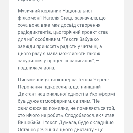
Музичний керівник Національної
філармонії Наталія Стець зазначила, що
хоча вона вже має досвід створення
радіодиктантів, цьогорічний проект став
для неї особливим. "Тексти Забужко
завжди приносять радість у читанні, а
цього разу я мала можливість також
зануритися у процес їх написання", —
поділилася вона.
Письменниця, волонтерка Тетяна Череп-
Перонанич підкреслила, що нинішній
Диктант національної єдності в Укрінформі
був дуже атмосферним, світлим. "Не
хвилююся за помилки, не помиляється той,
хто нічого не робить. Сподобалося, як читав
Вишебаба. І текст. Думала, буде складніше.
Останнє речення з цього диктанту - це