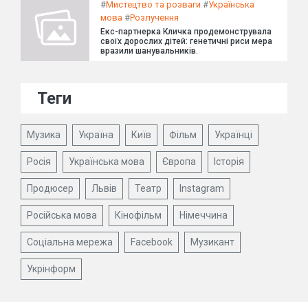
#
Мистецтво та розваги
#
Українська
мова
#
Розлучення
Екс-партнерка Кличка продемонструвала
своїх дорослих дітей: генетичні риси мера
вразили шанувальників.
Теги
Музика
Україна
Київ
Фільм
Українці
Росія
Українська мова
Європа
Історія
Продюсер
Львів
Театр
Instagram
Російська мова
Кінофільм
Німеччина
Соціальна мережа
Facebook
Музикант
Укрінформ