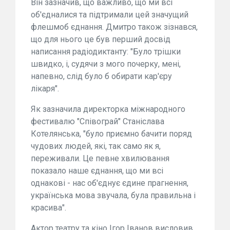
Він зазначив, що важливо, що ми всі
об'єдналися та підтримали цей значущий
флешмоб єднання. Дмитро також зізнався,
що для нього це був перший досвід
написання радіодиктанту: "Було трішки
швидко, і, судячи з мого почерку, мені,
напевно, слід було б обирати кар'єру
лікаря".
Як зазначила директорка міжнародного
фестивалю "Співограй" Станіслава
Котелянська, "було приємно бачити поряд
чудових людей, які, так само як я,
переживали. Це певне хвилювання
показало наше єднання, що ми всі
однакові - нас об'єднує єдине прагнення,
українська мова звучала, була правильна і
красива".
Актор театру та кіно Ігор Іванов висловив