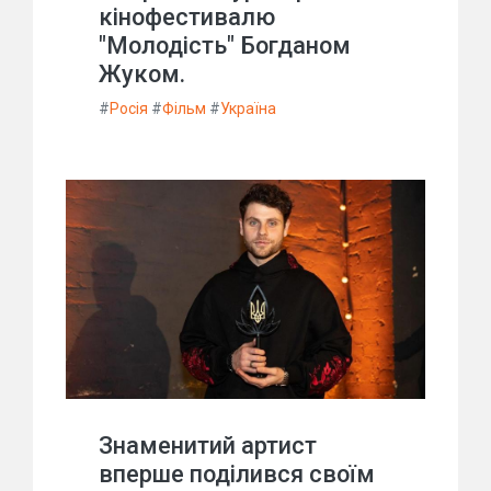
кінофестивалю
"Молодість" Богданом
Жуком.
#
Росія
#
Фільм
#
Україна
Знаменитий артист
вперше поділився своїм