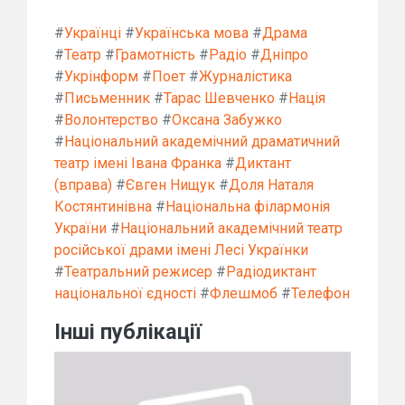
#
Українці
#
Українська мова
#
Драма
#
Театр
#
Грамотність
#
Радіо
#
Дніпро
#
Укрінформ
#
Поет
#
Журналістика
#
Письменник
#
Тарас Шевченко
#
Нація
#
Волонтерство
#
Оксана Забужко
#
Національний академічний драматичний
театр імені Івана Франка
#
Диктант
(вправа)
#
Євген Нищук
#
Доля Наталя
Костянтинівна
#
Національна філармонія
України
#
Національний академічний театр
російської драми імені Лесі Українки
#
Театральний режисер
#
Радіодиктант
національної єдності
#
Флешмоб
#
Телефон
Інші публікації