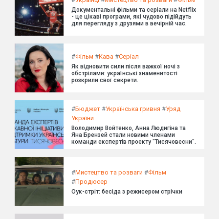
Документальні фільми та серіали на Netflix
- це цікаві програми, які чудово підійдуть
для перегляду з друзями в вечірній час.
#
Фільм
#
Кава
#
Серіал
Як відновити сили після важкої ночі з
обстрілами: українські знаменитості
розкрили свої секрети.
#
Бюджет
#
Українська гривня
#
Уряд
України
Володимир Войтенко, Анна Людигіна та
Яна Брензей стали новими членами
команди експертів проекту "Тисячовесни".
#
Мистецтво та розваги
#
Фільм
#
Продюсер
Оук-стріт: бесіда з режисером стрічки