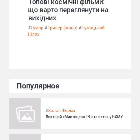
Топові космічні фільми:
що варто переглянути на
вихідних
#
Гумор
#
Трилер (жанр)
#
Чумацький
Шлях
Популярное
#
Холст. Форма
Лекторій «Мистецтво 19 століття» у НХМУ