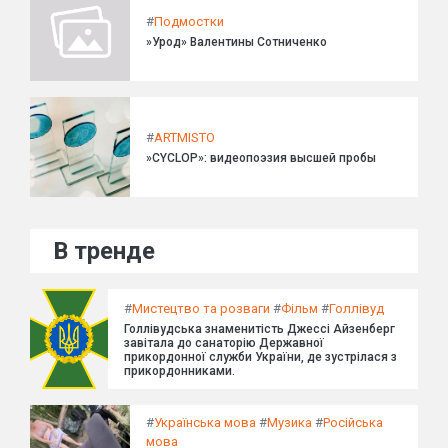
#
Подмостки
»Урод» Валентины Сотниченко
#
ARTMISTO
»CYCLOP»: видеопоэзия высшей пробы
В тренде
#
Мистецтво та розваги
#
Фільм
#
Голлівуд
Голлівудська знаменитість Джессі Айзенберг
завітала до санаторію Державної
прикордонної служби України, де зустрілася з
прикордонниками.
#
Українська мова
#
Музика
#
Російська
мова