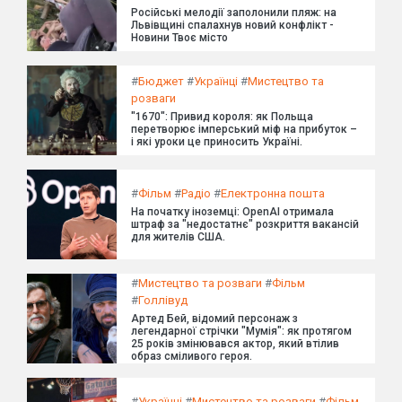
Російські мелодії заполонили пляж: на
Львівщині спалахнув новий конфлікт -
Новини Твоє місто
#
Бюджет
#
Українці
#
Мистецтво та
розваги
"1670": Привид короля: як Польща
перетворює імперський міф на прибуток –
і які уроки це приносить Україні.
#
Фільм
#
Радіо
#
Електронна пошта
На початку іноземці: OpenAI отримала
штраф за "недостатнє" розкриття вакансій
для жителів США.
#
Мистецтво та розваги
#
Фільм
#
Голлівуд
Артед Бей, відомий персонаж з
легендарної стрічки "Мумія": як протягом
25 років змінювався актор, який втілив
образ сміливого героя.
#
Українці
#
Мистецтво та розваги
#
Фільм