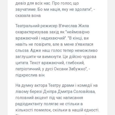
девіз для всіх нас. Про голос, що
звучатиме. Бо ми нація, яку не здолати", -
сказала вона.
Театральний режисер В’ячеслав Жила
охарактеризував захід як "неймовірно
вражаючий і надихаючий". "В кінці, ви
навіть не повірите, але в мене з'явилася
сльоза. Адже наш голос тепер неможливо
заглушити чи вимкнути. Це дійсно чудова
цитата. Текст вражаючий, глибокий,
патріотичний, у дусі Оксани Забужко", -
підкреслив він.
На думку актора Театру драми і комедії на
лівому березі Дніпра Дмитра Соловйова,
головний акцент під час написання
радіодиктанту полягає не стільки в
кількості помилок, скільки в нашій єдності.