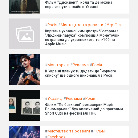
Фільм "Дисидент": коли та де можна
переглянути онлайн в Україні
#
Росія
#
Мистецтво та розваги
#
Україна
Вирізана українським дистриб'ютором з
"Людини-павука" композиція Монеточки
потрапила до українського топ-100 на
Apple Music.
#
Моніторинг
#
Реклама
#
Росія
В Україні планують додати до "чорного
списку" ще одного виконавця з Росії.
#
Українці
#
Реклама
#
Росія
Фільм "По батькові" режисерки Марії
Пономарьової був включений до програми
Short Cuts на фестивалі TIFF.
#
Мистецтво та розваги
#
Фільм
#
Facebook