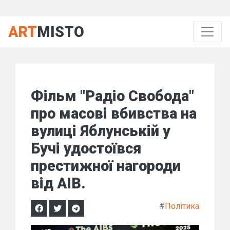
ART
MISTO
Фільм "Радіо Свобода"
про масові вбивства на
вулиці Яблунській у
Бучі удостоївся
престижної нагороди
від AIB.
#
Політика