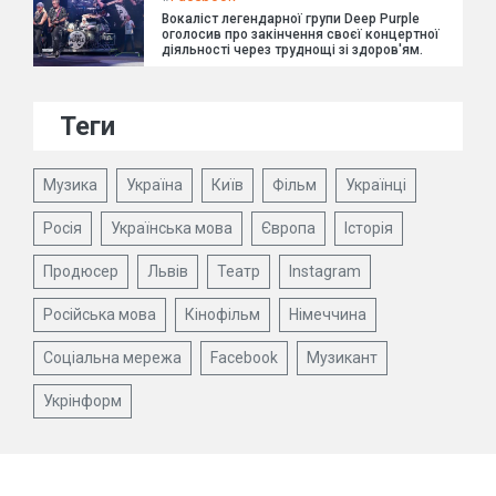
Вокаліст легендарної групи Deep Purple
оголосив про закінчення своєї концертної
діяльності через труднощі зі здоров'ям.
Теги
Музика
Україна
Київ
Фільм
Українці
Росія
Українська мова
Європа
Історія
Продюсер
Львів
Театр
Instagram
Російська мова
Кінофільм
Німеччина
Соціальна мережа
Facebook
Музикант
Укрінформ