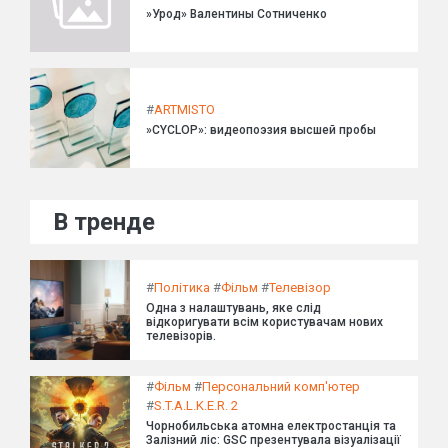
»Урод» Валентины Сотниченко
#
ARTMISTO
»CYCLOP»: видеопоэзия высшей пробы
В тренде
#
Політика
#
Фільм
#
Телевізор
Одна з налаштувань, яке слід
відкоригувати всім користувачам нових
телевізорів.
#
Фільм
#
Персональний комп'ютер
#
S.T.A.L.K.E.R. 2
Чорнобильська атомна електростанція та
Залізний ліс: GSC презентувала візуалізації