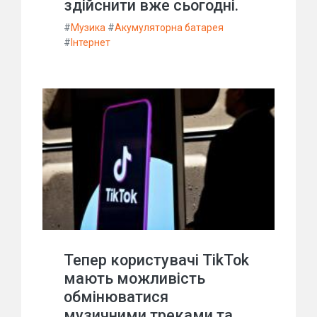
здійснити вже сьогодні.
#
Музика
#
Акумуляторна батарея
#
Інтернет
Тепер користувачі TikTok
мають можливість
обмінюватися
музичними треками та