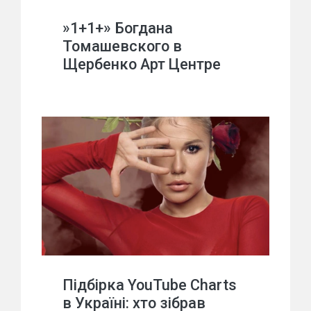
»1+1+» Богдана
Томашевского в
Щербенко Арт Центре
Підбірка YouTube Charts
в Україні: хто зібрав