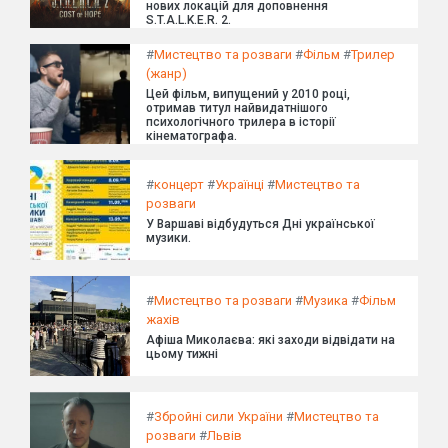
нових локацій для доповнення
S.T.A.L.K.E.R. 2.
#
Мистецтво та розваги
#
Фільм
#
Трилер
(жанр)
Цей фільм, випущений у 2010 році,
отримав титул найвидатнішого
психологічного трилера в історії
кінематографа.
#
концерт
#
Українці
#
Мистецтво та
розваги
У Варшаві відбудуться Дні української
музики.
#
Мистецтво та розваги
#
Музика
#
Фільм
жахів
Афіша Миколаєва: які заходи відвідати на
цьому тижні
#
Збройні сили України
#
Мистецтво та
розваги
#
Львів