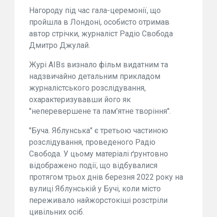
Нагороду під час гала-церемонії, що
пройшла в Лондоні, особисто отримав
автор стрічки, журналіст Радіо Свобода
Дмитро Джулай.
Журі AIBs визнало фільм видатним та
надзвичайно детальним прикладом
журналістського розслідування,
охарактеризувавши його як
"неперевершене та пам'ятне творіння".
"Буча. Яблунська" є третьою частиною
розслідування, проведеного Радіо
Свобода. У цьому матеріалі ґрунтовно
відображено події, що відбувалися
протягом трьох днів березня 2022 року на
вулиці Яблунській у Бучі, коли місто
переживало найжорстокіші розстріли
цивільних осіб.