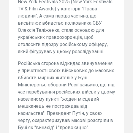
New York Festivals 2025 (New York Festivals
TV & Film Awards) у категорії "Права
людини". А сама перша частина, що
висвітлює вбивство полковника СБУ
Олексія Теліженка, стала основою для
українських правоохоронців, щоб
оголосити підозру російському офіцеру,
який фігурував у цьому розслідуванні.
Російська сторона відкидає звинувачення
у причетності своїх військових до масових
вбивств мирних жителів у Бучі.
Міністерство оборони Росії заявило, що під
час перебування російських військ у цьому
населеному пункті "жоден місцевий
мешканець не постраждав від
насильства". Президент Путін, у свою
чергу, охарактеризував масові розстріли в
Бучі як "винахід" і "провокацію".