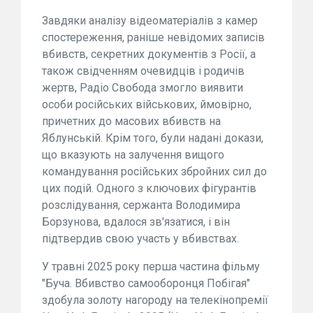
Завдяки аналізу відеоматеріалів з камер
спостереження, раніше невідомих записів
вбивств, секретних документів з Росії, а
також свідченням очевидців і родичів
жертв, Радіо Свобода змогло виявити
особи російських військових, ймовірно,
причетних до масових вбивств на
Яблунській. Крім того, були надані докази,
що вказують на залучення вищого
командування російських збройних сил до
цих подій. Одного з ключових фігурантів
розслідування, сержанта Володимира
Борзунова, вдалося зв'язатися, і він
підтвердив свою участь у вбивствах.
У травні 2025 року перша частина фільму
"Буча. Вбивство самооборонця Побігая"
здобула золоту нагороду на телекінопремії