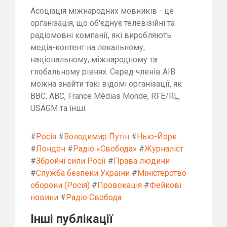
Асоціація міжнародних мовників - це
організація, що об'єднує телевізійні та
радіомовні компанії, які виробляють
медіа-контент на локальному,
національному, міжнародному та
глобальному рівнях. Серед членів AIB
можна знайти такі відомі організації, як
BBC, ABC, France Médias Monde, RFE/RL,
USAGM та інші.
#
Росія
#
Володимир Путін
#
Нью-Йорк
#
Лондон
#
Радіо «Свобода»
#
Журналіст
#
Збройні сили Росії
#
Права людини
#
Служба безпеки України
#
Міністерство
оборони (Росія)
#
Провокація
#
Фейкові
новини
#
Радіо Свобода
Інші публікації