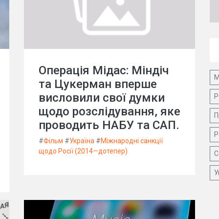
Операція Мідас: Міндіч
М
та Цукерман вперше
висловили свої думки
Р
щодо розслідування, яке
П
проводить НАБУ та САП.
Р
#
Фільм
#
Україна
#
Міжнародні санкції
щодо Росії (2014—дотепер)
С
У