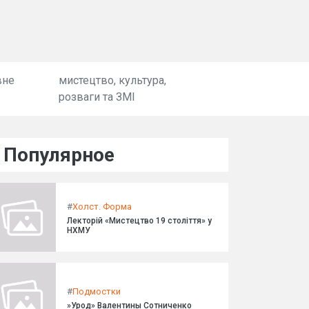
вне
мистецтво, культура,
розваги та ЗМІ
Популярное
#
Холст. Форма
Лекторій «Мистецтво 19 століття» у
НХМУ
#
Подмостки
»Урод» Валентины Сотниченко