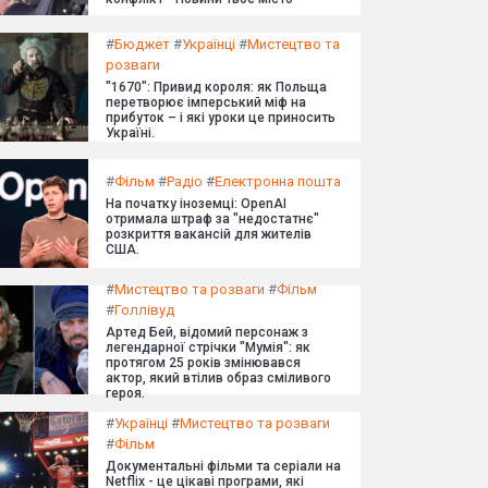
#
Бюджет
#
Українці
#
Мистецтво та
розваги
"1670": Привид короля: як Польща
перетворює імперський міф на
прибуток – і які уроки це приносить
Україні.
#
Фільм
#
Радіо
#
Електронна пошта
На початку іноземці: OpenAI
отримала штраф за "недостатнє"
розкриття вакансій для жителів
США.
#
Мистецтво та розваги
#
Фільм
#
Голлівуд
Артед Бей, відомий персонаж з
легендарної стрічки "Мумія": як
протягом 25 років змінювався
актор, який втілив образ сміливого
героя.
#
Українці
#
Мистецтво та розваги
#
Фільм
Документальні фільми та серіали на
Netflix - це цікаві програми, які