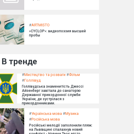
#
ARTMISTO
»CYCLOP»: видеопоэзия высшей
пробы
В тренде
#
Мистецтво та розваги
#
Фільм
#
Голлівуд
Голлівудська знаменитість Джессі
Айзенберг завітала до санаторію
Державної прикордонної служби
України, де зустрілася з
прикордонниками.
#
Українська мова
#
Музика
#
Російська мова
Російські мелодії заполонили пляж:
на Львівщині спалахнув новий
конфлікт - Новини Твоє місто