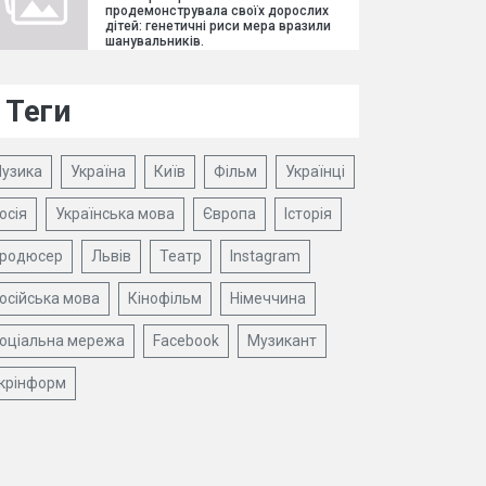
продемонструвала своїх дорослих
дітей: генетичні риси мера вразили
шанувальників.
Теги
узика
Україна
Київ
Фільм
Українці
осія
Українська мова
Європа
Історія
родюсер
Львів
Театр
Instagram
осійська мова
Кінофільм
Німеччина
оціальна мережа
Facebook
Музикант
крінформ