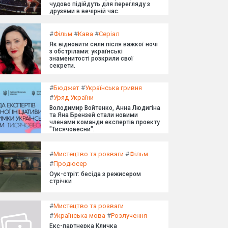
чудово підійдуть для перегляду з
друзями в вечірній час.
#
Фільм
#
Кава
#
Серіал
Як відновити сили після важкої ночі
з обстрілами: українські
знаменитості розкрили свої
секрети.
#
Бюджет
#
Українська гривня
#
Уряд України
Володимир Войтенко, Анна Людигіна
та Яна Брензей стали новими
членами команди експертів проекту
"Тисячовесни".
#
Мистецтво та розваги
#
Фільм
#
Продюсер
Оук-стріт: бесіда з режисером
стрічки
#
Мистецтво та розваги
#
Українська мова
#
Розлучення
Екс-партнерка Кличка