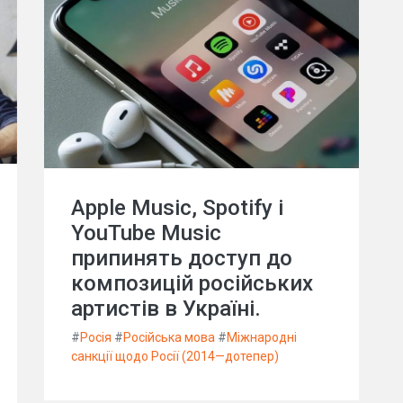
Apple Music, Spotify і
YouTube Music
припинять доступ до
композицій російських
артистів в Україні.
#
Росія
#
Російська мова
#
Міжнародні
санкції щодо Росії (2014—дотепер)