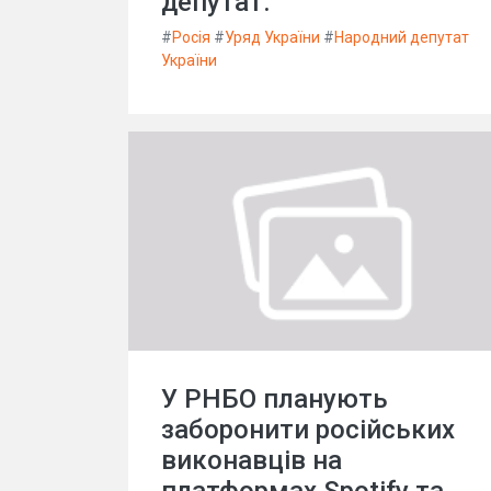
депутат.
#
Росія
#
Уряд України
#
Народний депутат
України
У РНБО планують
заборонити російських
виконавців на
платформах Spotify та