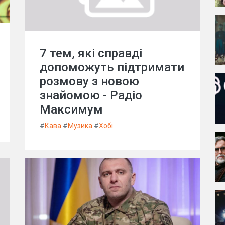
7 тем, які справді
допоможуть підтримати
розмову з новою
знайомою - Радіо
Максимум
#
Кава
#
Музика
#
Хобі