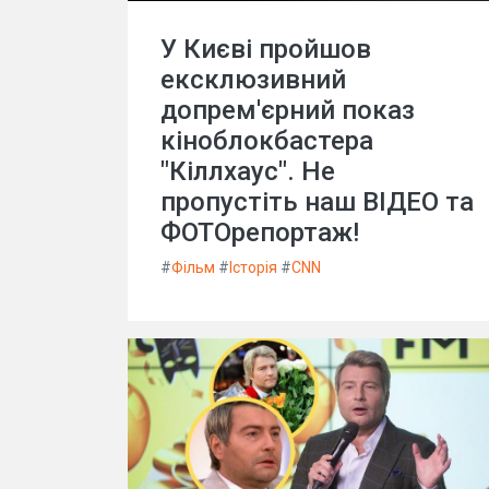
У Києві пройшов
ексклюзивний
допрем'єрний показ
кіноблокбастера
"Кіллхаус". Не
пропустіть наш ВІДЕО та
ФОТОрепортаж!
#
Фільм
#
Історія
#
CNN