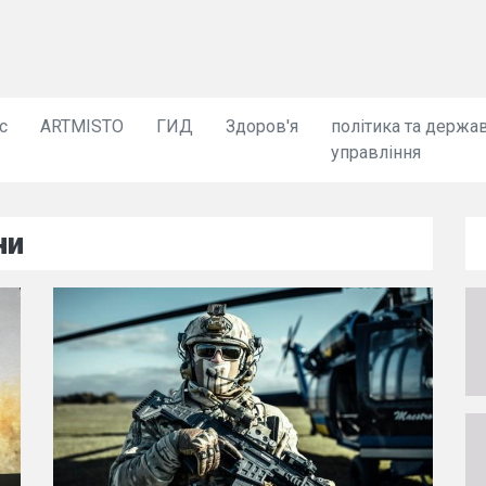
с
ARTMISTO
ГИД
Здоров'я
політика та держа
управління
ни