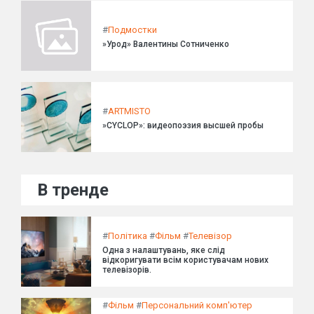
#
Подмостки
»Урод» Валентины Сотниченко
#
ARTMISTO
»CYCLOP»: видеопоэзия высшей пробы
В тренде
#
Політика
#
Фільм
#
Телевізор
Одна з налаштувань, яке слід
відкоригувати всім користувачам нових
телевізорів.
#
Фільм
#
Персональний комп'ютер