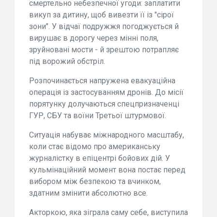
смертельно небезпечної угоди: заплатити
викуп за дитину, щоб вивезти її із "сірої
зони". У відчаї подружжя погоджується й
вирушає в дорогу через мінні поля,
зруйновані мости - й зрештою потрапляє
під ворожий обстріл.
Розпочинається напружена евакуаційна
операція із застосуванням дронів. До місії
порятунку долучаються спецпризначенці
ГУР, СБУ та воїни Третьої штурмової.
Ситуація набуває міжнародного масштабу,
коли стає відомо про американську
журналістку в епіцентрі бойових дій. У
кульмінаційний момент вона постає перед
вибором між безпекою та вчинком,
здатним змінити абсолютно все.
Акторкою, яка зіграла саму себе, виступила