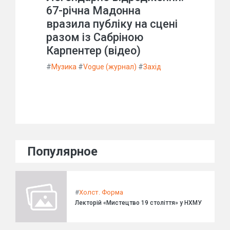
67-річна Мадонна
вразила публіку на сцені
разом із Сабріною
Карпентер (відео)
#
Музика
#
Vogue (журнал)
#
Захід
Популярное
#
Холст. Форма
Лекторій «Мистецтво 19 століття» у НХМУ