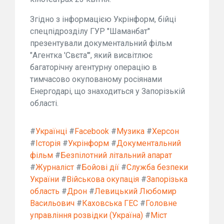
Згідно з інформацією Укрінформ, бійці
спецпідрозділу ГУР "Шаманбат"
презентували документальний фільм
"Агентка 'Свєта'", який висвітлює
багаторічну агентурну операцію в
тимчасово окупованому росіянами
Енергодарі, що знаходиться у Запорізькій
області.
#
Українці
#
Facebook
#
Музика
#
Херсон
#
Історія
#
Укрінформ
#
Документальний
фільм
#
Безпілотний літальний апарат
#
Журналіст
#
Бойові дії
#
Служба безпеки
України
#
Військова окупація
#
Запорізька
область
#
Дрон
#
Левицький Любомир
Васильович
#
Каховська ГЕС
#
Головне
управління розвідки (Україна)
#
Міст