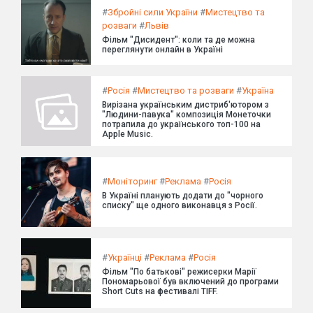
#
Збройні сили України
#
Мистецтво та
розваги
#
Львів
Фільм "Дисидент": коли та де можна
переглянути онлайн в Україні
#
Росія
#
Мистецтво та розваги
#
Україна
Вирізана українським дистриб'ютором з
"Людини-павука" композиція Монеточки
потрапила до українського топ-100 на
Apple Music.
#
Моніторинг
#
Реклама
#
Росія
В Україні планують додати до "чорного
списку" ще одного виконавця з Росії.
#
Українці
#
Реклама
#
Росія
Фільм "По батькові" режисерки Марії
Пономарьової був включений до програми
Short Cuts на фестивалі TIFF.