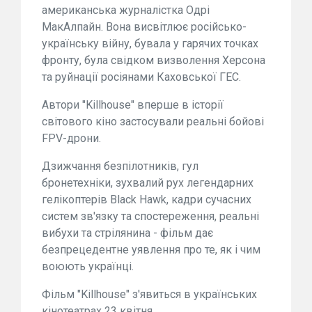
американська журналістка Одрі
МакАлпайн. Вона висвітлює російсько-
українську війну, бувала у гарячих точках
фронту, була свідком визволення Херсона
та руйнації росіянами Каховської ГЕС.
Автори "Killhouse" вперше в історії
світового кіно застосували реальні бойові
FPV-дрони.
Дзижчання безпілотників, гул
бронетехніки, зухвалий рух легендарних
гелікоптерів Black Hawk, кадри сучасних
систем зв'язку та спостереження, реальні
вибухи та стрілянина - фільм дає
безпрецедентне уявлення про те, як і чим
воюють українці.
Фільм "Killhouse" з'явиться в українських
кінотеатрах 23 квітня.