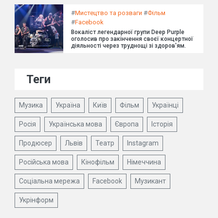
#
Мистецтво та розваги
#
Фільм
#
Facebook
Вокаліст легендарної групи Deep Purple
оголосив про закінчення своєї концертної
діяльності через труднощі зі здоров'ям.
Теги
Музика
Україна
Київ
Фільм
Українці
Росія
Українська мова
Європа
Історія
Продюсер
Львів
Театр
Instagram
Російська мова
Кінофільм
Німеччина
Соціальна мережа
Facebook
Музикант
Укрінформ