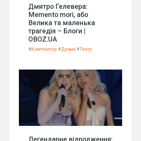
Дмитро Гелевера:
Memento mori, або
Велика та маленька
трагедія – Блоги |
OBOZ.UA
#
Композитор
#
Драма
#
Театр
Легендарне відродження: