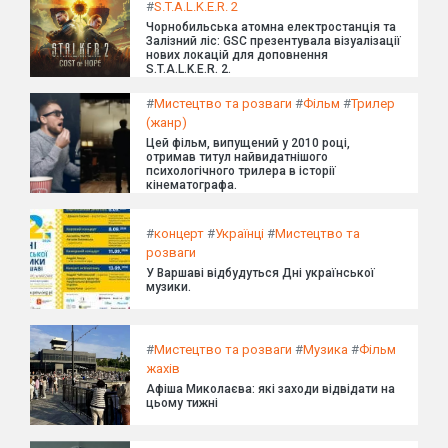
#
S.T.A.L.K.E.R. 2
Чорнобильська атомна електростанція та
Залізний ліс: GSC презентувала візуалізації
нових локацій для доповнення
S.T.A.L.K.E.R. 2.
#
Мистецтво та розваги
#
Фільм
#
Трилер
(жанр)
Цей фільм, випущений у 2010 році,
отримав титул найвидатнішого
психологічного трилера в історії
кінематографа.
#
концерт
#
Українці
#
Мистецтво та
розваги
У Варшаві відбудуться Дні української
музики.
#
Мистецтво та розваги
#
Музика
#
Фільм
жахів
Афіша Миколаєва: які заходи відвідати на
цьому тижні