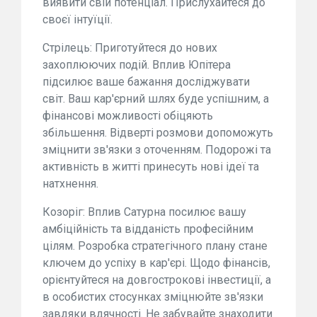
виявити свій потенціал. Прислухайтеся до
своєї інтуїції.
Стрілець: Приготуйтеся до нових
захоплюючих подій. Вплив Юпітера
підсилює ваше бажання досліджувати
світ. Ваш кар'єрний шлях буде успішним, а
фінансові можливості обіцяють
збільшення. Відверті розмови допоможуть
зміцнити зв'язки з оточенням. Подорожі та
активність в житті принесуть нові ідеї та
натхнення.
Козоріг: Вплив Сатурна посилює вашу
амбіційність та відданість професійним
цілям. Розробка стратегічного плану стане
ключем до успіху в кар'єрі. Щодо фінансів,
орієнтуйтеся на довгострокові інвестиції, а
в особистих стосунках зміцнюйте зв'язки
завдяки вдячності. Не забувайте знаходити