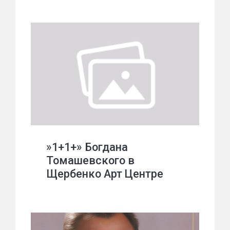
»1+1+» Богдана
Томашевского в
Щербенко Арт Центре