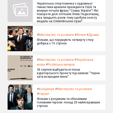
Українська спортсменка з художньої
гімнастики вразила президента США та
вперше почула фразу "Слава Україні"! Які
повороти долі спіткали Лілію Подкопаєву,
яка тридцять років тому здобула золоту
медаль на Олімпійських іграх?
#
Мистецтво та розваги
#
Фільм
#
Драма
Фільми, що порушують четверту стіну:
добірка з 15 стрічок
#
Мистецтво та розваги
#
Українська
мова
#
Російська імперія
26 серпня відбудеться показ
кураторського проєкту під назвою "Чорна
хата всередині мене".
#
Концепція
#
Мистецтво та розваги
#
Серіал
Фільми з розумним та обачливим
головним героєм: понад 20 найяскравіших
стрічок