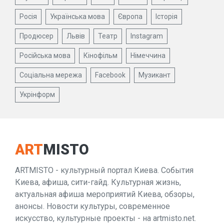
Росія
Українська мова
Європа
Історія
Продюсер
Львів
Театр
Instagram
Російська мова
Кінофільм
Німеччина
Соціальна мережа
Facebook
Музикант
Укрінформ
ART
MISTO
ARTMISTO - культурный портал Киева. События
Киева, афиша, сити-гайд. Культурная жизнь,
актуальная афиша мероприятий Киева, обзоры,
анонсы. Новости культуры, современное
искусство, культурные проекты - на artmisto.net.