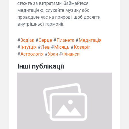
стежте за витратами. Займайтеся
медитацією, слухайте музику або
проводьте час на природі, щоб досягти
внутрішньої гармонії.
#
Зодіак
#
Серце
#
Планета
#
Медитація
#
Інтуїція
#
Лев
#
Місяць
#
Козеріг
#
Астрологія
#
Уран
#
Фінанси
Інші публікації