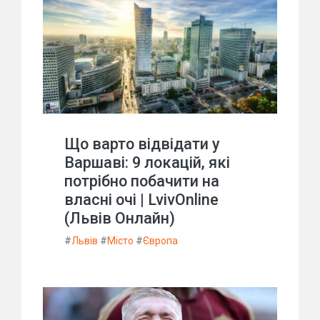
Що варто відвідати у
Варшаві: 9 локацій, які
потрібно побачити на
власні очі | LvivOnline
(Львів Онлайн)
#
Львів
#
Місто
#
Європа