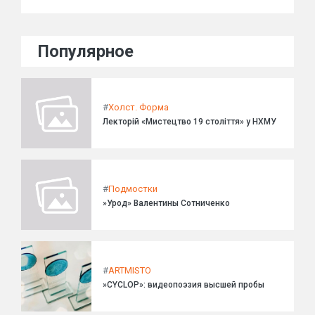
Популярное
#
Холст. Форма
Лекторій «Мистецтво 19 століття» у НХМУ
#
Подмостки
»Урод» Валентины Сотниченко
#
ARTMISTO
»CYCLOP»: видеопоэзия высшей пробы