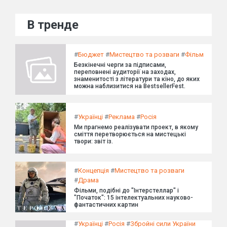
В тренде
#
Бюджет
#
Мистецтво та розваги
#
Фільм
Безкінечні черги за підписами,
переповнені аудиторії на заходах,
знаменитості з літератури та кіно, до яких
можна наблизитися на BestsellerFest.
#
Українці
#
Реклама
#
Росія
Ми прагнемо реалізувати проект, в якому
сміття перетворюється на мистецькі
твори: звіт із.
#
Концепція
#
Мистецтво та розваги
#
Драма
Фільми, подібні до "Інтерстеллар" і
"Початок": 15 інтелектуальних науково-
фантастичних картин
#
Українці
#
Росія
#
Збройні сили України