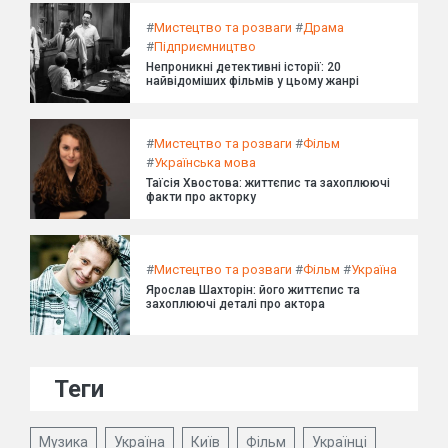
#
Мистецтво та розваги
#
Драма
#
Підприємництво
Непроникні детективні історії: 20
найвідоміших фільмів у цьому жанрі
#
Мистецтво та розваги
#
Фільм
#
Українська мова
Таїсія Хвостова: життєпис та захоплюючі
факти про акторку
#
Мистецтво та розваги
#
Фільм
#
Україна
Ярослав Шахторін: його життєпис та
захоплюючі деталі про актора
Теги
Музика
Україна
Київ
Фільм
Українці