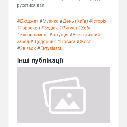
рухатися далі.
#
Бюджет
#
Музика
#
День (Київ)
#
Історія
#
Гороскоп
#
Зодіак
#
Ритуал
#
Хобі
#
Експеримент
#
Інтуїція
#
Електричний
заряд
#
Щоденник
#
Повага
#
Жест
#
Зв'язок
#
Ентузіазм
Інші публікації