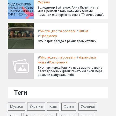
України
Володимир Войтенко, Анна Людигіна та
Яна Брензей стали новими членами
команди експертів проекту "Тисячовесни".
#
Мистецтво та розваги
#
Фільм
#
Продюсер
Оук-стріт: бесіда з режисером стрічки
#
Мистецтво та розваги
#
Українська
мова
#
Розлучення
Екс-партнерка Кличка продемонструвала
своїх дорослих дітей: генетичні риси мера
вразили шанувальників.
Теги
Музика
Україна
Київ
Фільм
Українці