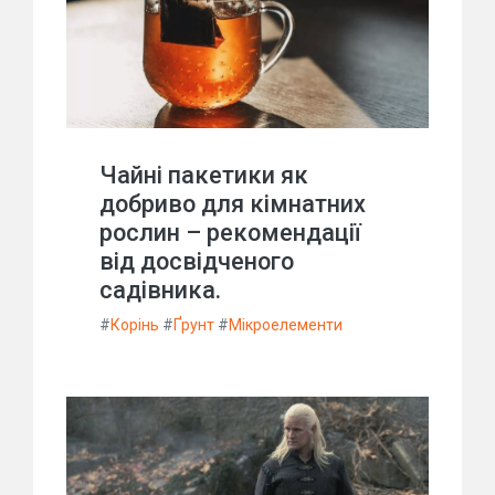
Чайні пакетики як
добриво для кімнатних
рослин – рекомендації
від досвідченого
садівника.
#
Корінь
#
Ґрунт
#
Мікроелементи