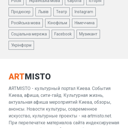
Росія
Українська мова
Європа
Історія
Продюсер
Львів
Театр
Instagram
Російська мова
Кінофільм
Німеччина
Соціальна мережа
Facebook
Музикант
Укрінформ
ART
MISTO
ARTMISTO - культурный портал Киева. События
Киева, афиша, сити-гайд. Культурная жизнь,
актуальная афиша мероприятий Киева, обзоры,
анонсы. Новости культуры, современное
искусство, культурные проекты - на artmisto.net.
При перепечатке материалов сайта индексируемая