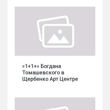
»1+1+» Богдана
Томашевского в
Щербенко Арт Центре