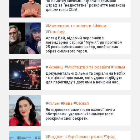
На початку іноземці: OpenAI отримала
штраф за "недостатнє" розкриття вакансій
для жителів США.
#
Мистецтво та розваги
#
Фільм
#
Голлівуд
Артед Бей, відомий персонаж з
легендарної стрічки "Мумія": як протягом
25 років змінювався актор, який втілив
образ сміливого героя.
#
Українці
#
Мистецтво та розваги
#
Фільм
Документальні фільми та серіали на Netflix
- це цікаві програми, які чудово підійдуть
для перегляду з друзями в вечірній час.
#
Фільм
#
Кава
#
Серіал
Як відновити сили після важкої ночі з
обстрілами: українські знаменитості
розкрили свої секрети.
#
Бюджет
#
Українська гривня
#
Уряд