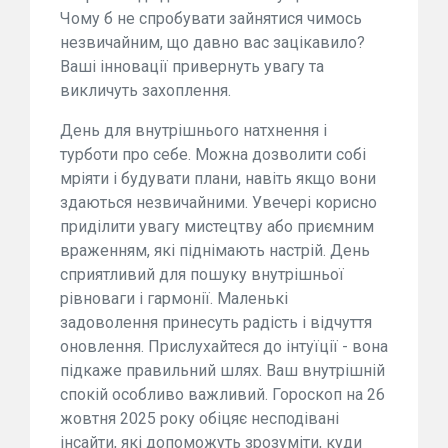
Чому б не спробувати зайнятися чимось
незвичайним, що давно вас зацікавило?
Ваші інновації привернуть увагу та
викличуть захоплення.
День для внутрішнього натхнення і
турботи про себе. Можна дозволити собі
мріяти і будувати плани, навіть якщо вони
здаються незвичайними. Увечері корисно
приділити увагу мистецтву або приємним
враженням, які піднімають настрій. День
сприятливий для пошуку внутрішньої
рівноваги і гармонії. Маленькі
задоволення принесуть радість і відчуття
оновлення. Прислухайтеся до інтуїції - вона
підкаже правильний шлях. Ваш внутрішній
спокій особливо важливий. Гороскоп на 26
жовтня 2025 року обіцяє несподівані
інсайти, які допоможуть зрозуміти, куди