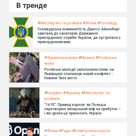
В тренде
#
Мистецтво та розваги
#
Фільм
#
Голлівуд
Голлівудська знаменитість Джессі Айзенберг
завітала до санаторію Державної
прикордонної служби України, де зустрілася з
прикордонниками.
#
Українська мова
#
Музика
#
Російська
мова
Російські мелодії заполонили пляж: на
Львівщині спалахнув новий конфлікт -
Новини Твоє місто
#
Бюджет
#
Українці
#
Мистецтво та
розваги
"1670": Привид короля: як Польща
перетворює імперський міф на прибуток –
і які уроки це приносить Україні.
#
Фільм
#
Радіо
#
Електронна пошта