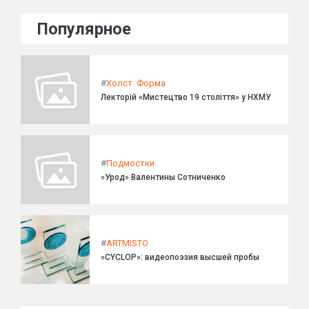
Популярное
#
Холст. Форма
Лекторій «Мистецтво 19 століття» у НХМУ
#
Подмостки
»Урод» Валентины Сотниченко
#
ARTMISTO
»CYCLOP»: видеопоэзия высшей пробы