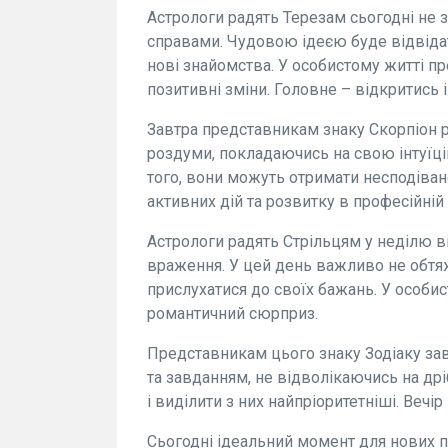
Астрологи радять Терезам сьогодні не 
справами. Чудовою ідеєю буде відвідат
нові знайомства. У особистому житті п
позитивні зміни. Головне – відкритись і
Завтра представникам знаку Скорпіон р
роздуми, покладаючись на свою інтуїці
того, вони можуть отримати несподіван
активних дій та розвитку в професійній 
Астрологи радять Стрільцям у неділю в
враження. У цей день важливо не обтя
прислухатися до своїх бажань. У особи
романтичний сюрприз.
Представникам цього знаку Зодіаку зав
та завданням, не відволікаючись на др
і виділити з них найпріоритетніші. Вечір
Сьогодні ідеальний момент для нових п