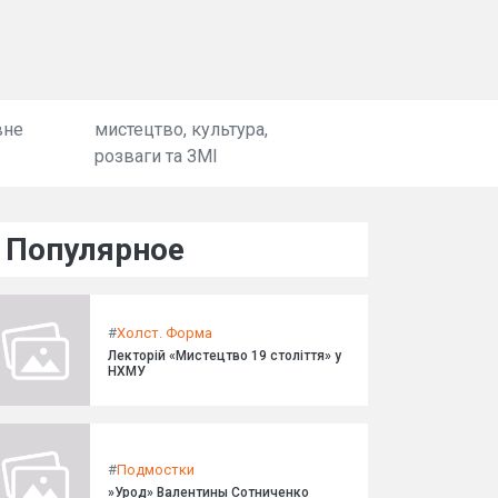
вне
мистецтво, культура,
розваги та ЗМІ
Популярное
#
Холст. Форма
Лекторій «Мистецтво 19 століття» у
НХМУ
#
Подмостки
»Урод» Валентины Сотниченко