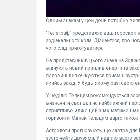
Одним знакам у цей день потрібно вияв
"Телеграф" представляє ваш гороскоп на
зодіакального кола. Дізнайтеся, про нові
чого слід приготуватися.
На представників цього знака на Зодіак
відчують новий приплив енергії та захо
половині дня очікуються приємні зустрі
якийсь захід. У будь-якому разі свою 
У неділю Тельцям рекомендується зосе
визначити свої цілі на найближчий пері
сприятливо, адже цей знак матиме шанс
горизонти. Однак Тельцям варто також 
Астрологи прогнозують, що завтра для 
зустрічей із друзями. У неділю варто з