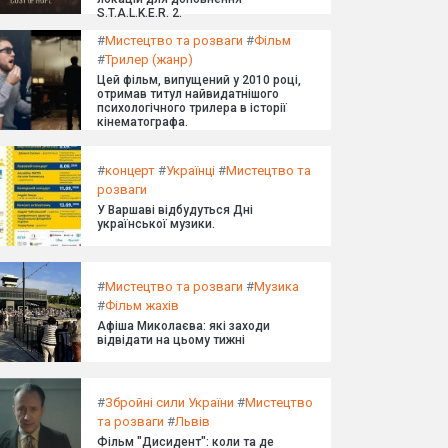
S.T.A.L.K.E.R. 2.
#
Мистецтво та розваги
#
Фільм
#
Трилер (жанр)
Цей фільм, випущений у 2010 році,
отримав титул найвидатнішого
психологічного трилера в історії
кінематографа.
#
концерт
#
Українці
#
Мистецтво та
розваги
У Варшаві відбудуться Дні
української музики.
#
Мистецтво та розваги
#
Музика
#
Фільм жахів
Афіша Миколаєва: які заходи
відвідати на цьому тижні
#
Збройні сили України
#
Мистецтво
та розваги
#
Львів
Фільм "Дисидент": коли та де