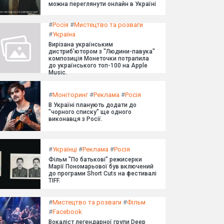
можна переглянути онлайн в Україні
#
Росія
#
Мистецтво та розваги
#
Україна
Вирізана українським
дистриб'ютором з "Людини-павука"
композиція Монеточки потрапила
до українського топ-100 на Apple
Music.
#
Моніторинг
#
Реклама
#
Росія
В Україні планують додати до
"чорного списку" ще одного
виконавця з Росії.
#
Українці
#
Реклама
#
Росія
Фільм "По батькові" режисерки
Марії Пономарьової був включений
до програми Short Cuts на фестивалі
TIFF.
#
Мистецтво та розваги
#
Фільм
#
Facebook
Вокаліст легендарної групи Deep