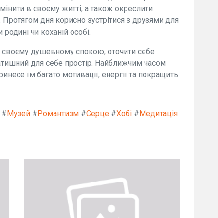
мінити в своєму житті, а також окреслити
н. Протягом дня корисно зустрітися з друзями для
 родині чи коханій особі.
у своєму душевному спокою, оточити себе
тишний для себе простір. Найближчим часом
инесе їм багато мотивації, енергії та покращить
#
Музей
#
Романтизм
#
Серце
#
Хобі
#
Медитація