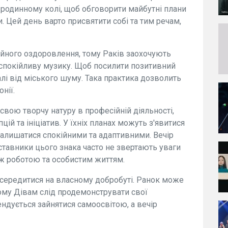
в родинному колі, щоб обговорити майбутні плани
 Цей день варто присвятити собі та тим речам,
ійного оздоровлення, тому Раків заохочують
аспокійливу музику. Щоб посилити позитивний
лі від міського шуму. Така практика дозволить
нії.
вою творчу натуру в професійній діяльності,
ій та ініціатив. У їхніх планах можуть з'явитися
алишатися спокійними та адаптивними. Вечір
ставники цього знака часто не звертають уваги
іж роботою та особистим життям.
зосередитися на власному добробуті. Ранок може
ому Дівам слід продемонструвати свої
ендується зайнятися самоосвітою, а вечір