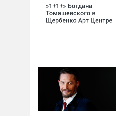
»1+1+» Богдана
Томашевского в
Щербенко Арт Центре