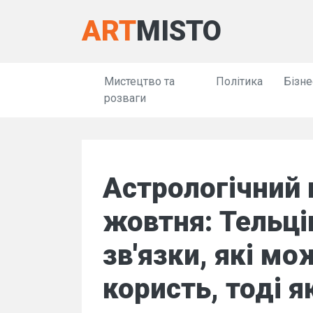
ART
MISTO
Мистецтво та
Політика
Бізне
розваги
Астрологічний 
жовтня: Тельці
зв'язки, які м
користь, тоді я