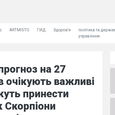
с
ARTMISTO
ГИД
Здоров'я
політика та держа
управління
прогноз на 27
в очікують важливі
ожуть принести
к Скорпіони