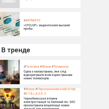
#
ARTMISTO
»CYCLOP»: видеопоэзия высшей
пробы
В тренде
#
Політика
#
Фільм
#
Телевізор
Одна з налаштувань, яке слід
відкоригувати всім користувачам
нових телевізорів.
#
Фільм
#
Персональний комп'ютер
#
S.T.A.L.K.E.R. 2
Чорнобильська атомна
електростанція та Залізний ліс: GSC
презентувала візуалізації нових
локацій для доповнення