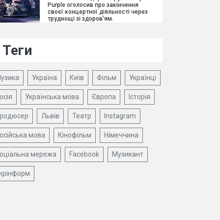
Purple оголосив про закінчення
своєї концертної діяльності через
труднощі зі здоров'ям.
Теги
узика
Україна
Київ
Фільм
Українці
осія
Українська мова
Європа
Історія
родюсер
Львів
Театр
Instagram
осійська мова
Кінофільм
Німеччина
оціальна мережа
Facebook
Музикант
крінформ