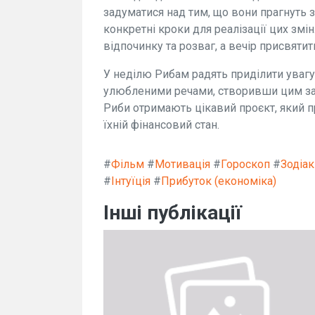
задуматися над тим, що вони прагнуть з
конкретні кроки для реалізації цих змі
відпочинку та розваг, а вечір присвятити
У неділю Рибам радять приділити уваг
улюбленими речами, створивши цим за
Риби отримають цікавий проєкт, який пр
їхній фінансовий стан.
#
Фільм
#
Мотивація
#
Гороскоп
#
Зодіак
#
Інтуїція
#
Прибуток (економіка)
Інші публікації