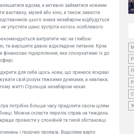
залишатися вдома, а активно займатися новими
и виставку, музей або кіно, а також завести
редставників цього знака незабаром відбудуться
 не упустити шанс зустріти когось особливого.
екомендується витратити час на глибокі
ю, та вирішити давно відкладене питання. Крім
М
е фінансове підкріплення, яке спонукатиме їх до
Р
сфері.
П
ідкрити для себе щось нове, що принесе яскраві
жувати свій розум тяжкими думками, а навпаки,
Р
стому житті Стрільців незабаром чекає
С
тра потрібно більше часу приділити своїм цілям
У
ібниці. Можна скласти перелік справ на тиждень
 краще провести у спокійній та тихій обстановці.
очинань і творчих проявів. Водоліям варто