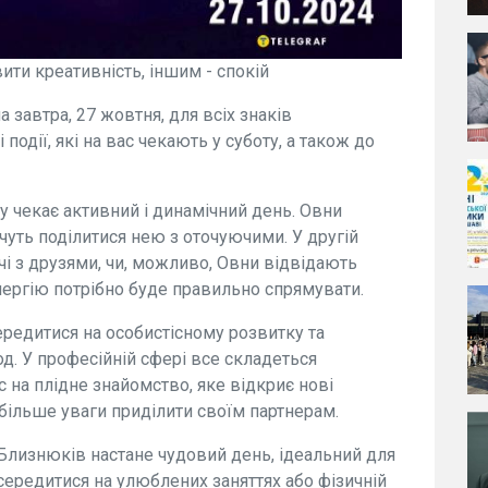
ити креативність, іншим - спокій
 завтра, 27 жовтня, для всіх знаків
 події, які на вас чекають у суботу, а також до
у чекає активний і динамічний день. Овни
чуть поділитися нею з оточуючими. У другій
чі з друзями, чи, можливо, Овни відвідають
енергію потрібно буде правильно спрямувати.
редитися на особистісному розвитку та
од. У професійній сфері все складеться
 на плідне знайомство, яке відкриє нові
більше уваги приділити своїм партнерам.
Близнюків настане чудовий день, ідеальний для
осередитися на улюблених заняттях або фізичній