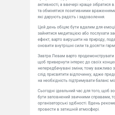
активності, а ввечері краще зібратися 
та обмінятися позитивними враженнями.
які дарують радість і задоволення.
Цей день обіцяє бути вдалим для емоц
зайнятися медитацією або послухати з
ефект, варто вирушити на природу, пода
оновити внутрішні сили та досягти гармо
Завтра Левам варто продемонструвати с
щоб привернути інтерес до своїх концепц
непередбачувані зміни, тому важливо з
слід присвятити відпочинку, адже пред
на необхідність підтримувати баланс м
Сьогодні ідеальний час для того, щоб 
бути заповнений звичними справами, т
організаторські здібності. Вдень реком
провести в затишній атмосфері.