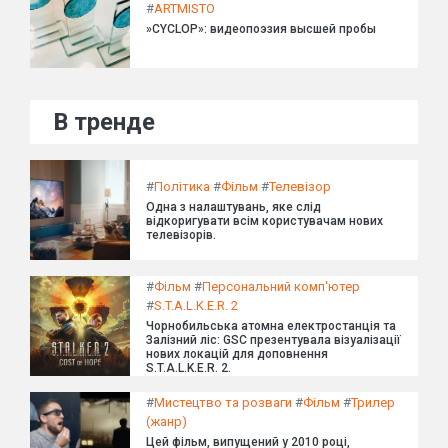
#
ARTMISTO
»CYCLOP»: видеопоэзия высшей пробы
В тренде
#
Політика
#
Фільм
#
Телевізор
Одна з налаштувань, яке слід
відкоригувати всім користувачам нових
телевізорів.
#
Фільм
#
Персональний комп'ютер
#
S.T.A.L.K.E.R. 2
Чорнобильська атомна електростанція та
Залізний ліс: GSC презентувала візуалізації
нових локацій для доповнення
S.T.A.L.K.E.R. 2.
#
Мистецтво та розваги
#
Фільм
#
Трилер
(жанр)
Цей фільм, випущений у 2010 році,