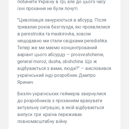
побачити Україну в грі, але до цього часу
їхні прохання не були почуті.
"Цивілізація занурюється в абсурд. Після
тривалих років безглуздя, які проявлялися
в perestroika та maskirovka, зовсім
нещодавно ми стали свідками peredishka.
Тепер же ми маємо концентрований
варіант цього абсурду — prosveshchenie,
general moroz, dusha, obshchina. Що ж
відбувається з вами, люди?" — висловився
український інді-розробник Дмитро
Яринич.
Безліч українських геймерів звернулися
до розробників з проханням врахувати
актуальну ситуацію, в якій відбувається
випуск гри: країна переживає
повномасштабну війну.