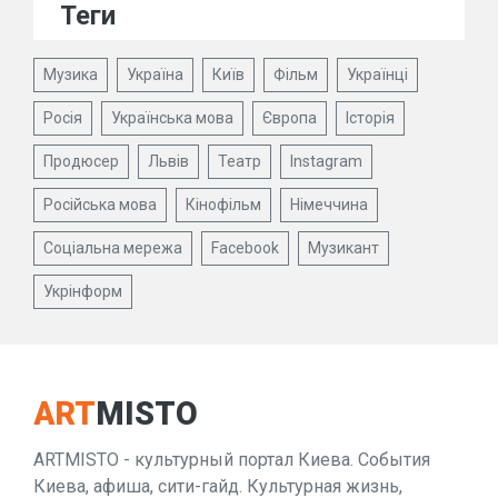
Теги
Музика
Україна
Київ
Фільм
Українці
Росія
Українська мова
Європа
Історія
Продюсер
Львів
Театр
Instagram
Російська мова
Кінофільм
Німеччина
Соціальна мережа
Facebook
Музикант
Укрінформ
ART
MISTO
ARTMISTO - культурный портал Киева. События
Киева, афиша, сити-гайд. Культурная жизнь,