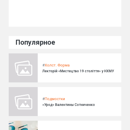
Популярное
#
Холст. Форма
Лекторій «Мистецтво 19 століття» у НХМУ
#
Подмостки
»Урод» Валентины Сотниченко