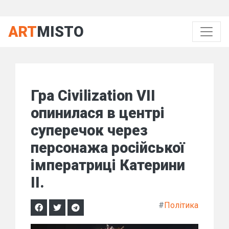
ART
MISTO
Гра Civilization VII
опинилася в центрі
суперечок через
персонажа російської
імператриці Катерини
II.
#
Політика