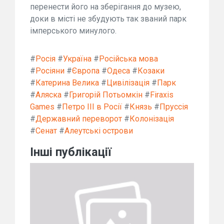
перенести його на зберігання до музею,
доки в місті не збудують так званий парк
імперського минулого.
#
Росія
#
Україна
#
Російська мова
#
Росіяни
#
Європа
#
Одеса
#
Козаки
#
Катерина Велика
#
Цивілізація
#
Парк
#
Аляска
#
Григорій Потьомкін
#
Firaxis
Games
#
Петро ІІІ в Росії
#
Князь
#
Пруссія
#
Державний переворот
#
Колонізація
#
Сенат
#
Алеутські острови
Інші публікації