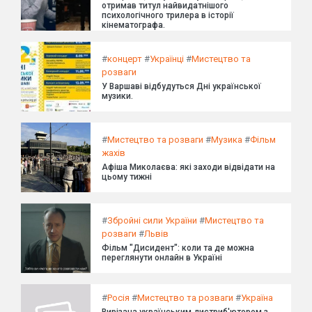
отримав титул найвидатнішого
психологічного трилера в історії
кінематографа.
#
концерт
#
Українці
#
Мистецтво та
розваги
У Варшаві відбудуться Дні української
музики.
#
Мистецтво та розваги
#
Музика
#
Фільм
жахів
Афіша Миколаєва: які заходи відвідати на
цьому тижні
#
Збройні сили України
#
Мистецтво та
розваги
#
Львів
Фільм "Дисидент": коли та де можна
переглянути онлайн в Україні
#
Росія
#
Мистецтво та розваги
#
Україна