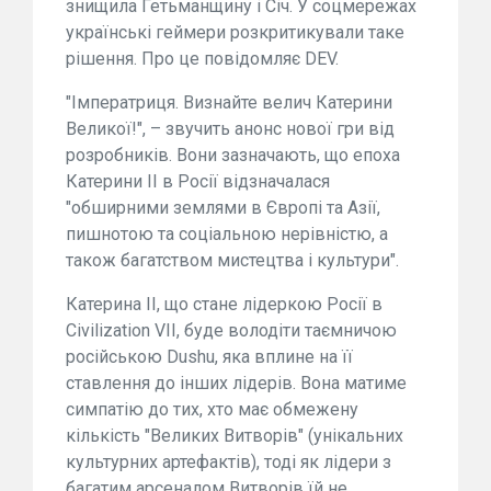
знищила Гетьманщину і Січ. У соцмережах
українські геймери розкритикували таке
рішення. Про це повідомляє DEV.
"Імператриця. Визнайте велич Катерини
Великої!", – звучить анонс нової гри від
розробників. Вони зазначають, що епоха
Катерини II в Росії відзначалася
"обширними землями в Європі та Азії,
пишнотою та соціальною нерівністю, а
також багатством мистецтва і культури".
Катерина II, що стане лідеркою Росії в
Civilization VII, буде володіти таємничою
російською Dushu, яка вплине на її
ставлення до інших лідерів. Вона матиме
симпатію до тих, хто має обмежену
кількість "Великих Витворів" (унікальних
культурних артефактів), тоді як лідери з
багатим арсеналом Витворів їй не