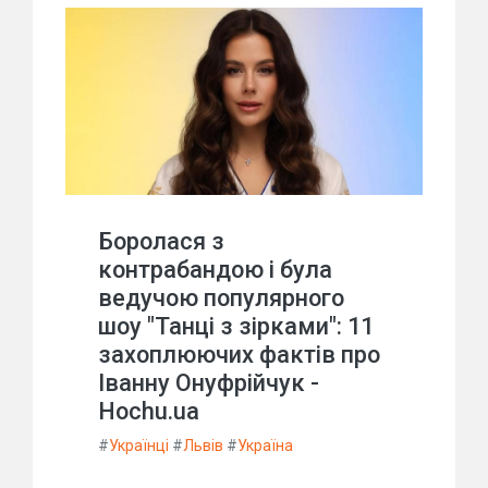
Боролася з
контрабандою і була
ведучою популярного
шоу "Танці з зірками": 11
захоплюючих фактів про
Іванну Онуфрійчук -
Hochu.ua
#
Українці
#
Львів
#
Україна