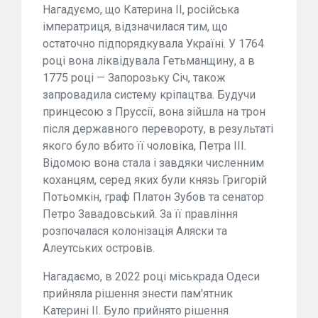
Нагадуємо, що Катерина II, російська
імператриця, відзначилася тим, що
остаточно підпорядкувала Україні. У 1764
році вона ліквідувала Гетьманщину, а в
1775 році — Запорозьку Січ, також
запровадила систему кріпацтва. Будучи
принцесою з Пруссії, вона зійшла на трон
після державного перевороту, в результаті
якого було вбито її чоловіка, Петра III.
Відомою вона стала і завдяки численним
коханцям, серед яких були князь Григорій
Потьомкін, граф Платон Зубов та сенатор
Петро Завадовський. За її правління
розпочалася колонізація Аляски та
Алеутських островів.
Нагадаємо, в 2022 році міськрада Одеси
прийняла рішення знести пам'ятник
Катерині II. Було прийнято рішення