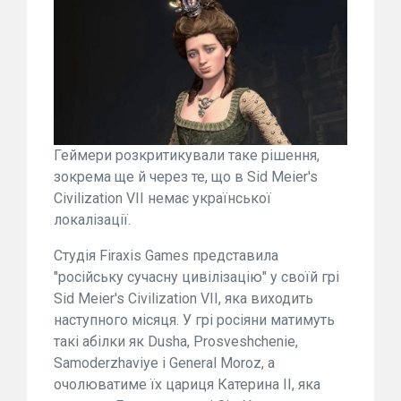
Геймери розкритикували таке рішення,
зокрема ще й через те, що в Sid Meier's
Civilization VII немає української
локалізації.
Студія Firaxis Games представила
"російську сучасну цивілізацію" у своїй грі
Sid Meier's Civilization VII, яка виходить
наступного місяця. У грі росіяни матимуть
такі абілки як Dusha, Prosveshchenie,
Samoderzhaviye і General Moroz, а
очолюватиме їх цариця Катерина II, яка