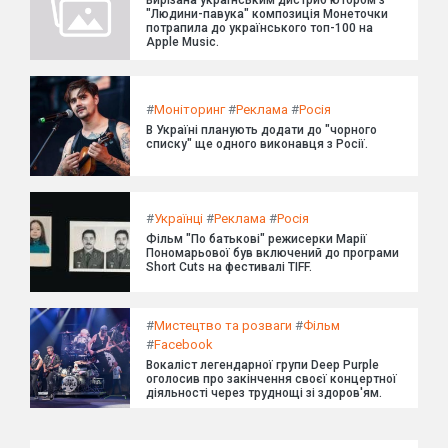
Вирізана українським дистриб'ютором з
"Людини-павука" композиція Монеточки
потрапила до українського топ-100 на
Apple Music.
#
Моніторинг
#
Реклама
#
Росія
В Україні планують додати до "чорного
списку" ще одного виконавця з Росії.
#
Українці
#
Реклама
#
Росія
Фільм "По батькові" режисерки Марії
Пономарьової був включений до програми
Short Cuts на фестивалі TIFF.
#
Мистецтво та розваги
#
Фільм
#
Facebook
Вокаліст легендарної групи Deep Purple
оголосив про закінчення своєї концертної
діяльності через труднощі зі здоров'ям.