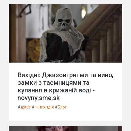
Вихідні: Джазові ритми та вино,
замки з таємницями та
купання в крижаній воді -
novyny.sme.sk
#
джаз
#
Фінляндія
#
Блог