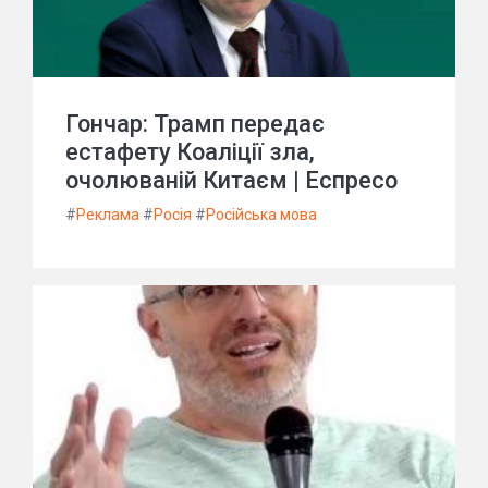
Гончар: Трамп передає
естафету Коаліції зла,
очолюваній Китаєм | Еспресо
#
Реклама
#
Росія
#
Російська мова