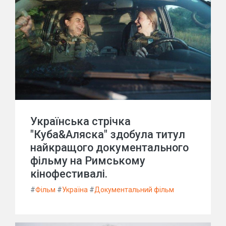
Українська стрічка
"Куба&Аляска" здобула титул
найкращого документального
фільму на Римському
кінофестивалі.
#
Фільм
#
Україна
#
Документальний фільм