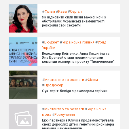
#
Фільм
#
Кава
#
Серіал
Як відновити сили після важкої ночі з
обстрілами: українські знаменитості
розкрили свої секрети.
#
Бюджет
#
Українська гривня
#
Уряд
України
Володимир Войтенко, Анна Людигіна та
Яна Брензей стали новими членами
команди експертів проекту "Тисячовесни".
#
Мистецтво та розваги
#
Фільм
#
Продюсер
Оук-стріт: бесіда з режисером стрічки
#
Мистецтво та розваги
#
Українська
мова
#
Розлучення
Екс-партнерка Кличка продемонструвала
своїх дорослих дітей: генетичні риси мера
вразили шанувальників.