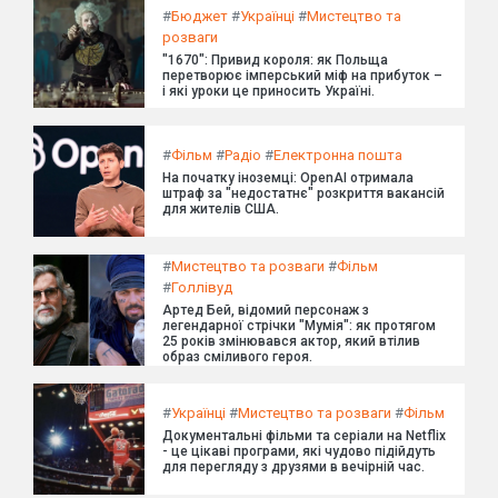
#
Бюджет
#
Українці
#
Мистецтво та
розваги
"1670": Привид короля: як Польща
перетворює імперський міф на прибуток –
і які уроки це приносить Україні.
#
Фільм
#
Радіо
#
Електронна пошта
На початку іноземці: OpenAI отримала
штраф за "недостатнє" розкриття вакансій
для жителів США.
#
Мистецтво та розваги
#
Фільм
#
Голлівуд
Артед Бей, відомий персонаж з
легендарної стрічки "Мумія": як протягом
25 років змінювався актор, який втілив
образ сміливого героя.
#
Українці
#
Мистецтво та розваги
#
Фільм
Документальні фільми та серіали на Netflix
- це цікаві програми, які чудово підійдуть
для перегляду з друзями в вечірній час.