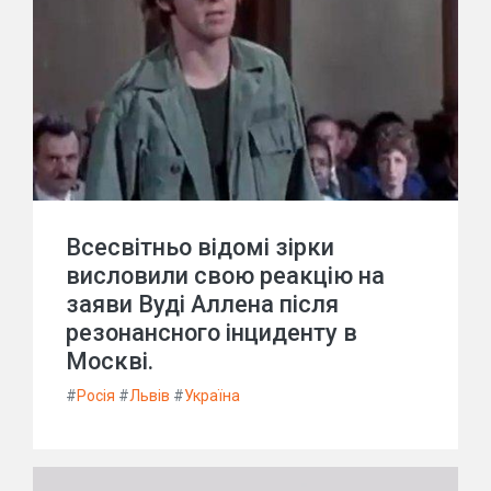
Всесвітньо відомі зірки
висловили свою реакцію на
заяви Вуді Аллена після
резонансного інциденту в
Москві.
#
Росія
#
Львів
#
Україна