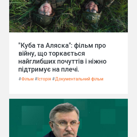
"Куба та Аляска": фільм про
війну, що торкається
найглибших почуттів і ніжно
підтримує на плечі.
#
Фільм
#
Історія
#
Документальний фільм