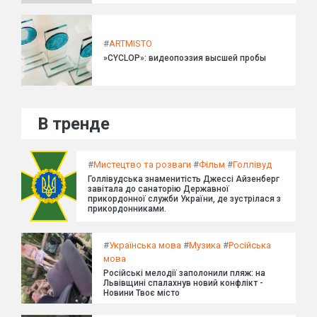
#
ARTMISTO
»CYCLOP»: видеопоэзия высшей пробы
В тренде
#
Мистецтво та розваги
#
Фільм
#
Голлівуд
Голлівудська знаменитість Джессі Айзенберг
завітала до санаторію Державної
прикордонної служби України, де зустрілася з
прикордонниками.
#
Українська мова
#
Музика
#
Російська
мова
Російські мелодії заполонили пляж: на
Львівщині спалахнув новий конфлікт -
Новини Твоє місто