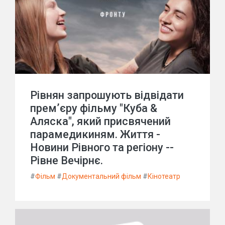
Рівнян запрошують відвідати
прем’єру фільму "Куба &
Аляска", який присвячений
парамедикиням. Життя -
Новини Рівного та регіону --
Рівне Вечірнє.
#
Фільм
#
Документальний фільм
#
Кінотеатр