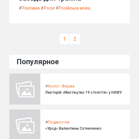
#
Реклама
#
Росія
#
Російська мова
1
2
Популярное
#
Холст. Форма
Лекторій «Мистецтво 19 століття» у НХМУ
#
Подмостки
»Урод» Валентины Сотниченко