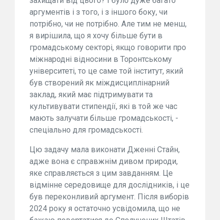
захищати від цього? І було дуже багато
аргументів і з того, і з іншого боку, чи
потрібно, чи не потрібно. Але тим не менш,
я вирішила, що я хочу більше бути в
громадському секторі, якщо говорити про
міжнародні відносини в Торонтському
університеті, то це саме той інститут, який
був створений як міждисциплінарний
заклад, який має підтримувати та
культивувати стипендії, які в той же час
мають залучати більше громадськості, -
спеціально для громадськості.
Цю задачу мала виконати Дженні Стайн,
адже вона є справжнім дивом природи,
яке справляється з цим завданням. Це
відмінне середовище для дослідників, і це
був переконливий аргумент. Після виборів
2024 року я остаточно усвідомила, що не