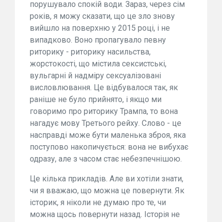
порушувало спокій води. Зараз, через сім
років, я можу сказати, що це зло знову
вийшло на поверхню у 2015 році, і не
випадково. Воно пропагувало певну
риторику - риторику насильства,
жорстокості, що містила сексистські,
вульгарні й надміру сексуалізовані
висловлювання. Це відбувалося так, як
раніше не було прийнято, і якщо ми
говоримо про риторику Трампа, то вона
нагадує мову Третього рейху. Слово - це
насправді може бути маленька зброя, яка
поступово накопичується: вона не вибухає
одразу, але з часом стає небезпечнішою.
Це кілька прикладів. Але ви хотіли знати,
чи я вважаю, що можна це повернути. Як
історик, я ніколи не думаю про те, чи
можна щось повернути назад. Історія не