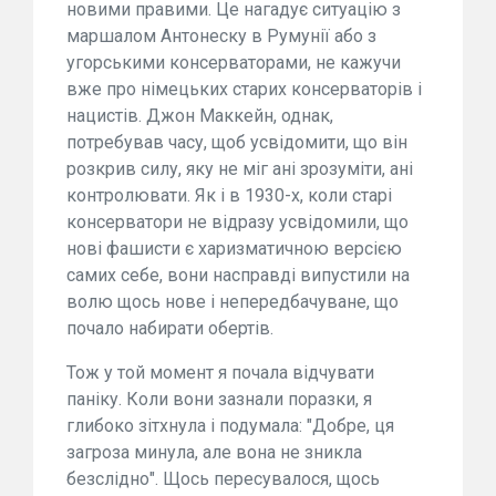
новими правими. Це нагадує ситуацію з
маршалом Антонеску в Румунії або з
угорськими консерваторами, не кажучи
вже про німецьких старих консерваторів і
нацистів. Джон Маккейн, однак,
потребував часу, щоб усвідомити, що він
розкрив силу, яку не міг ані зрозуміти, ані
контролювати. Як і в 1930-х, коли старі
консерватори не відразу усвідомили, що
нові фашисти є харизматичною версією
самих себе, вони насправді випустили на
волю щось нове і непередбачуване, що
почало набирати обертів.
Тож у той момент я почала відчувати
паніку. Коли вони зазнали поразки, я
глибоко зітхнула і подумала: "Добре, ця
загроза минула, але вона не зникла
безслідно". Щось пересувалося, щось