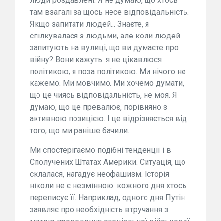
люди роздавлені. Я не думаю, що хтось
там взагалі за щось несе відповідальність.
Якщо запитати людей... Знаєте, я
спілкувалася з людьми, але коли людей
запитують на вулиці, що ви думаєте про
війну? Вони кажуть: я не цікавлюся
політикою, я поза політикою. Ми нічого не
кажемо. Ми мовчимо. Ми хочемо думати,
що це чиясь відповідальність, не моя. Я
думаю, що це превалює, порівняно з
активною позицією. І це відрізняється від
того, що ми раніше бачили.
Ми спостерігаємо подібні тенденції і в
Сполучених Штатах Америки. Ситуація, що
склалася, нагадує неофашизм. Історія
ніколи не є незмінною: кожного дня хтось
переписує її. Наприклад, одного дня Путін
заявляє про необхідність втручання з