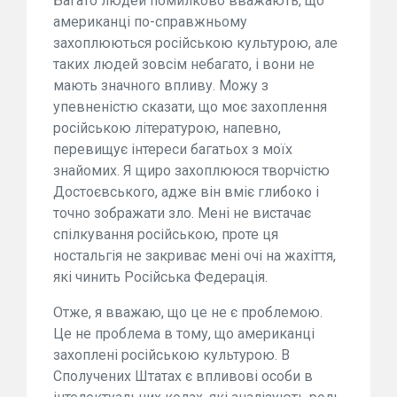
Багато людей помилково вважають, що
американці по-справжньому
захоплюються російською культурою, але
таких людей зовсім небагато, і вони не
мають значного впливу. Можу з
упевненістю сказати, що моє захоплення
російською літературою, напевно,
перевищує інтереси багатьох з моїх
знайомих. Я щиро захоплююся творчістю
Достоєвського, адже він вміє глибоко і
точно зображати зло. Мені не вистачає
спілкування російською, проте ця
ностальгія не закриває мені очі на жахіття,
які чинить Російська Федерація.
Отже, я вважаю, що це не є проблемою.
Це не проблема в тому, що американці
захоплені російською культурою. В
Сполучених Штатах є впливові особи в