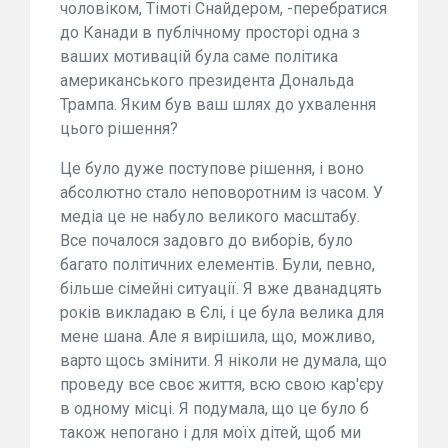
чоловіком, Тімоті Снайдером, -перебратися
до Канади в публічному просторі одна з
ваших мотивацій була саме політика
американського президента Дональда
Трампа. Яким був ваш шлях до ухвалення
цього рішення?
Це було дуже поступове рішення, і воно
абсолютно стало неповоротним із часом. У
медіа це не набуло великого масштабу.
Все почалося задовго до виборів, було
багато політичних елементів. Були, певно,
більше сімейні ситуації. Я вже дванадцять
років викладаю в Єлі, і це була велика для
мене шана. Але я вирішила, що, можливо,
варто щось змінити. Я ніколи не думала, що
проведу все своє життя, всю свою кар'єру
в одному місці. Я подумала, що це було б
також непогано і для моїх дітей, щоб ми