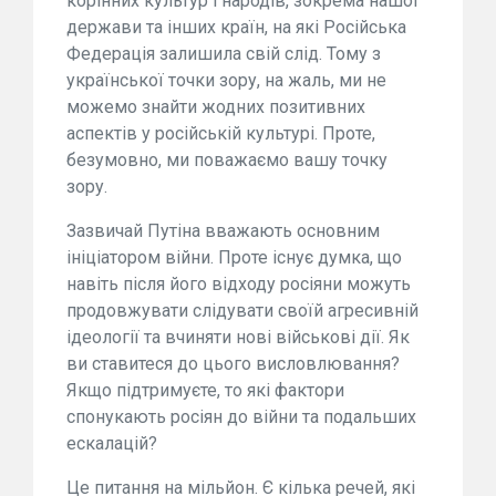
корінних культур і народів, зокрема нашої
держави та інших країн, на які Російська
Федерація залишила свій слід. Тому з
української точки зору, на жаль, ми не
можемо знайти жодних позитивних
аспектів у російській культурі. Проте,
безумовно, ми поважаємо вашу точку
зору.
Зазвичай Путіна вважають основним
ініціатором війни. Проте існує думка, що
навіть після його відходу росіяни можуть
продовжувати слідувати своїй агресивній
ідеології та вчиняти нові військові дії. Як
ви ставитеся до цього висловлювання?
Якщо підтримуєте, то які фактори
спонукають росіян до війни та подальших
ескалацій?
Це питання на мільйон. Є кілька речей, які