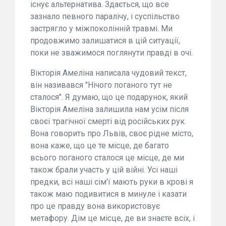
існує альтернатива. Здається, що все
зазнало певного паралічу, і суспільство
застрягло у міжпоколінній травмі. Ми
продовжимо залишатися в цій ситуації,
поки не зважимося поглянути правді в очі.
Вікторія Амеліна написала чудовий текст,
він називався "Нічого поганого тут не
сталося". Я думаю, що це подарунок, який
Вікторія Амеліна залишила нам усім після
своєї трагічної смерті від російських рук.
Вона говорить про Львів, своє рідне місто,
вона каже, що це те місце, де багато
всього поганого сталося це місце, де ми
також брали участь у цій війні. Усі наші
предки, всі наші сім'ї мають руки в крові я
також маю подивитися в минуле і казати
про це правду вона використовує
метафору. Дім це місце, де ви знаєте всіх, і