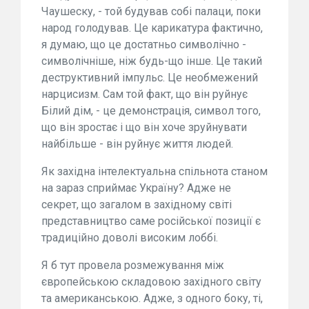
Чаушеску, - той будував собі палаци, поки
народ голодував. Це карикатура фактично,
я думаю, що це достатньо символічно -
символічніше, ніж будь-що інше. Це такий
деструктивний імпульс. Це необмежений
нарцисизм. Сам той факт, що він руйнує
Білий дім, - це демонстрація, символ того,
що він зростає і що він хоче зруйнувати
найбільше - він руйнує життя людей.
Як західна інтелектуальна спільнота станом
на зараз сприймає Україну? Адже не
секрет, що загалом в західному світі
представництво саме російської позиції є
традиційно доволі високим лоббі.
Я б тут провела розмежування між
європейською складовою західного світу
та американською. Адже, з одного боку, ті,