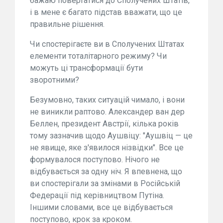
бажаю повертатися до Сполучених Штатів,
і в мене є багато підстав вважати, що це
правильне рішення.
Чи спостерігаєте ви в Сполучених Штатах
елементи тоталітарного режиму? Чи
можуть ці трансформації бути
зворотними?
Безумовно, таких ситуацій чимало, і вони
не виникли раптово. Александер ван дер
Беллен, президент Австрії, кілька років
тому зазначив щодо Аушвіцу: "Аушвіц — це
не явище, яке з'явилося нізвідки". Все це
формувалося поступово. Нічого не
відбувається за одну ніч. Я впевнена, що
ви спостерігали за змінами в Російській
Федерації під керівництвом Путіна.
Іншими словами, все це відбувається
поступово, крок за кроком.