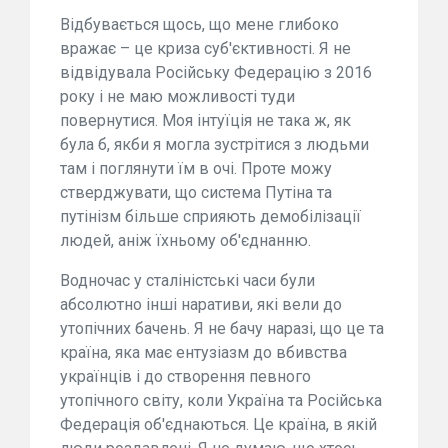
Відбувається щось, що мене глибоко
вражає – це криза суб'єктивності. Я не
відвідувала Російську Федерацію з 2016
року і не маю можливості туди
повернутися. Моя інтуїція не така ж, як
була б, якби я могла зустрітися з людьми
там і поглянути їм в очі. Проте можу
стверджувати, що система Путіна та
путінізм більше сприяють демобілізації
людей, аніж їхньому об'єднанню.
Водночас у сталіністські часи були
абсолютно інші наративи, які вели до
утопічних бачень. Я не бачу наразі, що це та
країна, яка має ентузіазм до вбивства
українців і до створення певного
утопічного світу, коли Україна та Російська
Федерація об'єднаються. Це країна, в якій