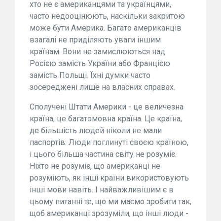
хто не є американцями та українцями,
часто недооцінюють, наскільки закритою
може бути Америка. Багато американців
взагалі не приділяють уваги іншим
країнам. Вони не замислюються над
Росією замість України або Францією
замість Польщі. Їхні думки часто
зосереджені лише на власних справах.
Сполучені Штати Америки - це величезна
країна, це багатомовна країна. Це країна,
де більшість людей ніколи не мали
паспортів. Люди поглинуті своєю країною,
і цього більша частина світу не розуміє.
Ніхто не розуміє, що американці не
розуміють, як інші країни використовують
інші мови навіть. І найважливішим є в
цьому питанні те, що ми маємо зробити так,
щоб американці зрозуміли, що інші люди -