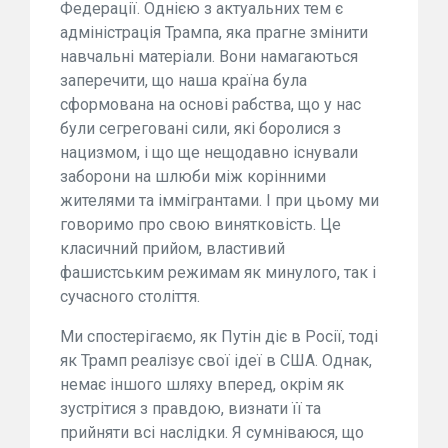
Федерації. Однією з актуальних тем є
адміністрація Трампа, яка прагне змінити
навчальні матеріали. Вони намагаються
заперечити, що наша країна була
сформована на основі рабства, що у нас
були сегреговані сили, які боролися з
нацизмом, і що ще нещодавно існували
заборони на шлюби між корінними
жителями та іммігрантами. І при цьому ми
говоримо про свою винятковість. Це
класичний прийом, властивий
фашистським режимам як минулого, так і
сучасного століття.
Ми спостерігаємо, як Путін діє в Росії, тоді
як Трамп реалізує свої ідеї в США. Однак,
немає іншого шляху вперед, окрім як
зустрітися з правдою, визнати її та
прийняти всі наслідки. Я сумніваюся, що