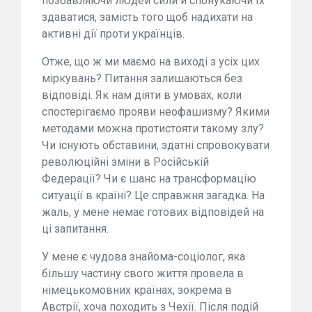
позбавляючи людей сили й спонукаючи їх
здаватися, замість того щоб надихати на
активні дії проти українців.
Отже, що ж ми маємо на виході з усіх цих
міркувань? Питання залишаються без
відповіді. Як нам діяти в умовах, коли
спостерігаємо прояви неофашизму? Якими
методами можна протистояти такому злу?
Чи існують обставини, здатні спровокувати
революційні зміни в Російській
Федерації? Чи є шанс на трансформацію
ситуації в країні? Це справжня загадка. На
жаль, у мене немає готових відповідей на
ці запитання.
У мене є чудова знайома-соціолог, яка
більшу частину свого життя провела в
німецькомовних країнах, зокрема в
Австрії, хоча походить з Чехії. Після подій