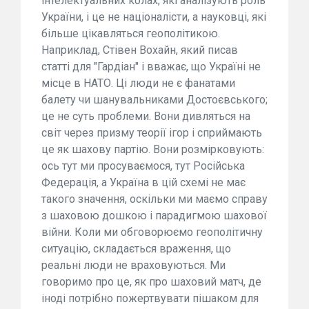
інтелектуальних колах, які аналізують роль
України, і це не націоналісти, а науковці, які
більше цікавляться геополітикою.
Наприклад, Стівен Вохайн, який писав
статті для "Гардіан" і вважає, що Україні не
місце в НАТО. Ці люди не є фанатами
балету чи шанувальниками Достоєвського;
це не суть проблеми. Вони дивляться на
світ через призму теорії ігор і сприймають
це як шахову партію. Вони розмірковують:
ось тут ми просуваємося, тут Російська
Федерація, а Україна в цій схемі не має
такого значення, оскільки ми маємо справу
з шаховою дошкою і парадигмою шахової
війни. Коли ми обговорюємо геополітичну
ситуацію, складається враження, що
реальні люди не враховуються. Ми
говоримо про це, як про шаховий матч, де
іноді потрібно пожертвувати пішаком для