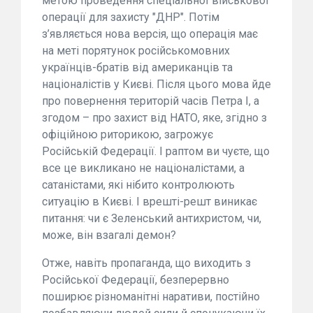
метою проведення спеціальної військової
операції для захисту "ДНР". Потім
з’являється нова версія, що операція має
на меті порятунок російськомовних
українців-братів від американців та
націоналістів у Києві. Після цього мова йде
про повернення територій часів Петра І, а
згодом – про захист від НАТО, яке, згідно з
офіційною риторикою, загрожує
Російській Федерації. І раптом ви чуєте, що
все це викликано не націоналістами, а
сатаністами, які нібито контролюють
ситуацію в Києві. І врешті-решт виникає
питання: чи є Зеленський антихристом, чи,
може, він взагалі демон?
Отже, навіть пропаганда, що виходить з
Російської Федерації, безперервно
поширює різноманітні наративи, постійно