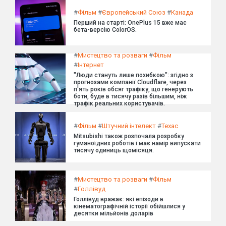
#
Фільм
#
Європейський Союз
#
Канада
Перший на старті: OnePlus 15 вже має
бета-версію ColorOS.
#
Мистецтво та розваги
#
Фільм
#
Інтернет
"Люди стануть лише похибкою": згідно з
прогнозами компанії Cloudflare, через
п'ять років обсяг трафіку, що генерують
боти, буде в тисячу разів більшим, ніж
трафік реальних користувачів.
#
Фільм
#
Штучний інтелект
#
Техас
Mitsubishi також розпочала розробку
гуманоїдних роботів і має намір випускати
тисячу одиниць щомісяця.
#
Мистецтво та розваги
#
Фільм
#
Голлівуд
Голлівуд вражає: які епізоди в
кінематографічній історії обійшлися у
десятки мільйонів доларів