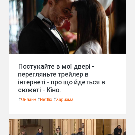
Постукайте в мої двері -
перегляньте трейлер в
інтернеті - про що йдеться в
сюжеті - Кіно.
#
Онлайн
#
Netflix
#
Харизма