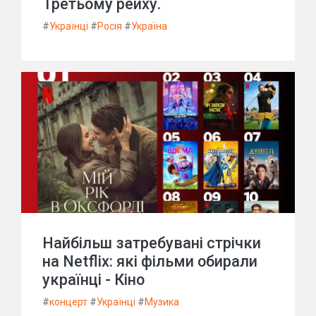
Третьому рейху.
#
Українці
#
Росія
#
Україна
Найбільш затребувані стрічки
на Netflix: які фільми обирали
українці - Кіно
#
концерт
#
Українці
#
Музика