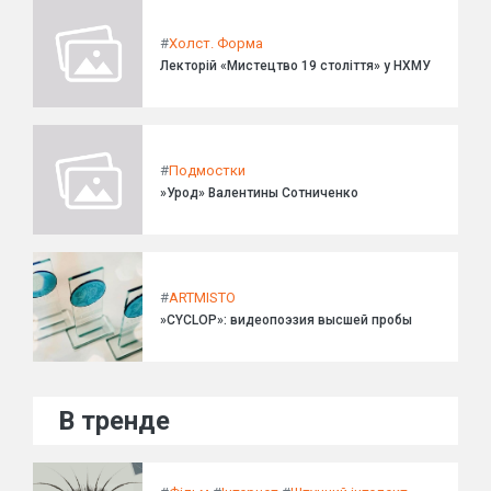
#
Холст. Форма
Лекторій «Мистецтво 19 століття» у НХМУ
#
Подмостки
»Урод» Валентины Сотниченко
#
ARTMISTO
»CYCLOP»: видеопоэзия высшей пробы
В тренде