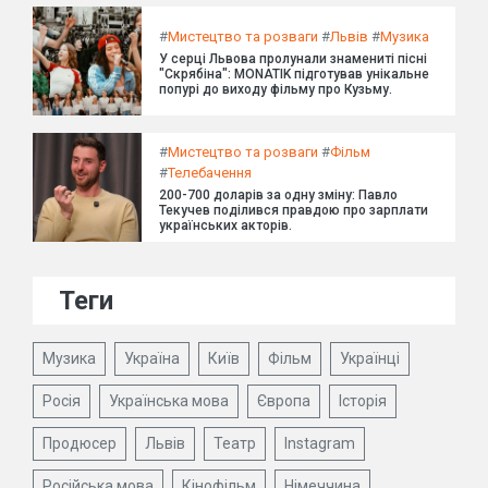
#
Мистецтво та розваги
#
Львів
#
Музика
У серці Львова пролунали знамениті пісні
"Скрябіна": MONATIK підготував унікальне
попурі до виходу фільму про Кузьму.
#
Мистецтво та розваги
#
Фільм
#
Телебачення
200-700 доларів за одну зміну: Павло
Текучев поділився правдою про зарплати
українських акторів.
Теги
Музика
Україна
Київ
Фільм
Українці
Росія
Українська мова
Європа
Історія
Продюсер
Львів
Театр
Instagram
Російська мова
Кінофільм
Німеччина