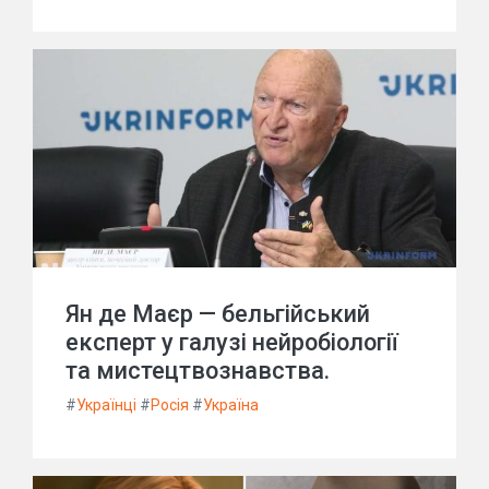
Ян де Маєр — бельгійський
експерт у галузі нейробіології
та мистецтвознавства.
#
Українці
#
Росія
#
Україна