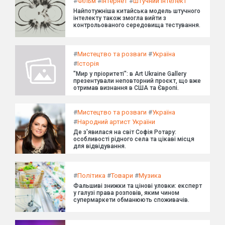
#
Фільм
#
Інтернет
#
Штучний інтелект
Найпотужніша китайська модель штучного
інтелекту також змогла вийти з
контрольованого середовища тестування.
#
Мистецтво та розваги
#
Україна
#
Історія
"Мир у пріоритеті": в Art Ukraine Gallery
презентували неповторний проєкт, що вже
отримав визнання в США та Європі.
#
Мистецтво та розваги
#
Україна
#
Народний артист України
Де з'явилася на світ Софія Ротару:
особливості рідного села та цікаві місця
для відвідування.
#
Політика
#
Товари
#
Музика
Фальшиві знижки та цінові уловки: експерт
у галузі права розповів, яким чином
супермаркети обманюють споживачів.