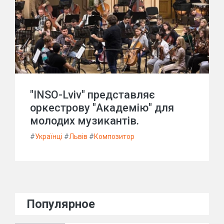
"INSO-Lviv" представляє
оркестрову "Академію" для
молодих музикантів.
#
Українці
#
Львів
#
Композитор
Популярное