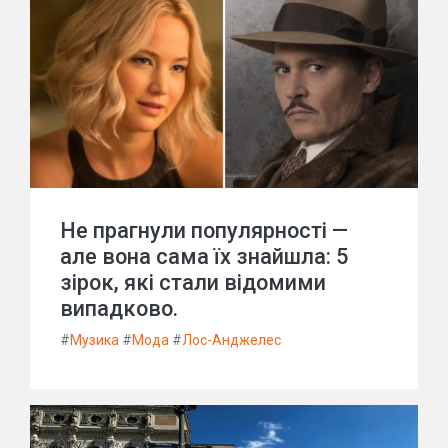
Не прагнули популярності —
але вона сама їх знайшла: 5
зірок, які стали відомими
випадково.
#
Музика
#
Мода
#
Лос-Анджелес