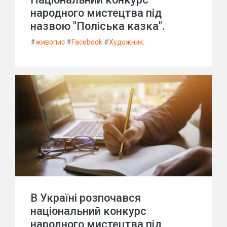
народного мистецтва під
назвою "Поліська казка".
#
живопис
#
Facebook
#
Художник.
В Україні розпочався
національний конкурс
народного мистецтва під