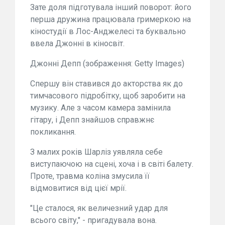
Зате доля підготувала інший поворот: його
перша дружина працювала гримеркою на
кіностудії в Лос-Анджелесі та буквально
ввела Джонні в кіносвіт.
Джонні Депп (зображення: Getty Images)
Спершу він ставився до акторства як до
тимчасового підробітку, щоб заробити на
музику. Але з часом камера замінила
гітару, і Депп знайшов справжнє
покликання.
З малих років Шарліз уявляла себе
виступаючою на сцені, хоча і в світі балету.
Проте, травма коліна змусила її
відмовитися від цієї мрії.
"Це сталося, як величезний удар для
всього світу," - пригадувала вона.