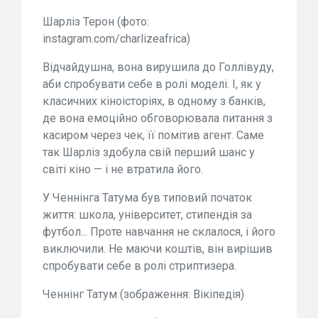
Шарліз Терон (фото:
instagram.com/charlizeafrica)
Відчайдушна, вона вирушила до Голлівуду,
аби спробувати себе в ролі моделі. І, як у
класичних кіноісторіях, в одному з банків,
де вона емоційно обговорювала питання з
касиром через чек, її помітив агент. Саме
так Шарліз здобула свій перший шанс у
світі кіно — і не втратила його.
У Ченнінга Татума був типовий початок
життя: школа, університет, стипендія за
футбол... Проте навчання не склалося, і його
виключили. Не маючи коштів, він вирішив
спробувати себе в ролі стриптизера.
Ченнінг Татум (зображення: Вікіпедія)