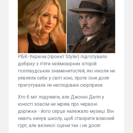
РБК-Україна (проект Styler) підготувало
добірку з п'яти неймовірних історій
голлівудських знаменитостей, які ніколи не
уявляли себе у світі кіно, проте їхня доля
приготувала їм несподівані сюрпризи.
Хто б міг подумати, але Джонні Депп у
юності зовсім не мріяв про червоні
доріжки - його серце належало музиці. Він
навіть кинув школу, щоб створити власний
гурт, але великої сцени так і не досяг.