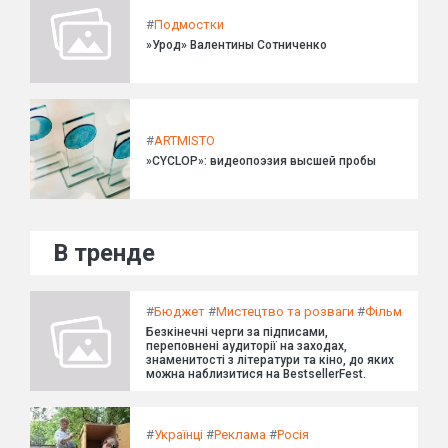
#
Подмостки
»Урод» Валентины Сотниченко
#
ARTMISTO
»CYCLOP»: видеопоэзия высшей пробы
В тренде
#
Бюджет
#
Мистецтво та розваги
#
Фільм
Безкінечні черги за підписами,
переповнені аудиторії на заходах,
знаменитості з літератури та кіно, до яких
можна наблизитися на BestsellerFest.
#
Українці
#
Реклама
#
Росія