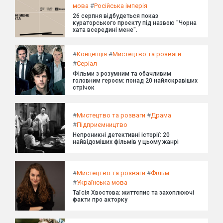
мова
#
Російська імперія
26 серпня відбудеться показ
кураторського проєкту під назвою "Чорна
хата всередині мене".
#
Концепція
#
Мистецтво та розваги
#
Серіал
Фільми з розумним та обачливим
головним героєм: понад 20 найяскравіших
стрічок
#
Мистецтво та розваги
#
Драма
#
Підприємництво
Непроникні детективні історії: 20
найвідоміших фільмів у цьому жанрі
#
Мистецтво та розваги
#
Фільм
#
Українська мова
Таїсія Хвостова: життєпис та захоплюючі
факти про акторку