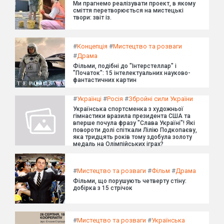
Ми прагнемо реалізувати проект, в якому
сміття перетворюється на мистецькі
твори: звіт із.
#
Концепція
#
Мистецтво та розваги
#
Драма
Фільми, подібні до "Інтерстеллар" і
"Початок": 15 інтелектуальних науково-
фантастичних картин
#
Українці
#
Росія
#
Збройні сили України
Українська спортсменка з художньої
гімнастики вразила президента США та
вперше почула фразу "Слава Україні"! Які
повороти долі спіткали Лілію Подкопаєву,
яка тридцять років тому здобула золоту
медаль на Олімпійських іграх?
#
Мистецтво та розваги
#
Фільм
#
Драма
Фільми, що порушують четверту стіну:
добірка з 15 стрічок
#
Мистецтво та розваги
#
Українська