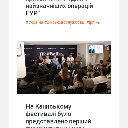
найзначніших операцій
ГУР."
#
Україна
#
Військовослужбовці
#
Ірпінь
На Каннському
фестивалі було
представлено перший