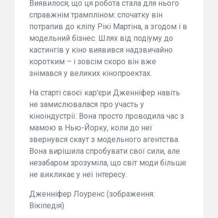
Виявилося, що ця робота стала для нього
справжнім трампліном: спочатку він
потрапив до кліпу Рікі Мартіна, а згодом і в
модельний бізнес. Шлях від подіуму до
кастингів у кіно виявився надзвичайно
коротким – і зовсім скоро він вже
знімався у великих кінопроектах.
На старті своєї кар'єри Дженніфер навіть
не замислювалася про участь у
кіноіндустрії. Вона просто проводила час з
мамою в Нью-Йорку, коли до неї
звернувся скаут з модельного агентства.
Вона вирішила спробувати свої сили, але
незабаром зрозуміла, що світ моди більше
не викликає у неї інтересу.
Дженніфер Лоуренс (зображення:
Вікіпедія)