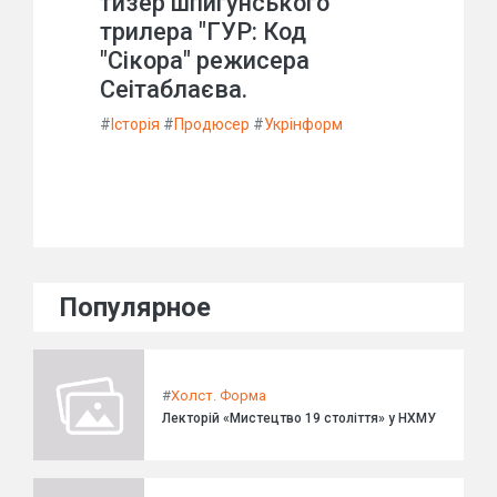
тизер шпигунського
трилера "ГУР: Код
"Сікора" режисера
Сеітаблаєва.
#
Історія
#
Продюсер
#
Укрінформ
Популярное
#
Холст. Форма
Лекторій «Мистецтво 19 століття» у НХМУ