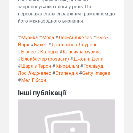
запропонували головну роль. Ця
персонажа стала справжнім трампліном до
його міжнародного визнання.
#
Музика
#
Мода
#
Лос-Анджелес
#
Нью-
Йорк
#
Балет
#
Дженніфер Лоуренс
#
Бізнес
#
Коледж
#
Класична музика
#
Блокбастер (розваги)
#
Джонні Депп
#
Шарліз Терон
#
Кінофільм
#
Голлівуд,
Лос-Анджелес
#
Стипендія
#
Getty Images
#
Мел Гібсон
Інші публікації