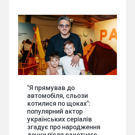
"Я прямував до
автомобіля, сльози
котилися по щоках":
популярний актор
українських серіалів
згадує про народження
дочки після ракетного