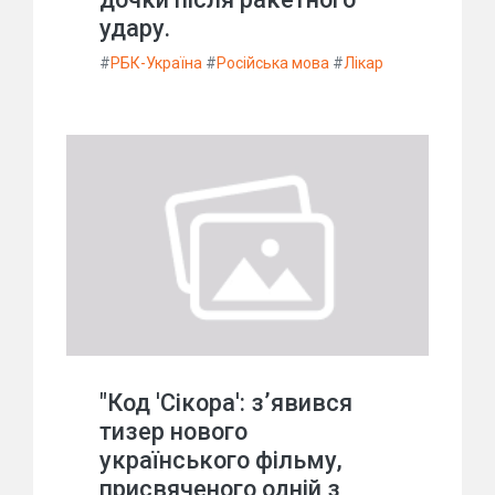
удару.
#
РБК-Україна
#
Російська мова
#
Лікар
"Код 'Сікора': з’явився
тизер нового
українського фільму,
присвяченого одній з