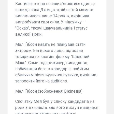
Кастинги в кіно почали з'являтися один за
іншим, і юна Джен, котрій на той момент
виповнилося лише 14 років, вирішила
випробувати свої сили. У підсумку –
"Оскар", тисячі шанувальників і статус
великої зірки.
Мел Ґібсон навіть не планував стати
актором. Він всього лише підвозив
товариша на кастинг фільму "Шалений
Макс". Саме тоді режисер, випадково
побачивши його в коридорі з побитим
обличчям після вуличної сутички, вирішив
запросити його на auditions.
Мел Ґібсон (зображення: Вікіпедія)
Спочатку Мел був у списку кандидатів на
роль антагоніста, але його виступ виявився
настільки вражаючим, що йому