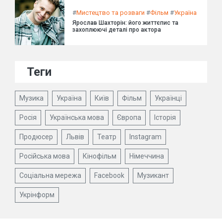
#
Мистецтво та розваги
#
Фільм
#
Україна
Ярослав Шахторін: його життєпис та
захоплюючі деталі про актора
Теги
Музика
Україна
Київ
Фільм
Українці
Росія
Українська мова
Європа
Історія
Продюсер
Львів
Театр
Instagram
Російська мова
Кінофільм
Німеччина
Соціальна мережа
Facebook
Музикант
Укрінформ