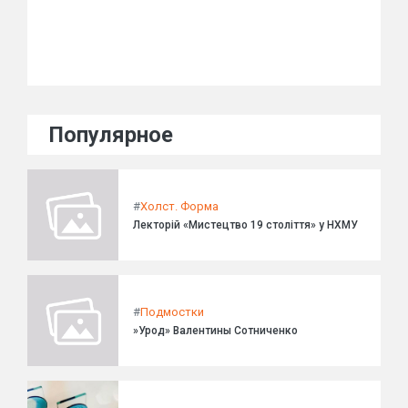
Популярное
#
Холст. Форма
Лекторій «Мистецтво 19 століття» у НХМУ
#
Подмостки
»Урод» Валентины Сотниченко