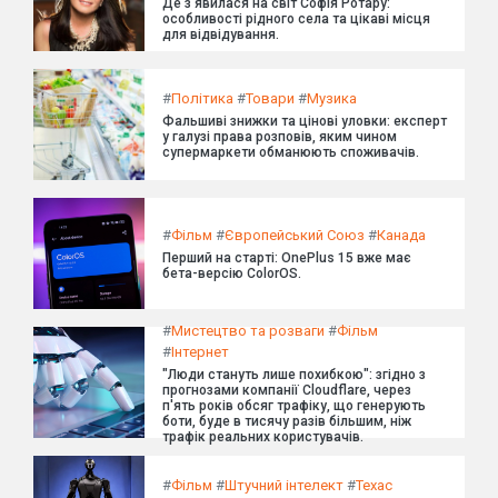
Де з'явилася на світ Софія Ротару:
особливості рідного села та цікаві місця
для відвідування.
#
Політика
#
Товари
#
Музика
Фальшиві знижки та цінові уловки: експерт
у галузі права розповів, яким чином
супермаркети обманюють споживачів.
#
Фільм
#
Європейський Союз
#
Канада
Перший на старті: OnePlus 15 вже має
бета-версію ColorOS.
#
Мистецтво та розваги
#
Фільм
#
Інтернет
"Люди стануть лише похибкою": згідно з
прогнозами компанії Cloudflare, через
п'ять років обсяг трафіку, що генерують
боти, буде в тисячу разів більшим, ніж
трафік реальних користувачів.
#
Фільм
#
Штучний інтелект
#
Техас