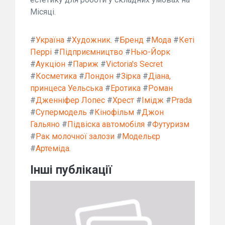
Місяці.
#
Україна
#
Художник.
#
Бренд
#
Мода
#
Кеті
Перрі
#
Підприємництво
#
Нью-Йорк
#
Аукціон
#
Париж
#
Victoria's Secret
#
Косметика
#
Лондон
#
Зірка
#
Діана,
принцеса Уельська
#
Еротика
#
Роман
#
Дженніфер Лопес
#
Хрест
#
Імідж
#
Prada
#
Супермодель
#
Кінофільм
#
Джон
Гальяно
#
Підвіска автомобіля
#
Футуризм
#
Рак молочної залози
#
Модельєр
#
Артеміда.
Інші публікації