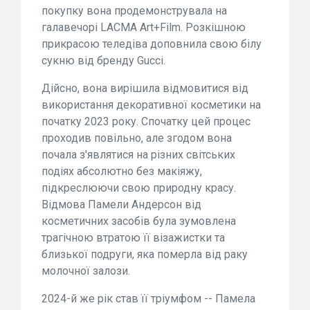
покупку вона продемонструвала на
галавечорі LACMA Art+Film. Розкішною
прикрасою теледіва доповнила свою білу
сукню від бренду Gucci.
Дійсно, вона вирішила відмовитися від
використання декоративної косметики на
початку 2023 року. Спочатку цей процес
проходив повільно, але згодом вона
почала з'являтися на різних світських
подіях абсолютно без макіяжу,
підкреслюючи свою природну красу.
Відмова Памели Андерсон від
косметичних засобів була зумовлена
трагічною втратою її візажистки та
близької подруги, яка померла від раку
молочної залози.
2024-й же рік став її тріумфом -- Памела