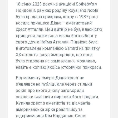
18 січня 2023 року на аукціоні Sotheby's у
Лондоні в рамках розділу Royal and Noble
була продана прикраса, котру в 1987 році
носила принцеса Діана – аметистовий
хрест Атталли. Цей витвір не був власністю
принцеси, адже вона взяла його в борг у
свого друга Наїма Атталли. Підвіска була
виготовлена компанією Garrard на початку
XX століття. Існує ймовірність, що вона
була створена на замовлення, можливо,
навіть є копією якоїсь історичної прикраси.
Від моменту смерті Діани хрест не
з'являвся на публіці, але через стільки
років про нього знову заговорили,
оскільки власники вирішив його продати.
Купила хрест з аметистів та діамантів
американська зірка реалітішоу та
підприємниця Кім Кардашян. Свою