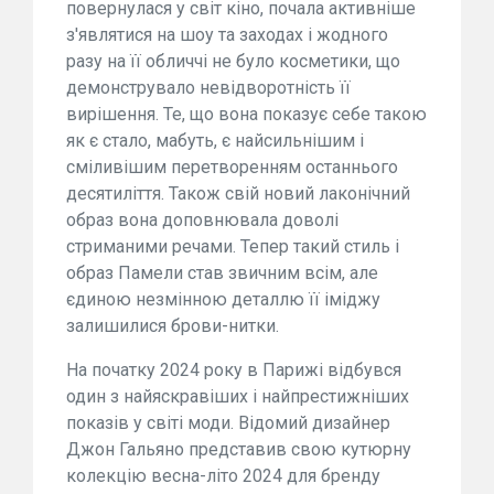
повернулася у світ кіно, почала активніше
з'являтися на шоу та заходах і жодного
разу на її обличчі не було косметики, що
демонструвало невідворотність її
вирішення. Те, що вона показує себе такою
як є стало, мабуть, є найсильнішим і
сміливішим перетворенням останнього
десятиліття. Також свій новий лаконічний
образ вона доповнювала доволі
стриманими речами. Тепер такий стиль і
образ Памели став звичним всім, але
єдиною незмінною деталлю її іміджу
залишилися брови-нитки.
На початку 2024 року в Парижі відбувся
один з найяскравіших і найпрестижніших
показів у світі моди. Відомий дизайнер
Джон Гальяно представив свою кутюрну
колекцію весна-літо 2024 для бренду