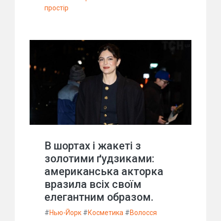
простір
В шортах і жакеті з
золотими ґудзиками:
американська акторка
вразила всіх своїм
елегантним образом.
#
Нью-Йорк
#
Косметика
#
Волосся