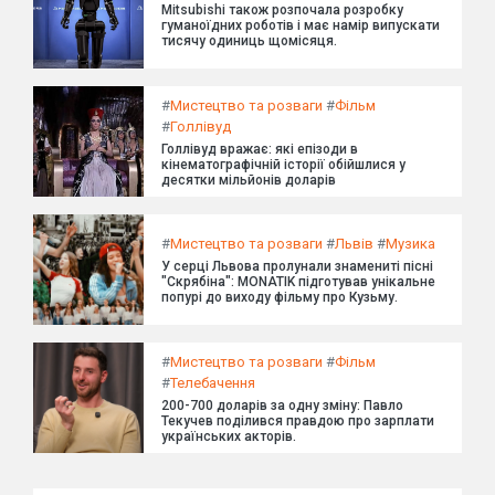
Mitsubishi також розпочала розробку
гуманоїдних роботів і має намір випускати
тисячу одиниць щомісяця.
#
Мистецтво та розваги
#
Фільм
#
Голлівуд
Голлівуд вражає: які епізоди в
кінематографічній історії обійшлися у
десятки мільйонів доларів
#
Мистецтво та розваги
#
Львів
#
Музика
У серці Львова пролунали знамениті пісні
"Скрябіна": MONATIK підготував унікальне
попурі до виходу фільму про Кузьму.
#
Мистецтво та розваги
#
Фільм
#
Телебачення
200-700 доларів за одну зміну: Павло
Текучев поділився правдою про зарплати
українських акторів.