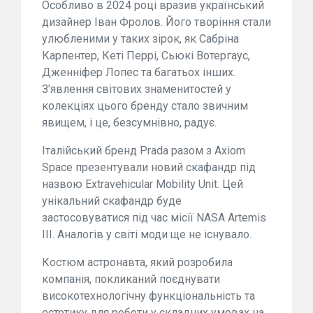
Особливо в 2024 році вразив український
дизайнер Іван Фролов. Його творіння стали
улюбленими у таких зірок, як Сабріна
Карпентер, Кеті Перрі, Сьюкі Вотергаус,
Дженніфер Лопес та багатьох інших.
З'явлення світових знаменитостей у
колекціях цього бренду стало звичним
явищем, і це, безсумнівно, радує.
Італійський бренд Prada разом з Axiom
Space презентували новий скафандр під
назвою Extravehicular Mobility Unit. Цей
унікальний скафандр буде
застосовуватися під час місії NASA Artemis
III. Аналогів у світі моди ще не існувало.
Костюм астронавта, який розробила
компанія, покликаний поєднувати
високотехнологічну функціональність та
естетику для роботи у складних умовах на