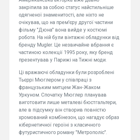
закріпила за собою статус найстильніше
одягненої знаменитості, але ніхто не
очікував, що на прем'єру другої частини
фільму "Дюна" вона вийде у костюмі
робота. На ній були вінтажні обладунки від
бренду Mugler. Це незвичайне вбрання є
частиною колекції 1995 року, яку бренд
презентував у Парижі на Тижні моди.
Ці вражаючі обладунки були розроблені
Тьєррі Мюглером у співпраці з
французьким митцем Жан-Жаком
Уркуном. Спочатку Мюглер планував
виготовити лише металеві бюстгальтери,
але в підсумку він створив повністю
хромований комбінезон, що нагадує образ
кібернетичної героїні з класичного
футуристичного роману "Метрополіс".