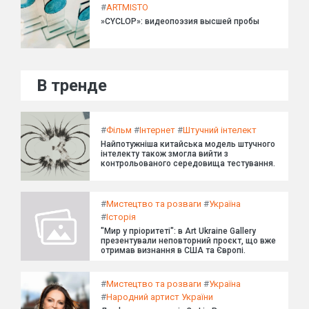
#
ARTMISTO
»CYCLOP»: видеопоэзия высшей пробы
В тренде
#
Фільм
#
Інтернет
#
Штучний інтелект
Найпотужніша китайська модель штучного
інтелекту також змогла вийти з
контрольованого середовища тестування.
#
Мистецтво та розваги
#
Україна
#
Історія
"Мир у пріоритеті": в Art Ukraine Gallery
презентували неповторний проєкт, що вже
отримав визнання в США та Європі.
#
Мистецтво та розваги
#
Україна
#
Народний артист України