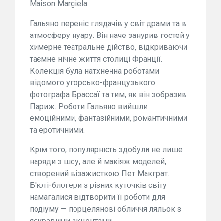
Maison Margiela.
Гальяно переніс глядачів у світ драми та в
атмосферу нуару. Він наче занурив гостей у
химерне театральне дійство, відкриваючи
таємне нічне життя столиці Франції.
Колекція була натхненна роботами
відомого угорсько-французького
фотографа Брассаї та тим, як він зобразив
Париж. Роботи Гальяно вийшли
емоційними, фантазійними, романтичними
та еротичними.
Крім того, популярність здобули не лише
наряди з шоу, але й макіяж моделей,
створений візажисткою Пет Макграт.
Б'юті-блогери з різних куточків світу
намагалися відтворити її роботи для
подіуму — порцелянові обличчя ляльок з
яскравими акцентами.