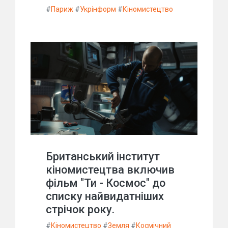
#
Париж
#
Укрінформ
#
Кіномистецтво
Британський інститут
кіномистецтва включив
фільм "Ти - Космос" до
списку найвидатніших
стрічок року.
#
Кіномистецтво
#
Земля
#
Космічний