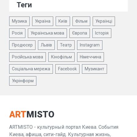
Теги
Музика
Україна
Київ
Фільм
Українці
Росія
Українська мова
Європа
Історія
Продюсер
Львів
Театр
Instagram
Російська мова
Кінофільм
Німеччина
Соціальна мережа
Facebook
Музикант
Укрінформ
ART
MISTO
ARTMISTO - культурный портал Киева. События
Киева, афиша, сити-гайд. Культурная жизнь,