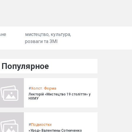
вне
мистецтво, культура,
розваги та ЗМІ
Популярное
#
Холст. Форма
Лекторій «Мистецтво 19 століття» у
НХМУ
#
Подмостки
»Урод» Валентины Сотниченко