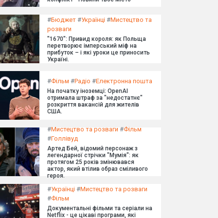
#
Бюджет
#
Українці
#
Мистецтво та
розваги
"1670": Привид короля: як Польща
перетворює імперський міф на
прибуток – і які уроки це приносить
Україні.
#
Фільм
#
Радіо
#
Електронна пошта
На початку іноземці: OpenAI
отримала штраф за "недостатнє"
розкриття вакансій для жителів
США.
#
Мистецтво та розваги
#
Фільм
#
Голлівуд
Артед Бей, відомий персонаж з
легендарної стрічки "Мумія": як
протягом 25 років змінювався
актор, який втілив образ сміливого
героя.
#
Українці
#
Мистецтво та розваги
#
Фільм
Документальні фільми та серіали на
Netflix - це цікаві програми, які