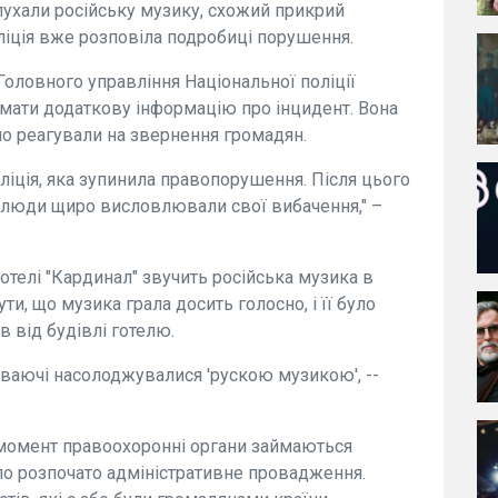
слухали російську музику, схожий прикрий
ліція вже розповіла подробиці порушення.
Головного управління Національної поліції
мати додаткову інформацію про інцидент. Вона
о реагували на звернення громадян.
ліція, яка зупинила правопорушення. Після цього
і люди щиро висловлювали свої вибачення," –
 готелі "Кардинал" звучить російська музика в
и, що музика грала досить голосно, і її було
в від будівлі готелю.
чиваючі насолоджувалися 'рускою музикою', --
момент правоохоронні органи займаються
уло розпочато адміністративне провадження.