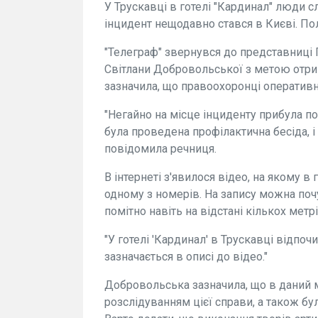
У Трускавці в готелі "Кардинал" люди 
інцидент нещодавно стався в Києві. По
"Телеграф" звернувся до представниці 
Світлани Добровольської з метою отри
зазначила, що правоохоронці оперативн
"Негайно на місце інциденту прибула по
була проведена профілактична бесіда, 
повідомила речниця.
В інтернеті з'явилося відео, на якому в
одному з номерів. На запису можна почут
помітно навіть на відстані кількох метрі
"У готелі 'Кардинал' в Трускавці відпо
зазначається в описі до відео."
Добровольська зазначила, що в даний 
розслідуванням цієї справи, а також б