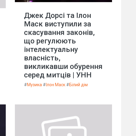
Джек Дорсі та Ілон
Маск виступили за
скасування законів,
що регулюють
інтелектуальну
власність,
викликавши обурення
серед митців | УНН
#
Музика
#
Ілон Маск
#
Білий дім