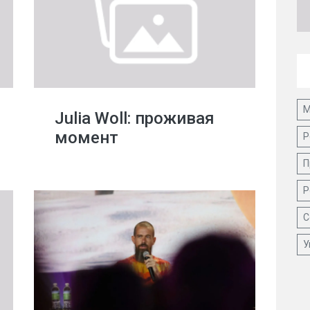
М
Julia Woll: проживая
момент
Р
П
Р
С
У