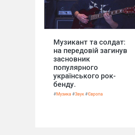
Музикант та солдат:
на передовій загинув
засновник
популярного
українського рок-
бенду.
#
Музика
#
Звук
#
Європа