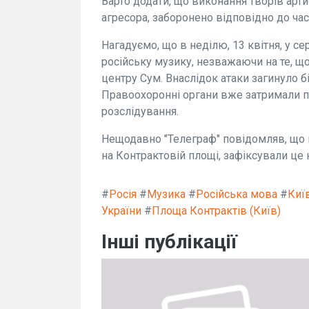
Варто додати, що виконання творів артис
агресора, заборонено відповідно до част
Нагадуємо, що в неділю, 13 квітня, у с
російську музику, незважаючи на те, що
центру Сум. Внаслідок атаки загинуло б
Правоохоронні органи вже затримали п
розслідування.
Нещодавно "Телеграф" повідомляв, що ш
на Контрактовій площі, зафіксували це 
#
Росія
#
Музика
#
Російська мова
#
Киї
України
#
Площа Контрактів (Київ)
Інші публікації