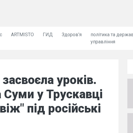
с
ARTMISTO
ГИД
Здоров'я
політика та держа
управління
 засвоєла уроків.
а Суми у Трускавці
віж" під російські