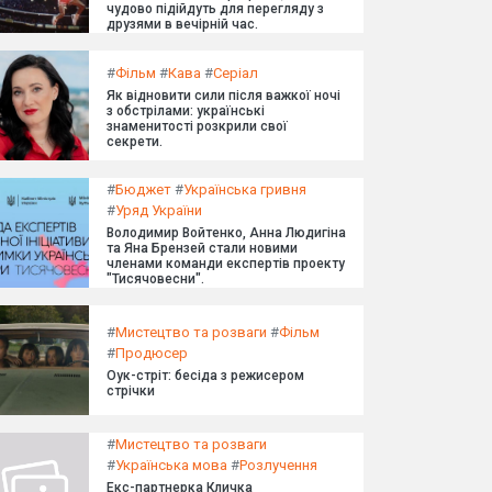
чудово підійдуть для перегляду з
друзями в вечірній час.
#
Фільм
#
Кава
#
Серіал
Як відновити сили після важкої ночі
з обстрілами: українські
знаменитості розкрили свої
секрети.
#
Бюджет
#
Українська гривня
#
Уряд України
Володимир Войтенко, Анна Людигіна
та Яна Брензей стали новими
членами команди експертів проекту
"Тисячовесни".
#
Мистецтво та розваги
#
Фільм
#
Продюсер
Оук-стріт: бесіда з режисером
стрічки
#
Мистецтво та розваги
#
Українська мова
#
Розлучення
Екс-партнерка Кличка