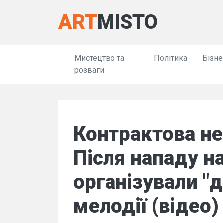
ART
MISTO
Мистецтво та
Політика
Бізне
розваги
Контрактова не
Після нападу н
організували "д
мелодії (відео)