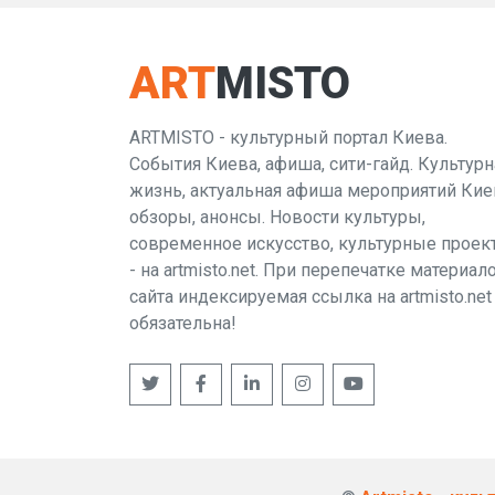
ART
MISTO
ARTMISTO - культурный портал Киева.
События Киева, афиша, сити-гайд. Культурн
жизнь, актуальная афиша мероприятий Кие
обзоры, анонсы. Новости культуры,
современное искусство, культурные проек
- на artmisto.net. При перепечатке материал
сайта индексируемая ссылка на artmisto.net
обязательна!