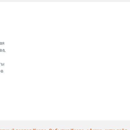
ая
ва,
ты
ов