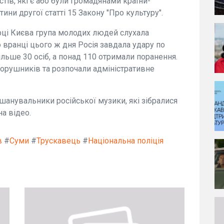
тів, які є або були громадянами країни-
ини другої статті 15 Закону "Про культуру".
ерці Києва група молодих людей слухала
 вранці цього ж дня Росія завдала удару по
ільше 30 осіб, а понад 110 отримали поранення.
орушників та розпочали адміністративне
анувальники російської музики, які зібралися
на відео.
в
#
Суми
#
Трускавець
#
Національна поліція