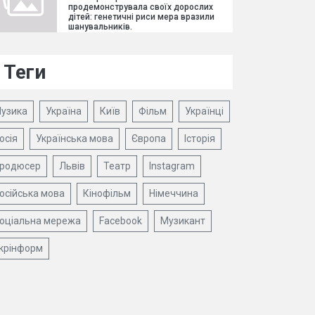
продемонструвала своїх дорослих
дітей: генетичні риси мера вразили
шанувальників.
Теги
узика
Україна
Київ
Фільм
Українці
осія
Українська мова
Європа
Історія
родюсер
Львів
Театр
Instagram
осійська мова
Кінофільм
Німеччина
оціальна мережа
Facebook
Музикант
крінформ