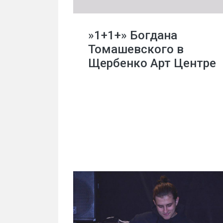
»1+1+» Богдана
Томашевского в
Щербенко Арт Центре