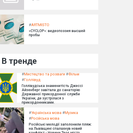
#
ARTMISTO
»CYCLOP»: видеопоэзия высшей
пробы
В тренде
#
Мистецтво та розваги
#
Фільм
#
Голлівуд
Голлівудська знаменитість Джессі
Айзенберг завітала до санаторію
Державної прикордонної служби
України, де зустрілася з
прикордонниками.
#
Українська мова
#
Музика
#
Російська мова
Російські мелодії заполонили пляж:
на Львівщині спалахнув новий
конфлікт - Новини Твоє місто