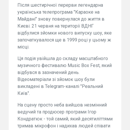
Після шестирічної перерви легендарна
українська телепрограма "Караоке на
Майдані" знову повернулася до життя в
Києві. 21 червня на території ВДНГ
відбулися зйомки нового випуску шоу, яке
започаткувалося ще в 1999 році у цьому ж
місці.
Ця подія увійшла до складу масштабного
музичного фестивалю Music Box Fest, який
відбувся в зазначений день.
Відеоматеріали зі зйомок шоу були
викладені в Telegram-каналі "Реальний
Київ".
На сцену просто неба вийшов незмінний
ведучий та продюсер програми Ігор
Кондратюк - той самий, який десятиліттями
тримав мікрофон і надихав людей співати