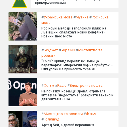
прикордонниками.
#
Українська мова
#
Музика
#
Російська
мова
Російські мелодії заполонили пляж: на
Львівщині спалахнув новий конфлікт -
Новини Твоє місто
#
Бюджет
#
Українці
#
Мистецтво та
розваги
"1670": Привид короля: як Польща
перетворює імперський міф на прибуток –
і які уроки це приносить Україні.
#
Фільм
#
Радіо
#
Електронна пошта
На початку іноземці: OpenAI отримала
штраф за "недостатнє" розкриття вакансій
для жителів США.
#
Мистецтво та розваги
#
Фільм
#
Голлівуд
Артед Бей, відомий персонаж з