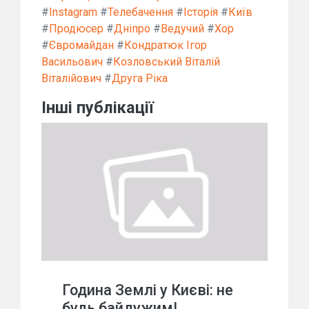
#
Instagram
#
Телебачення
#
Історія
#
Київ
#
Продюсер
#
Дніпро
#
Ведучий
#
Хор
#
Євромайдан
#
Кондратюк Ігор
Васильович
#
Козловський Віталій
Віталійович
#
Друга Ріка
Інші публікації
Година Землі у Києві: не
будь байдужим!