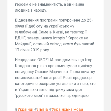
героєм є не знаменитість, а звичайна
людина з народу.
Відновлення програми приурочене до 25-
річчя її дебюту на українському
телебаченні. Саме в Києві, на території
ВДНГ, завершилася історія "Караоке на
Майдані", останній епізод якого був знятий
17 січня 2019 року.
Нещодавно OBOZ.UA повідомляв, що Ігор
Кондратюк різко прокоментував цинічну
поведінку Оксани Марченко. Після початку
повномасштабної агресії Росії продюсер
категорично розірвав усі зв'язки з тією, хто
в Україні активно підтримувала ідеї
"русского міра" і вважалася зрадницею.
#
Українці
#
Львів
#
Українська мова