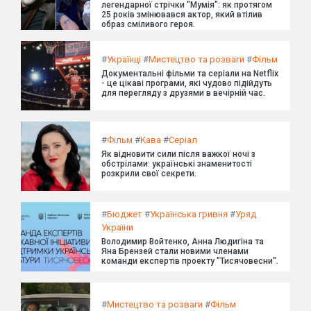
легендарної стрічки "Мумія": як протягом
25 років змінювався актор, який втілив
образ сміливого героя.
#
Українці
#
Мистецтво та розваги
#
Фільм
Документальні фільми та серіали на Netflix
- це цікаві програми, які чудово підійдуть
для перегляду з друзями в вечірній час.
#
Фільм
#
Кава
#
Серіал
Як відновити сили після важкої ночі з
обстрілами: українські знаменитості
розкрили свої секрети.
#
Бюджет
#
Українська гривня
#
Уряд
України
Володимир Войтенко, Анна Людигіна та
Яна Брензей стали новими членами
команди експертів проекту "Тисячовесни".
#
Мистецтво та розваги
#
Фільм