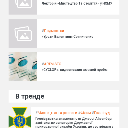
Лекторій «Мистецтво 19 століття» у НХМУ
#
Подмостки
»Урод» Валентины Сотниченко
#
ARTMISTO
»CYCLOP»: видеопоэзия высшей пробы
В тренде
#
Мистецтво та розваги
#
Фільм
#
Голлівуд
Голлівудська знаменитість Джессі Айзенберг
завітала до санаторію Державної
прикордонної служби України, де зустрілася з