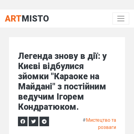
ART
MISTO
Легенда знову в дії: у
Києві відбулися
зйомки "Караоке на
Майдані" з постійним
ведучим Ігорем
Кондратюком.
#
Мистецтво та
розваги