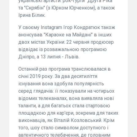
українські артисти: рок-гурти "Друга Ріка"
та "Скрябін" (з Юрком Юрченком), а також
Ірина Білик.
У своєму Instagram Ігор Кондратюк також
анонсував "Караоке на Майдані" в інших
двох містах України: 22 червня продюсер
відвідає із розважальною програмою
Дніпро, а 13 липня - Львів.
Останній раз програма транслювалася в
січні 2019 року. За два десятиліття
існування вона здобула популярність
серед глядачів: її показували на чотирьох
відомих телеканалах, вона виявляла нові
таланти, а для багатьох стала стартовою
площадкою для кар'єри, зокрема для таких
виконавців, як Віталій Козловський. Крім
того, шоу стало символом доступного і
автентичного телебачення, де головним