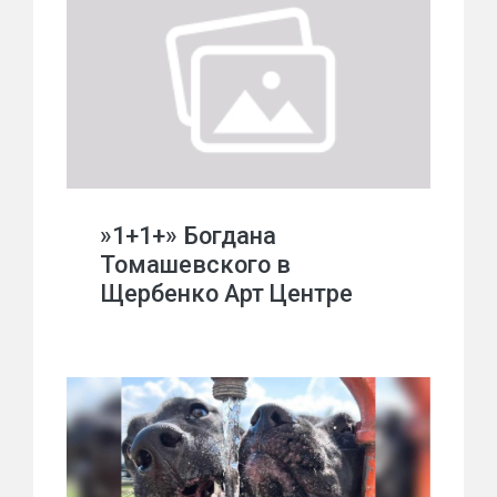
»1+1+» Богдана
Томашевского в
Щербенко Арт Центре