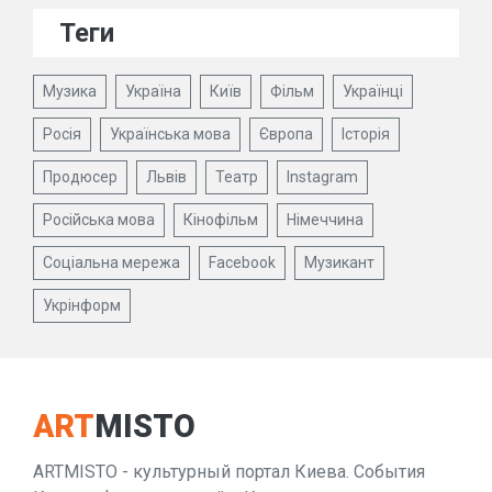
Теги
Музика
Україна
Київ
Фільм
Українці
Росія
Українська мова
Європа
Історія
Продюсер
Львів
Театр
Instagram
Російська мова
Кінофільм
Німеччина
Соціальна мережа
Facebook
Музикант
Укрінформ
ART
MISTO
ARTMISTO - культурный портал Киева. События