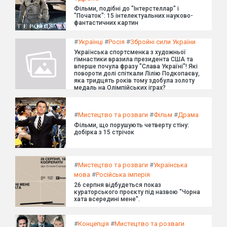
Фільми, подібні до "Інтерстеллар" і
"Початок": 15 інтелектуальних науково-
фантастичних картин
#
Українці
#
Росія
#
Збройні сили України
Українська спортсменка з художньої
гімнастики вразила президента США та
вперше почула фразу "Слава Україні"! Які
повороти долі спіткали Лілію Подкопаєву,
яка тридцять років тому здобула золоту
медаль на Олімпійських іграх?
#
Мистецтво та розваги
#
Фільм
#
Драма
Фільми, що порушують четверту стіну:
добірка з 15 стрічок
#
Мистецтво та розваги
#
Українська
мова
#
Російська імперія
26 серпня відбудеться показ
кураторського проєкту під назвою "Чорна
хата всередині мене".
#
Концепція
#
Мистецтво та розваги