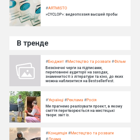
#
ARTMISTO
»CYCLOP»: видеопоэзия высшей пробы
В тренде
#
Бюджет
#
Мистецтво та розваги
#
Фільм
Безкінечні черги за підписами,
переповнені аудиторії на заходах,
знаменитості з літератури та кіно, до яких
можна наблизитися на BestsellerFest.
#
Українці
#
Реклама
#
Росія
Ми прагнемо реалізувати проект, в якому
сміття перетворюється на мистецькі
твори: звіт із.
#
Концепція
#
Мистецтво та розваги
#
Драма