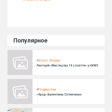
Популярное
#
Холст. Форма
Лекторій «Мистецтво 19 століття» у НХМУ
#
Подмостки
»Урод» Валентины Сотниченко