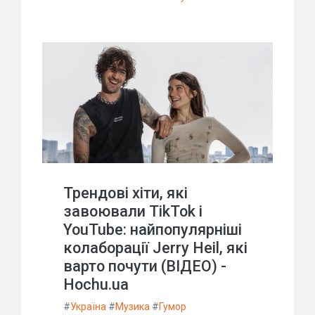
Трендові хіти, які
завоювали TikTok і
YouTube: найпопулярніші
колаборації Jerry Heil, які
варто почути (ВІДЕО) -
Hochu.ua
#
Україна
#
Музика
#
Гумор