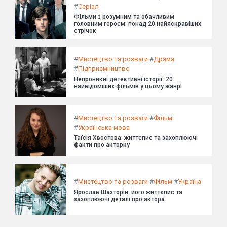
#
Серіал
Фільми з розумним та обачливим
головним героєм: понад 20 найяскравіших
стрічок
#
Мистецтво та розваги
#
Драма
#
Підприємництво
Непроникні детективні історії: 20
найвідоміших фільмів у цьому жанрі
#
Мистецтво та розваги
#
Фільм
#
Українська мова
Таїсія Хвостова: життєпис та захоплюючі
факти про акторку
#
Мистецтво та розваги
#
Фільм
#
Україна
Ярослав Шахторін: його життєпис та
захоплюючі деталі про актора