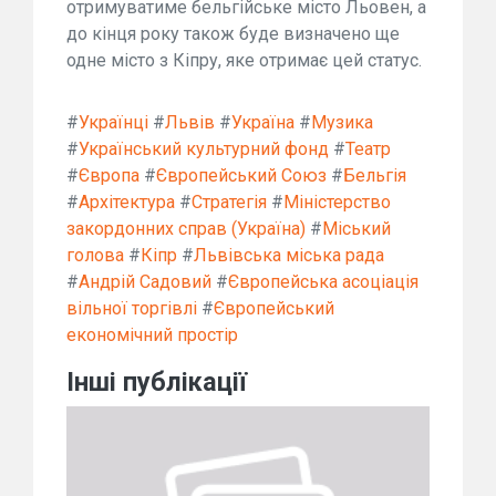
отримуватиме бельгійське місто Льовен, а
до кінця року також буде визначено ще
одне місто з Кіпру, яке отримає цей статус.
#
Українці
#
Львів
#
Україна
#
Музика
#
Український культурний фонд
#
Театр
#
Європа
#
Європейський Союз
#
Бельгія
#
Архітектура
#
Стратегія
#
Міністерство
закордонних справ (Україна)
#
Міський
голова
#
Кіпр
#
Львівська міська рада
#
Андрій Садовий
#
Європейська асоціація
вільної торгівлі
#
Європейський
економічний простір
Інші публікації