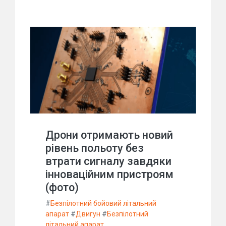
Дрони отримають новий
рівень польоту без
втрати сигналу завдяки
інноваційним пристроям
(фото)
#
Безпілотний бойовий літальний
апарат
#
Двигун
#
Безпілотний
літальний апарат