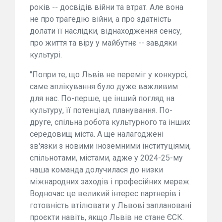
років -- досвідів війни та втрат. Але вона
не про трагедію війни, а про здатність
долати її наслідки, віднаходження сенсу,
про життя та віру у майбутнє -- завдяки
культурі.
"Попри те, що Львів не переміг у конкурсі,
саме аплікування було дуже важливим
для нас. По-перше, це інший погляд на
культуру, її потенціал, планування. По-
друге, спільна робота культурного та інших
середовищ міста. А ще налагоджені
зв'язки з новими іноземними інституціями,
спільнотами, містами, адже у 2024-25-му
наша команда долучилася до низки
міжнародних заходів і професійних мереж.
Водночас це великий інтерес партнерів і
готовність втілювати у Львові заплановані
проєкти навіть, якщо Львів не стане ЄСК.