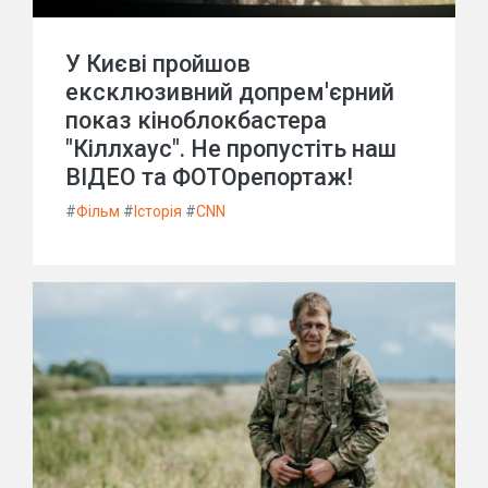
У Києві пройшов
ексклюзивний допрем'єрний
показ кіноблокбастера
"Кіллхаус". Не пропустіть наш
ВІДЕО та ФОТОрепортаж!
#
Фільм
#
Історія
#
CNN