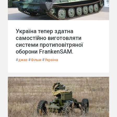
Україна тепер здатна
самостійно виготовляти
системи протиповітряної
оборони FrankenSAM.
#
джаз
#
Фільм
#
Україна