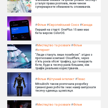
у галузі права розповів, яким чином
супермаркети обманюють споживачів.
#
Фільм
#
Європейський Союз
#
Канада
Перший на старті: OnePlus 15 вже має
бета-версію ColorOS.
#
Мистецтво та розваги
#
Фільм
#
Інтернет
"Люди стануть лише похибкою": згідно з
прогнозами компанії Cloudflare, через
п'ять років обсяг трафіку, що генерують
боти, буде в тисячу разів більшим, ніж
трафік реальних користувачів.
#
Фільм
#
Штучний інтелект
#
Техас
Mitsubishi також розпочала розробку
гуманоїдних роботів і має намір випускати
тисячу одиниць щомісяця.
#
Мистецтво та розваги
#
Фільм