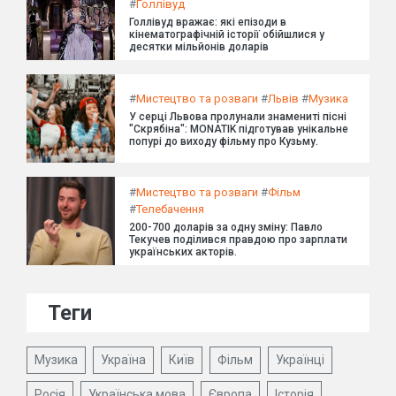
#
Голлівуд
Голлівуд вражає: які епізоди в
кінематографічній історії обійшлися у
десятки мільйонів доларів
#
Мистецтво та розваги
#
Львів
#
Музика
У серці Львова пролунали знамениті пісні
"Скрябіна": MONATIK підготував унікальне
попурі до виходу фільму про Кузьму.
#
Мистецтво та розваги
#
Фільм
#
Телебачення
200-700 доларів за одну зміну: Павло
Текучев поділився правдою про зарплати
українських акторів.
Теги
Музика
Україна
Київ
Фільм
Українці
Росія
Українська мова
Європа
Історія