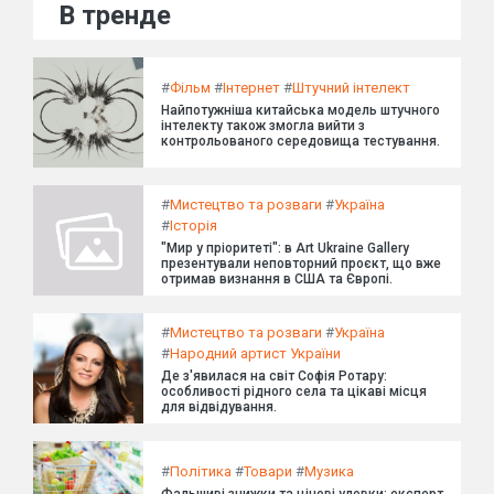
В тренде
#
Фільм
#
Інтернет
#
Штучний інтелект
Найпотужніша китайська модель штучного
інтелекту також змогла вийти з
контрольованого середовища тестування.
#
Мистецтво та розваги
#
Україна
#
Історія
"Мир у пріоритеті": в Art Ukraine Gallery
презентували неповторний проєкт, що вже
отримав визнання в США та Європі.
#
Мистецтво та розваги
#
Україна
#
Народний артист України
Де з'явилася на світ Софія Ротару:
особливості рідного села та цікаві місця
для відвідування.
#
Політика
#
Товари
#
Музика
Фальшиві знижки та цінові уловки: експерт