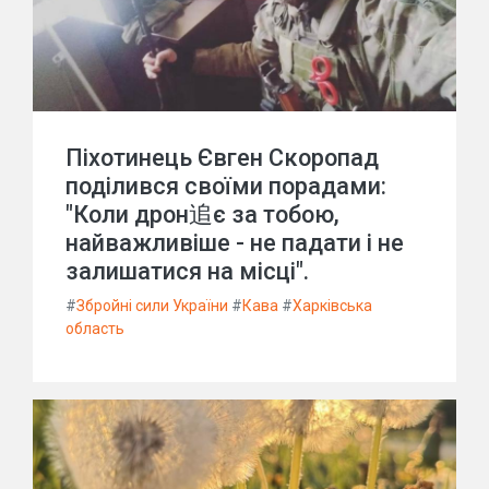
Піхотинець Євген Скоропад
поділився своїми порадами:
"Коли дрон追є за тобою,
найважливіше - не падати і не
залишатися на місці".
#
Збройні сили України
#
Кава
#
Харківська
область