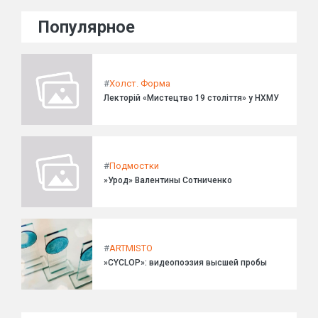
Популярное
#
Холст. Форма
Лекторій «Мистецтво 19 століття» у НХМУ
#
Подмостки
»Урод» Валентины Сотниченко
#
ARTMISTO
»CYCLOP»: видеопоэзия высшей пробы