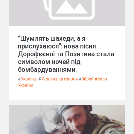
"Шумлять шахеди, а я
прислухаюся": нова пісня
Дорофєєвої та Позитива стала
символом ночей під
бомбардуваннями.
#
Українці
#
Українська гривня
#
Збройні сили
України