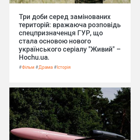
Три доби серед замінованих
територій: вражаюча розповідь
спецпризначенця ГУР, що
стала основою нового
українського серіалу "Живий" –
Hochu.ua.
#
Фільм
#
Драма
#
Історія