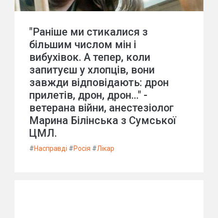
"Раніше ми стикалися з
більшим числом мін і
вибухівок. А тепер, коли
запитуєш у хлопців, вони
завжди відповідають: дрон
прилетів, дрон, дрон..." -
ветерана війни, анестезіолог
Марина Білінська з Сумської
ЦМЛ.
#
Насправді
#
Росія
#
Лікар