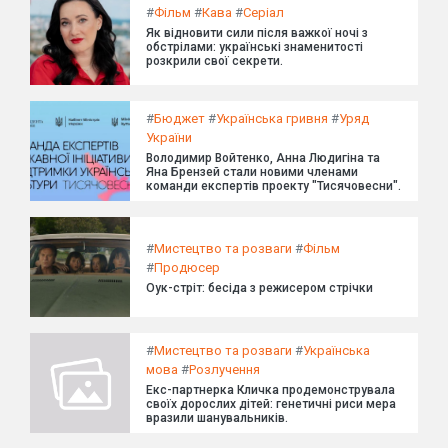
#
Фільм
#
Кава
#
Серіал
Як відновити сили після важкої ночі з
обстрілами: українські знаменитості
розкрили свої секрети.
#
Бюджет
#
Українська гривня
#
Уряд
України
Володимир Войтенко, Анна Людигіна та
Яна Брензей стали новими членами
команди експертів проекту "Тисячовесни".
#
Мистецтво та розваги
#
Фільм
#
Продюсер
Оук-стріт: бесіда з режисером стрічки
#
Мистецтво та розваги
#
Українська
мова
#
Розлучення
Екс-партнерка Кличка продемонструвала
своїх дорослих дітей: генетичні риси мера
вразили шанувальників.