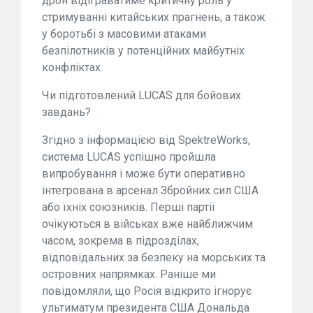
дрон відіграватиме критичну роль у
стримуванні китайських прагнень, а також
у боротьбі з масовими атаками
безпілотників у потенційних майбутніх
конфліктах.
Чи підготовлений LUCAS для бойових
завдань?
Згідно з інформацією від SpektreWorks,
система LUCAS успішно пройшла
випробування і може бути оперативно
інтегрована в арсенал Збройних сил США
або їхніх союзників. Перші партії
очікуються в військах вже найближчим
часом, зокрема в підрозділах,
відповідальних за безпеку на морських та
островних напрямках. Раніше ми
повідомляли, що Росія відкрито ігнорує
ультиматум президента США Дональда