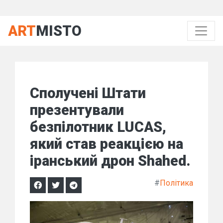
ART
MISTO
Сполучені Штати
презентували
безпілотник LUCAS,
який став реакцією на
іранський дрон Shahed.
#
Політика