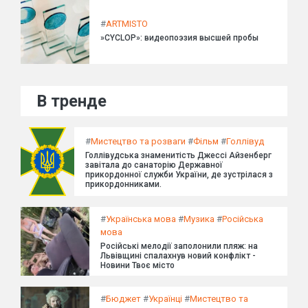
#
ARTMISTO
»CYCLOP»: видеопоэзия высшей пробы
В тренде
#
Мистецтво та розваги
#
Фільм
#
Голлівуд
Голлівудська знаменитість Джессі Айзенберг
завітала до санаторію Державної
прикордонної служби України, де зустрілася з
прикордонниками.
#
Українська мова
#
Музика
#
Російська
мова
Російські мелодії заполонили пляж: на
Львівщині спалахнув новий конфлікт -
Новини Твоє місто
#
Бюджет
#
Українці
#
Мистецтво та