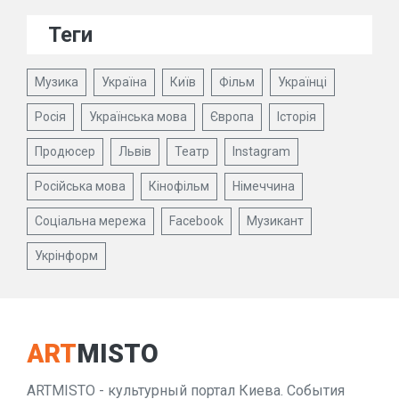
Теги
Музика
Україна
Київ
Фільм
Українці
Росія
Українська мова
Європа
Історія
Продюсер
Львів
Театр
Instagram
Російська мова
Кінофільм
Німеччина
Соціальна мережа
Facebook
Музикант
Укрінформ
ART
MISTO
ARTMISTO - культурный портал Киева. События