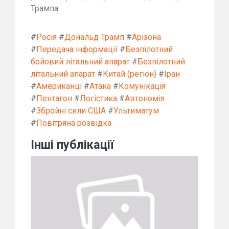
Трампа.
#
Росія
#
Дональд Трамп
#
Арізона
#
Передача інформації
#
Безпілотний
бойовий літальний апарат
#
Безпілотний
літальний апарат
#
Китай (регіон)
#
Іран
#
Американці
#
Атака
#
Комунікація
#
Пентагон
#
Логістика
#
Автономія
#
Збройні сили США
#
Ультиматум
#
Повітряна розвідка
Інші публікації