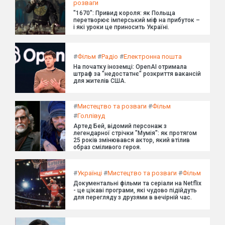
розваги
"1670": Привид короля: як Польща
перетворює імперський міф на прибуток –
і які уроки це приносить Україні.
#
Фільм
#
Радіо
#
Електронна пошта
На початку іноземці: OpenAI отримала
штраф за "недостатнє" розкриття вакансій
для жителів США.
#
Мистецтво та розваги
#
Фільм
#
Голлівуд
Артед Бей, відомий персонаж з
легендарної стрічки "Мумія": як протягом
25 років змінювався актор, який втілив
образ сміливого героя.
#
Українці
#
Мистецтво та розваги
#
Фільм
Документальні фільми та серіали на Netflix
- це цікаві програми, які чудово підійдуть
для перегляду з друзями в вечірній час.