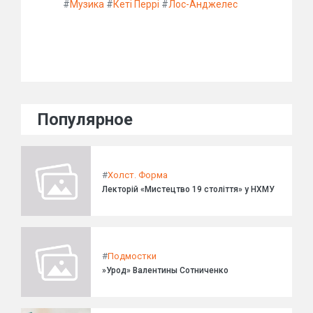
#
Музика
#
Кеті Перрі
#
Лос-Анджелес
Популярное
#
Холст. Форма
Лекторій «Мистецтво 19 століття» у НХМУ
#
Подмостки
»Урод» Валентины Сотниченко