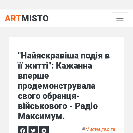
ART
MISTO
"Найяскравіша подія в
її житті": Кажанна
вперше
продемонструвала
свого обранця-
військового - Радіо
Максимум.
#
Мистецтво та