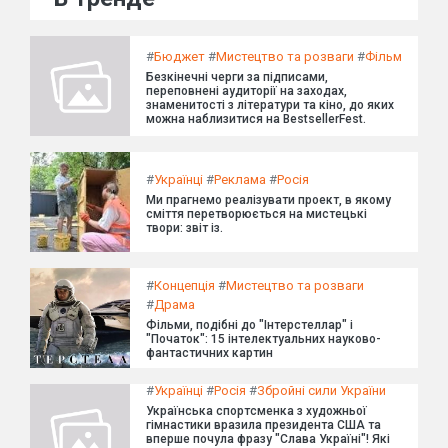
#
Бюджет
#
Мистецтво та розваги
#
Фільм
Безкінечні черги за підписами,
переповнені аудиторії на заходах,
знаменитості з літератури та кіно, до яких
можна наблизитися на BestsellerFest.
#
Українці
#
Реклама
#
Росія
Ми прагнемо реалізувати проект, в якому
сміття перетворюється на мистецькі
твори: звіт із.
#
Концепція
#
Мистецтво та розваги
#
Драма
Фільми, подібні до "Інтерстеллар" і
"Початок": 15 інтелектуальних науково-
фантастичних картин
#
Українці
#
Росія
#
Збройні сили України
Українська спортсменка з художньої
гімнастики вразила президента США та
вперше почула фразу "Слава Україні"! Які