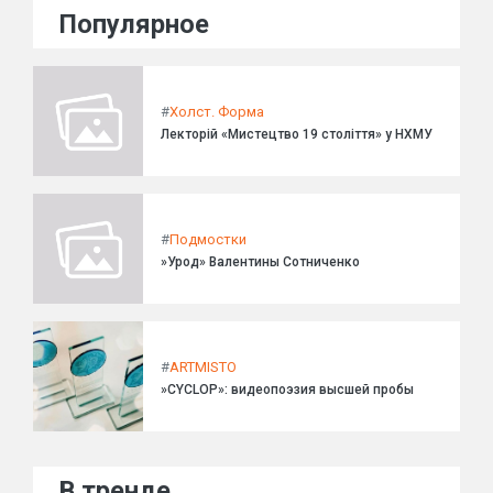
Популярное
#
Холст. Форма
Лекторій «Мистецтво 19 століття» у НХМУ
#
Подмостки
»Урод» Валентины Сотниченко
#
ARTMISTO
»CYCLOP»: видеопоэзия высшей пробы
В тренде