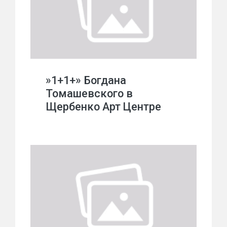
»1+1+» Богдана
Томашевского в
Щербенко Арт Центре