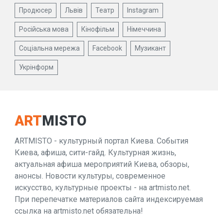
Продюсер
Львів
Театр
Instagram
Російська мова
Кінофільм
Німеччина
Соціальна мережа
Facebook
Музикант
Укрінформ
ART
MISTO
ARTMISTO - культурный портал Киева. События
Киева, афиша, сити-гайд. Культурная жизнь,
актуальная афиша мероприятий Киева, обзоры,
анонсы. Новости культуры, современное
искусство, культурные проекты - на artmisto.net.
При перепечатке материалов сайта индексируемая
ссылка на artmisto.net обязательна!