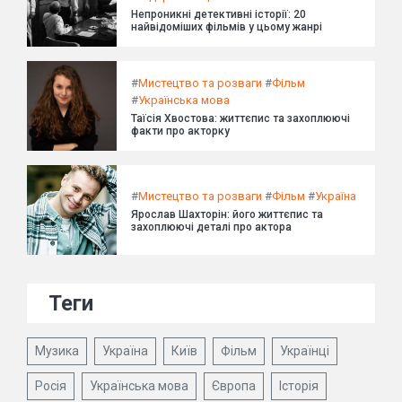
Непроникні детективні історії: 20
найвідоміших фільмів у цьому жанрі
#
Мистецтво та розваги
#
Фільм
#
Українська мова
Таїсія Хвостова: життєпис та захоплюючі
факти про акторку
#
Мистецтво та розваги
#
Фільм
#
Україна
Ярослав Шахторін: його життєпис та
захоплюючі деталі про актора
Теги
Музика
Україна
Київ
Фільм
Українці
Росія
Українська мова
Європа
Історія