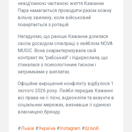
невід'ємною частиною життя Кажанни.
Пара намагається проводити разом кожну
вільну хвилину, коли військовий
повертається з ротацій.
Нагадуємо, що раніше Кажанна ділилася
своїм досвідом співпраці з лейблом NOVA
MUSIC. Вона охарактеризувала свій
контракт як "рабський" і підкреслила, що
стикалася з психологічним тиском і
затримками у виплатах.
Офіційне вирішення конфлікту відбулося 1
лютого 2026 року. Лейбл передав Кажанні
всі права на її пісні, відеокліпи та акаунти в
соціальних мережах, визнавши її єдиною
власницею бренду.
#
Львів
#
Україна
#
Instagram
#
Шлюб