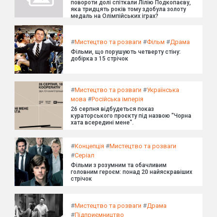
повороти долі спіткали Лілію Подкопаєву,
яка тридцять років тому здобула золоту
медаль на Олімпійських іграх?
#
Мистецтво та розваги
#
Фільм
#
Драма
Фільми, що порушують четверту стіну:
добірка з 15 стрічок
#
Мистецтво та розваги
#
Українська
мова
#
Російська імперія
26 серпня відбудеться показ
кураторського проєкту під назвою "Чорна
хата всередині мене".
#
Концепція
#
Мистецтво та розваги
#
Серіал
Фільми з розумним та обачливим
головним героєм: понад 20 найяскравіших
стрічок
#
Мистецтво та розваги
#
Драма
#
Підприємництво