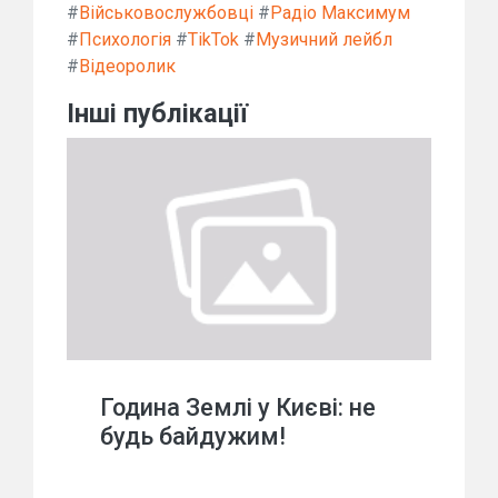
#
Військовослужбовці
#
Радіо Максимум
#
Психологія
#
TikTok
#
Музичний лейбл
#
Відеоролик
Інші публікації
Година Землі у Києві: не
будь байдужим!