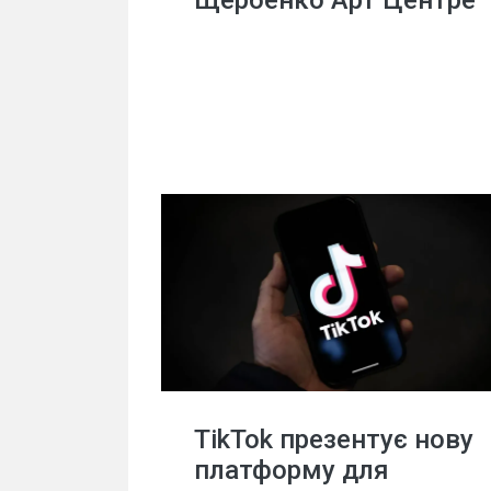
Щербенко Арт Центре
TikTok презентує нову
платформу для