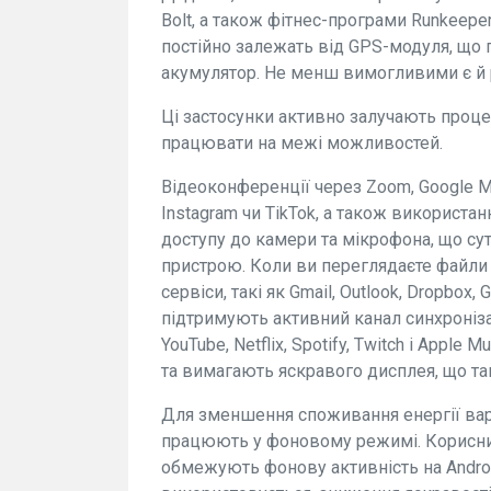
Bolt, а також фітнес-програми Runkeeper 
постійно залежать від GPS-модуля, що
акумулятор. Не менш вимогливими є й р
Ці застосунки активно залучають проце
працювати на межі можливостей.
Відеоконференції через Zoom, Google Me
Instagram чи TikTok, а також використа
доступу до камери та мікрофона, що су
пристрою. Коли ви переглядаєте файли в
сервіси, такі як Gmail, Outlook, Dropbox, 
підтримують активний канал синхронізац
YouTube, Netflix, Spotify, Twitch і Appl
та вимагають яскравого дисплея, що так
Для зменшення споживання енергії вар
працюють у фоновому режимі. Корисни
обмежують фонову активність на Androi