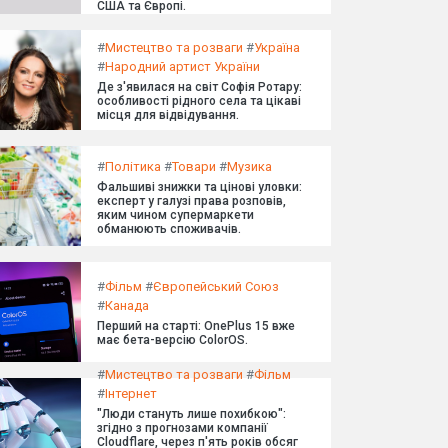
США та Європі.
#
Мистецтво та розваги
#
Україна
#
Народний артист України
Де з'явилася на світ Софія Ротару:
особливості рідного села та цікаві
місця для відвідування.
#
Політика
#
Товари
#
Музика
Фальшиві знижки та цінові уловки:
експерт у галузі права розповів,
яким чином супермаркети
обманюють споживачів.
#
Фільм
#
Європейський Союз
#
Канада
Перший на старті: OnePlus 15 вже
має бета-версію ColorOS.
#
Мистецтво та розваги
#
Фільм
#
Інтернет
"Люди стануть лише похибкою":
згідно з прогнозами компанії
Cloudflare, через п'ять років обсяг