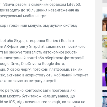
і Strava, разом із сімейним сервісом Life360,
 призводить до збільшення навантаження на
есурсоємні мобільні ігри:
сор і графічний модуль, змушуючи систему
et або Skype, створення Stories і Reels в
ння AR-фільтрів у Snapchat вимагають постійного
ттєво знижує тривалість автономної роботи
 електронній пошті або зберігаєте фотографії,
Google Drive, OneDrive та Google Фото,
ії. У свою чергу, потокові платформи, такі як
e Music, активно використовують мобільний інтернет
ож впливає на витрату енергії.
то регулярно контролювати програми, які
ми можуть бути також налаштування, що
d чи iOS, відключення геолокації, коли вона не