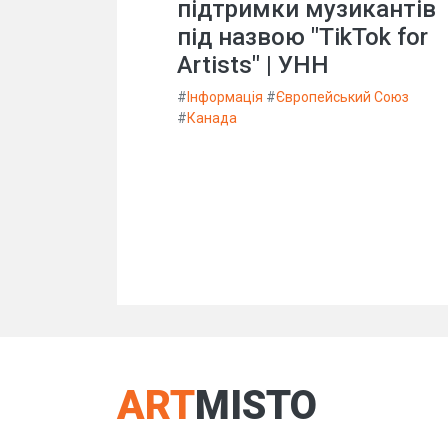
підтримки музикантів
під назвою "TikTok for
Artists" | УНН
#
Інформація
#
Європейський Союз
#
Канада
ART
MISTO