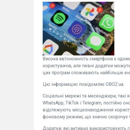
Висока автономність смартфона є одним
користувачів, але певні додатки можуть
цих програм споживають найбільше ене
Цю інформацію повідомляє OBOZ.ua.
Соціальні мережі та месенджери, такі як
WhatsApp, TikTok і Telegram, постійно 
відстежують місцезнаходження користув
фоновому режимі, що значно скорочує ч
Додатки, які активно використовують ге