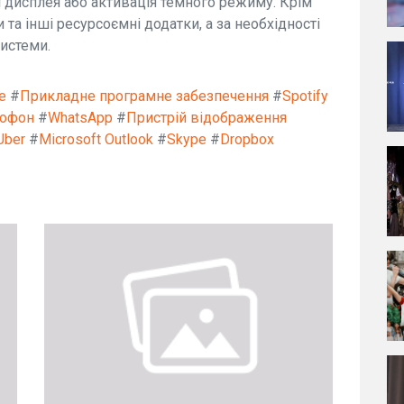
 дисплея або активація темного режиму. Крім
и та інші ресурсоємні додатки, а за необхідності
истеми.
e
#
Прикладне програмне забезпечення
#
Spotify
рофон
#
WhatsApp
#
Пристрій відображення
Uber
#
Microsoft Outlook
#
Skype
#
Dropbox