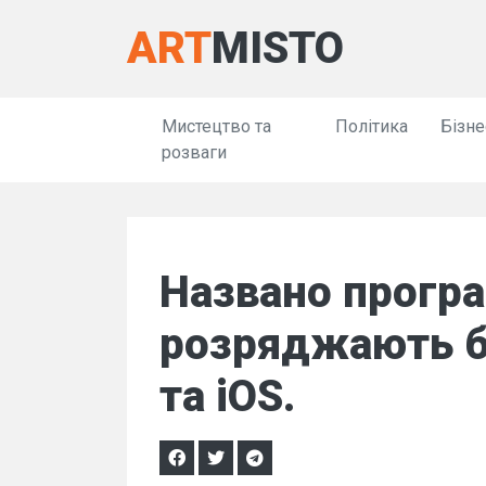
ART
MISTO
Мистецтво та
Політика
Бізне
розваги
Названо програ
розряджають б
та iOS.