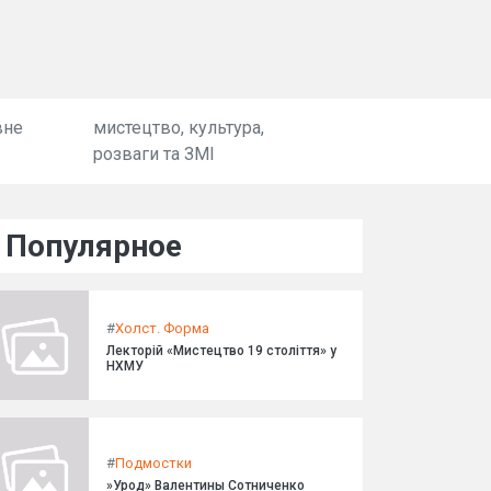
вне
мистецтво, культура,
розваги та ЗМІ
Популярное
#
Холст. Форма
Лекторій «Мистецтво 19 століття» у
НХМУ
#
Подмостки
»Урод» Валентины Сотниченко