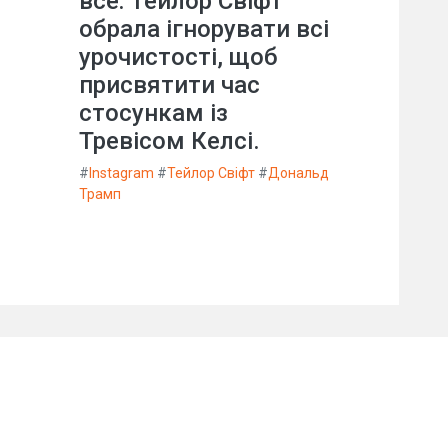
все: Тейлор Свіфт
обрала ігнорувати всі
урочистості, щоб
присвятити час
стосункам із
Тревісом Келсі.
#
Instagram
#
Тейлор Свіфт
#
Дональд
Трамп