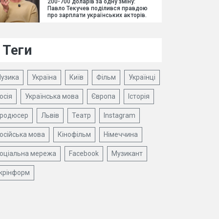
200-700 доларів за одну зміну:
Павло Текучев поділився правдою
про зарплати українських акторів.
Теги
узика
Україна
Київ
Фільм
Українці
осія
Українська мова
Європа
Історія
родюсер
Львів
Театр
Instagram
осійська мова
Кінофільм
Німеччина
оціальна мережа
Facebook
Музикант
крінформ