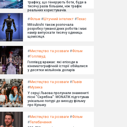
трафіку, що генерують боти, буде в
тисячу разів більшим, ніж трафік
реальних користувачів.
#
Фільм
#
Штучний інтелект
#
Техас
Mitsubishi також розпочала
розробку гуманоїдних роботів і має
намір випускати тисячу одиниць
щомісяця.
#
Мистецтво та розваги
#
Фільм
#
Голлівуд
Голлівуд вражає: які епізоди в
кінематографічній історії обійшлися
у десятки мільйонів доларів
#
Мистецтво та розваги
#
Львів
#
Музика
У серці Львова пролунали знамениті
пісні "Скрябіна": MONATIK підготував
унікальне попурі до виходу фільму
про Кузьму.
#
Мистецтво та розваги
#
Фільм
#
Телебачення