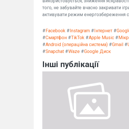
використовується, зниження яскравості
того, не забувайте вчасно закривати ігр
активувати режим енергозбереження с
#
Facebook
#
Instagram
#
Інтернет
#
Googl
#
Смартфон
#
TikTok
#
Apple Music
#
Мік
#
Android (операційна система)
#
Gmail
#
#
Snapchat
#
Waze
#
Google Диск
Інші публікації