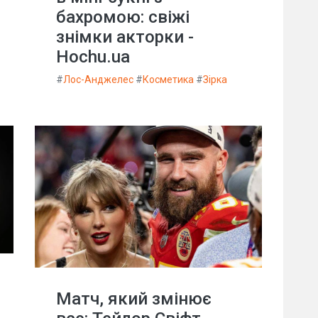
бахромою: свіжі
знімки акторки -
Hochu.ua
#
Лос-Анджелес
#
Косметика
#
Зірка
Матч, який змінює