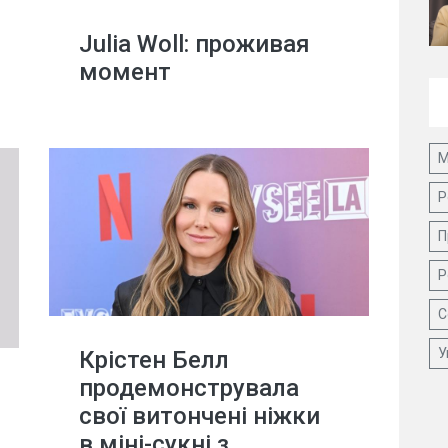
Julia Woll: проживая
момент
М
Р
П
Р
С
У
Крістен Белл
продемонструвала
свої витончені ніжки
в міні-сукні з