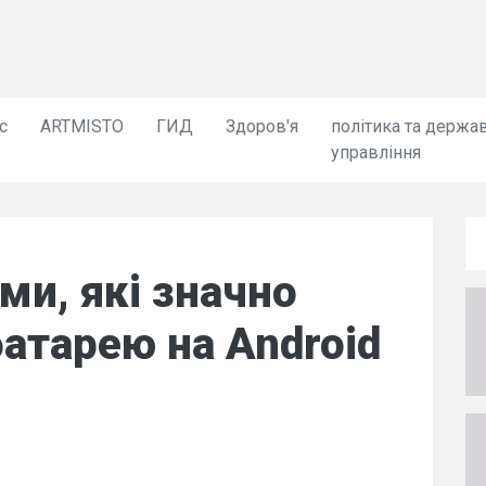
с
ARTMISTO
ГИД
Здоров'я
політика та держа
управління
ми, які значно
атарею на Android