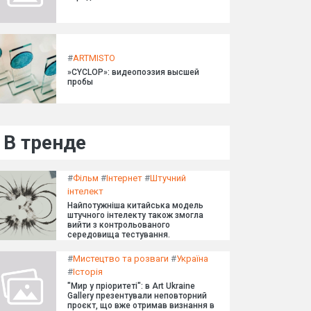
#
ARTMISTO
»CYCLOP»: видеопоэзия высшей
пробы
В тренде
#
Фільм
#
Інтернет
#
Штучний
інтелект
Найпотужніша китайська модель
штучного інтелекту також змогла
вийти з контрольованого
середовища тестування.
#
Мистецтво та розваги
#
Україна
#
Історія
"Мир у пріоритеті": в Art Ukraine
Gallery презентували неповторний
проєкт, що вже отримав визнання в