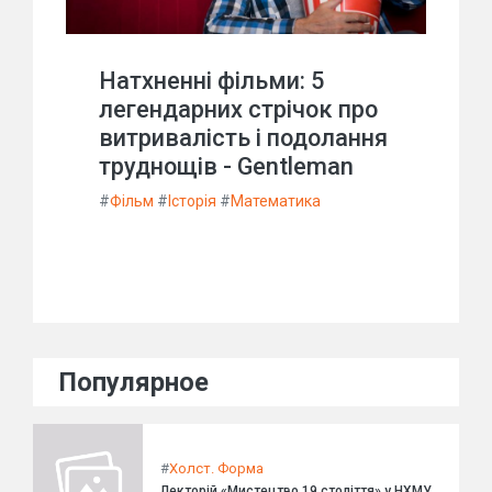
Натхненні фільми: 5
легендарних стрічок про
витривалість і подолання
труднощів - Gentleman
#
Фільм
#
Історія
#
Математика
Популярное
#
Холст. Форма
Лекторій «Мистецтво 19 століття» у НХМУ