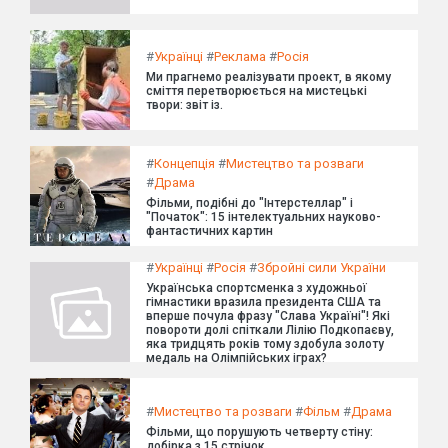
#
Українці
#
Реклама
#
Росія
Ми прагнемо реалізувати проект, в якому
сміття перетворюється на мистецькі
твори: звіт із.
#
Концепція
#
Мистецтво та розваги
#
Драма
Фільми, подібні до "Інтерстеллар" і
"Початок": 15 інтелектуальних науково-
фантастичних картин
#
Українці
#
Росія
#
Збройні сили України
Українська спортсменка з художньої
гімнастики вразила президента США та
вперше почула фразу "Слава Україні"! Які
повороти долі спіткали Лілію Подкопаєву,
яка тридцять років тому здобула золоту
медаль на Олімпійських іграх?
#
Мистецтво та розваги
#
Фільм
#
Драма
Фільми, що порушують четверту стіну:
добірка з 15 стрічок