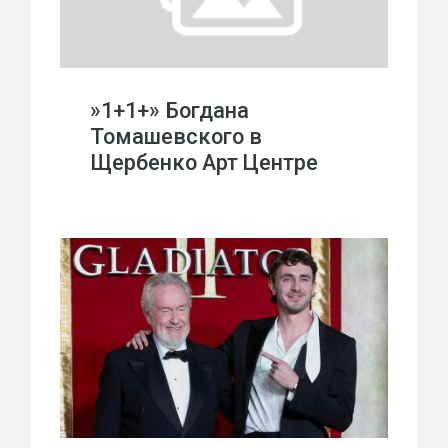
»1+1+» Богдана
Томашевского в
Щербенко Арт Центре