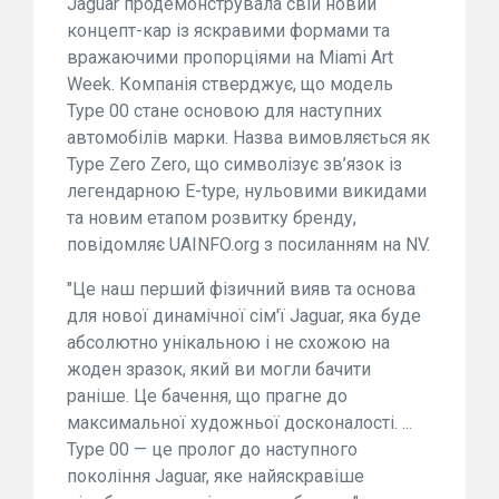
Jaguar продемонструвала свій новий
концепт-кар із яскравими формами та
вражаючими пропорціями на Miami Art
Week. Компанія стверджує, що модель
Type 00 стане основою для наступних
автомобілів марки. Назва вимовляється як
Type Zero Zero, що символізує зв’язок із
легендарною E-type, нульовими викидами
та новим етапом розвитку бренду,
повідомляє UAINFO.org з посиланням на NV.
"Це наш перший фізичний вияв та основа
для нової динамічної сім'ї Jaguar, яка буде
абсолютно унікальною і не схожою на
жоден зразок, який ви могли бачити
раніше. Це бачення, що прагне до
максимальної художньої досконалості. ...
Type 00 — це пролог до наступного
покоління Jaguar, яке найяскравіше