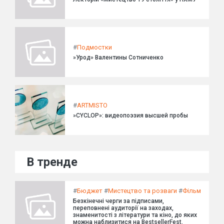
#
Подмостки
»Урод» Валентины Сотниченко
#
ARTMISTO
»CYCLOP»: видеопоэзия высшей пробы
В тренде
#
Бюджет
#
Мистецтво та розваги
#
Фільм
Безкінечні черги за підписами,
переповнені аудиторії на заходах,
знаменитості з літератури та кіно, до яких
можна наблизитися на BestsellerFest.