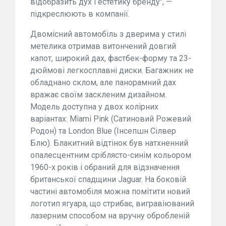
відобразить дух і естетику бренду", —
підкреслюють в компанії.
Двомісний автомобіль з дверима у стилі
метелика отримав витончений довгий
капот, широкий дах, фастбек-форму та 23-
дюймові легкосплавні диски. Багажник не
обладнано склом, але панорамний дах
вражає своїм заскленим дизайном.
Модель доступна у двох колірних
варіантах: Miami Pink (Сатиновий Рожевий
Родон) та London Blue (Інсепшн Сілвер
Блю). Блакитний відтінок був натхненний
опалесцентним сріблясто-синім кольором
1960-х років і обраний для відзначення
британської спадщини Jaguar. На боковій
частині автомобіля можна помітити новий
логотип ягуара, що стрибає, вигравіюваний
лазерним способом на вручну обробленій