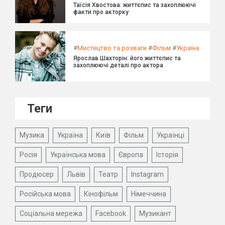
Таїсія Хвостова: життєпис та захоплюючі
факти про акторку
#
Мистецтво та розваги
#
Фільм
#
Україна
Ярослав Шахторін: його життєпис та
захоплюючі деталі про актора
Теги
Музика
Україна
Київ
Фільм
Українці
Росія
Українська мова
Європа
Історія
Продюсер
Львів
Театр
Instagram
Російська мова
Кінофільм
Німеччина
Соціальна мережа
Facebook
Музикант