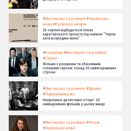
#
Мистецтво та розваги
#
Українська
мова
#
Російська імперія
26 серпня відбудеться показ
кураторського проєкту під назвою "Чорна
хата всередині мене".
#
Концепція
#
Мистецтво та розваги
#
Серіал
Фільми з розумним та обачливим
головним героєм: понад 20 найяскравіших
стрічок
#
Мистецтво та розваги
#
Драма
#
Підприємництво
Непроникні детективні історії: 20
найвідоміших фільмів у цьому жанрі
#
Мистецтво та розваги
#
Фільм
#
Українська мова