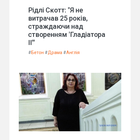
Рідлі Скотт: "Я не
витрачав 25 років,
страждаючи над
створенням 'Гладіатора
II'"
#
Бетон
#
Драма
#
Англія