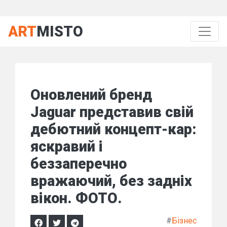
ART
MISTO
Оновлений бренд
Jaguar представив свій
дебютний концепт-кар:
яскравий і
беззаперечно
вражаючий, без задніх
вікон. ФОТО.
#
Бізнес