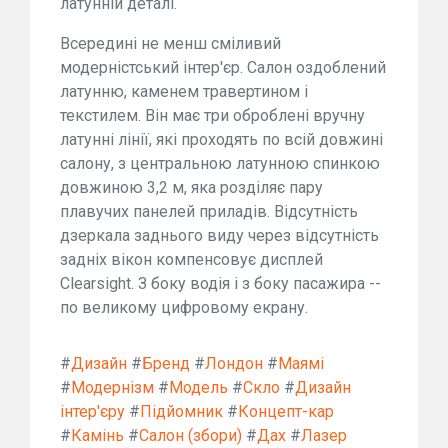
латунній деталі.
Всередині не менш сміливий
модерністський інтер'єр. Салон оздоблений
латунню, каменем травертином і
текстилем. Він має три оброблені вручну
латунні лінії, які проходять по всій довжині
салону, з центральною латунною спинкою
довжиною 3,2 м, яка розділяє пару
плавучих панелей приладів. Відсутність
дзеркала заднього виду через відсутність
задніх вікон компенсовує дисплей
Clearsight. З боку водія і з боку пасажира --
по великому цифровому екрану.
#
Дизайн
#
Бренд
#
Лондон
#
Маямі
#
Модернізм
#
Модель
#
Скло
#
Дизайн
інтер'єру
#
Підйомник
#
Концепт-кар
#
Камінь
#
Салон (збори)
#
Дах
#
Лазер