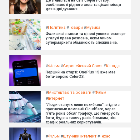
Де з'явилася на світ Софія Ротару:
особливості рідного села та цікаві місця
для відвідування.
#
Політика
#
Товари
#
Музика
Фальшиві знижки та цінові уловки: експерт
у галузі права розповів, яким чином
супермаркети обманюють споживачів.
#
Фільм
#
Європейський Союз
#
Канада
Перший на старті: OnePlus 15 вже має
бета-версію ColorOS.
#
Мистецтво та розваги
#
Фільм
#
Інтернет
"Люди стануть лише похибкою": згідно з
прогнозами компанії Cloudflare, через
п'ять років обсяг трафіку, що генерують
боти, буде в тисячу разів більшим, ніж
трафік реальних користувачів.
#
Фільм
#
Штучний інтелект
#
Техас