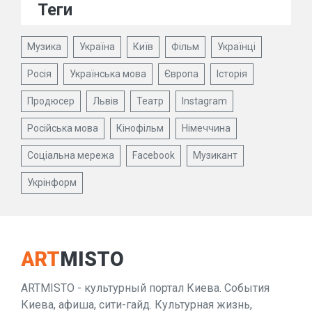
Теги
Музика
Україна
Київ
Фільм
Українці
Росія
Українська мова
Європа
Історія
Продюсер
Львів
Театр
Instagram
Російська мова
Кінофільм
Німеччина
Соціальна мережа
Facebook
Музикант
Укрінформ
ART
MISTO
ARTMISTO - культурный портал Киева. События
Киева, афиша, сити-гайд. Культурная жизнь,