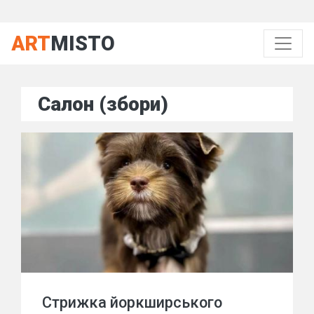
ART
MISTO
Салон (збори)
Стрижка йоркширського