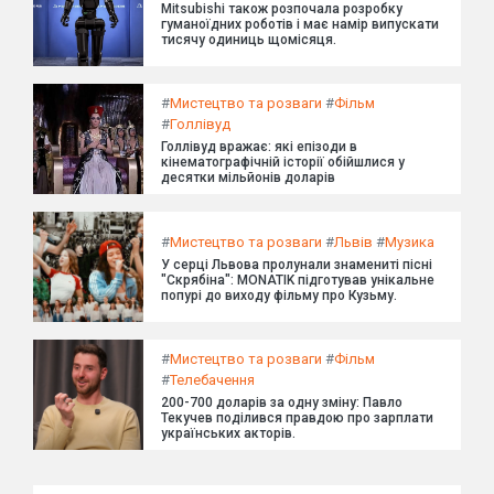
Mitsubishi також розпочала розробку
гуманоїдних роботів і має намір випускати
тисячу одиниць щомісяця.
#
Мистецтво та розваги
#
Фільм
#
Голлівуд
Голлівуд вражає: які епізоди в
кінематографічній історії обійшлися у
десятки мільйонів доларів
#
Мистецтво та розваги
#
Львів
#
Музика
У серці Львова пролунали знамениті пісні
"Скрябіна": MONATIK підготував унікальне
попурі до виходу фільму про Кузьму.
#
Мистецтво та розваги
#
Фільм
#
Телебачення
200-700 доларів за одну зміну: Павло
Текучев поділився правдою про зарплати
українських акторів.