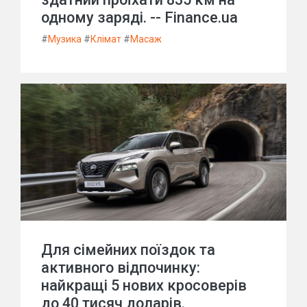
одному заряді. -- Finance.ua
#
Музика
#
Клімат
#
Масаж
Для сімейних поїздок та
активного відпочинку:
найкращі 5 нових кросоверів
до 40 тисяч доларів.