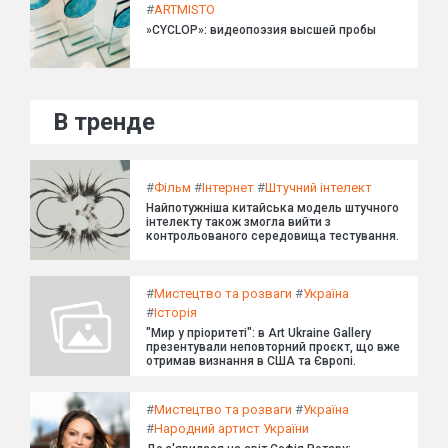
#
ARTMISTO
»CYCLOP»: видеопоэзия высшей пробы
В тренде
#
Фільм
#
Інтернет
#
Штучний інтелект
Найпотужніша китайська модель штучного
інтелекту також змогла вийти з
контрольованого середовища тестування.
#
Мистецтво та розваги
#
Україна
#
Історія
"Мир у пріоритеті": в Art Ukraine Gallery
презентували неповторний проєкт, що вже
отримав визнання в США та Європі.
#
Мистецтво та розваги
#
Україна
#
Народний артист України