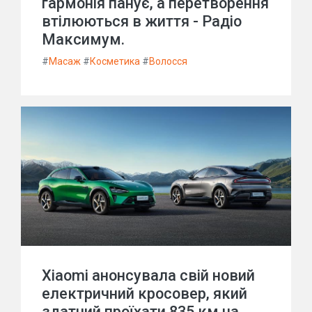
гармонія панує, а перетворення
втілюються в життя - Радіо
Максимум.
#
Масаж
#
Косметика
#
Волосся
Xiaomi анонсувала свій новий
електричний кросовер, який
здатний проїхати 835 км на