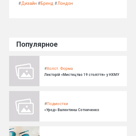
#
Дизайн
#
Бренд
#
Лондон
Популярное
#
Холст. Форма
Лекторій «Мистецтво 19 століття» у НХМУ
#
Подмостки
»Урод» Валентины Сотниченко