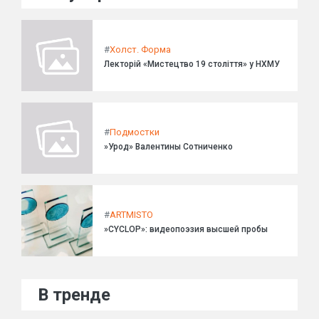
#
Холст. Форма
Лекторій «Мистецтво 19 століття» у НХМУ
#
Подмостки
»Урод» Валентины Сотниченко
#
ARTMISTO
»CYCLOP»: видеопоэзия высшей пробы
В тренде