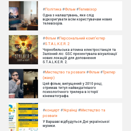
#
Політика
#
Фільм
#
Телевізор
Одна з налаштувань, яке слід
відкоригувати всім користувачам нових
телевізорів.
#
Фільм
#
Персональний комп'ютер
#
S.T.A.L.K.E.R. 2
Чорнобильська атомна електростанція та
Залізний ліс: GSC презентувала візуалізації
нових локацій для доповнення
S.T.A.L.K.E.R. 2.
#
Мистецтво та розваги
#
Фільм
#
Трилер
(жанр)
Цей фільм, випущений у 2010 році,
отримав титул найвидатнішого
психологічного трилера в історії
кінематографа.
#
концерт
#
Українці
#
Мистецтво та
розваги
У Варшаві відбудуться Дні української
музики.