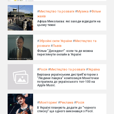
#
Мистецтво та розваги
#
Музика
#
Фільм
жахів
Афіша Миколаєва: які заходи відвідати на
цьому тижні
#
Збройні сили України
#
Мистецтво та
розваги
#
Львів
Фільм "Дисидент": коли та де можна
переглянути онлайн в Україні
#
Росія
#
Мистецтво та розваги
#
Україна
Вирізана українським дистриб'ютором з
"Людини-павука" композиція Монеточки
потрапила до українського топ-100 на
Apple Music.
#
Моніторинг
#
Реклама
#
Росія
В Україні планують додати до "чорного
списку" ще одного виконавця з Росії.