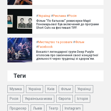
#
Українці
#
Реклама
#
Росія
Фільм "По батькові" режисерки Марії
Пономарьової був включений до програми
Short Cuts на фестивалі TIFF.
#
Мистецтво та розваги
#
Фільм
#
Facebook
Вокаліст легендарної групи Deep Purple
оголосив про закінчення своєї концертної
діяльності через труднощі зі здоров'ям.
Теги
Музика
Україна
Київ
Фільм
Українці
Росія
Українська мова
Європа
Історія
Продюсер
Львів
Театр
Instagram