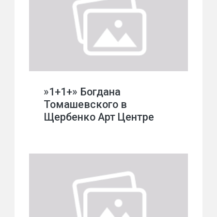
»1+1+» Богдана
Томашевского в
Щербенко Арт Центре