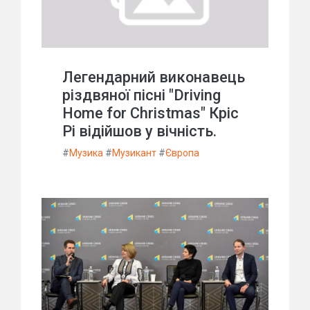
Легендарний виконавець
різдвяної пісні "Driving
Home for Christmas" Кріс
Рі відійшов у вічність.
#
Музика
#
Музикант
#
Європа