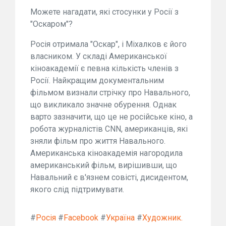
Можете нагадати, які стосунки у Росії з
"Оскаром"?
Росія отримала "Оскар", і Міхалков є його
власником. У складі Американської
кіноакадемії є певна кількість членів з
Росії. Найкращим документальним
фільмом визнали стрічку про Навального,
що викликало значне обурення. Однак
варто зазначити, що це не російське кіно, а
робота журналістів CNN, американців, які
зняли фільм про життя Навального.
Американська кіноакадемія нагородила
американський фільм, вирішивши, що
Навальний є в'язнем совісті, дисидентом,
якого слід підтримувати.
#
Росія
#
Facebook
#
Україна
#
Художник.