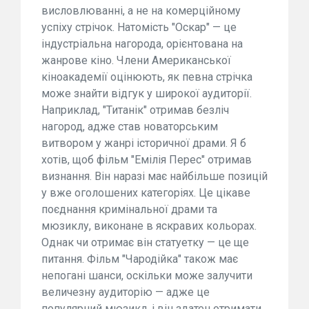
висловлюванні, а не на комерційному
успіху стрічок. Натомість "Оскар" — це
індустріальна нагорода, орієнтована на
жанрове кіно. Члени Американської
кіноакадемії оцінюють, як певна стрічка
може знайти відгук у широкої аудиторії.
Наприклад, "Титанік" отримав безліч
нагород, адже став новаторським
витвором у жанрі історичної драми. Я б
хотів, щоб фільм "Емілія Перес" отримав
визнання. Він наразі має найбільше позицій
у вже оголошених категоріях. Це цікаве
поєднання кримінальної драми та
мюзиклу, виконане в яскравих кольорах.
Однак чи отримає він статуетку — це ще
питання. Фільм "Чародійка" також має
непогані шанси, оскільки може залучити
величезну аудиторію — адже це
популярний мюзикл, і він здатен отримати