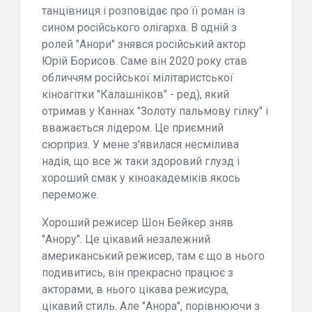
танцівниця і розповідає про її роман із
сином російського олігарха. В одній з
ролей "Анори" знявся російський актор
Юрій Борисов. Саме він 2020 року став
обличчям російської мілітаристської
кіноагітки "Калашніков" - ред), який
отримав у Каннах "Золоту пальмову гілку" і
вважається лідером. Це приємний
сюрприз. У мене з'явилася несмілива
надія, що все ж таки здоровий глузд і
хороший смак у кіноакадеміків якось
переможе.
Хороший режисер Шон Бейкер зняв
"Анору". Це цікавий незалежний
американський режисер, там є що в нього
подивитись, він прекрасно працює з
акторами, в нього цікава режисура,
цікавий стиль. Але "Анора", порівнюючи з