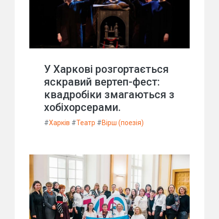
У Харкові розгортається
яскравий вертеп-фест:
квадробіки змагаються з
хобіхорсерами.
#
Харків
#
Театр
#
Вірш (поезія)