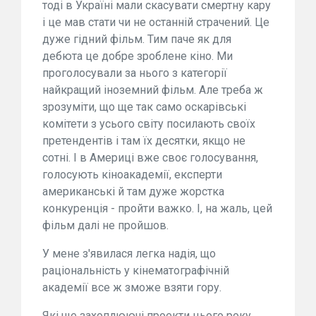
тоді в Україні мали скасувати смертну кару
і це мав стати чи не останній страчений. Це
дуже гідний фільм. Тим паче як для
дебюта це добре зроблене кіно. Ми
проголосували за нього з категорії
найкращий іноземний фільм. Але треба ж
зрозуміти, що ще так само оскарівські
комітети з усього світу посилають своїх
претендентів і там їх десятки, якщо не
сотні. І в Америці вже своє голосування,
голосують кіноакадемії, експерти
американські й там дуже жорстка
конкуренція - пройти важко. І, на жаль, цей
фільм далі не пройшов.
У мене з'явилася легка надія, що
раціональність у кінематографічній
академії все ж зможе взяти гору.
Які ще захоплюючі проекти цього року