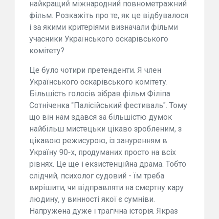
найкращий міжнародний повнометражний
фільм. Розкажіть про те, як це відбувалося
і за якими критеріями визначали фільми
учасники Українського оскарівського
комітету?
Це було чотири претенденти. Я член
Українського оскарівського комітету.
Більшість голосів зібрав фільм Філіпа
Сотніченка "Палісійський фестиваль". Тому
що він нам здався за більшістю думок
найбільш мистецьки цікаво зробленим, з
цікавою режисурою, із зануренням в
Україну 90-х, продуманих просто на всіх
рівнях. Це ще і екзистенційна драма. Тобто
слідчий, психолог судовий - їм треба
вирішити, чи відправляти на смертну кару
людину, у винності якої є сумніви.
Напружена дуже і трагічна історія. Якраз