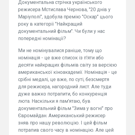
Документальна стрічка українського
режисера Мстислава Чернова, "20 днів у
Маріуполі", здобула премію "Оскар" цього
року в категорії "Найкращий
документальний фільм". Чи були у нас
попередні номінації?
Ми не номінувалися раніше, тому що
номінація - це вже список із п'яти або
десяти найкращих фільмів світу за версією
американської кіноакадемії. Номінація - це
срібні медалі, це вже, по суті, безсмертя
для режисера, нагородний лист. Але туди
дуже важко потрапити, бо конкуренція
люта. Наскільки я пам'ятаю, був
документальний фільм "Зима у вогні" про
Євромайдан. Американський режисер
зняв про нашу революцію. І цей фільм
потрапив свого часу в номінацію. Але цей