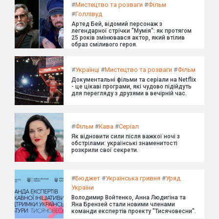
#
Мистецтво та розваги
#
Фільм
#
Голлівуд
Артед Бей, відомий персонаж з
легендарної стрічки "Мумія": як протягом
25 років змінювався актор, який втілив
образ сміливого героя.
#
Українці
#
Мистецтво та розваги
#
Фільм
Документальні фільми та серіали на Netflix
- це цікаві програми, які чудово підійдуть
для перегляду з друзями в вечірній час.
#
Фільм
#
Кава
#
Серіал
Як відновити сили після важкої ночі з
обстрілами: українські знаменитості
розкрили свої секрети.
#
Бюджет
#
Українська гривня
#
Уряд
України
Володимир Войтенко, Анна Людигіна та
Яна Брензей стали новими членами
команди експертів проекту "Тисячовесни".