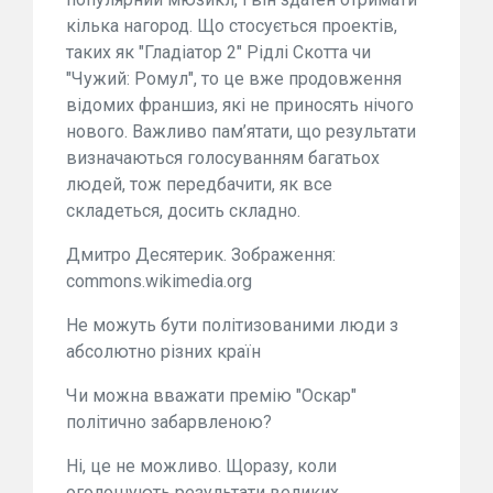
кілька нагород. Що стосується проектів,
таких як "Гладіатор 2" Рідлі Скотта чи
"Чужий: Ромул", то це вже продовження
відомих франшиз, які не приносять нічого
нового. Важливо пам’ятати, що результати
визначаються голосуванням багатьох
людей, тож передбачити, як все
складеться, досить складно.
Дмитро Десятерик. Зображення:
commons.wikimedia.org
Не можуть бути політизованими люди з
абсолютно різних країн
Чи можна вважати премію "Оскар"
політично забарвленою?
Ні, це не можливо. Щоразу, коли
оголошують результати великих