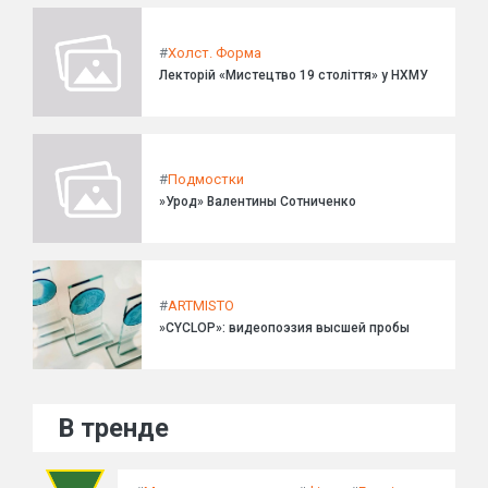
#
Холст. Форма
Лекторій «Мистецтво 19 століття» у НХМУ
#
Подмостки
»Урод» Валентины Сотниченко
#
ARTMISTO
»CYCLOP»: видеопоэзия высшей пробы
В тренде