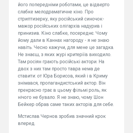
його попередніми роботами, це відверто
слабке мелодраматичне кіно. Про
стриптизерку, яку російський синочок-
мажор російських олігархів надурив і
принизив. Кіно слабке, посереднє. Чому
йому дали в Каннах нагороду - я не знаю
навіть. Чесно кажучи, для мене це загадка.
Не знаєш, з яких журі критеріїв виходило.
Там росіян грають російські актори. На
двох з них там просто тавра нема де
ставити: от Юра Борисов, який і в Криму
знімався, пропагандистський актор. Він
прекрасно грає в цьому фільмі роль, як
нічого не бувало. Я не знаю, чому Шон
Бейкер обрав саме таких акторів для себе.
Мстислав Чернов зробив значний крок
вперед.