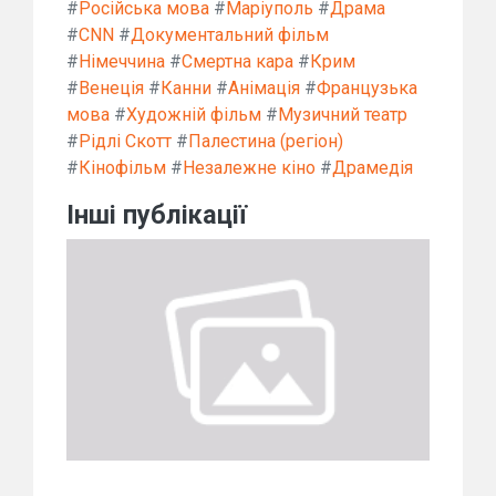
#
Російська мова
#
Маріуполь
#
Драма
#
CNN
#
Документальний фільм
#
Німеччина
#
Смертна кара
#
Крим
#
Венеція
#
Канни
#
Анімація
#
Французька
мова
#
Художній фільм
#
Музичний театр
#
Рідлі Скотт
#
Палестина (регіон)
#
Кінофільм
#
Незалежне кіно
#
Драмедія
Інші публікації