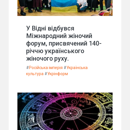
У Відні відбувся
Міжнародний жіночий
форум, присвячений 140-
річчю українського
жіночого руху.
#
Російська імперія
#
Українська
культура
#
Укрінформ