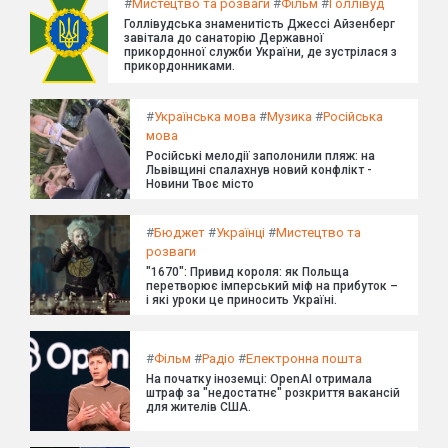
#
Мистецтво та розваги
#
Фільм
#
Голлівуд
Голлівудська знаменитість Джессі Айзенберг
завітала до санаторію Державної
прикордонної служби України, де зустрілася з
прикордонниками.
#
Українська мова
#
Музика
#
Російська
мова
Російські мелодії заполонили пляж: на
Львівщині спалахнув новий конфлікт -
Новини Твоє місто
#
Бюджет
#
Українці
#
Мистецтво та
розваги
"1670": Привид короля: як Польща
перетворює імперський міф на прибуток –
і які уроки це приносить Україні.
#
Фільм
#
Радіо
#
Електронна пошта
На початку іноземці: OpenAI отримала
штраф за "недостатнє" розкриття вакансій
для жителів США.