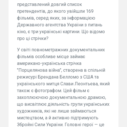
представлений довгий список
претендентів, до якого увійшли 169
фільмів, серед яких, за інформацією
Державного агентства України з питань
кіно, є три українські картини. Що відомо
про ці стрічки?
У світі повнометражних документальних
фільмів особливе місце займає
американо-українська стрічка
"Порцелянова війна", створена в спільній
режисурі Брендана Белломо з США та
українського митця Слави Леонтьева, який
також є фотографом. Цей фільм є
захоплюючою документальною драмою,
що висвітлює діяльність групи українських
художників, які не лише займаються
мистецтвом, а й активно підтримують
Збройні Сили України. Головні герої — це