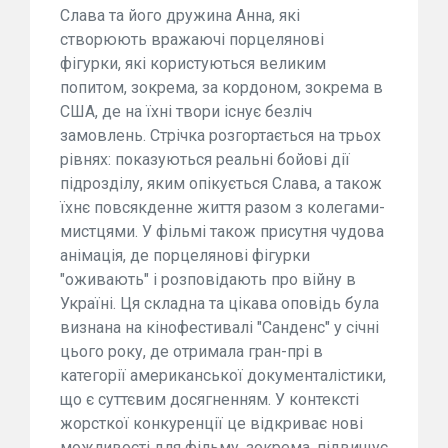
Слава та його дружина Анна, які
створюють вражаючі порцелянові
фігурки, які користуються великим
попитом, зокрема, за кордоном, зокрема в
США, де на їхні твори існує безліч
замовлень. Стрічка розгортається на трьох
рівнях: показуються реальні бойові дії
підрозділу, яким опікується Слава, а також
їхнє повсякденне життя разом з колегами-
мистцями. У фільмі також присутня чудова
анімація, де порцелянові фігурки
"оживають" і розповідають про війну в
Україні. Ця складна та цікава оповідь була
визнана на кінофестивалі "Санденс" у січні
цього року, де отримала гран-прі в
категорії американської документалістики,
що є суттєвим досягненням. У контексті
жорсткої конкуренції це відкриває нові
можливості для фільму, зокрема, підвищує