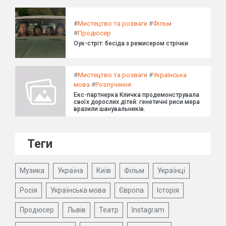
#
Мистецтво та розваги
#
Фільм
#
Продюсер
Оук-стріт: бесіда з режисером стрічки
#
Мистецтво та розваги
#
Українська
мова
#
Розлучення
Екс-партнерка Кличка продемонструвала
своїх дорослих дітей: генетичні риси мера
вразили шанувальників.
Теги
Музика
Україна
Київ
Фільм
Українці
Росія
Українська мова
Європа
Історія
Продюсер
Львів
Театр
Instagram