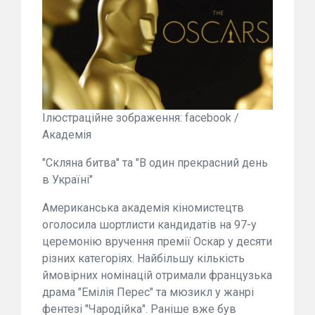
Ілюстраційне зображення: facebook /
Академія
"Скляна битва" та "В один прекрасний день
в Україні"
Американська академія кіномистецтв
оголосила шортлисти кандидатів на 97-у
церемонію вручення премії Оскар у десяти
різних категоріях. Найбільшу кількість
ймовірних номінацій отримали французька
драма "Емілія Перес" та мюзикл у жанрі
фентезі "Чародійка". Раніше вже був