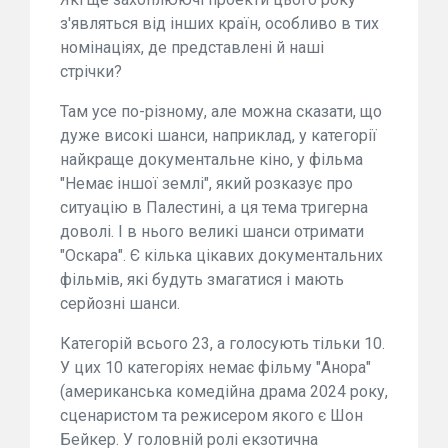
з'являться від інших країн, особливо в тих
номінаціях, де представлені й наші
стрічки?
Там усе по-різному, але можна сказати, що
дуже високі шанси, наприклад, у категорії
найкраще документальне кіно, у фільма
"Немає іншої землі", який розказує про
ситуацію в Палестині, а ця тема тригерна
доволі. І в нього великі шанси отримати
"Оскара". Є кілька цікавих документальних
фільмів, які будуть змагатися і мають
серйозні шанси.
Категорій всього 23, а голосують тільки 10.
У цих 10 категоріях немає фільму "Анора"
(американська комедійна драма 2024 року,
сценаристом та режисером якого є Шон
Бейкер. У головній ролі екзотична