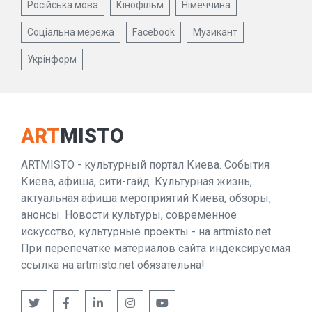
Російська мова
Кінофільм
Німеччина
Соціальна мережа
Facebook
Музикант
Укрінформ
ART
MISTO
ARTMISTO - культурный портал Киева. События
Киева, афиша, сити-гайд. Культурная жизнь,
актуальная афиша мероприятий Киева, обзоры,
анонсы. Новости культуры, современное
искусство, культурные проекты - на artmisto.net.
При перепечатке материалов сайта индексируемая
ссылка на artmisto.net обязательна!