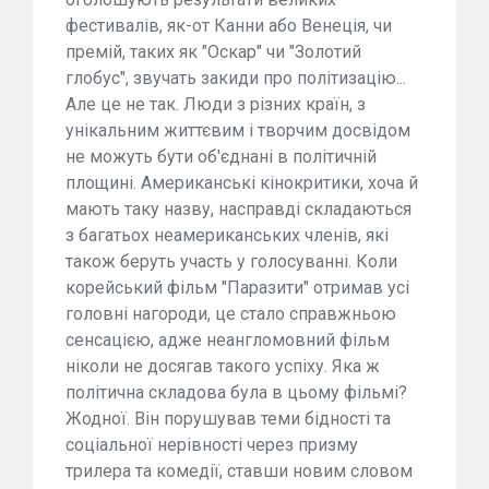
фестивалів, як-от Канни або Венеція, чи
премій, таких як "Оскар" чи "Золотий
глобус", звучать закиди про політизацію...
Але це не так. Люди з різних країн, з
унікальним життєвим і творчим досвідом
не можуть бути об'єднані в політичній
площині. Американські кінокритики, хоча й
мають таку назву, насправді складаються
з багатьох неамериканських членів, які
також беруть участь у голосуванні. Коли
корейський фільм "Паразити" отримав усі
головні нагороди, це стало справжньою
сенсацією, адже неангломовний фільм
ніколи не досягав такого успіху. Яка ж
політична складова була в цьому фільмі?
Жодної. Він порушував теми бідності та
соціальної нерівності через призму
трилера та комедії, ставши новим словом