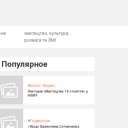
вне
мистецтво, культура,
розваги та ЗМІ
Популярное
#
Холст. Форма
Лекторій «Мистецтво 19 століття» у
НХМУ
#
Подмостки
»Урод» Валентины Сотниченко