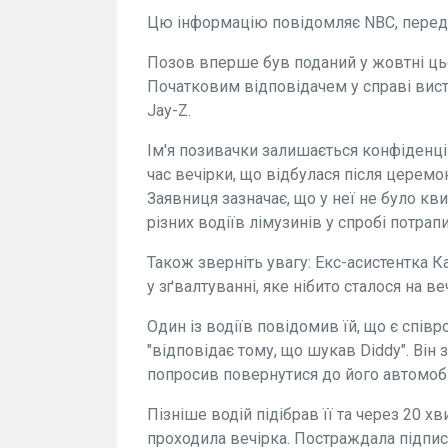
Цю інформацію повідомляє NBC, переда
Позов вперше був поданий у жовтні ць
Початковим відповідачем у справі висту
Jay-Z.
Ім'я позивачки залишається конфіденцій
час вечірки, що відбулася після церемо
Заявниця зазначає, що у неї не було кви
різних водіїв лімузинів у спробі потрап
Також зверніть увагу: Екс-асистентка 
у зґвалтуванні, яке нібито сталося на веч
Один із водіїв повідомив їй, що є спів
"відповідає тому, що шукав Diddy". Він 
попросив повернутися до його автомобіл
Пізніше водій підібрав її та через 20 х
проходила вечірка. Постраждала підпи