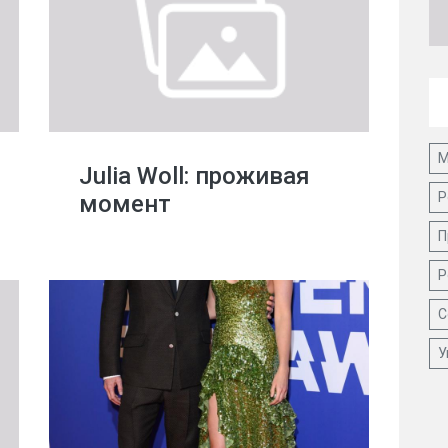
М
Julia Woll: проживая
Р
момент
П
Р
С
У