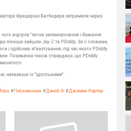
 автора Фредеріка Бегбедера затримали через
я чого відчула "легке запаморочення і бажання
и пізніше зайшли Jay-Z та P.Diddy. За її словами,
оги і здійснив зґвалтування, під час якого P.Diddy
гали. Позивачка також стверджує, що P.Diddy
аменитості.
, назвавши їх "ідіотськими".
Йорк
#
Письменник
#
Джей-Зі
#
Джиммі Картер