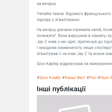
на вечірку.
Читайте також: Відомого французького
підозру у зґвалтуванні.
На вечірці дівчина отримала напій, післ
полежати". Вона вирушила в кімнату, куд
Jay-Z зняв з неї одяг, притиснув до підл
і невідома знаменитість лише спостері
зґвалтував її на очах Jay-Z та жінки-зн
Шон Картер відреагував на звинувачення
#
Шон Комбс
#
Каньє Вест
#
Реп
#
Нью-
Інші публікації