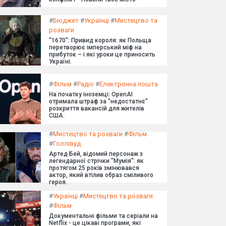
#
Бюджет
#
Українці
#
Мистецтво та
розваги
"1670": Привид короля: як Польща
перетворює імперський міф на
прибуток – і які уроки це приносить
Україні.
#
Фільм
#
Радіо
#
Електронна пошта
На початку іноземці: OpenAI
отримала штраф за "недостатнє"
розкриття вакансій для жителів
США.
#
Мистецтво та розваги
#
Фільм
#
Голлівуд
Артед Бей, відомий персонаж з
легендарної стрічки "Мумія": як
протягом 25 років змінювався
актор, який втілив образ сміливого
героя.
#
Українці
#
Мистецтво та розваги
#
Фільм
Документальні фільми та серіали на
Netflix - це цікаві програми, які