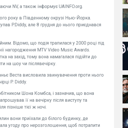
ючи NV, а також інформує UAINFO.org.
ого року в Південному окрузі Нью-Йорка.
пав P.Diddy, але 8 грудня до нього приєднався
ним. Відомо, що подія трапилася у 2000 році під
нії нагородження MTV Video Music Awards.
тка на захід, тому вона намагалася підійти до
ити на шоу чи післявечірку.
Каньє Веста висловила звинувачення проти нього
ірці P. Diddy.
робітником Шона Комбса, і зазначив, що вона
запрошував її на вечірку після виступу та
я пізніше тієї ж ночі.
вилин вони приїхали до білого будинку, де
сала угоду про нерозголошення, щоб потрапити