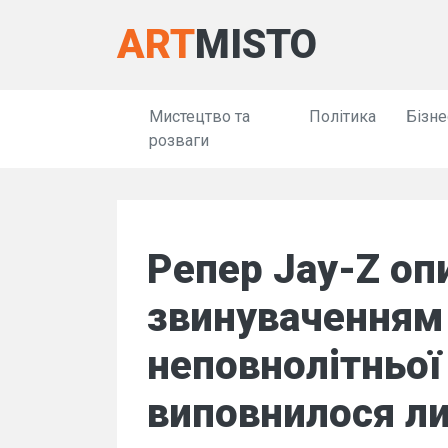
ART
MISTO
Мистецтво та
Політика
Бізне
розваги
Репер Jay-Z оп
звинуваченням 
неповнолітньої 
виповнилося ли