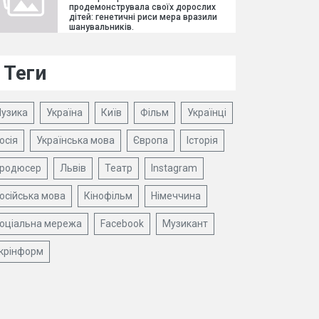
продемонструвала своїх дорослих
дітей: генетичні риси мера вразили
шанувальників.
Теги
узика
Україна
Київ
Фільм
Українці
осія
Українська мова
Європа
Історія
родюсер
Львів
Театр
Instagram
осійська мова
Кінофільм
Німеччина
оціальна мережа
Facebook
Музикант
крінформ