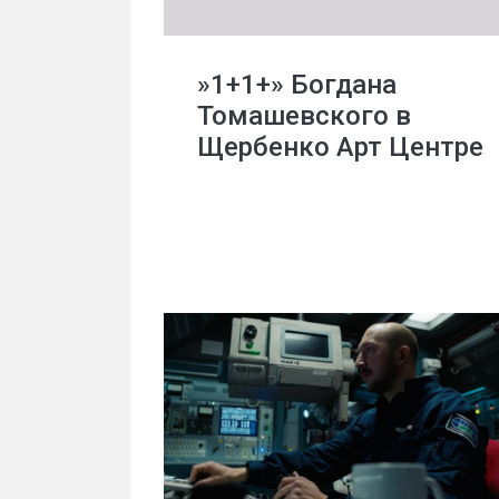
»1+1+» Богдана
Томашевского в
Щербенко Арт Центре