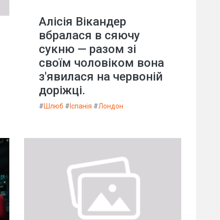
Алісія Вікандер
вбралася в сяючу
сукню — разом зі
своїм чоловіком вона
з'явилася на червоній
доріжці.
#
Шлюб
#
Іспанія
#
Лондон