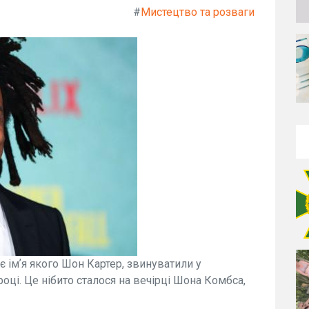
#
Мистецтво та розваги
 імʼя якого Шон Картер, звинуватили у
році. Це нібито сталося на вечірці Шона Комбса,