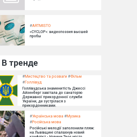
#
ARTMISTO
»CYCLOP»: видеопоэзия высшей
пробы
В тренде
#
Мистецтво та розваги
#
Фільм
#
Голлівуд
Голлівудська знаменитість Джессі
Айзенберг завітала до санаторію
Державної прикордонної служби
України, де зустрілася з
прикордонниками.
#
Українська мова
#
Музика
#
Російська мова
Російські мелодії заполонили пляж:
на Львівщині спалахнув новий
конфлікт - Новини Твоє місто