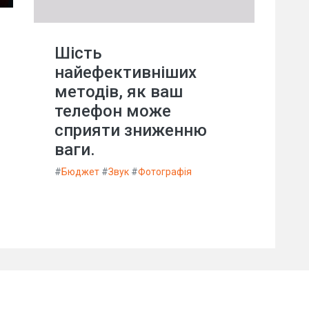
Шість
найефективніших
методів, як ваш
телефон може
сприяти зниженню
ваги.
#
Бюджет
#
Звук
#
Фотографія