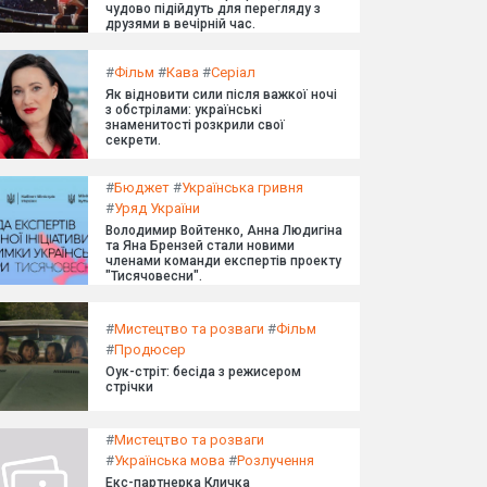
чудово підійдуть для перегляду з
друзями в вечірній час.
#
Фільм
#
Кава
#
Серіал
Як відновити сили після важкої ночі
з обстрілами: українські
знаменитості розкрили свої
секрети.
#
Бюджет
#
Українська гривня
#
Уряд України
Володимир Войтенко, Анна Людигіна
та Яна Брензей стали новими
членами команди експертів проекту
"Тисячовесни".
#
Мистецтво та розваги
#
Фільм
#
Продюсер
Оук-стріт: бесіда з режисером
стрічки
#
Мистецтво та розваги
#
Українська мова
#
Розлучення
Екс-партнерка Кличка