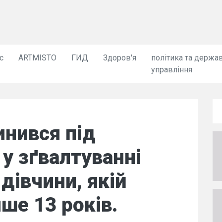
с
ARTMISTO
ГИД
Здоров'я
політика та держа
управління
инився під
у зґвалтуванні
дівчини, якій
ше 13 років.