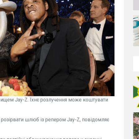
вищем Jay-Z. Їхнє розлучення може коштувати
 розірвати шлюб із репером Jay-Z, повідомляє