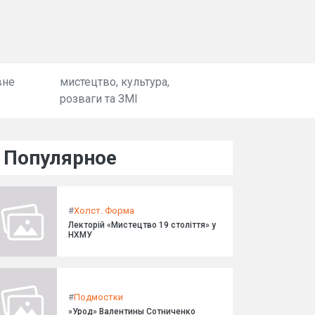
вне
мистецтво, культура,
розваги та ЗМІ
Популярное
#
Холст. Форма
Лекторій «Мистецтво 19 століття» у
НХМУ
#
Подмостки
»Урод» Валентины Сотниченко