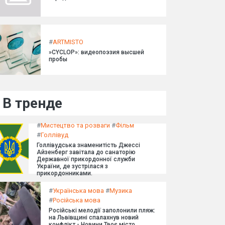
#
ARTMISTO
»CYCLOP»: видеопоэзия высшей
пробы
В тренде
#
Мистецтво та розваги
#
Фільм
#
Голлівуд
Голлівудська знаменитість Джессі
Айзенберг завітала до санаторію
Державної прикордонної служби
України, де зустрілася з
прикордонниками.
#
Українська мова
#
Музика
#
Російська мова
Російські мелодії заполонили пляж:
на Львівщині спалахнув новий
конфлікт - Новини Твоє місто