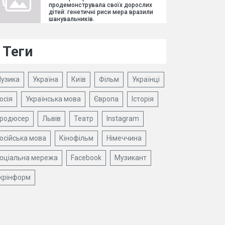
продемонструвала своїх дорослих
дітей: генетичні риси мера вразили
шанувальників.
Теги
узика
Україна
Київ
Фільм
Українці
осія
Українська мова
Європа
Історія
родюсер
Львів
Театр
Instagram
осійська мова
Кінофільм
Німеччина
оціальна мережа
Facebook
Музикант
крінформ