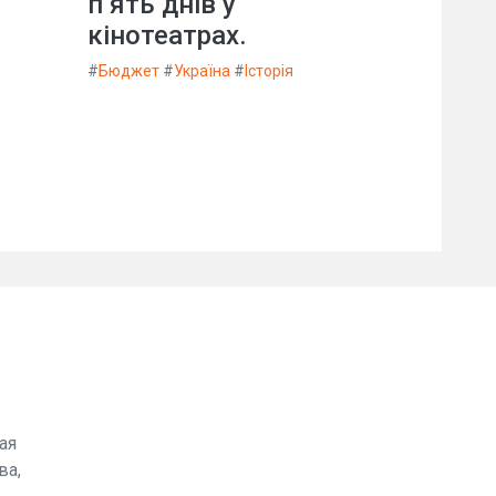
п’ять днів у
кінотеатрах.
#
Бюджет
#
Україна
#
Історія
ая
ва,