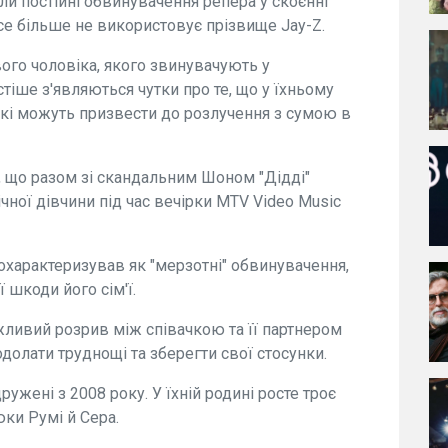
и постійні обвинувачення репера у скоєнні
нсе більше не використовує прізвище Jay-Z.
вого чоловіка, якого звинувачують у
стіше з'являються чутки про те, що у їхньому
кі можуть призвести до розлучення з сумою в
, що разом зі скандальним Шоном "Дідді"
ної дівчини під час вечірки MTV Video Music
 охарактеризував як "мерзотні" обвинувачення,
 шкоди його сім'ї.
жливий розрив між співачкою та її партнером
одолати труднощі та зберегти свої стосунки.
ружені з 2008 року. У їхній родині росте троє
юки Румі й Сера.