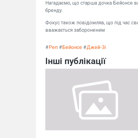
Нагадаємо, що старша дочка Бейонсе ви
бренду.
Фокус також повідомляв, що під час св
вважається забороненим.
#
Реп
#
Бейонсе
#
Джей-Зі
Інші публікації