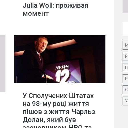
Julia Woll: проживая
момент
М
Р
П
Р
С
У Сполучених Штатах
У
на 98-му році життя
пішов з життя Чарльз
Долан, який був
засновником HBO та