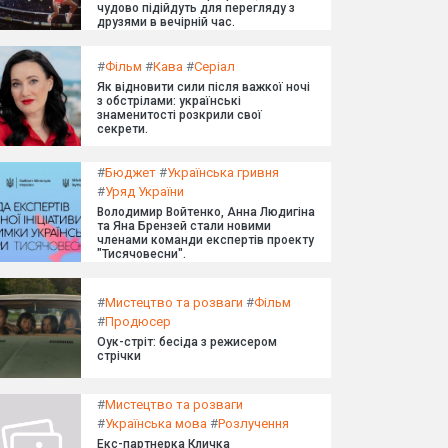
чудово підійдуть для перегляду з
друзями в вечірній час.
#
Фільм
#
Кава
#
Серіал
Як відновити сили після важкої ночі
з обстрілами: українські
знаменитості розкрили свої
секрети.
#
Бюджет
#
Українська гривня
#
Уряд України
Володимир Войтенко, Анна Людигіна
та Яна Брензей стали новими
членами команди експертів проекту
"Тисячовесни".
#
Мистецтво та розваги
#
Фільм
#
Продюсер
Оук-стріт: бесіда з режисером
стрічки
#
Мистецтво та розваги
#
Українська мова
#
Розлучення
Екс-партнерка Кличка