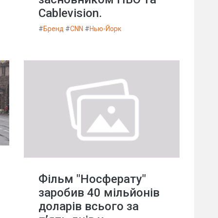
Cablevision.
#
Бренд
#
CNN
#
Нью-Йорк
Фільм "Носферату"
заробив 40 мільйонів
доларів всього за