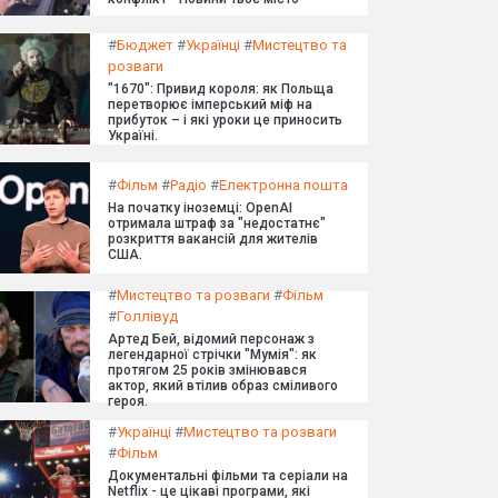
#
Бюджет
#
Українці
#
Мистецтво та
розваги
"1670": Привид короля: як Польща
перетворює імперський міф на
прибуток – і які уроки це приносить
Україні.
#
Фільм
#
Радіо
#
Електронна пошта
На початку іноземці: OpenAI
отримала штраф за "недостатнє"
розкриття вакансій для жителів
США.
#
Мистецтво та розваги
#
Фільм
#
Голлівуд
Артед Бей, відомий персонаж з
легендарної стрічки "Мумія": як
протягом 25 років змінювався
актор, який втілив образ сміливого
героя.
#
Українці
#
Мистецтво та розваги
#
Фільм
Документальні фільми та серіали на
Netflix - це цікаві програми, які