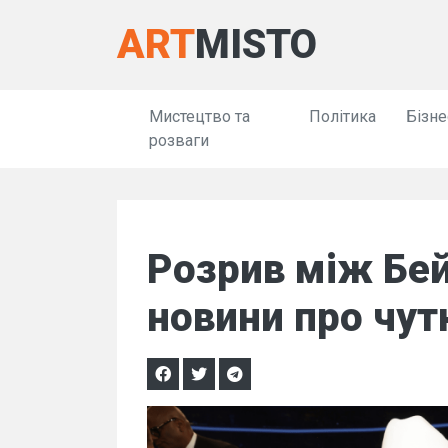
ART
MISTO
Мистецтво та
Політика
Бізне
розваги
Розрив між Бейо
новини про чут