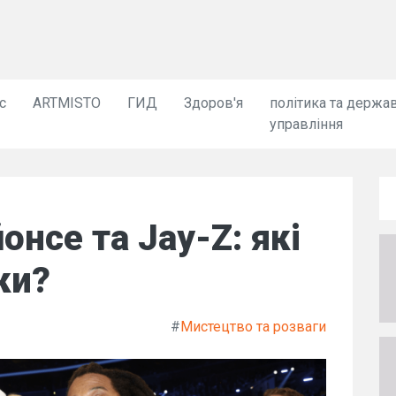
с
ARTMISTO
ГИД
Здоров'я
політика та держа
управління
нсе та Jay-Z: які
ки?
#
Мистецтво та розваги