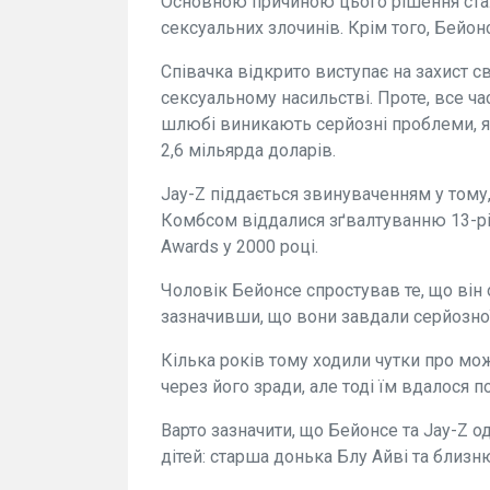
Основною причиною цього рішення стал
сексуальних злочинів. Крім того, Бейо
Співачка відкрито виступає на захист с
сексуальному насильстві. Проте, все ча
шлюбі виникають серйозні проблеми, я
2,6 мільярда доларів.
Jay-Z піддається звинуваченням у тому
Комбсом віддалися зґвалтуванню 13-річ
Awards у 2000 році.
Чоловік Бейонсе спростував те, що він
зазначивши, що вони завдали серйозної
Кілька років тому ходили чутки про мо
через його зради, але тоді їм вдалося п
Варто зазначити, що Бейонсе та Jay-Z од
дітей: старша донька Блу Айві та близн