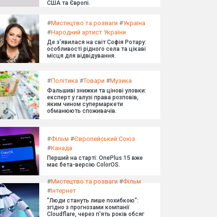
США та Європі.
#
Мистецтво та розваги
#
Україна
#
Народний артист України
Де з'явилася на світ Софія Ротару:
особливості рідного села та цікаві
місця для відвідування.
#
Політика
#
Товари
#
Музика
Фальшиві знижки та цінові уловки:
експерт у галузі права розповів,
яким чином супермаркети
обманюють споживачів.
#
Фільм
#
Європейський Союз
#
Канада
Перший на старті: OnePlus 15 вже
має бета-версію ColorOS.
#
Мистецтво та розваги
#
Фільм
#
Інтернет
"Люди стануть лише похибкою":
згідно з прогнозами компанії
Cloudflare, через п'ять років обсяг