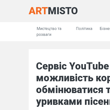
ART
MISTO
Мистецтво та
Політика
Бізне
розваги
Сервіс YouTube
можливість ко
обмінюватися 
уривками пісен