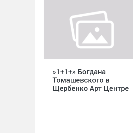
»1+1+» Богдана
Томашевского в
Щербенко Арт Центре