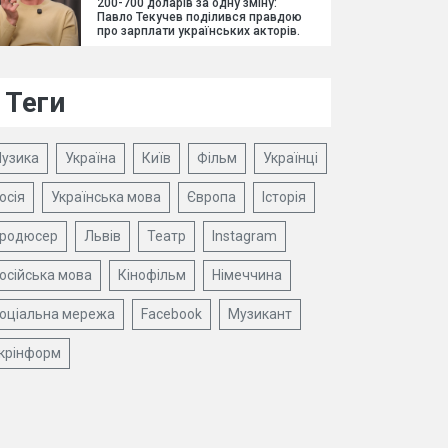
200-700 доларів за одну зміну:
Павло Текучев поділився правдою
про зарплати українських акторів.
Теги
узика
Україна
Київ
Фільм
Українці
осія
Українська мова
Європа
Історія
родюсер
Львів
Театр
Instagram
осійська мова
Кінофільм
Німеччина
оціальна мережа
Facebook
Музикант
крінформ