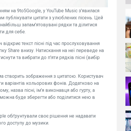
нням на 9to5Google, у YouTube Music з'явилася
ам публікувати цитати з улюблених пісень. Цей
найбільш запам'ятовувані рядки та ділитися
ти для себе.
 відкриє текст пісні під час прослуховування
нопку Share внизу. Натискання на неї переведе на
иснути та вибрати до п'яти рядків пісні (вибір
ама створить зображення з цитатою. Користувач
и варіантів кольорових фонів. Додатково на
у, назва пісні, ім'я виконавця або гурту, а
 можна буде зберегти або поділитися нею в
pple обґрунтували своє рішення не надавати
го доступу до музики.