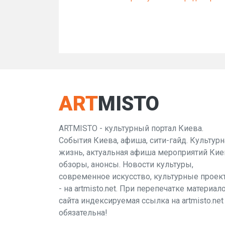
ART
MISTO
ARTMISTO - культурный портал Киева.
События Киева, афиша, сити-гайд. Культурн
жизнь, актуальная афиша мероприятий Кие
обзоры, анонсы. Новости культуры,
современное искусство, культурные проек
- на artmisto.net. При перепечатке материал
сайта индексируемая ссылка на artmisto.net
обязательна!