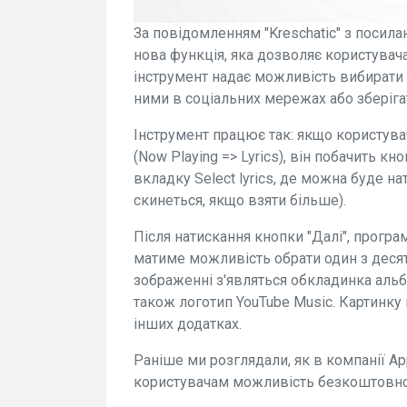
За повідомленням "Kreschatic" з посила
нова функція, яка дозволяє користувач
інструмент надає можливість вибирати 
ними в соціальних мережах або зберіга
Інструмент працює так: якщо користувач
(Now Playing => Lyrics), він побачить к
вкладку Select lyrics, де можна буде нат
скинеться, якщо взяти більше).
Після натискання кнопки "Далі", прогр
матиме можливість обрати один з десят
зображенні з'являться обкладинка альбом
також логотип YouTube Music. Картинку
інших додатках.
Раніше ми розглядали, як в компанії A
користувачам можливість безкоштовно