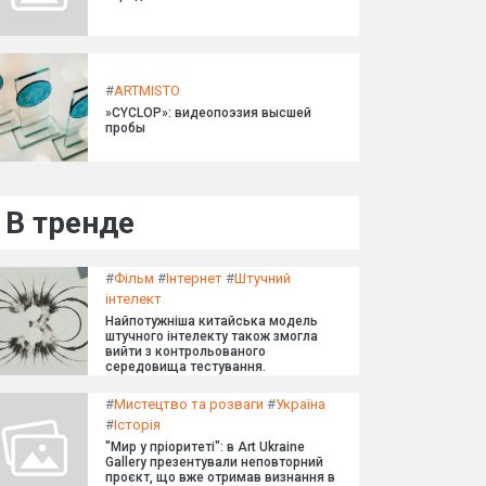
#
ARTMISTO
»CYCLOP»: видеопоэзия высшей
пробы
В тренде
#
Фільм
#
Інтернет
#
Штучний
інтелект
Найпотужніша китайська модель
штучного інтелекту також змогла
вийти з контрольованого
середовища тестування.
#
Мистецтво та розваги
#
Україна
#
Історія
"Мир у пріоритеті": в Art Ukraine
Gallery презентували неповторний
проєкт, що вже отримав визнання в