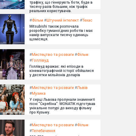
трафіку, що генерують боти, буде в
тисячу разів більшим, ніж трафік
реальних користувачів.
#
Фільм
#
Штучний інтелект
#
Техас
Mitsubishi також розпочала
розробку гуманоїдних роботів і має
намір випускати тисячу одиниць
щомісяця.
#
Мистецтво та розваги
#
Фільм
#
Голлівуд
Голлівуд вражає: які епізоди в
кінематографічній історії обійшлися
у десятки мільйонів доларів
#
Мистецтво та розваги
#
Львів
#
Музика
У серці Львова пролунали знамениті
пісні "Скрябіна": MONATIK підготував
унікальне попурі до виходу фільму
про Кузьму.
#
Мистецтво та розваги
#
Фільм
#
Телебачення