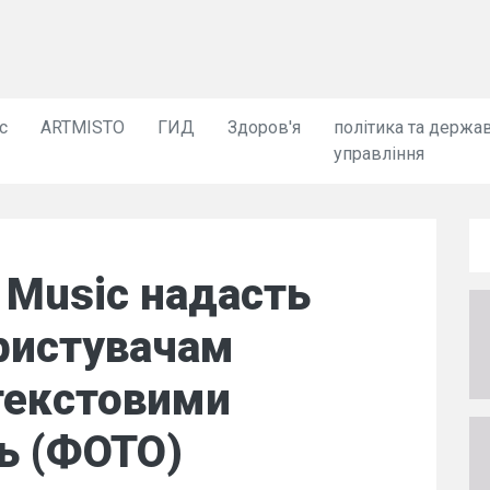
с
ARTMISTO
ГИД
Здоров'я
політика та держа
управління
 Music надасть
ристувачам
текстовими
ь (ФОТО)