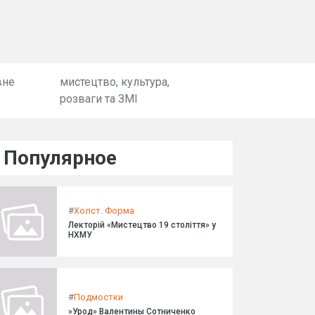
вне
мистецтво, культура,
розваги та ЗМІ
Популярное
#
Холст. Форма
Лекторій «Мистецтво 19 століття» у
НХМУ
#
Подмостки
»Урод» Валентины Сотниченко