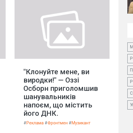
М
Р
"Клонуйте мене, ви
П
виродки!" — Оззі
Р
Осборн приголомшив
С
шанувальників
напоєм, що містить
У
його ДНК.
#
Реклама
#
Фронтмен
#
Музикант