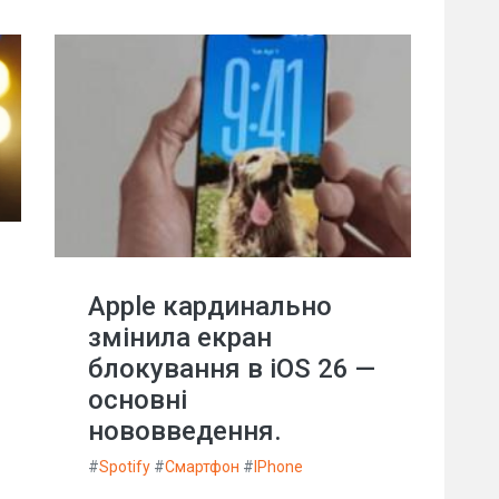
Apple кардинально
змінила екран
блокування в iOS 26 —
основні
нововведення.
#
Spotify
#
Смартфон
#
IPhone