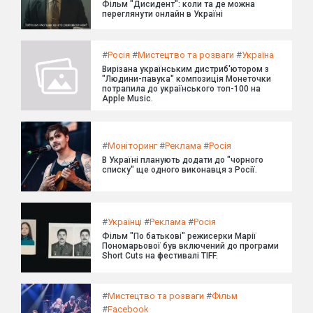
Фільм "Дисидент": коли та де можна
переглянути онлайн в Україні
#
Росія
#
Мистецтво та розваги
#
Україна
Вирізана українським дистриб'ютором з
"Людини-павука" композиція Монеточки
потрапила до українського топ-100 на
Apple Music.
#
Моніторинг
#
Реклама
#
Росія
В Україні планують додати до "чорного
списку" ще одного виконавця з Росії.
#
Українці
#
Реклама
#
Росія
Фільм "По батькові" режисерки Марії
Пономарьової був включений до програми
Short Cuts на фестивалі TIFF.
#
Мистецтво та розваги
#
Фільм
#
Facebook