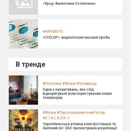
»Урод» Валентины Сотниченко
#
ARTMISTO
»CYCLOP»: видеопоэзия высшей пробы
В тренде
#
Політика
#
Фільм
#
Телевізор
Одна з налаштувань, яке слід
відкоригувати всім користувачам нових
телевізорів.
#
Фільм
#
Персональний комп'ютер
#
S.T.A.L.K.E.R. 2
Чорнобильська атомна електростанція та
Залізний ліс: GSC презентувала візуалізації