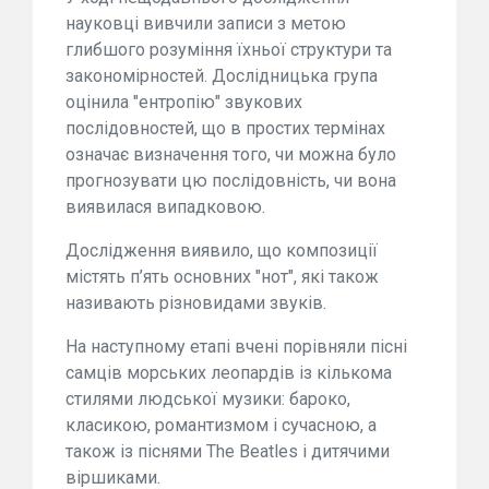
науковці вивчили записи з метою
глибшого розуміння їхньої структури та
закономірностей. Дослідницька група
оцінила "ентропію" звукових
послідовностей, що в простих термінах
означає визначення того, чи можна було
прогнозувати цю послідовність, чи вона
виявилася випадковою.
Дослідження виявило, що композиції
містять п’ять основних "нот", які також
називають різновидами звуків.
На наступному етапі вчені порівняли пісні
самців морських леопардів із кількома
стилями людської музики: бароко,
класикою, романтизмом і сучасною, а
також із піснями The Beatles і дитячими
віршиками.