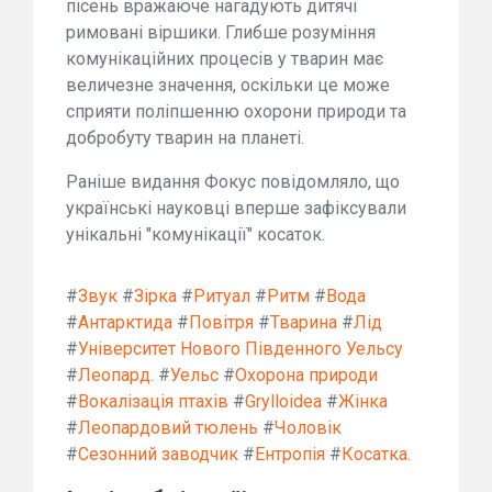
пісень вражаюче нагадують дитячі
римовані віршики. Глибше розуміння
комунікаційних процесів у тварин має
величезне значення, оскільки це може
сприяти поліпшенню охорони природи та
добробуту тварин на планеті.
Раніше видання Фокус повідомляло, що
українські науковці вперше зафіксували
унікальні "комунікації" косаток.
#
Звук
#
Зірка
#
Ритуал
#
Ритм
#
Вода
#
Антарктида
#
Повітря
#
Тварина
#
Лід
#
Університет Нового Південного Уельсу
#
Леопард.
#
Уельс
#
Охорона природи
#
Вокалізація птахів
#
Grylloidea
#
Жінка
#
Леопардовий тюлень
#
Чоловік
#
Сезонний заводчик
#
Ентропія
#
Косатка.