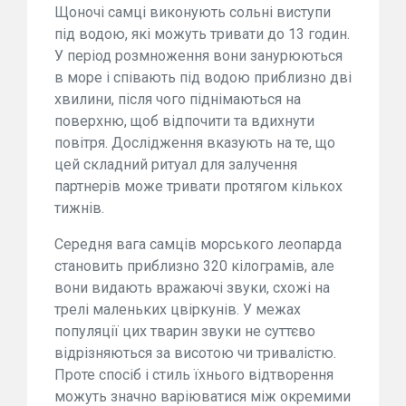
Щоночі самці виконують сольні виступи
під водою, які можуть тривати до 13 годин.
У період розмноження вони занурюються
в море і співають під водою приблизно дві
хвилини, після чого піднімаються на
поверхню, щоб відпочити та вдихнути
повітря. Дослідження вказують на те, що
цей складний ритуал для залучення
партнерів може тривати протягом кількох
тижнів.
Середня вага самців морського леопарда
становить приблизно 320 кілограмів, але
вони видають вражаючі звуки, схожі на
трелі маленьких цвіркунів. У межах
популяції цих тварин звуки не суттєво
відрізняються за висотою чи тривалістю.
Проте спосіб і стиль їхнього відтворення
можуть значно варіюватися між окремими