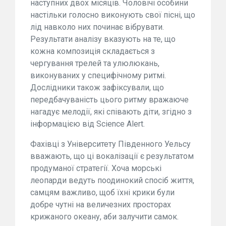
наступних двох місяців. Чоловічі особини
настільки голосно виконують свої пісні, що
лід навколо них починає вібрувати.
Результати аналізу вказують на те, що
кожна композиція складається з
чергування трелей та улюлюкань,
виконуваних у специфічному ритмі.
Дослідники також зафіксували, що
передбачуваність цього ритму вражаюче
нагадує мелодії, які співають діти, згідно з
інформацією від Science Alert.
Фахівці з Університету Південного Уельсу
вважають, що ці вокалізації є результатом
продуманої стратегії. Хоча морські
леопарди ведуть поодинокий спосіб життя,
самцям важливо, щоб їхні крики були
добре чутні на величезних просторах
крижаного океану, аби залучити самок.