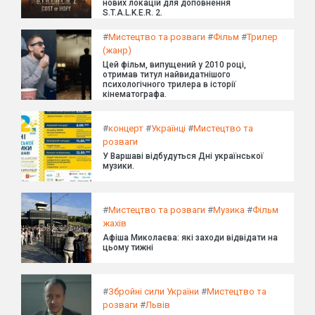
нових локацій для доповнення
S.T.A.L.K.E.R. 2.
#
Мистецтво та розваги
#
Фільм
#
Трилер
(жанр)
Цей фільм, випущений у 2010 році,
отримав титул найвидатнішого
психологічного трилера в історії
кінематографа.
#
концерт
#
Українці
#
Мистецтво та
розваги
У Варшаві відбудуться Дні української
музики.
#
Мистецтво та розваги
#
Музика
#
Фільм
жахів
Афіша Миколаєва: які заходи відвідати на
цьому тижні
#
Збройні сили України
#
Мистецтво та
розваги
#
Львів