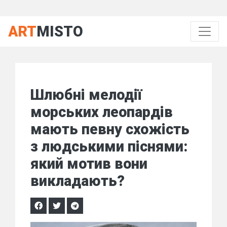
ART
MISTO
Шлюбні мелодії
морських леопардів
мають певну схожість
з людськими піснями:
який мотив вони
викладають?