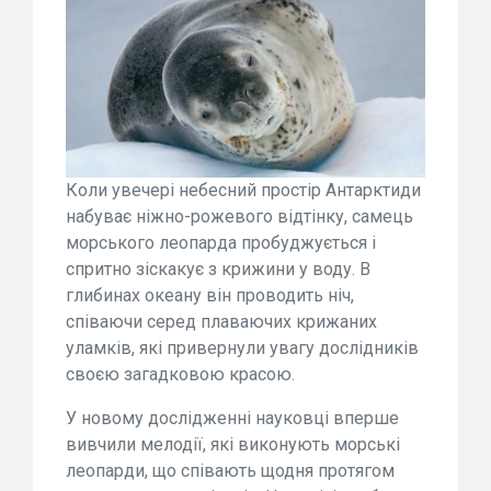
Коли увечері небесний простір Антарктиди
набуває ніжно-рожевого відтінку, самець
морського леопарда пробуджується і
спритно зіскакує з крижини у воду. В
глибинах океану він проводить ніч,
співаючи серед плаваючих крижаних
уламків, які привернули увагу дослідників
своєю загадковою красою.
У новому дослідженні науковці вперше
вивчили мелодії, які виконують морські
леопарди, що співають щодня протягом