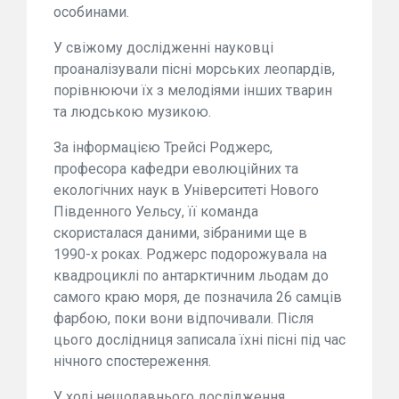
особинами.
У свіжому дослідженні науковці
проаналізували пісні морських леопардів,
порівнюючи їх з мелодіями інших тварин
та людською музикою.
За інформацією Трейсі Роджерс,
професора кафедри еволюційних та
екологічних наук в Університеті Нового
Південного Уельсу, її команда
скористалася даними, зібраними ще в
1990-х роках. Роджерс подорожувала на
квадроциклі по антарктичним льодам до
самого краю моря, де позначила 26 самців
фарбою, поки вони відпочивали. Після
цього дослідниця записала їхні пісні під час
нічного спостереження.
У ході нещодавнього дослідження