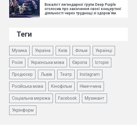
Вокаліст легендарної групи Deep Purple
оголосив про закінчення своєї концертної
діяльності через труднощі зі здоров'ям.
Теги
Музика
Україна
Київ
Фільм
Українці
Росія
Українська мова
Європа
Історія
Продюсер
Львів
Театр
Instagram
Російська мова
Кінофільм
Німеччина
Соціальна мережа
Facebook
Музикант
Укрінформ