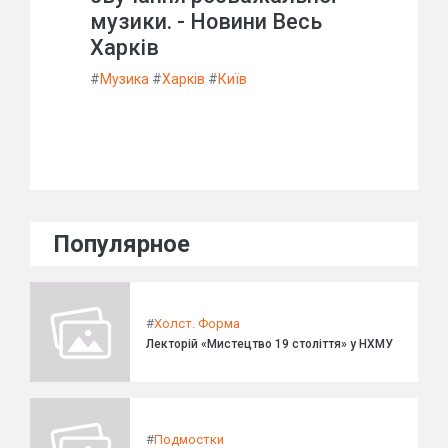
музики. - Новини Весь
Харків
#
Музика
#
Харків
#
Київ
Популярное
#
Холст. Форма
Лекторій «Мистецтво 19 століття» у НХМУ
#
Подмостки