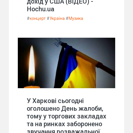
дохід у США (ВІДЕО) -
Hochu.ua
#
концерт
#
Україна
#
Музика
У Харкові сьогодні
оголошено День жалоби,
тому у торгових закладах
та на ринках заборонено
звучання розважальної