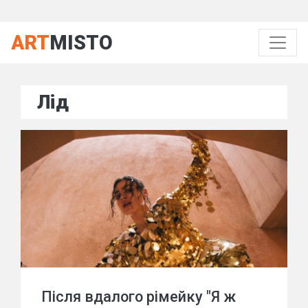
ART
MISTO
Лід
Після вдалого рімейку "Я ж