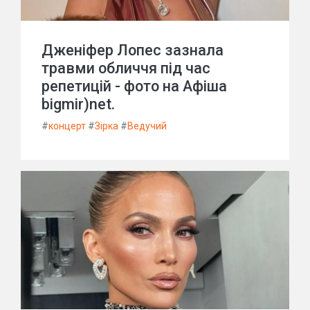
Дженіфер Лопес зазнала
травми обличчя під час
репетицій - фото на Афіша
bigmir)net.
#
концерт
#
Зірка
#
Ведучий