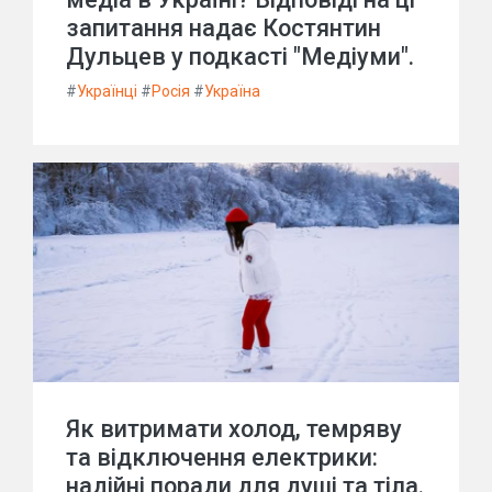
запитання надає Костянтин
Дульцев у подкасті "Медіуми".
#
Українці
#
Росія
#
Україна
Як витримати холод, темряву
та відключення електрики:
надійні поради для душі та тіла.