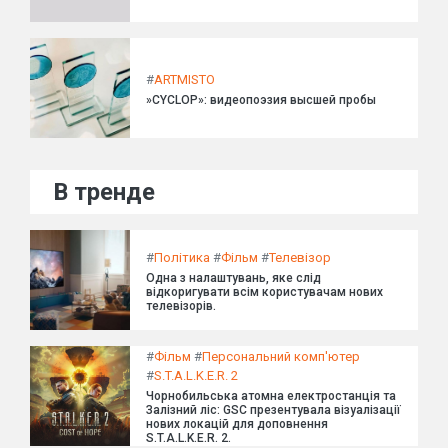
#
ARTMISTO
»CYCLOP»: видеопоэзия высшей пробы
В тренде
#
Політика
#
Фільм
#
Телевізор
Одна з налаштувань, яке слід
відкоригувати всім користувачам нових
телевізорів.
#
Фільм
#
Персональний комп'ютер
#
S.T.A.L.K.E.R. 2
Чорнобильська атомна електростанція та
Залізний ліс: GSC презентувала візуалізації
нових локацій для доповнення
S.T.A.L.K.E.R. 2.