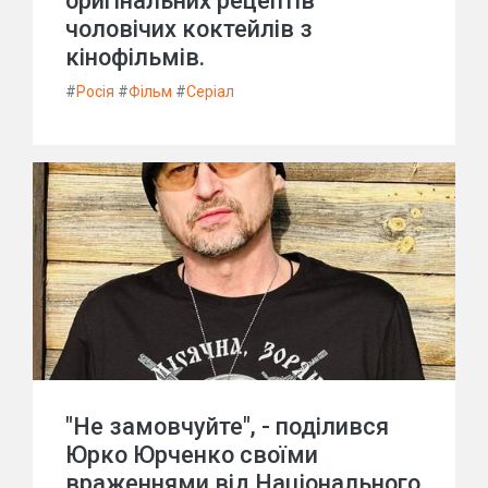
оригінальних рецептів
чоловічих коктейлів з
кінофільмів.
#
Росія
#
Фільм
#
Серіал
"Не замовчуйте", - поділився
Юрко Юрченко своїми
враженнями від Національного