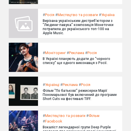
#
Росія
#
Мистецтво та розваги
#
Україна
Вирізана українським дистриб'ютором з
"Людини-павука" композиція Монеточки
потрапила до українського топ-100 на
Apple Music.
#
Моніторинг
#
Реклама
#
Росія
В Україні планують додати до "чорного
списку" ще одного виконавця з Росії.
#
Українці
#
Реклама
#
Росія
Фільм "По батькові" режисерки Марії
Пономарьової був включений до програми
Short Cuts на фестивалі TIFF.
#
Мистецтво та розваги
#
Фільм
#
Facebook
Вокаліст легендарної групи Deep Purple