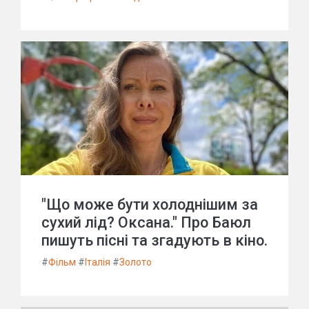
"Що може бути холоднішим за
сухий лід? Оксана." Про Баюл
пишуть пісні та згадують в кіно.
#
Фільм
#
Італія
#
Золото