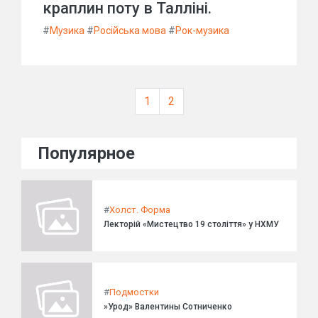
краплин поту в Талліні.
#
Музика
#
Російська мова
#
Рок-музика
1
2
Популярное
#
Холст. Форма
Лекторій «Мистецтво 19 століття» у НХМУ
#
Подмостки
»Урод» Валентины Сотниченко