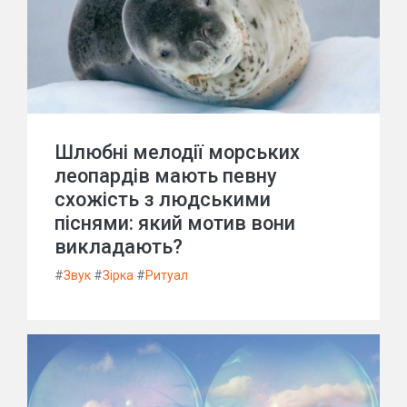
Шлюбні мелодії морських
леопардів мають певну
схожість з людськими
піснями: який мотив вони
викладають?
#
Звук
#
Зірка
#
Ритуал