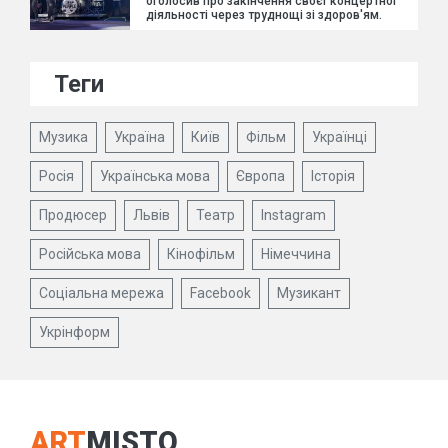
оголосив про закінчення своєї концертної
діяльності через труднощі зі здоров'ям.
Теги
Музика
Україна
Київ
Фільм
Українці
Росія
Українська мова
Європа
Історія
Продюсер
Львів
Театр
Instagram
Російська мова
Кінофільм
Німеччина
Соціальна мережа
Facebook
Музикант
Укрінформ
ART
MISTO