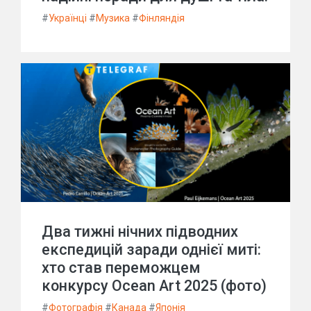
#
Українці
#
Музика
#
Фінляндія
Два тижні нічних підводних
експедицій заради однієї миті:
хто став переможцем
конкурсу Ocean Art 2025 (фото)
#
Фотографія
#
Канада
#
Японія