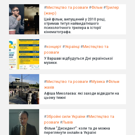
#
Мистецтво та розваги
#
Фільм
#
Трилер
(жанр)
Цей фільм, випущений у 2010 році,
отримав титул найвидатнішого
психологічного трилера в історії
кінематографа.
#
концерт
#
Українці
#
Мистецтво та
розваги
У Варшаві відбудуться Дні української
музики.
#
Мистецтво та розваги
#
Музика
#
Фільм
жахів
Афіша Миколаєва: які заходи відвідати на
цьому тижні
#
Збройні сили України
#
Мистецтво та
розваги
#
Львів
Фільм "Дисидент": коли та де можна
переглянути онлайн в Україні