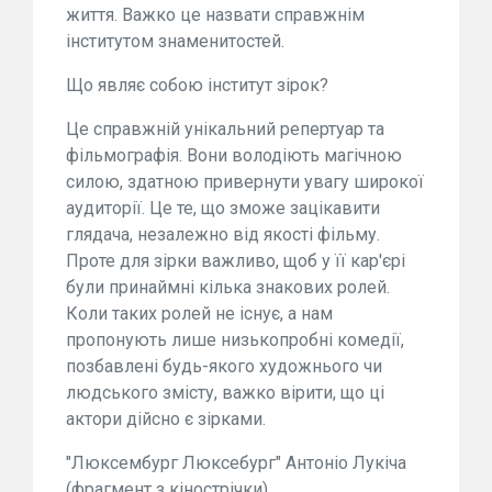
життя. Важко це назвати справжнім
інститутом знаменитостей.
Що являє собою інститут зірок?
Це справжній унікальний репертуар та
фільмографія. Вони володіють магічною
силою, здатною привернути увагу широкої
аудиторії. Це те, що зможе зацікавити
глядача, незалежно від якості фільму.
Проте для зірки важливо, щоб у її кар'єрі
були принаймні кілька знакових ролей.
Коли таких ролей не існує, а нам
пропонують лише низькопробні комедії,
позбавлені будь-якого художнього чи
людського змісту, важко вірити, що ці
актори дійсно є зірками.
"Люксембург Люксебург" Антоніо Лукіча
(фрагмент з кінострічки)