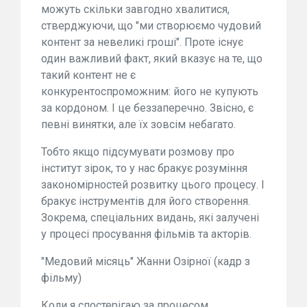
можуть скільки завгодно хвалитися,
стверджуючи, що "ми створюємо чудовий
контент за невеликі гроші". Проте існує
один важливий факт, який вказує на те, що
такий контент не є
конкурентоспроможним: його не купують
за кордоном. І це беззаперечно. Звісно, є
певні винятки, але їх зовсім небагато.
Тобто якщо підсумувати розмову про
інститут зірок, то у нас бракує розуміння
закономірностей розвитку цього процесу. І
бракує інструментів для його створення.
Зокрема, спеціальних видань, які залучені
у процесі просування фільмів та акторів.
"Медовий місяць" Жанни Озірної (кадр з
фільму)
Коли я спостерігаю за процесом