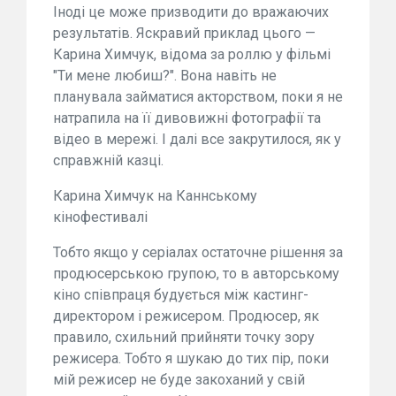
Іноді це може призводити до вражаючих
результатів. Яскравий приклад цього —
Карина Химчук, відома за роллю у фільмі
"Ти мене любиш?". Вона навіть не
планувала займатися акторством, поки я не
натрапила на її дивовижні фотографії та
відео в мережі. І далі все закрутилося, як у
справжній казці.
Карина Химчук на Каннському
кінофестивалі
Тобто якщо у серіалах остаточне рішення за
продюсерською групою, то в авторському
кіно співпраця будується між кастинг-
директором і режисером. Продюсер, як
правило, схильний прийняти точку зору
режисера. Тобто я шукаю до тих пір, поки
мій режисер не буде закоханий у свій