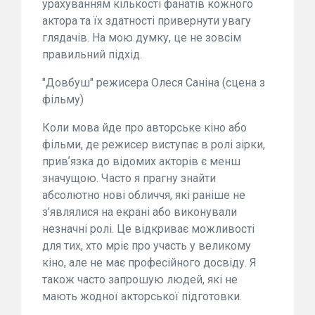
урахуванням кількості фанатів кожного
актора та їх здатності привернути увагу
глядачів. На мою думку, це не зовсім
правильний підхід.
"Довбуш" режисера Олеся Саніна (сцена з
фільму)
Коли мова йде про авторське кіно або
фільми, де режисер виступає в ролі зірки,
привʼязка до відомих акторів є менш
значущою. Часто я прагну знайти
абсолютно нові обличчя, які раніше не
з’являлися на екрані або виконували
незначні ролі. Це відкриває можливості
для тих, хто мріє про участь у великому
кіно, але не має професійного досвіду. Я
також часто запрошую людей, які не
мають жодної акторської підготовки.