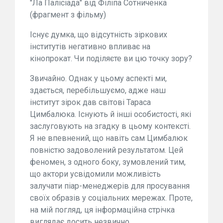
"Ла Палісіада" від Філіпа Сотниченка
(фрагмент з фільму)
Існує думка, що відсутність зіркових
інститутів негативно впливає на
кінопрокат. Чи поділяєте ви цю точку зору?
Звичайно. Однак у цьому аспекті ми,
здається, перебільшуємо, адже наш
інститут зірок дав світові Тараса
Цимбалюка. Існують й інші особистості, які
заслуговують на згадку в цьому контексті.
Я не впевнений, що навіть сам Цимбалюк
повністю задоволений результатом. Цей
феномен, з одного боку, зумовлений тим,
що актори усвідомили можливість
залучати піар-менеджерів для просування
своїх образів у соціальних мережах. Проте,
на мій погляд, ця інформаційна стрічка
виглядає досить незвично.