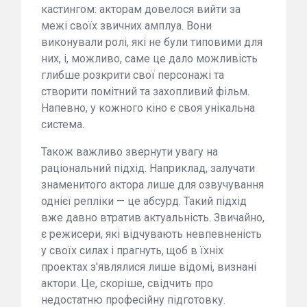
кастингом: акторам довелося вийти за
межі своїх звичних амплуа. Вони
виконували ролі, які не були типовими для
них, і, можливо, саме це дало можливість
глибше розкрити свої персонажі та
створити помітний та захопливий фільм.
Напевно, у кожного кіно є своя унікальна
система.
Також важливо звернути увагу на
раціональний підхід. Наприклад, залучати
знаменитого актора лише для озвучування
однієї репліки — це абсурд. Такий підхід
вже давно втратив актуальність. Звичайно,
є режисери, які відчувають невпевненість
у своїх силах і прагнуть, щоб в їхніх
проектах з'являлися лише відомі, визнані
актори. Це, скоріше, свідчить про
недостатню професійну підготовку.