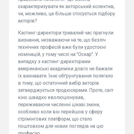
охарактеризувати як акторський колектив,
чи, можливо, це більше стосується підбору
акторів?
Кастинг-директори тривалий час прагнули
визнання, незважаючи на те, що безліч
технічних професій вже були удостоєні
номінацій, у тому числі на "Оскар". У
випадку з кастинг-директорами
американські академіки довго не бажали
їх визнавати. Їхнє обґрунтування полягало
в тому, що остаточний вибір акторів
затверджується продюсерами. Проте, світ
кіно швидко еволюціонував,
переживаючи численні цікаві зміни,
особливо коли він перейшов у сферу
стрімінгових платформ, що стало
поштовхом для нових поглядів на цю
професію.