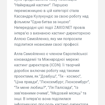
"Найкращий кастинг". Першою
переможницею в цій категорії стала
Кассандра Кулукундіс за свою роботу над
фільмом "Одна битва за іншою".
Напередодні цієї події ZAXID.NET провів
інтерв'ю з визнаною кастинг-директоркою
Аллою Самойленко, яку ми попросили
поділитися нюансами своєї професії.
Алла Самойленко є членом Європейської
кіноакадемії та Міжнародної мережі
кастинг-директорів (ICDN). Її творчий
доробок включає роботу над такими
проєктами, як "Довбуш", "Ти - космос",
"Ціна правди", "Люксембург, Люксембург",
"Ти мене любиш?", "Ля Палісіада", "Із
зав'язаними очима", "Медовий місяць" та
інші. В інтерв'ю вона поділилася
інформацією про роль кастинг-директора,