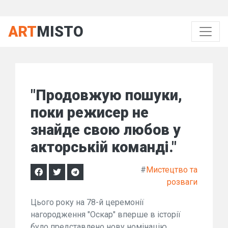
ART
MISTO
"Продовжую пошуки,
поки режисер не
знайде свою любов у
акторській команді."
#
Мистецтво та
розваги
Цього року на 78-й церемонії
нагородження "Оскар" вперше в історії
було представлено нову номінацію