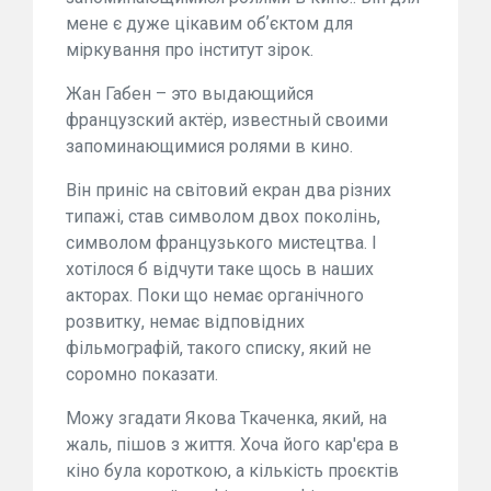
мене є дуже цікавим обʼєктом для
міркування про інститут зірок.
Жан Габен – это выдающийся
французский актёр, известный своими
запоминающимися ролями в кино.
Він приніс на світовий екран два різних
типажі, став символом двох поколінь,
символом французького мистецтва. І
хотілося б відчути таке щось в наших
акторах. Поки що немає органічного
розвитку, немає відповідних
фільмографій, такого списку, який не
соромно показати.
Можу згадати Якова Ткаченка, який, на
жаль, пішов з життя. Хоча його кар'єра в
кіно була короткою, а кількість проєктів