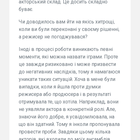
акторський склад. Це досить складно
буває.
Чи доводилось вам йти на якісь хитрощі,
коли ви були переконані у своєму рішенні,
а режисер не погоджувався?
Іноді в процесі роботи виникають певні
моменти, які можна назвати іграми. Проте
це завжди ризиковано і може призвести
до негативних наслідків, тому я намагаюся
уникати таких ситуацій. Хоча в мене були
випадки, коли я йшла проти думки
режисера або продюсера і в результаті
отримувала те, що хотіла. Наприклад, вони
не уявляли актора в конкретній ролі. Але,
знаючи його добре, я усвідомлювала, на
що він здатний. Тому я інколи пропонувала
провести проби. Завдяки цьому кілька
акторів, які входили до моїх ансамблів,