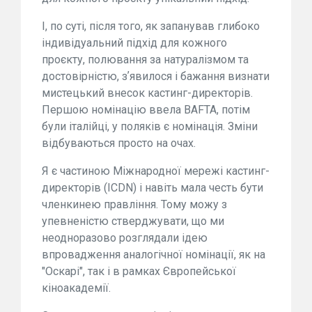
І, по суті, після того, як запанував глибоко
індивідуальний підхід для кожного
проєкту, полювання за натуралізмом та
достовірністю, зʼявилося і бажання визнати
мистецький внесок кастинг-директорів.
Першою номінацію ввела BAFTA, потім
були італійці, у поляків є номінація. Зміни
відбуваються просто на очах.
Я є частиною Міжнародної мережі кастинг-
директорів (ICDN) і навіть мала честь бути
членкинею правління. Тому можу з
упевненістю стверджувати, що ми
неодноразово розглядали ідею
впровадження аналогічної номінації, як на
"Оскарі", так і в рамках Європейської
кіноакадемії.