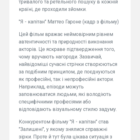
тривалого та ретельного пошуку в кожній
країні, де проходили зйомки.
"Я - капітан" Маттео Гароне (кадр з фільму)
Цей фільм вражає неймовірним рівнем
автентичності та природності виконання
акторів. Це яскраве підтвердження того,
чому вручають нагороди. Зазвичай,
найвідоміші сучасні стрічки створюються
за подібним принципом, де поєднуються
як професійні, так і непрофесійні актори.
Наприклад, епізоди можуть
заповнюватися людьми, які володіють
специфічними професіями або
відповідають візуальному стилю задуму.
Конкурентом фільму "Я - капітан" став
"Залишені", у якому знялися справжні
зірки. Проте й тут була цікава ситуація з