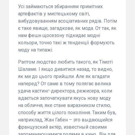
Усі займаються збиранням примітних
артефактів у мистецькому світі,
вибудовуванням асоціативних рядів. Потім
є таке явище, загадкове, як мода. От так, як
нам фешн щосезону підкидає модні
кольори, точно такі ж тенденції формують
моду на типажі.
Раптом людство любить такого, як Тімоті
Шаламе. І якщо дивитися назад, то видно,
як ми до цього прийшли. Але як вгадати
наперед? От саме в тому полягає велика
удача кастинг-директора, режисера, коли
вдається започаткувати якусь нову моду
на обличчя, яке стане виразником стилю,
способу життя цілого покоління. Таким був,
наприклад, Жан Габен – это выдающийся
французский актёр, известный своими
запоминающимися ролями в кино.. Він для