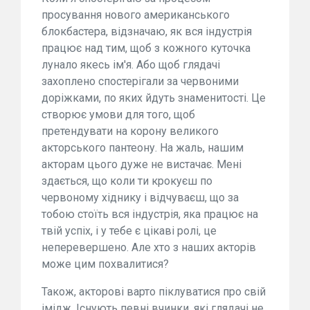
просування нового американського
блокбастера, відзначаю, як вся індустрія
працює над тим, щоб з кожного куточка
лунало якесь ім'я. Або щоб глядачі
захоплено спостерігали за червоними
доріжками, по яких йдуть знаменитості. Це
створює умови для того, щоб
претендувати на корону великого
акторського пантеону. На жаль, нашим
акторам цього дуже не вистачає. Мені
здається, що коли ти крокуєш по
червоному хіднику і відчуваєш, що за
тобою стоїть вся індустрія, яка працює на
твій успіх, і у тебе є цікаві ролі, це
неперевершено. Але хто з наших акторів
може цим похвалитися?
Також, акторові варто піклуватися про свій
імідж. Існують певні вчинки, які глядачі не