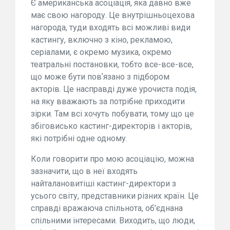
Є американська асоціація, яка давно вже
має свою нагороду. Це внутрішньоцехова
нагорода, туди входять всі можливі види
кастингу, включно з кіно, рекламою,
серіалами, є окремо музика, окремо
театральні постановки, тобто все-все-все,
що може бути повʼязано з підбором
акторів. Це насправді дуже урочиста подія,
на яку вважають за потрібне приходити
зірки. Там всі хочуть побувати, тому що це
збіговисько кастинг-директорів і акторів,
які потрібні одне одному.
Коли говорити про мою асоціацію, можна
зазначити, що в неї входять
найталановитіші кастинг-директори з
усього світу, представники різних країн. Це
справді вражаюча спільнота, об'єднана
спільними інтересами. Виходить, що люди,