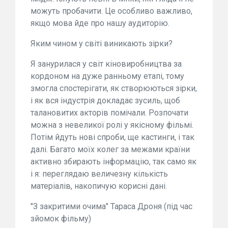
можуть пробачити. Це особливо важливо,
якщо мова йде про нашу аудиторію.
Яким чином у світі виникають зірки?
Я занурилася у світ кіновиробництва за
кордоном на дуже ранньому етапі, тому
змогла спостерігати, як створюються зірки,
і як вся індустрія докладає зусиль, щоб
талановитих акторів помічали. Розпочати
можна з невеликої ролі у якісному фільмі.
Потім йдуть нові спроби, ще кастинги, і так
далі. Багато моїх колег за межами країни
активно збирають інформацію, так само як
і я: переглядаю величезну кількість
матеріалів, накопичую корисні дані.
"З закритими очима" Тараса Дроня (під час
зйомок фільму)