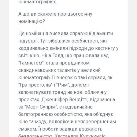
кінематографіях.
А що ви скажете про цьогорічну
номінацію?
Ця номінація виявила справжні діаманти
індустрії. Тут зібралися особистості, які
кардинально змінили підходи до кастингу у
світі кіно. Ніна Голд, що працювала над
"Гамнетом", стала провідником
скандинавських талантів у великий
кінематограф. Її внесок в такі серіали, як
"Гра престолів" і "Рим", допоміг
започаткувати тренд на нові обличчя у
проектах. Дженніфер Вендітті, відзначена
за "Марті Супрім", є надзвичайно
багатогранною особистістю, яка об'єднує
кіно та моду, володіючи неперевершеним
смаком. Її роботи завжди вражають
бездоганністю. Кассандра Кулукундіс,