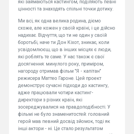
які займаються кастингом, поділяють певні
цінності та знаходять спільні точки дотику.
Ми всі, як одна велика родина, діємо
схоже, але кожен у своїй країні, і це дійсно
надихає. Відчуття, що ти не один у своїй
боротьбі, наче ти Дон Кіхот, зникає, коли
усвідомлюєш, що в інших місцях є люди,
які роблять те саме. У нас також є свої
досягнення: минулого року, приміром,
нагороду отримав фільм "Я - капітан"
режисера Маттео Гароне. Цей проект
демонструє сучасні підходи до кастингу,
адже працювали чотири кастинг-
директори з різних країн, які
зосереджувалися на правдоподібності. У
фільмі не було знаменитостей: головний
герой мав певний досвід зйомок, тоді як
інші актори - ні. Це стало результатом