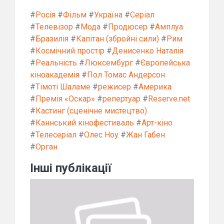
#
Росія
#
Фільм
#
Україна
#
Серіал
#
Телевізор
#
Мода
#
Продюсер
#
Амплуа
#
Бразилія
#
Капітан (збройні сили)
#
Рим
#
Космічний простір
#
Денисенко Наталія
#
Реальність
#
Люксембург
#
Європейська
кіноакадемія
#
Пол Томас Андерсон
#
Тімоті Шаламе
#
режисер
#
Америка
#
Премія «Оскар»
#
репертуар
#
Reserve.net
#
Кастинг (сценічне мистецтво)
#
Каннський кінофестиваль
#
Арт-кіно
#
Телесеріал
#
Олес Ноу
#
Жан Габен
#
Орган
Інші публікації