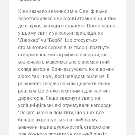
Кіно зазнало значних змін. Одні фільми
перетворилися на зіркові атракціони, а там,
де є зірки, завжди є стратегія. Проте навіть
у цьому світі є унікальні приклади, як
"Джокер" чи "Барбі". Що стосується
стрімінгових серіалів, їх творці прагнуть
створити кінематографічні всесвіти, які
включають максимально різноманітний
склад акторів. Вони залучають як відомих
зірок, так і нові, досі невідомі обличчя. В
результаті глядачі почали цінувати такий
реалізм. Це стало помітним і для кастинг-
директорів. Якщо звернути увагу на
успішні фільми, які отримували нагороди
"Оскар", можна помітити, що у них все
більше акцентується на глибокому
вивченні індивідуальностей, створюючи
для кожного проєкту унікальний підхід.