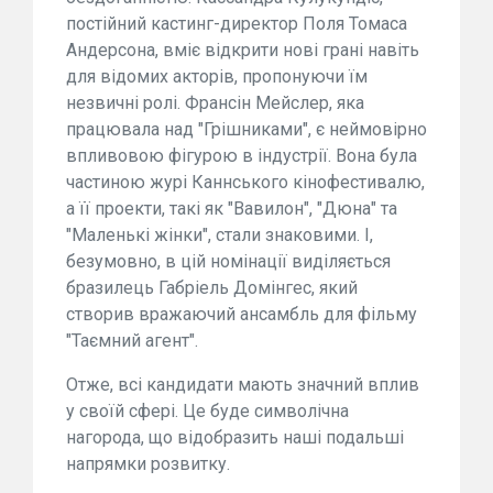
постійний кастинг-директор Поля Томаса
Андерсона, вміє відкрити нові грані навіть
для відомих акторів, пропонуючи їм
незвичні ролі. Франсін Мейслер, яка
працювала над "Грішниками", є неймовірно
впливовою фігурою в індустрії. Вона була
частиною журі Каннського кінофестивалю,
а її проекти, такі як "Вавилон", "Дюна" та
"Маленькі жінки", стали знаковими. І,
безумовно, в цій номінації виділяється
бразилець Габріель Домінгес, який
створив вражаючий ансамбль для фільму
"Таємний агент".
Отже, всі кандидати мають значний вплив
у своїй сфері. Це буде символічна
нагорода, що відобразить наші подальші
напрямки розвитку.