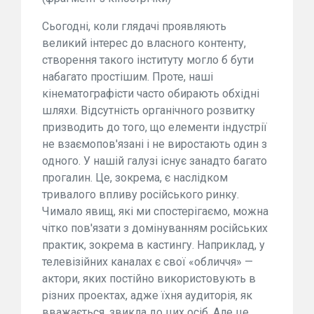
Сьогодні, коли глядачі проявляють
великий інтерес до власного контенту,
створення такого інституту могло б бути
набагато простішим. Проте, наші
кінематографісти часто обирають обхідні
шляхи. Відсутність органічного розвитку
призводить до того, що елементи індустрії
не взаємопов'язані і не виростають один з
одного. У нашій галузі існує занадто багато
прогалин. Це, зокрема, є наслідком
тривалого впливу російського ринку.
Чимало явищ, які ми спостерігаємо, можна
чітко пов'язати з домінуванням російських
практик, зокрема в кастингу. Наприклад, у
телевізійних каналах є свої «обличчя» —
актори, яких постійно використовують в
різних проектах, адже їхня аудиторія, як
вважається, звикла до цих осіб. Але це,