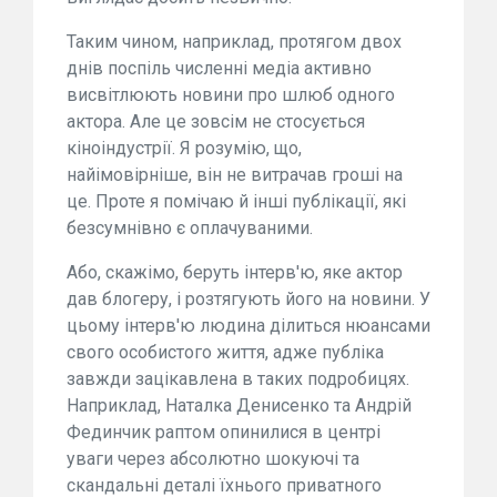
Таким чином, наприклад, протягом двох
днів поспіль численні медіа активно
висвітлюють новини про шлюб одного
актора. Але це зовсім не стосується
кіноіндустрії. Я розумію, що,
найімовірніше, він не витрачав гроші на
це. Проте я помічаю й інші публікації, які
безсумнівно є оплачуваними.
Або, скажімо, беруть інтерв'ю, яке актор
дав блогеру, і розтягують його на новини. У
цьому інтерв'ю людина ділиться нюансами
свого особистого життя, адже публіка
завжди зацікавлена в таких подробицях.
Наприклад, Наталка Денисенко та Андрій
Фединчик раптом опинилися в центрі
уваги через абсолютно шокуючі та
скандальні деталі їхнього приватного