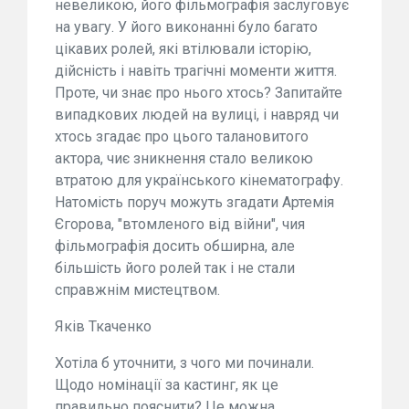
невеликою, його фільмографія заслуговує
на увагу. У його виконанні було багато
цікавих ролей, які втілювали історію,
дійсність і навіть трагічні моменти життя.
Проте, чи знає про нього хтось? Запитайте
випадкових людей на вулиці, і навряд чи
хтось згадає про цього талановитого
актора, чиє зникнення стало великою
втратою для українського кінематографу.
Натомість поруч можуть згадати Артемія
Єгорова, "втомленого від війни", чия
фільмографія досить обширна, але
більшість його ролей так і не стали
справжнім мистецтвом.
Яків Ткаченко
Хотіла б уточнити, з чого ми починали.
Щодо номінації за кастинг, як це
правильно пояснити? Це можна