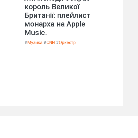
король Великої
Британії: плейлист
монарха на Apple
Music.
#
Музика
#
CNN
#
Оркестр