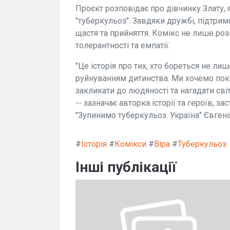
Проєкт розповідає про дівчинку Злату, я
"туберкульоз". Завдяки дружбі, підтримц
щастя та прийняття. Комікс не лише роз
толерантності та емпатії.
"Це історія про тих, хто бореться не ли
руйнуванням дитинства. Ми хочемо пока
закликати до людяності та нагадати сві
-- зазначає авторка історії та героїв, 
"Зупинимо туберкульоз. Україна" Євген
#
Історія
#
Комікси
#
Віра
#
Туберкульоз
Інші публікації