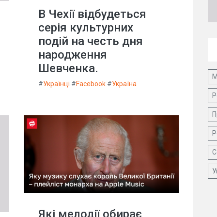
В Чехії відбудеться
серія культурних
подій на честь дня
народження
Шевченка.
М
#
Українці
#
Facebook
#
Україна
Р
П
Р
С
У
Які мелодії обирає