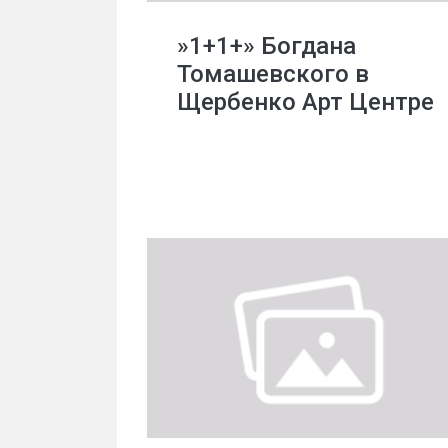
»1+1+» Богдана
Томашевского в
Щербенко Арт Центре