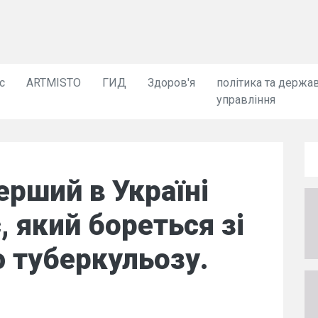
с
ARTMISTO
ГИД
Здоров'я
політика та держа
управління
ерший в Україні
, який бореться зі
 туберкульозу.