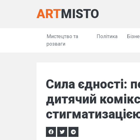
ART
MISTO
Мистецтво та
Політика
Бізне
розваги
Сила єдності: п
дитячий комікс
стигматизацією