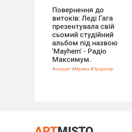
Повернення до
витоків: Леді Гага
презентувала свій
сьомий студійний
альбом під назвою
'Mayhem' - Радіо
Максимум.
#
концерт
#
Музика
#
Продюсер
ART
MISTO