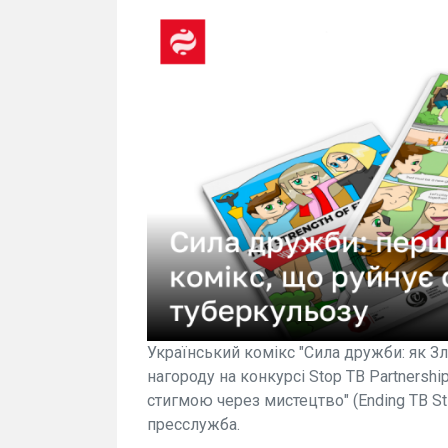
Український комікс "Сила дружби: як З
нагороду на конкурсі Stop TB Partnershi
стигмою через мистецтво" (Ending TB Sti
пресслужба.