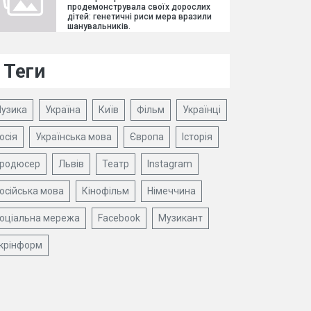
продемонструвала своїх дорослих
дітей: генетичні риси мера вразили
шанувальників.
Теги
узика
Україна
Київ
Фільм
Українці
осія
Українська мова
Європа
Історія
родюсер
Львів
Театр
Instagram
осійська мова
Кінофільм
Німеччина
оціальна мережа
Facebook
Музикант
крінформ