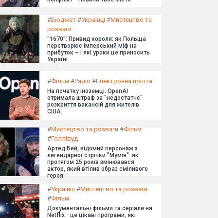
#
Бюджет
#
Українці
#
Мистецтво та
розваги
"1670": Привид короля: як Польща
перетворює імперський міф на
прибуток – і які уроки це приносить
Україні.
#
Фільм
#
Радіо
#
Електронна пошта
На початку іноземці: OpenAI
отримала штраф за "недостатнє"
розкриття вакансій для жителів
США.
#
Мистецтво та розваги
#
Фільм
#
Голлівуд
Артед Бей, відомий персонаж з
легендарної стрічки "Мумія": як
протягом 25 років змінювався
актор, який втілив образ сміливого
героя.
#
Українці
#
Мистецтво та розваги
#
Фільм
Документальні фільми та серіали на
Netflix - це цікаві програми, які