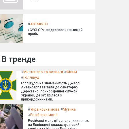
#
ARTMISTO
»CYCLOP»: видеопоэзия высшей
пробы
В тренде
#
Мистецтво та розваги
#
Фільм
#
Голлівуд
Голлівудська знаменитість Джессі
Айзенберг завітала до санаторію
Державної прикордонної служби
України, де зустрілася з
прикордонниками.
#
Українська мова
#
Музика
#
Російська мова
Російські мелодії заполонили пляж:
на Львівщині спалахнув новий
конфлікт - Новини Твоє місто