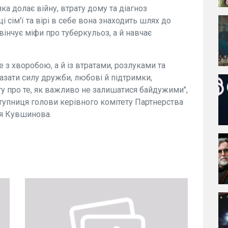
ка долає війну, втрату дому та діагноз
і сім'ї та вірі в себе вона знаходить шлях до
вінчує міфи про туберкульоз, а й навчає
ше з хворобою, а й із втратами, розлуками та
зати силу дружби, любові й підтримки,
ту про те, як важливо не залишатися байдужими",
заступниця голови керівного комітету Партнерства
ія Кувшинова.