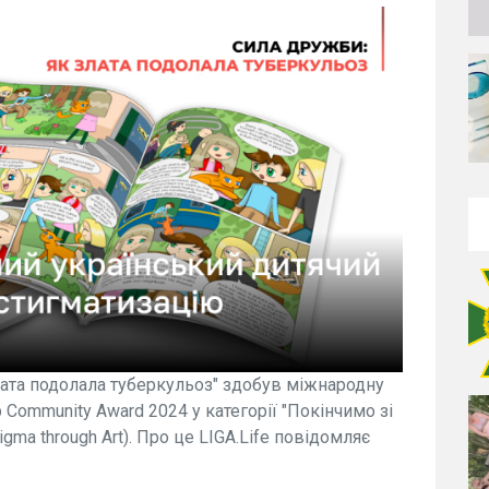
лата подолала туберкульоз" здобув міжнародну
p Community Award 2024 у категорії "Покінчимо зі
gma through Art). Про це LIGA.Life повідомляє