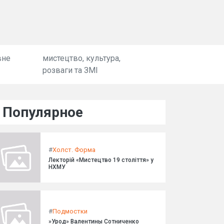
вне
мистецтво, культура,
розваги та ЗМІ
Популярное
#
Холст. Форма
Лекторій «Мистецтво 19 століття» у
НХМУ
#
Подмостки
»Урод» Валентины Сотниченко