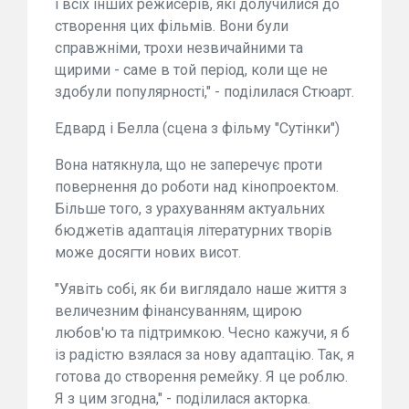
і всіх інших режисерів, які долучилися до
створення цих фільмів. Вони були
справжніми, трохи незвичайними та
щирими - саме в той період, коли ще не
здобули популярності," - поділилася Стюарт.
Едвард і Белла (сцена з фільму "Сутінки")
Вона натякнула, що не заперечує проти
повернення до роботи над кінопроектом.
Більше того, з урахуванням актуальних
бюджетів адаптація літературних творів
може досягти нових висот.
"Уявіть собі, як би виглядало наше життя з
величезним фінансуванням, щирою
любов'ю та підтримкою. Чесно кажучи, я б
із радістю взялася за нову адаптацію. Так, я
готова до створення ремейку. Я це роблю.
Я з цим згодна," - поділилася акторка.