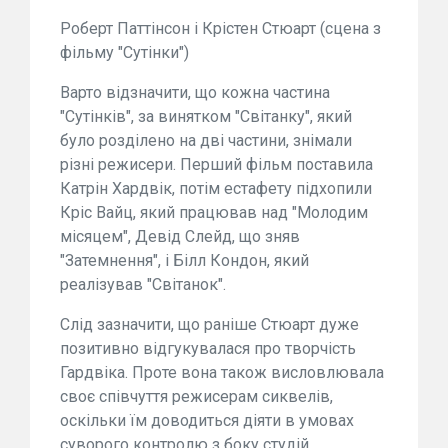
Роберт Паттінсон і Крістен Стюарт (сцена з
фільму "Сутінки")
Варто відзначити, що кожна частина
"Сутінків", за винятком "Світанку", який
було розділено на дві частини, знімали
різні режисери. Перший фільм поставила
Катрін Хардвік, потім естафету підхопили
Кріс Вайц, який працював над "Молодим
місяцем", Девід Слейд, що зняв
"Затемнення", і Білл Кондон, який
реалізував "Світанок".
Слід зазначити, що раніше Стюарт дуже
позитивно відгукувалася про творчість
Гардвіка. Проте вона також висловлювала
своє співчуття режисерам сиквелів,
оскільки їм доводиться діяти в умовах
суворого контролю з боку студій.