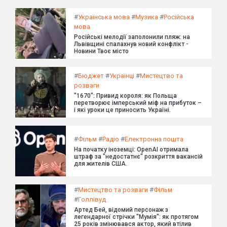
#
Українська мова
#
Музика
#
Російська
мова
Російські мелодії заполонили пляж: на
Львівщині спалахнув новий конфлікт -
Новини Твоє місто
#
Бюджет
#
Українці
#
Мистецтво та
розваги
"1670": Привид короля: як Польща
перетворює імперський міф на прибуток –
і які уроки це приносить Україні.
#
Фільм
#
Радіо
#
Електронна пошта
На початку іноземці: OpenAI отримала
штраф за "недостатнє" розкриття вакансій
для жителів США.
#
Мистецтво та розваги
#
Фільм
#
Голлівуд
Артед Бей, відомий персонаж з
легендарної стрічки "Мумія": як протягом
25 років змінювався актор, який втілив