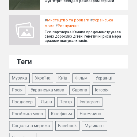
Оук-стріт: бесіда з режисером стрічки
#
Мистецтво та розваги
#
Українська
мова
#
Розлучення
Екс-партнерка Кличка продемонструвала
своїх дорослих дітей: генетичні риси мера
вразили шанувальників.
Теги
Музика
Україна
Київ
Фільм
Українці
Росія
Українська мова
Європа
Історія
Продюсер
Львів
Театр
Instagram
Російська мова
Кінофільм
Німеччина
Соціальна мережа
Facebook
Музикант