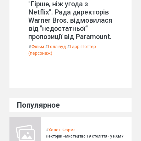
"Гірше, ніж угода з
Netflix". Рада директорів
Warner Bros. відмовилася
від "недостатньої"
пропозиції від Paramount.
#
Фільм
#
Голлівуд
#
Гаррі Поттер
(персонаж)
Популярное
#
Холст. Форма
Лекторій «Мистецтво 19 століття» у НХМУ