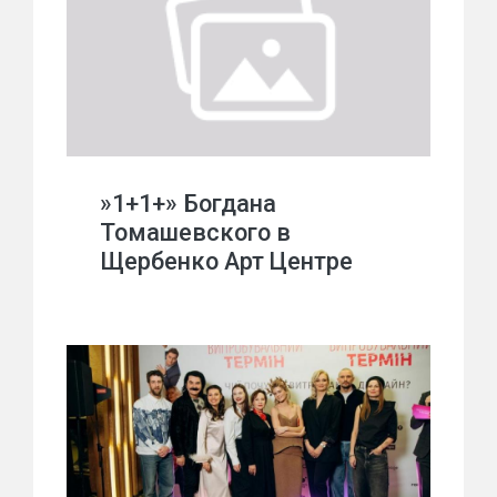
»1+1+» Богдана
Томашевского в
Щербенко Арт Центре