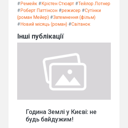
#
Ремейк
#
Крістен Стюарт
#
Тейлор Лотнер
#
Роберт Паттінсон
#
режисер
#
Сутінки
(роман Мейер)
#
Затемнення (фільм)
#
Новий місяць (роман)
#
Світанок
Інші публікації
Година Землі у Києві: не
будь байдужим!