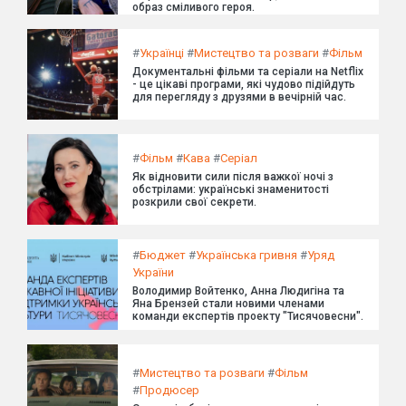
образ сміливого героя.
#
Українці
#
Мистецтво та розваги
#
Фільм
Документальні фільми та серіали на Netflix
- це цікаві програми, які чудово підійдуть
для перегляду з друзями в вечірній час.
#
Фільм
#
Кава
#
Серіал
Як відновити сили після важкої ночі з
обстрілами: українські знаменитості
розкрили свої секрети.
#
Бюджет
#
Українська гривня
#
Уряд
України
Володимир Войтенко, Анна Людигіна та
Яна Брензей стали новими членами
команди експертів проекту "Тисячовесни".
#
Мистецтво та розваги
#
Фільм
#
Продюсер