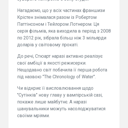
Нагадаємо, що у всіх частинах франшизи
Крістен знімалася разом із Робертом
Паттінсоном і Тейлором Лотнером. Ця
серія фільмів, яка виходила в період з 2008
по 2012 рік, зібрала більш ніж 3 мільярди
доларів у світовому прокаті.
До речі, Стюарт наразі активно реалізує
свої амбіції в якості режисерки.
Нещодавно світ побачила її перша робота
під назвою "The Chronology of Water".
Чи відкриє її висловлювання щодо
"Сутінків" нову главу у вампірській сазі,
покаже лише майбутнє. А наразі
шанувальники можуть насолоджуватися
своїми мріями.