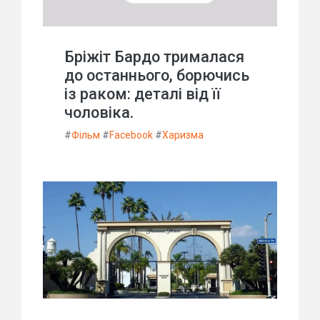
Бріжіт Бардо трималася
до останнього, борючись
із раком: деталі від її
чоловіка.
#
Фільм
#
Facebook
#
Харизма