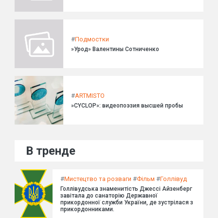
#
Подмостки
»Урод» Валентины Сотниченко
#
ARTMISTO
»CYCLOP»: видеопоэзия высшей пробы
В тренде
#
Мистецтво та розваги
#
Фільм
#
Голлівуд
Голлівудська знаменитість Джессі Айзенберг
завітала до санаторію Державної
прикордонної служби України, де зустрілася з
прикордонниками.