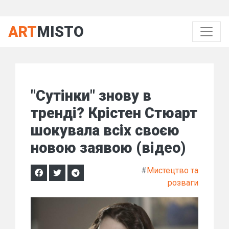
ART
MISTO
"Сутінки" знову в
тренді? Крістен Стюарт
шокувала всіх своєю
новою заявою (відео)
#
Мистецтво та
розваги