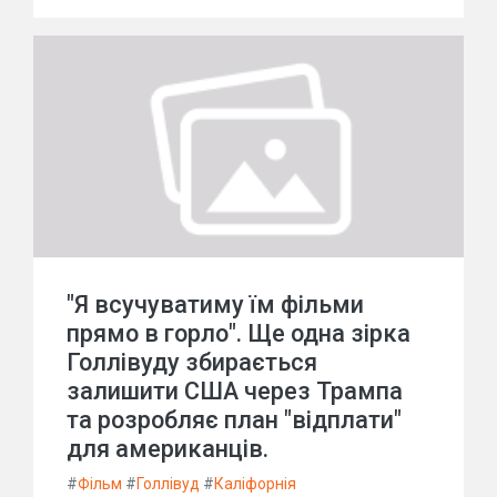
"Я всучуватиму їм фільми
прямо в горло". Ще одна зірка
Голлівуду збирається
залишити США через Трампа
та розробляє план "відплати"
для американців.
#
Фільм
#
Голлівуд
#
Каліфорнія