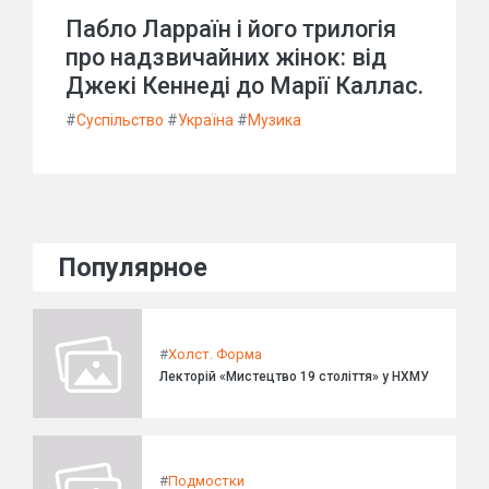
Пабло Ларраїн і його трилогія
про надзвичайних жінок: від
Джекі Кеннеді до Марії Каллас.
#
Суспільство
#
Україна
#
Музика
Популярное
#
Холст. Форма
Лекторій «Мистецтво 19 століття» у НХМУ
#
Подмостки