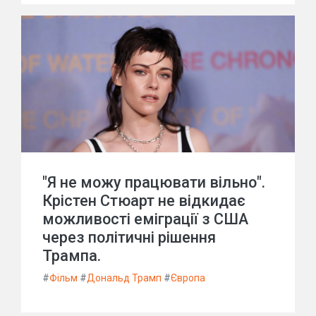
"Я не можу працювати вільно".
Крістен Стюарт не відкидає
можливості еміграції з США
через політичні рішення
Трампа.
#
Фільм
#
Дональд Трамп
#
Європа