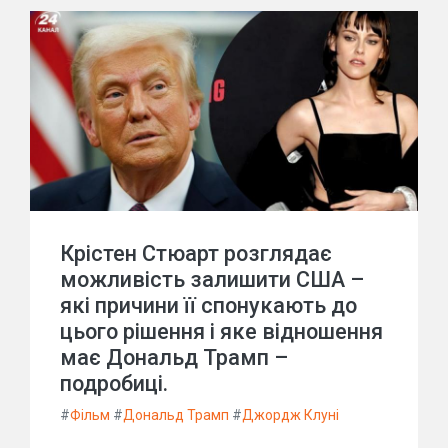
Крістен Стюарт розглядає
можливість залишити США –
які причини її спонукають до
цього рішення і яке відношення
має Дональд Трамп –
подробиці.
#
Фільм
#
Дональд Трамп
#
Джордж Клуні