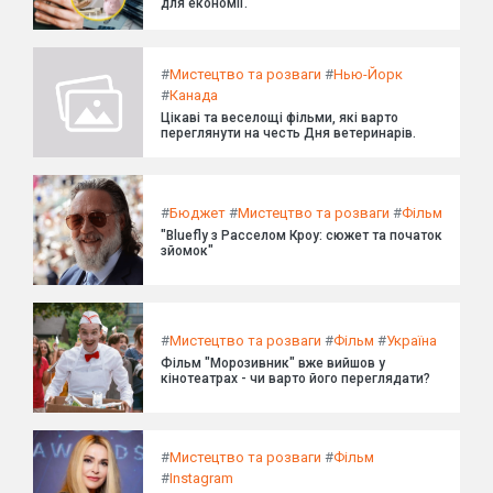
для економії.
#
Мистецтво та розваги
#
Нью-Йорк
#
Канада
Цікаві та веселощі фільми, які варто
переглянути на честь Дня ветеринарів.
#
Бюджет
#
Мистецтво та розваги
#
Фільм
"Bluefly з Расселом Кроу: сюжет та початок
зйомок"
#
Мистецтво та розваги
#
Фільм
#
Україна
Фільм "Морозивник" вже вийшов у
кінотеатрах - чи варто його переглядати?
#
Мистецтво та розваги
#
Фільм
#
Instagram