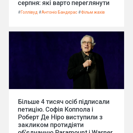
серпня: які варто переглянути
#
Голлівуд
#
Антоніо Бандерас
#
Фільм жахів
Більше 4 тисяч осіб підписали
петицію. Софія Коппола і
Роберт Де Ніро виступили з
закликом протидіяти
об'єднанню Paramount і Warner