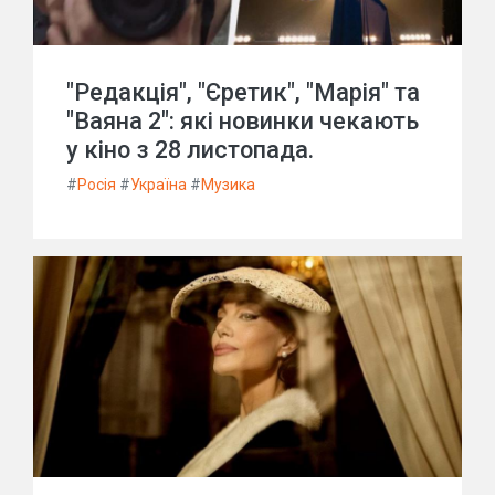
"Редакція", "Єретик", "Марія" та
"Ваяна 2": які новинки чекають
у кіно з 28 листопада.
#
Росія
#
Україна
#
Музика