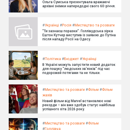
Ольга Сумська презентувала вражаючі
архівні знімки напередодні свого 60-річчя.
#
Українці
#
Росія
#
Мистецтво та розваги
"Ти зазнаєш поразки". Голлівудська зірка
Ештон Кутчер виступив із заявою до Путіна
після нападу Росії на Одесу.
#
Політика
#
Бюджет
#
Українці
В Україні можуть запустити новий додаток
для пошуку "людських зв'язків" під час
подорожей потягами та не тільки.
#
Мистецтво та розваги
#
Фільм
#
Фільм
жахів
Новий фільм від Marvel встановлює нові
рекорди – він вже здобув статус найбільш
успішного хіта 2026 року.
#
Мистецтво та розваги
#
Фільм
#
Голлівуд