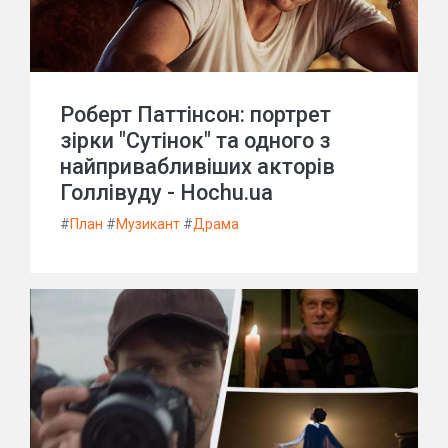
Роберт Паттінсон: портрет
зірки "Сутінок" та одного з
найпривабливіших акторів
Голлівуду - Hochu.ua
#
План
#
Музикант
#
Драма