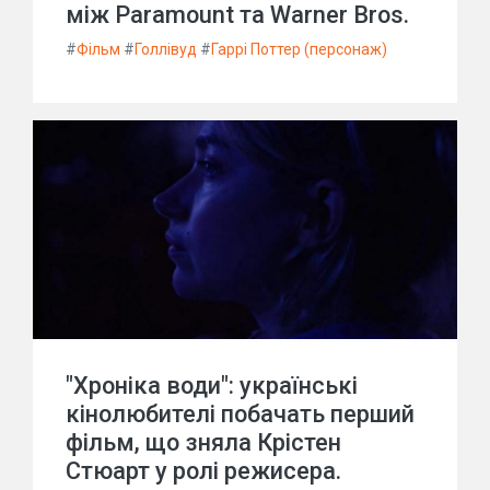
між Paramount та Warner Bros.
#
Фільм
#
Голлівуд
#
Гаррі Поттер (персонаж)
"Хроніка води": українські
кінолюбителі побачать перший
фільм, що зняла Крістен
Стюарт у ролі режисера.