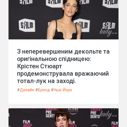
З неперевершеним декольте та
оригінальною спідницею:
Крістен Стюарт
продемонструвала вражаючий
тотал-лук на заході.
#
Дизайн
#
Бренд
#
Нью-Йорк