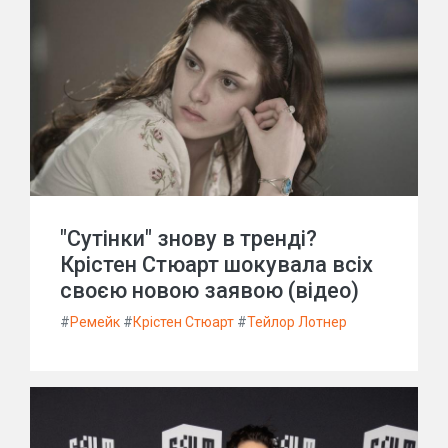
"Сутінки" знову в тренді?
Крістен Стюарт шокувала всіх
своєю новою заявою (відео)
#
Ремейк
#
Крістен Стюарт
#
Тейлор Лотнер