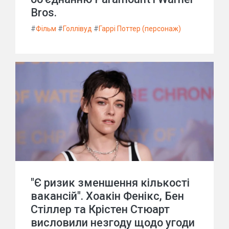
Bros.
#
Фільм
#
Голлівуд
#
Гаррі Поттер (персонаж)
"Є ризик зменшення кількості
вакансій". Хоакін Фенікс, Бен
Стіллер та Крістен Стюарт
висловили незгоду щодо угоди