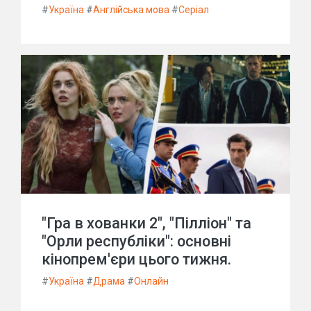
#
Україна
#
Англійська мова
#
Серіал
"Гра в хованки 2", "Пілліон" та
"Орли республіки": основні
кінопрем'єри цього тижня.
#
Україна
#
Драма
#
Онлайн