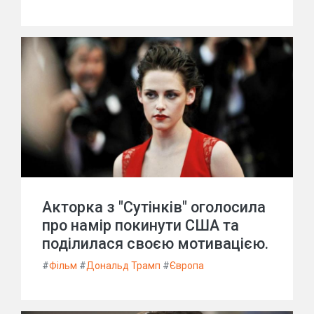
Акторка з "Сутінків" оголосила
про намір покинути США та
поділилася своєю мотивацією.
#
Фільм
#
Дональд Трамп
#
Європа