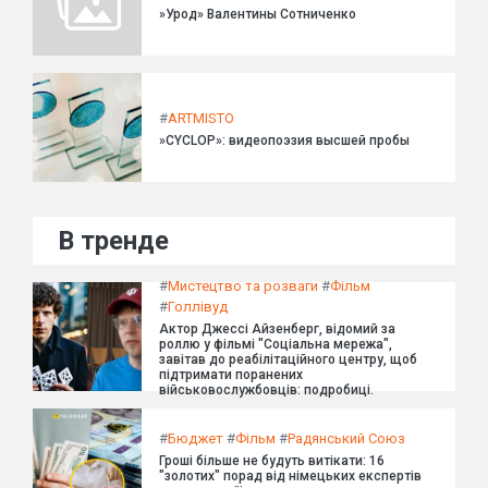
»Урод» Валентины Сотниченко
#
ARTMISTO
»CYCLOP»: видеопоэзия высшей пробы
В тренде
#
Мистецтво та розваги
#
Фільм
#
Голлівуд
Актор Джессі Айзенберг, відомий за
роллю у фільмі "Соціальна мережа",
завітав до реабілітаційного центру, щоб
підтримати поранених
військовослужбовців: подробиці.
#
Бюджет
#
Фільм
#
Радянський Союз
Гроші більше не будуть витікати: 16
"золотих" порад від німецьких експертів