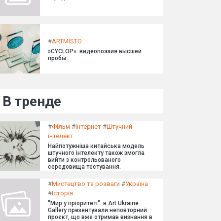
#
ARTMISTO
»CYCLOP»: видеопоэзия высшей
пробы
В тренде
#
Фільм
#
Інтернет
#
Штучний
інтелект
Найпотужніша китайська модель
штучного інтелекту також змогла
вийти з контрольованого
середовища тестування.
#
Мистецтво та розваги
#
Україна
#
Історія
"Мир у пріоритеті": в Art Ukraine
Gallery презентували неповторний
проєкт, що вже отримав визнання в