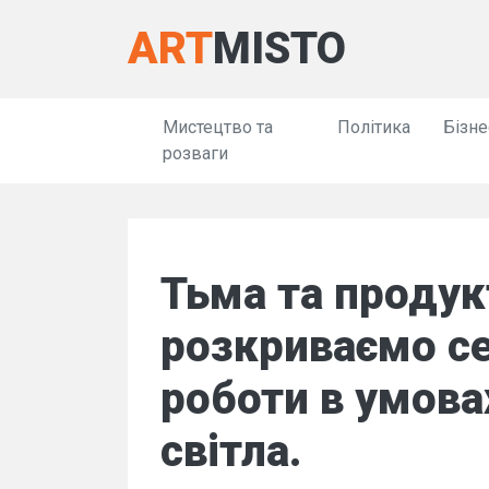
ART
MISTO
Мистецтво та
Політика
Бізне
розваги
Тьма та продук
розкриваємо с
роботи в умова
світла.