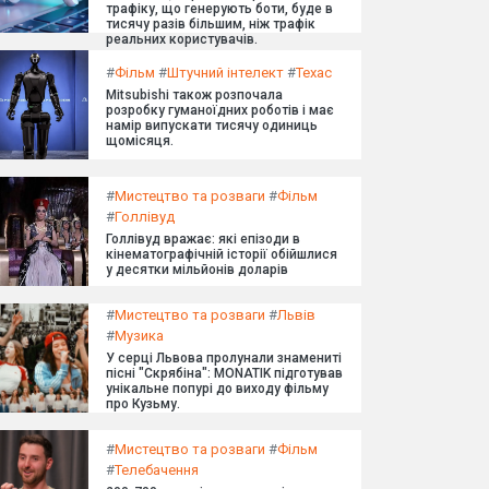
трафіку, що генерують боти, буде в
тисячу разів більшим, ніж трафік
реальних користувачів.
#
Фільм
#
Штучний інтелект
#
Техас
Mitsubishi також розпочала
розробку гуманоїдних роботів і має
намір випускати тисячу одиниць
щомісяця.
#
Мистецтво та розваги
#
Фільм
#
Голлівуд
Голлівуд вражає: які епізоди в
кінематографічній історії обійшлися
у десятки мільйонів доларів
#
Мистецтво та розваги
#
Львів
#
Музика
У серці Львова пролунали знамениті
пісні "Скрябіна": MONATIK підготував
унікальне попурі до виходу фільму
про Кузьму.
#
Мистецтво та розваги
#
Фільм
#
Телебачення