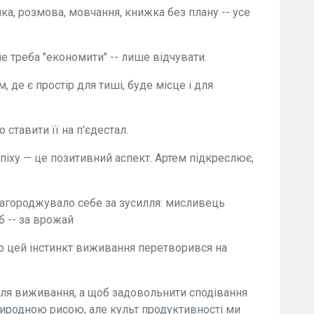
чка, розмова, мовчання, книжка без плану -- усе
не треба "економити" -- лише відчувати.
, де є простір для тиші, буде місце і для
 ставити її на п'єдестал.
спіху — це позитивний аспект. Артем підкреслює,
агороджувало себе за зусилля: мисливець
 -- за врожай
о цей інстинкт виживання перетворився на
я виживання, а щоб задовольнити сподівання
риродною рисою, але культ продуктивності ми