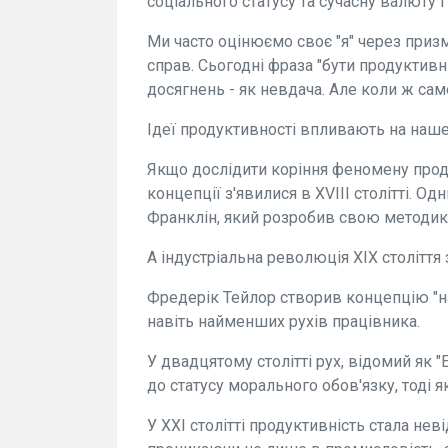
соціального статусу та сучасну валюту г
Ми часто оцінюємо своє "я" через приз
справ. Сьогодні фраза "бути продуктивн
досягнень - як невдача. Але коли ж са
Ідеї продуктивності впливають на наше 
Якщо дослідити коріння феномену проду
концепції з'явилися в XVIII столітті. О
Франклін, який розробив свою методик
А індустріальна революція XIX столітт
Фредерік Тейлор створив концепцію "на
навіть найменших рухів працівника.
У двадцятому столітті рух, відомий як 
до статусу морального обов'язку, тоді 
У XXI столітті продуктивність стала н