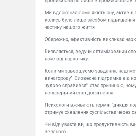
проникаючи не лише в промисловість, а 
Ми вдосконалюємо якість сну, активні п
колись було лише засобом підвищення 
частину нашого життя.
Обережно, ефективність викликає нарк
Виявляється, ведучи оптимізований спос
наче від наркотику:
Коли ми завершуємо завдання, наш мозо
винагороду". Словесна підтримка від ко
чудово справився", стає причиною, чом
неперервний стан досягнення.
Психологи вживають термін "дикція под
отримує схвалення суспільства через св
Чи відчуваєте ви, що продуктивність в
Зеленого.