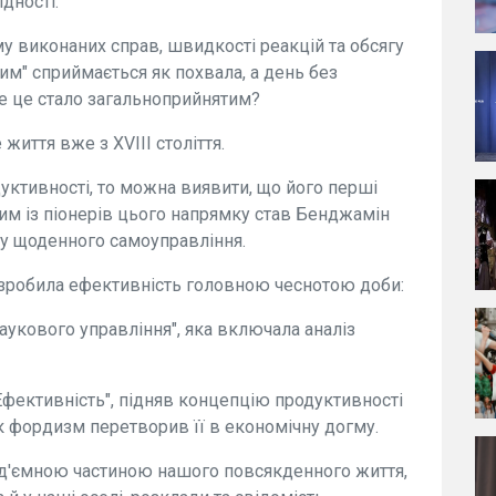
ідності.
му виконаних справ, швидкості реакцій та обсягу
им" сприймається як похвала, а день без
ме це стало загальноприйнятим?
життя вже з XVIII століття.
ктивності, то можна виявити, що його перші
дним із піонерів цього напрямку став Бенджамін
у щоденного самоуправління.
я зробила ефективність головною чеснотою доби:
укового управління", яка включала аналіз
"Ефективність", підняв концепцію продуктивності
як фордизм перетворив її в економічну догму.
евід'ємною частиною нашого повсякденного життя,