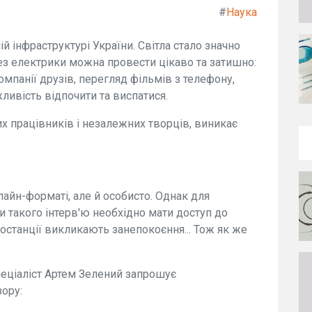
#
Наука
й інфраструктурі України. Світла стало значно
без електрики можна провести цікаво та затишно:
омпанії друзів, перегляд фільмів з телефону,
ливість відпочити та виспатися.
их працівників і незалежних творців, виникає
айн-форматі, але й особисто. Однак для
и такого інтерв'ю необхідно мати доступ до
останції викликають занепокоєння... Тож як же
пеціаліст Артем Зелений запрошує
зору: