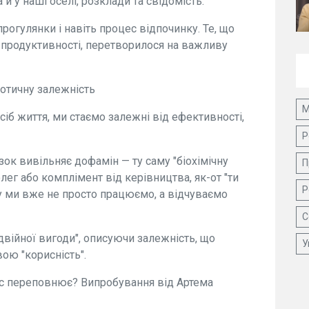
й у наші оселі, розклади та свідомість.
рогулянки і навіть процес відпочинку. Те, що
продуктивності, перетворилося на важливу
отичну залежність
М
іб життя, ми стаємо залежні від ефективності,
Р
к вивільняє дофамін — ту саму "біохімічну
П
лег або комплімент від керівництва, як-от "ти
Р
у ми вже не просто працюємо, а відчуваємо
С
війної вигоди", описуючи залежність, що
У
ою "корисність".
ас переповнює? Випробування від Артема