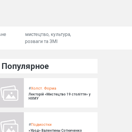
вне
мистецтво, культура,
розваги та ЗМІ
Популярное
#
Холст. Форма
Лекторій «Мистецтво 19 століття» у
НХМУ
#
Подмостки
»Урод» Валентины Сотниченко