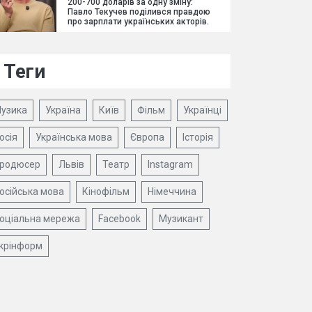
200-700 доларів за одну зміну:
Павло Текучев поділився правдою
про зарплати українських акторів.
Теги
узика
Україна
Київ
Фільм
Українці
осія
Українська мова
Європа
Історія
родюсер
Львів
Театр
Instagram
осійська мова
Кінофільм
Німеччина
оціальна мережа
Facebook
Музикант
крінформ