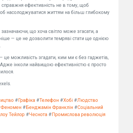
що справжня ефективність не в тому, щоб
 щоб насолоджуватися життям на більш глибокому
зазначаючи, що хоча світло може згасати, а
іше — це не дозволити темряві стати ще однією
.
– це можливість згадати, ким ми є без гаджетів,
я. Адже інколи найвищою ефективністю є просто
нилося.
xels.
ництво
#
Графіка
#
Телефон
#
Хобі
#
Людство
#
Феномен
#
Бенджамін Франклін
#
Соціальний
слоу Тейлор
#
Чеснота
#
Промислова революція