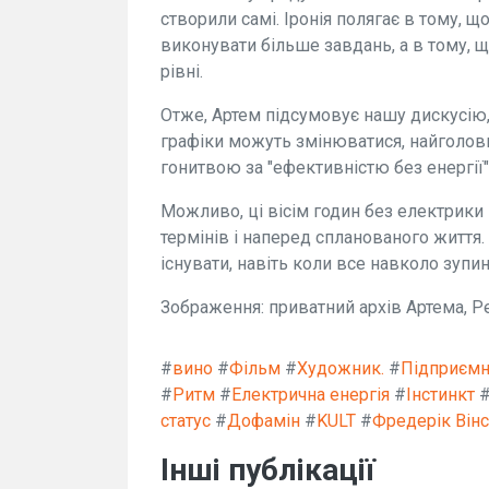
створили самі. Іронія полягає в тому, 
виконувати більше завдань, а в тому,
рівні.
Отже, Артем підсумовує нашу дискусію, 
графіки можуть змінюватися, найголовн
гонитвою за "ефективністю без енергії"
Можливо, ці вісім годин без електрики 
термінів і наперед спланованого житт
існувати, навіть коли все навколо зупи
Зображення: приватний архів Артема, Pe
#
вино
#
Фільм
#
Художник.
#
Підприєм
#
Ритм
#
Електрична енергія
#
Інстинкт
статус
#
Дофамін
#
KULT
#
Фредерік Він
Інші публікації