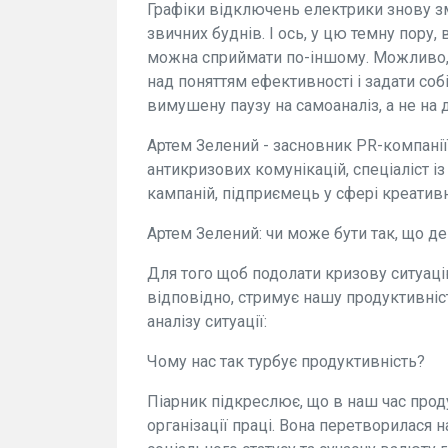
Графіки відключень електрики знову з
звичних буднів. І ось, у цю темну пору,
можна сприймати по-іншому. Можливо, 
над поняттям ефективності і задати собі
вимушену паузу на самоаналіз, а не на 
Артем Зелений - засновник PR-компанії "Z
антикризових комунікацій, спеціаліст 
кампаній, підприємець у сфері креативн
Артем Зелений: чи може бути так, що де
Для того щоб подолати кризову ситуаці
відповідно, стримує нашу продуктивніс
аналізу ситуації:
Чому нас так турбує продуктивність?
Піарник підкреслює, що в наш час прод
організації праці. Вона перетворилася 