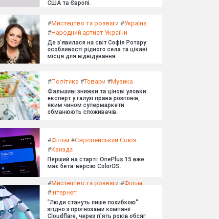
США та Європі.
#
Мистецтво та розваги
#
Україна
#
Народний артист України
Де з'явилася на світ Софія Ротару:
особливості рідного села та цікаві
місця для відвідування.
#
Політика
#
Товари
#
Музика
Фальшиві знижки та цінові уловки:
експерт у галузі права розповів,
яким чином супермаркети
обманюють споживачів.
#
Фільм
#
Європейський Союз
#
Канада
Перший на старті: OnePlus 15 вже
має бета-версію ColorOS.
#
Мистецтво та розваги
#
Фільм
#
Інтернет
"Люди стануть лише похибкою":
згідно з прогнозами компанії
Cloudflare, через п'ять років обсяг