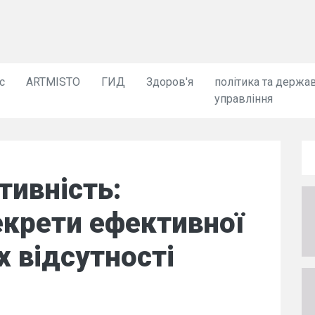
с
ARTMISTO
ГИД
Здоров'я
політика та держа
управління
тивність:
екрети ефективної
х відсутності