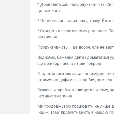
* Дозвольте собі непродуктивність. Сві
це теж життя.
* Перегляньте ставлення до часу. Його 
* Створіть власну систему рівноваги. Там
натхнення.
Продуктивність — це добре, але не варто
Водночас, бажання діяти і домагатися у
що це вкорінено в нашій природі:
Людство вижило завдяки тому, що вин
отримував дофамін за здобич, землероб
Сучасна ж проблема людства в тому, щ
інстинкт змагання:
Ми продовжуємо працювати не лише дл
інших. Тому продуктивність є нашою п