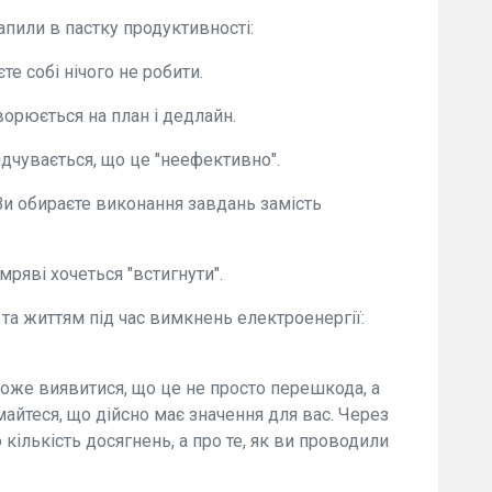
апили в пастку продуктивності:
те собі нічого не робити.
ворюється на план і дедлайн.
відчувається, що це "неефективно".
Ви обираєте виконання завдань замість
емряві хочеться "встигнути".
та життям під час вимкнень електроенергії:
 може виявитися, що це не просто перешкода, а
айтеся, що дійсно має значення для вас. Через
 кількість досягнень, а про те, як ви проводили