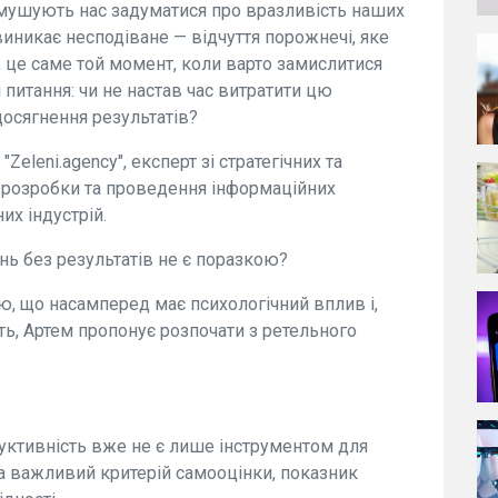
мушують нас задуматися про вразливість наших
 виникає несподіване — відчуття порожнечі, яке
це саме той момент, коли варто замислитися
 питання: чи не настав час витратити цю
досягнення результатів?
eleni.agency", експерт зі стратегічних та
із розробки та проведення інформаційних
их індустрій.
нь без результатів не є поразкою?
ю, що насамперед має психологічний вплив і,
ть, Артем пропонує розпочати з ретельного
уктивність вже не є лише інструментом для
на важливий критерій самооцінки, показник