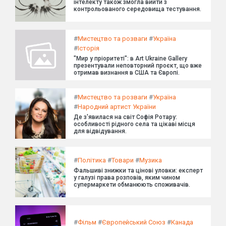
інтелекту також змогла вийти з
контрольованого середовища тестування.
#
Мистецтво та розваги
#
Україна
#
Історія
"Мир у пріоритеті": в Art Ukraine Gallery
презентували неповторний проєкт, що вже
отримав визнання в США та Європі.
#
Мистецтво та розваги
#
Україна
#
Народний артист України
Де з'явилася на світ Софія Ротару:
особливості рідного села та цікаві місця
для відвідування.
#
Політика
#
Товари
#
Музика
Фальшиві знижки та цінові уловки: експерт
у галузі права розповів, яким чином
супермаркети обманюють споживачів.
#
Фільм
#
Європейський Союз
#
Канада