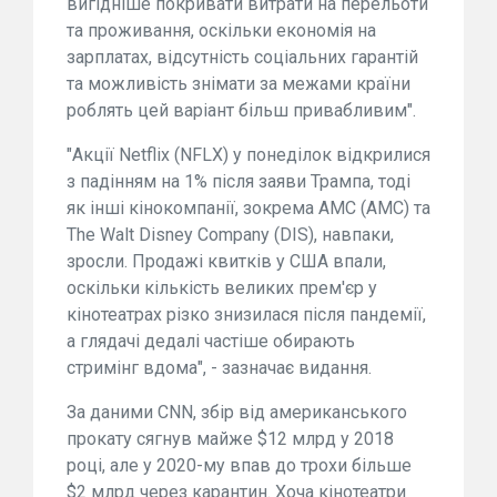
вигідніше покривати витрати на перельоти
та проживання, оскільки економія на
зарплатах, відсутність соціальних гарантій
та можливість знімати за межами країни
роблять цей варіант більш привабливим".
"Акції Netflix (NFLX) у понеділок відкрилися
з падінням на 1% після заяви Трампа, тоді
як інші кінокомпанії, зокрема AMC (AMC) та
The Walt Disney Company (DIS), навпаки,
зросли. Продажі квитків у США впали,
оскільки кількість великих прем'єр у
кінотеатрах різко знизилася після пандемії,
а глядачі дедалі частіше обирають
стримінг вдома", - зазначає видання.
За даними CNN, збір від американського
прокату сягнув майже $12 млрд у 2018
році, але у 2020-му впав до трохи більше
$2 млрд через карантин. Хоча кінотеатри