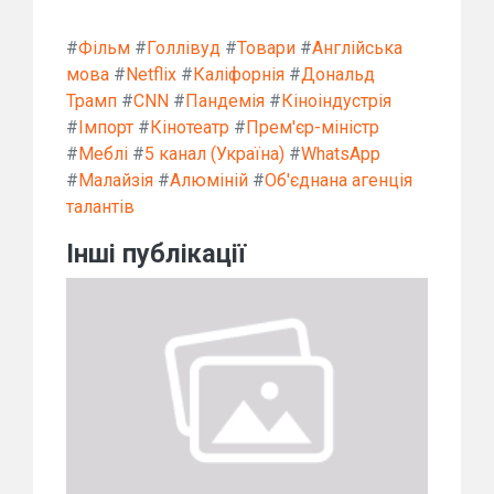
#
Фільм
#
Голлівуд
#
Товари
#
Англійська
мова
#
Netflix
#
Каліфорнія
#
Дональд
Трамп
#
CNN
#
Пандемія
#
Кіноіндустрія
#
Імпорт
#
Кінотеатр
#
Прем'єр-міністр
#
Меблі
#
5 канал (Україна)
#
WhatsApp
#
Малайзія
#
Алюміній
#
Об'єднана агенція
талантів
Інші публікації