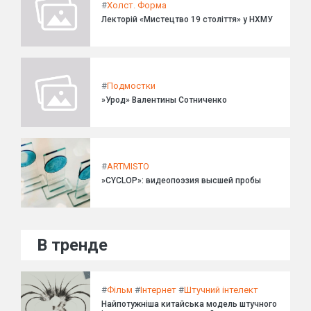
#
Холст. Форма
Лекторій «Мистецтво 19 століття» у НХМУ
#
Подмостки
»Урод» Валентины Сотниченко
#
ARTMISTO
»CYCLOP»: видеопоэзия высшей пробы
В тренде
#
Фільм
#
Інтернет
#
Штучний інтелект
Найпотужніша китайська модель штучного