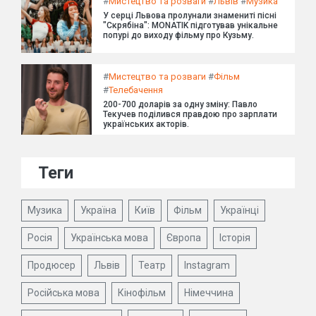
#
Мистецтво та розваги
#
Львів
#
Музика
У серці Львова пролунали знамениті пісні
"Скрябіна": MONATIK підготував унікальне
попурі до виходу фільму про Кузьму.
#
Мистецтво та розваги
#
Фільм
#
Телебачення
200-700 доларів за одну зміну: Павло
Текучев поділився правдою про зарплати
українських акторів.
Теги
Музика
Україна
Київ
Фільм
Українці
Росія
Українська мова
Європа
Історія
Продюсер
Львів
Театр
Instagram
Російська мова
Кінофільм
Німеччина