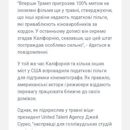
"Вперше Трамп пригрозив 100% митом на
іноземні фільми ще у травні, стверджуючи,
що інші країни надають податкові пільги,
які приваблюють кіновиробників за
кордон. У останньому дописі він окремо
згадав Каліфорнію, сказавши, що цей штат
постраждав особливо сильно", - йдеться в
повідомленні.
У той же час Каліфорнія та кілька інших
міст у США впровадили податкові пільги
для підтримки кінематографа. Як правило,
американські актори і режисери віддають
перевагу працювати ближче до своїх
домівок.
Однак, як підкреслив у травні віце-
президент United Talent Agency Джей
Сурес, "насправді для голлівудських студій