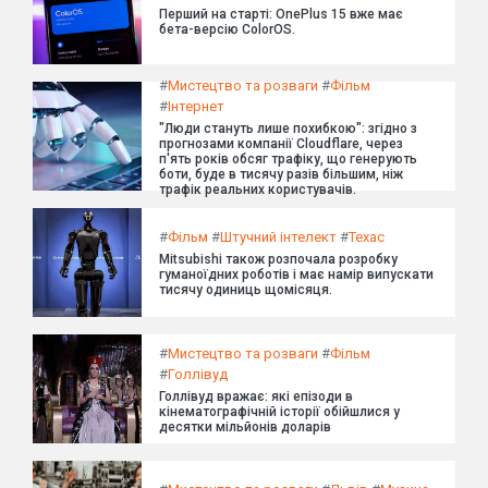
Перший на старті: OnePlus 15 вже має
бета-версію ColorOS.
#
Мистецтво та розваги
#
Фільм
#
Інтернет
"Люди стануть лише похибкою": згідно з
прогнозами компанії Cloudflare, через
п'ять років обсяг трафіку, що генерують
боти, буде в тисячу разів більшим, ніж
трафік реальних користувачів.
#
Фільм
#
Штучний інтелект
#
Техас
Mitsubishi також розпочала розробку
гуманоїдних роботів і має намір випускати
тисячу одиниць щомісяця.
#
Мистецтво та розваги
#
Фільм
#
Голлівуд
Голлівуд вражає: які епізоди в
кінематографічній історії обійшлися у
десятки мільйонів доларів