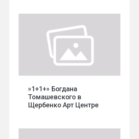
»1+1+» Богдана
Томашевского в
Щербенко Арт Центре