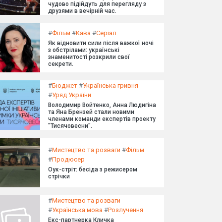
чудово підійдуть для перегляду з
друзями в вечірній час.
#
Фільм
#
Кава
#
Серіал
Як відновити сили після важкої ночі
з обстрілами: українські
знаменитості розкрили свої
секрети.
#
Бюджет
#
Українська гривня
#
Уряд України
Володимир Войтенко, Анна Людигіна
та Яна Брензей стали новими
членами команди експертів проекту
"Тисячовесни".
#
Мистецтво та розваги
#
Фільм
#
Продюсер
Оук-стріт: бесіда з режисером
стрічки
#
Мистецтво та розваги
#
Українська мова
#
Розлучення
Екс-партнерка Кличка