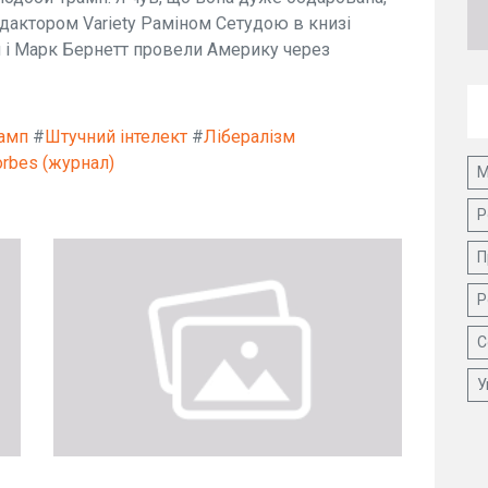
едактором Variety Раміном Сетудою в книзі
мп і Марк Бернетт провели Америку через
амп
#
Штучний інтелект
#
Лібералізм
orbes (журнал)
М
Р
П
Р
С
У