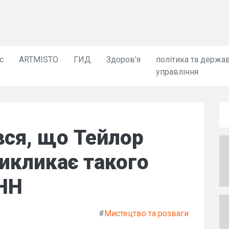
с
ARTMISTO
ГИД
Здоров'я
політика та держа
управління
вся, що Тейлор
викликає такого
УНН
#
Мистецтво та розваги