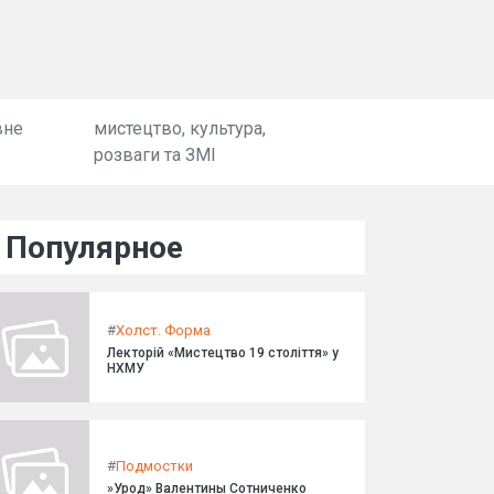
вне
мистецтво, культура,
розваги та ЗМІ
Популярное
#
Холст. Форма
Лекторій «Мистецтво 19 століття» у
НХМУ
#
Подмостки
»Урод» Валентины Сотниченко