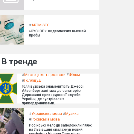
#
ARTMISTO
»CYCLOP»: видеопоэзия высшей
пробы
В тренде
#
Мистецтво та розваги
#
Фільм
#
Голлівуд
Голлівудська знаменитість Джессі
Айзенберг завітала до санаторію
Державної прикордонної служби
України, де зустрілася з
прикордонниками.
#
Українська мова
#
Музика
#
Російська мова
Російські мелодії заполонили пляж:
на Львівщині спалахнув новий
конфлікт - Новини Твоє місто