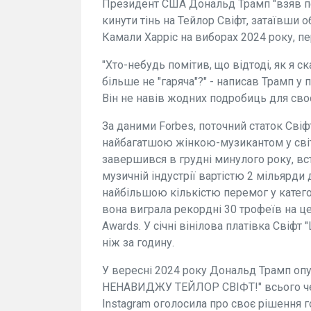
Президент США Дональд Трамп "взяв пе
кинути тінь на Тейлор Свіфт, затаївши о
Камали Харріс на виборах 2024 року, пе
"Хто-небудь помітив, що відтоді, як я
більше не "гаряча"?" - написав Трамп у п
Він не навів жодних подробиць для своє
За даними Forbes, поточний статок Свіфт
найбагатшою жінкою-музикантом у світі.
завершився в грудні минулого року, в
музичній індустрії вартістю 2 мільярд
найбільшою кількістю перемог у категорі
вона виграла рекордні 30 трофеїв на ц
Awards. У січні вінілова платівка Свіфт 
ніж за годину.
У вересні 2024 року Дональд Трамп опу
НЕНАВИДЖУ ТЕЙЛОР СВІФТ!" всього через
Instagram оголосила про своє рішення 