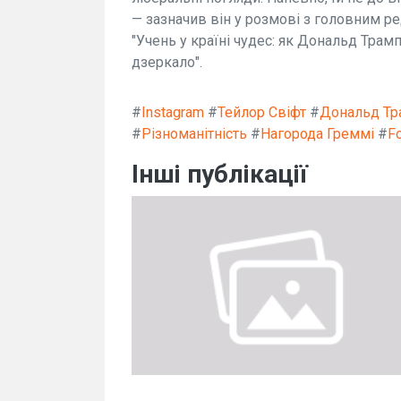
— зазначив він у розмові з головним р
"Учень у країні чудес: як Дональд Тра
дзеркало".
#
Instagram
#
Тейлор Свіфт
#
Дональд Тр
#
Різноманітність
#
Нагорода Греммі
#
F
Інші публікації