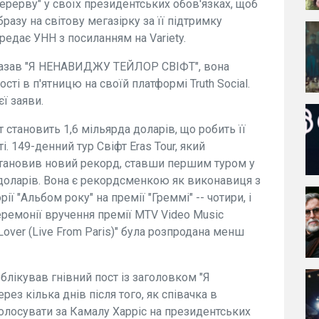
рерву" у своїх президентських обов'язках, щоб
бразу на світову мегазірку за її підтримку
редає УНН з посиланням на Variety.
 сказав "Я НЕНАВИДЖУ ТЕЙЛОР СВІФТ", вона
ості в п'ятницю на своїй платформі Truth Social.
ї заяви.
 становить 1,6 мільярда доларів, що робить її
 149-денний тур Свіфт Eras Tour, який
становив новий рекорд, ставши першим туром у
и доларів. Вона є рекордсменкою як виконавиця з
ї "Альбом року" на премії "Греммі" -- чотири, і
еремонії вручення премії MTV Video Music
"Lover (Live From Paris)" була розпродана менш
блікував гнівний пост із заголовком "Я
 кілька днів після того, як співачка в
голосувати за Камалу Харріс на президентських