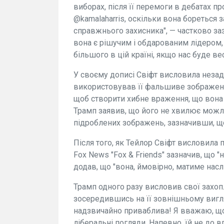
виборах, після її перемоги в дебатах п
@kamalaharris, оскільки вона бореться з
справжнього захисника", — частково заз
вона є рішучим і обдарованим лідером,
більшого в цій країні, якщо нас буде вес
У своєму дописі Свіфт висловила незад
використовував її фальшиве зображенн
щоб створити хибне враження, що вона й
Трамп заявив, що його не хвилює можл
підроблених зображень, зазначивши, що
Після того, як Тейлор Свіфт висловила 
Fox News "Fox & Friends" зазначив, що "
додав, що "вона, ймовірно, матиме наслі
Трамп одного разу висловив свої захоп
зосередившись на її зовнішньому вигл
надзвичайно приваблива! Я вважаю, що 
ліберальні погляди. Напевно, їй не до 