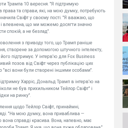
роти Трампа 10 вересня. "Я підтримую
а права та справи, які, на мою думку, потребують
начила Свіфт у своєму пості. "Я вважаю, що
 і впевнена, що ми можемо досягти значно
ти спокій, а не безлад".
оволення з приводу того, що Трамп раніше
я, створене за допомогою штучного інтелекту,
ого підтримує. У інтерв'ю для Fox Business
ивий позов від Свіфт через публікацію цих
 "всі вони були створені іншими особами".
підтримку Харріс, Дональд Трамп в інтерв'ю на
ніколи не був прихильником Тейлор Свіфт" і
дки на ринку".
лення щодо Тейлор Свіфт, принаймні,
яді. "На мою думку, вона приваблива —
вона справді красива. Вона, напевно, має
вподоби Трамп. Я чув, що вона дуже обдарована,"