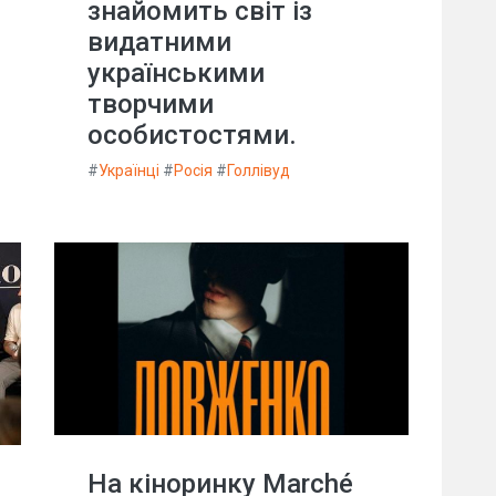
знайомить світ із
видатними
українськими
творчими
особистостями.
#
Українці
#
Росія
#
Голлівуд
На кіноринку Marché