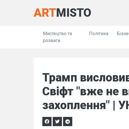
ART
MISTO
Мистецтво та
Політика
Бізне
розваги
Трамп вислови
Свіфт "вже не 
захоплення" | 