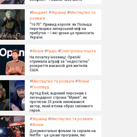
#
Бюджет
#
Українці
#
Мистецтво та
розваги
"1670": Привид короля: як Польща
перетворює імперський міф на
прибуток – і які уроки це приносить
Україні.
#
Фільм
#
Радіо
#
Електронна пошта
На початку іноземці: OpenAI
отримала штраф за "недостатнє"
розкриття вакансій для жителів
США.
#
Мистецтво та розваги
#
Фільм
#
Голлівуд
Артед Бей, відомий персонаж з
легендарної стрічки "Мумія": як
протягом 25 років змінювався
актор, який втілив образ сміливого
героя.
#
Українці
#
Мистецтво та розваги
#
Фільм
Документальні фільми та серіали на
Netflix - це цікаві програми, які