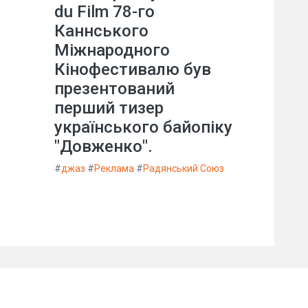
du Film 78-го
Каннського
Міжнародного
Кінофестивалю був
презентований
перший тизер
українського байопіку
"Довженко".
#
джаз
#
Реклама
#
Радянський Союз