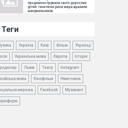
продемонструвала своїх дорослих
дітей: генетичні риси мера вразили
шанувальників.
Теги
узика
Україна
Київ
Фільм
Українці
осія
Українська мова
Європа
Історія
родюсер
Львів
Театр
Instagram
осійська мова
Кінофільм
Німеччина
оціальна мережа
Facebook
Музикант
крінформ