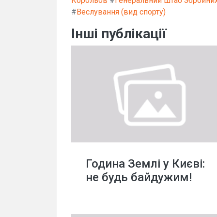
Корольов
#
Генеральний штаб Збройних
#
Веслування (вид спорту)
Інші публікації
Година Землі у Києві:
не будь байдужим!