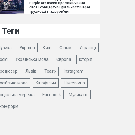
Purple оголосив про закінчення
своєї концертної діяльності через
труднощі зі здоров'ям.
Теги
узика
Україна
Київ
Фільм
Українці
осія
Українська мова
Європа
Історія
родюсер
Львів
Театр
Instagram
осійська мова
Кінофільм
Німеччина
оціальна мережа
Facebook
Музикант
крінформ