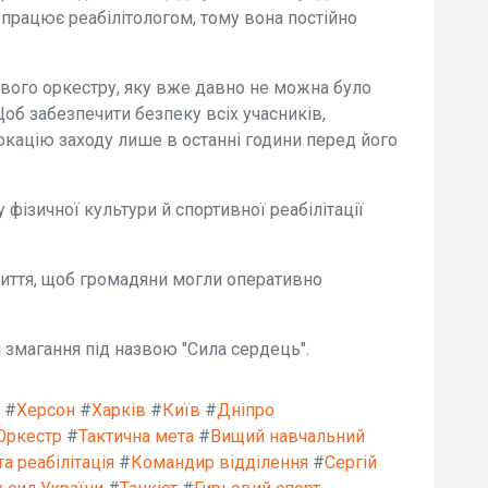
а працює реабілітологом, тому вона постійно
вого оркестру, яку вже давно не можна було
об забезпечити безпеку всіх учасників,
окацію заходу лише в останні години перед його
у фізичної культури й спортивної реабілітації
риття, щоб громадяни могли оперативно
 змагання під назвою "Сила сердець".
#
Херсон
#
Харків
#
Київ
#
Дніпро
Оркестр
#
Тактична мета
#
Вищий навчальний
а реабілітація
#
Командир відділення
#
Сергій