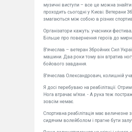
музичні виступи – все це можна знайти
проходить сьогодні у Києві. Ветерани З
змагаються між собою в різних спортив
Організатори кажуть: учасники фестива
Більше про повернення героїв до мирн
В'ячеслав – ветеран Збройних Сил Украї
машини. Два роки тому він втратив ног
бойового завдання.
В'ячеслав Олександрович, колишній уча
Я досі перебуваю на реабілітації. Отрим
Нога втрачає м'язи. - А рука теж постра
зовсім немає.
Спортивна реабілітація має величезне з
сидячим волейболом і прагне бути залуч