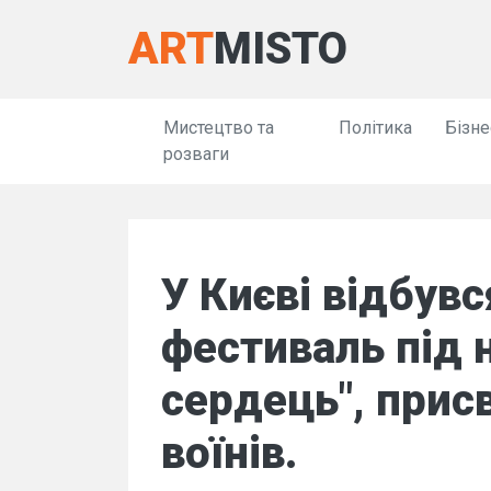
ART
MISTO
Мистецтво та
Політика
Бізне
розваги
У Києві відбув
фестиваль під 
сердець", прис
воїнів.