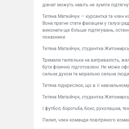
дівчат можуть навіть не зуміти підтягн
Тетяна Матвійчук — курсантка та член 
Вона прагне стати фахівцем у галузі ра
виконати ще більше підтягувань, останн
показники.
Тетяна Матвійчук, студентка Житомирсь
Тримали гантельки на витривалість, жа
бути фізично підготовлені. Не може офі
сильна духом та морально сильна людин
Тетяна підкреслює, що в її навчальному
Тетяна Матвійчук, студентка Житомирсь
І футбол, боротьба, бокс, рукопашна, те
Пилип, член команди повітряного коман