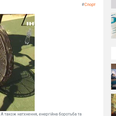
#
Спорт
 А також натхнення, енергійна боротьба та