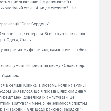
сть у цих змаганнях. Це допомагає їм
хологічний стан. - А ви де служите? - На
рганізації "Сила Сердець":
 чоловік - це ветерани. Зі всіх куточків нашої
про, Одеса, Львів.
 у спортивному фестивалі, намагаючись себе в
жається умовний човен, на ньому - Олександр.
а Україною:
ося в селищі Кринка, в лютому, коли на вулиці
ьодом. Виявилося, що я провів цілих сім днів у
і-решт мені довелося їх ампутувати. Це
атими врятували мене. Я не займаюся спортом
ізні заходи. - А як щодо ранкової зарядки? -