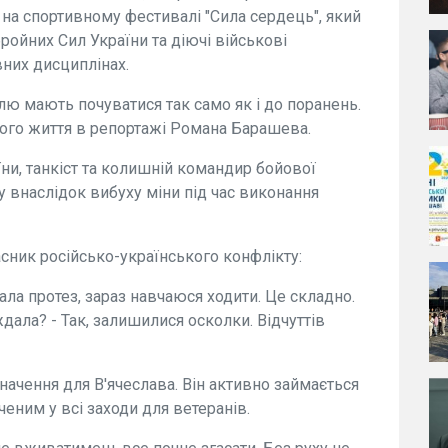
 на спортивному фестивалі "Сила сердець", який
бройних Сил України та діючі військові
них дисциплінах.
лю мають почуватися так само як і до поранень.
ого життя в репортажі Романа Барашева.
ни, танкіст та колишній командир бойової
у внаслідок вибуху міни під час виконання
сник російсько-українського конфлікту:
ала протез, зараз навчаюся ходити. Це складно.
ждала? - Так, залишилися осколки. Відчуттів
начення для В'ячеслава. Він активно займається
еним у всі заходи для ветеранів.