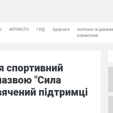
с
ARTMISTO
ГИД
Здоров'я
політика та держа
управління
ся спортивний
назвою "Сила
вячений підтримці