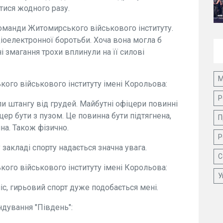
утися жодного разу.
команди Житомирського військового інституту.
діоелектронної боротьби. Хоча вона могла б
і змагання трохи вплинули на її силові
М
кого військового інституту імені Корольова:
Р
ли штангу від грудей. Майбутні офіцери повинні
цер бути з пузом. Це повинна бути підтягнена,
П
а. Також фізично.
Р
 закладі спорту надається значна увага.
С
кого військового інституту імені Корольова:
У
ніс, гирьовий спорт дуже подобається мені.
дування "Південь":