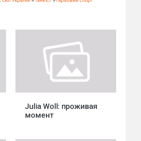
 сил України
#
Танкіст
#
Гирьовий спорт
Julia Woll: проживая
момент