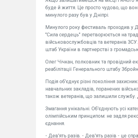
Якщо залишатимешся на місці і нічого 
буде й життя. Це просто чудово, що во
минулого разу був у Дніпрі.
Минулого року фестиваль проходив у Дн
"Сила сердець" перетворюється на трад
військовослужбовців та ветеранів ЗСУ
штаб України в партнерстві з громадсь
Олег Чічкан, полковник та провідний ек
реабілітації Генерального штабу Збройн
Подія об'єднує різні покоління захисник
навчальних закладів, поранених військо
також ветеранів, що залишили службу.
Змагання унікальні. Об'єднують усі кат
олімпійським принципом: не задля реко
єднання.
- Дев'ять разів. - Дев'ять разів - це сп