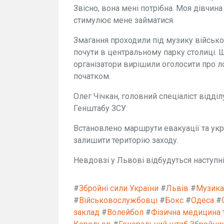
Звісно, вона мені потрібна. Моя дівчин
стимулює мене займатися.
Змагання проходили під музику військо
почути в центральному парку столиці. Щ
організатори вирішили оголосити про л
початком.
Олег Чічкан, головний спеціаліст відділ
Генштабу ЗСУ:
Встановлено маршрути евакуації та ук
залишити територію заходу.
Невдовзі у Львові відбудуться наступні
#
Збройні сили України
#
Львів
#
Музика
#
Військовослужбовці
#
Бокс
#
Одеса
#
заклад
#
Волейбол
#
Фізична медицина т