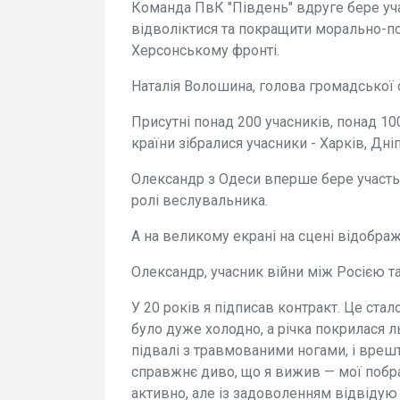
Команда ПвК "Південь" вдруге бере уча
відволіктися та покращити морально-пси
Херсонському фронті.
Наталія Волошина, голова громадської о
Присутні понад 200 учасників, понад 100
країни зібралися учасники - Харків, Дні
Олександр з Одеси вперше бере участь
ролі веслувальника.
А на великому екрані на сцені відобра
Олександр, учасник війни між Росією т
У 20 років я підписав контракт. Це стал
було дуже холодно, а річка покрилася л
підвалі з травмованими ногами, і врешт
справжнє диво, що я вижив — мої побр
активно, але із задоволенням відвідую р