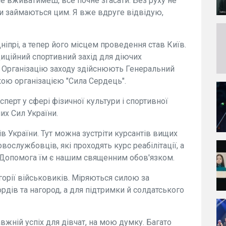
не вживатимеш, все почне згасати. Без руху не
ни займаються цим. Я вже вдруге відвідую,
іпрі, а тепер його місцем проведення став Київ.
иційний спортивний захід для діючих
. Організацію заходу здійснюють Генеральний
кою організацією "Сила Сердець".
сперт у сфері фізичної культури і спортивної
их Сил України.
ів України. Тут можна зустріти курсантів вищих
вослужбовців, які проходять курс реабілітації, а
 Допомога їм є нашим священним обов'язком.
егорії військовиків. Міряються силою за
рдів та нагород, а для підтримки й солдатського
равжній успіх для дівчат, на мою думку. Багато