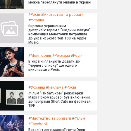
можна переглянути онлайн в Україні
#
Росія
#
Мистецтво та розваги
#
Україна
Вирізана українським
дистриб'ютором з "Людини-павука"
композиція Монеточки потрапила
до українського топ-100 на Apple
Music.
#
Моніторинг
#
Реклама
#
Росія
В Україні планують додати до
"чорного списку" ще одного
виконавця з Росії.
#
Українці
#
Реклама
#
Росія
Фільм "По батькові" режисерки
Марії Пономарьової був включений
до програми Short Cuts на фестивалі
TIFF.
#
Мистецтво та розваги
#
Фільм
#
Facebook
Вокаліст легендарної групи Deep