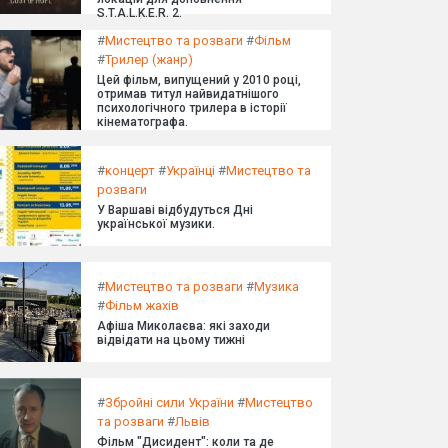
S.T.A.L.K.E.R. 2.
#
Мистецтво та розваги
#
Фільм
#
Трилер (жанр)
Цей фільм, випущений у 2010 році,
отримав титул найвидатнішого
психологічного трилера в історії
кінематографа.
#
концерт
#
Українці
#
Мистецтво та
розваги
У Варшаві відбудуться Дні
української музики.
#
Мистецтво та розваги
#
Музика
#
Фільм жахів
Афіша Миколаєва: які заходи
відвідати на цьому тижні
#
Збройні сили України
#
Мистецтво
та розваги
#
Львів
Фільм "Дисидент": коли та де