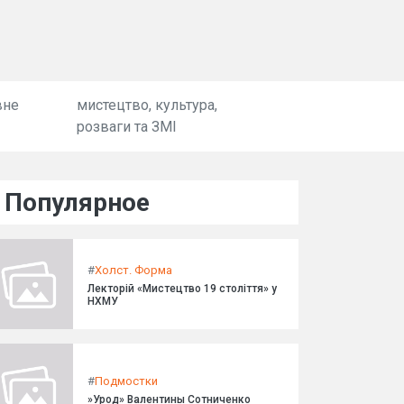
вне
мистецтво, культура,
розваги та ЗМІ
Популярное
#
Холст. Форма
Лекторій «Мистецтво 19 століття» у
НХМУ
#
Подмостки
»Урод» Валентины Сотниченко