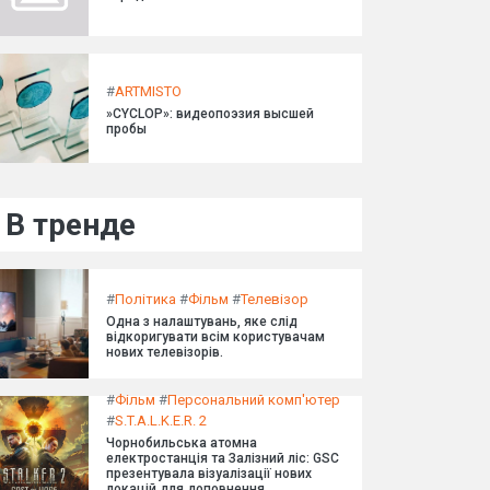
#
ARTMISTO
»CYCLOP»: видеопоэзия высшей
пробы
В тренде
#
Політика
#
Фільм
#
Телевізор
Одна з налаштувань, яке слід
відкоригувати всім користувачам
нових телевізорів.
#
Фільм
#
Персональний комп'ютер
#
S.T.A.L.K.E.R. 2
Чорнобильська атомна
електростанція та Залізний ліс: GSC
презентувала візуалізації нових
локацій для доповнення