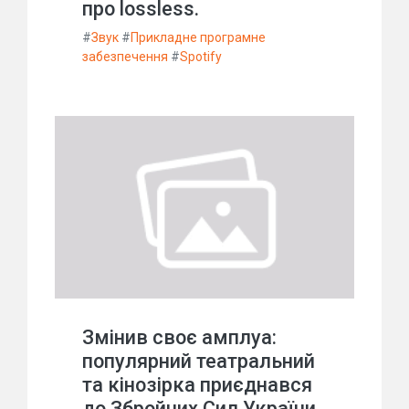
про lossless.
#
Звук
#
Прикладне програмне
забезпечення
#
Spotify
Змінив своє амплуа:
популярний театральний
та кінозірка приєднався
до Збройних Сил України.