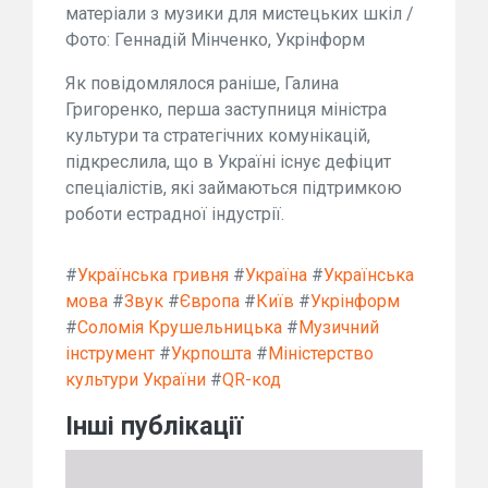
матеріали з музики для мистецьких шкіл /
Фото: Геннадій Мінченко, Укрінформ
Як повідомлялося раніше, Галина
Григоренко, перша заступниця міністра
культури та стратегічних комунікацій,
підкреслила, що в Україні існує дефіцит
спеціалістів, які займаються підтримкою
роботи естрадної індустрії.
#
Українська гривня
#
Україна
#
Українська
мова
#
Звук
#
Європа
#
Київ
#
Укрінформ
#
Соломія Крушельницька
#
Музичний
інструмент
#
Укрпошта
#
Міністерство
культури України
#
QR-код
Інші публікації