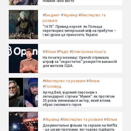
Новини Твоє місто
#
Бюджет
#
Українці
#
Мистецтво та
розваги
"1670": Привид короля: як Польща
перетворює імперський міф на прибуток –
і які уроки це приносить Україні.
#
Фільм
#
Радіо
#
Електронна пошта
На початку іноземці: OpenAI отримала
штраф за "недостатнє" розкриття вакансій
для жителів США.
#
Мистецтво та розваги
#
Фільм
#
Голлівуд
Артед Бей, відомий персонаж з
легендарної стрічки "Мумія": як протягом
25 років змінювався актор, який втілив
образ сміливого героя.
#
Українці
#
Мистецтво та розваги
#
Фільм
Документальні фільми та серіали на Netflix
- це цікаві програми, які чудово підійдуть