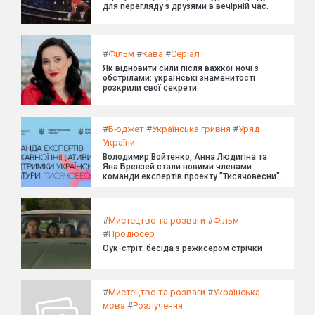
для перегляду з друзями в вечірній час.
#
Фільм
#
Кава
#
Серіал
Як відновити сили після важкої ночі з
обстрілами: українські знаменитості
розкрили свої секрети.
#
Бюджет
#
Українська гривня
#
Уряд
України
Володимир Войтенко, Анна Людигіна та
Яна Брензей стали новими членами
команди експертів проекту "Тисячовесни".
#
Мистецтво та розваги
#
Фільм
#
Продюсер
Оук-стріт: бесіда з режисером стрічки
#
Мистецтво та розваги
#
Українська
мова
#
Розлучення