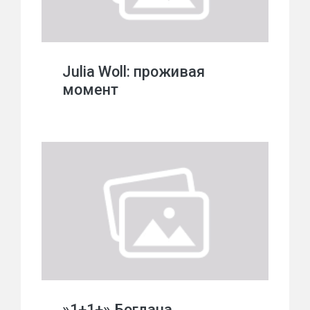
Julia Woll: проживая
момент
»1+1+» Богдана