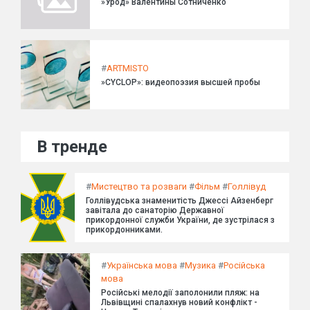
»Урод» Валентины Сотниченко
#
ARTMISTO
»CYCLOP»: видеопоэзия высшей пробы
В тренде
#
Мистецтво та розваги
#
Фільм
#
Голлівуд
Голлівудська знаменитість Джессі Айзенберг
завітала до санаторію Державної
прикордонної служби України, де зустрілася з
прикордонниками.
#
Українська мова
#
Музика
#
Російська
мова
Російські мелодії заполонили пляж: на
Львівщині спалахнув новий конфлікт -