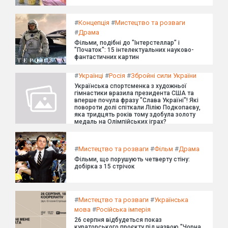
#
Концепція
#
Мистецтво та розваги
#
Драма
Фільми, подібні до "Інтерстеллар" і
"Початок": 15 інтелектуальних науково-
фантастичних картин
#
Українці
#
Росія
#
Збройні сили України
Українська спортсменка з художньої
гімнастики вразила президента США та
вперше почула фразу "Слава Україні"! Які
повороти долі спіткали Лілію Подкопаєву,
яка тридцять років тому здобула золоту
медаль на Олімпійських іграх?
#
Мистецтво та розваги
#
Фільм
#
Драма
Фільми, що порушують четверту стіну:
добірка з 15 стрічок
#
Мистецтво та розваги
#
Українська
мова
#
Російська імперія
26 серпня відбудеться показ
кураторського проєкту під назвою "Чорна