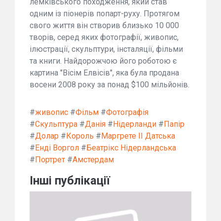
лемківського походження, який став
одним із піонерів попарт-руху. Протягом
свого життя він створив близько 10 000
творів, серед яких фотографії, живопис,
ілюстрації, скульптури, інсталяції, фільми
та книги. Найдорожчою його роботою є
картина "Вісім Елвісів", яка була продана
восени 2008 року за понад $100 мільйонів.
#
живопис
#
Фільм
#
Фотографія
#
Скульптура
#
Данія
#
Нідерланди
#
Папір
#
Долар
#
Король
#
Маргрете II Датська
#
Енді Воргол
#
Беатрікс Нідерландська
#
Портрет
#
Амстердам
Інші публікації