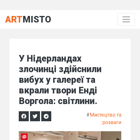
ART
MISTO
У Нідерландах
злочинці здійснили
вибух у галереї та
вкрали твори Енді
Воргола: світлини.
#
Мистецтво та
розваги