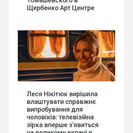
Томашевского в
Щербенко Арт Центре
Леся Нікітюк вирішила
влаштувати справжнє
випробування для
чоловіків: телевізійна
зірка вперше з'явиться
на великому екрані в