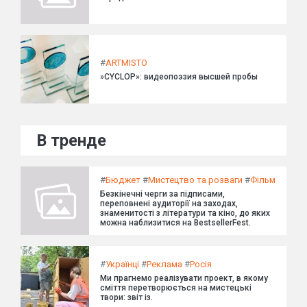
#
ARTMISTO
»CYCLOP»: видеопоэзия высшей пробы
В тренде
#
Бюджет
#
Мистецтво та розваги
#
Фільм
Безкінечні черги за підписами,
переповнені аудиторії на заходах,
знаменитості з літератури та кіно, до яких
можна наблизитися на BestsellerFest.
#
Українці
#
Реклама
#
Росія
Ми прагнемо реалізувати проект, в якому
сміття перетворюється на мистецькі
твори: звіт із.