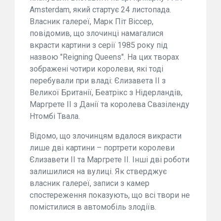
Amsterdam, який стартує 24 листопада.
Власник галереї, Марк Піт Віссер,
повідомив, що злочинці намагалися
вкрасти картини з серії 1985 року під
назвою "Reigning Queens". На цих творах
зображені чотири королеви, які тоді
перебували при владі: Єлизавета ІІ з
Великої Британії, Беатрікс з Нідерландів,
Маргрете ІІ з Данії та королева Свазіленду
Нтомбі Твала.
Відомо, що злочинцям вдалося викрасти
лише дві картини – портрети королеви
Єлизавети ІІ та Маргрете ІІ. Інші дві роботи
залишилися на вулиці. Як стверджує
власник галереї, записи з камер
спостереження показують, що всі твори не
помістилися в автомобіль злодіїв.