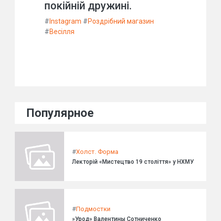
покійній дружині.
#
Instagram
#
Роздрібний магазин
#
Весілля
Популярное
#
Холст. Форма
Лекторій «Мистецтво 19 століття» у НХМУ
#
Подмостки
»Урод» Валентины Сотниченко