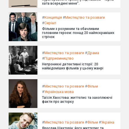
хата всередині мене".
#
Концепція
#
Мистецтво та розваги
#
Серіал
Фільми з розумним та обачливим
головним героєм: понад 20 найяскравіших
стрічок
#
Мистецтво та розваги
#
Драма
#
Підприємництво
Непроникні детективні історії: 20
найвідоміших фільмів у цьому жанрі
#
Мистецтво та розваги
#
Фільм
#
Українська мова
Таїсія Хвостова: життєпис та захоплюючі
факти про акторку
#
Мистецтво та розваги
#
Фільм
#
Україна
Ярослав Шахторін: його життєпис та