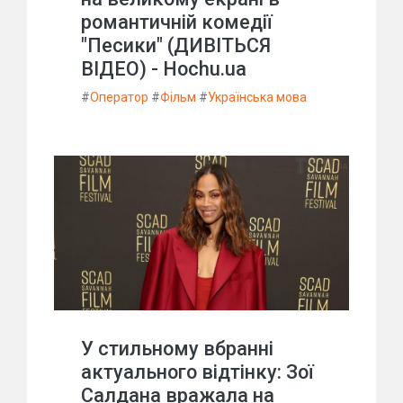
романтичній комедії
"Песики" (ДИВІТЬСЯ
ВІДЕО) - Hochu.ua
#
Оператор
#
Фільм
#
Українська мова
У стильному вбранні
актуального відтінку: Зої
Салдана вражала на