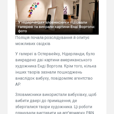
Поліція почала розслідування й опитує
можливих свідків
У галереї в Остервейку, Нідерланди, було
викрадено дві картини американського
художника Енді Воргола. Крім того, кілька
інших творів зазнали пошкоджень
внаслідок вибуху, повідомляє агентство
AP.
Зловмисники використали вибухівку, щоб
вибити двері до приміщення, де
зберігалися твори художника. Ці роботи
планували виставити на арт'ярмарку PAN