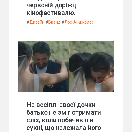
червоній доріжці
кінофестивалю.
#
Дизайн
#
Бренд
#
Лос-Анджелес
На весіллі своєї дочки
батько не зміг стримати
сліз, коли побачив її в
сукні, що належала його