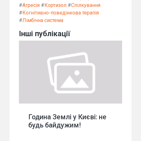
#
Агресія
#
Кортизол
#
Спілкування
#
Когнітивно-поведінкова терапія
#
Лімбічна система
Інші публікації
Година Землі у Києві: не
будь байдужим!