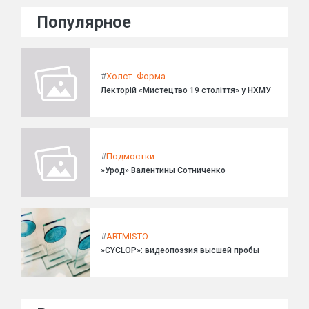
Популярное
#
Холст. Форма
Лекторій «Мистецтво 19 століття» у НХМУ
#
Подмостки
»Урод» Валентины Сотниченко
#
ARTMISTO
»CYCLOP»: видеопоэзия высшей пробы