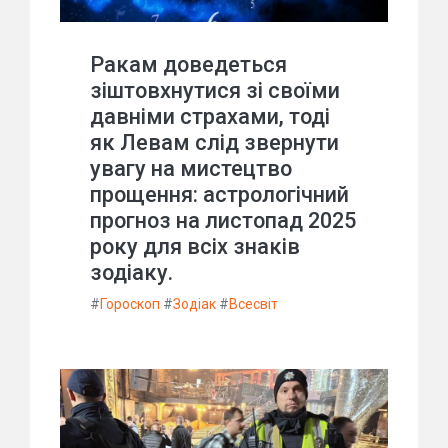
Ракам доведеться
зіштовхнутися зі своїми
давніми страхами, тоді
як Левам слід звернути
увагу на мистецтво
прощення: астрологічний
прогноз на листопад 2025
року для всіх знаків
зодіаку.
#
Гороскоп
#
Зодіак
#
Всесвіт