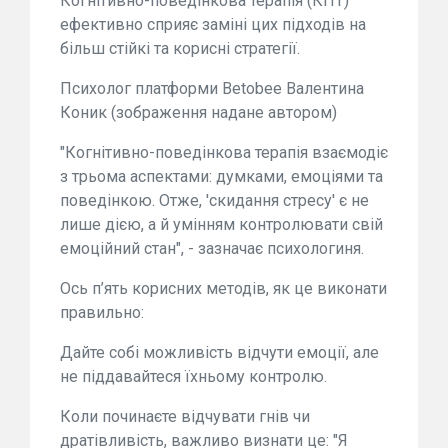
Когнітивно-поведінкова терапія (КПТ)
ефективно сприяє заміні цих підходів на
більш стійкі та корисні стратегії.
Психолог платформи Betobee Валентина
Коник (зображення надане автором)
"Когнітивно-поведінкова терапія взаємодіє
з трьома аспектами: думками, емоціями та
поведінкою. Отже, 'скидання стресу' є не
лише дією, а й умінням контролювати свій
емоційний стан", - зазначає психологиня.
Ось п’ять корисних методів, як це виконати
правильно:
Дайте собі можливість відчути емоції, але
не піддавайтеся їхньому контролю.
Коли починаєте відчувати гнів чи
дратівливість, важливо визнати це: "Я