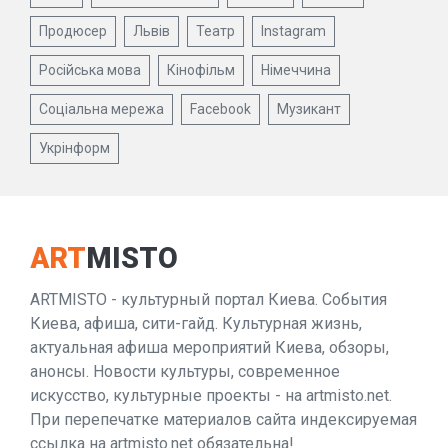
Продюсер
Львів
Театр
Instagram
Російська мова
Кінофільм
Німеччина
Соціальна мережа
Facebook
Музикант
Укрінформ
ART
MISTO
ARTMISTO - культурный портал Киева. События
Киева, афиша, сити-гайд. Культурная жизнь,
актуальная афиша мероприятий Киева, обзоры,
анонсы. Новости культуры, современное
искусство, культурные проекты - на artmisto.net.
При перепечатке материалов сайта индексируемая
ссылка на artmisto.net обязательна!