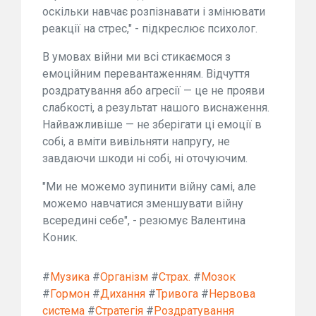
оскільки навчає розпізнавати і змінювати
реакції на стрес," - підкреслює психолог.
В умовах війни ми всі стикаємося з
емоційним перевантаженням. Відчуття
роздратування або агресії — це не прояви
слабкості, а результат нашого виснаження.
Найважливіше — не зберігати ці емоції в
собі, а вміти вивільняти напругу, не
завдаючи шкоди ні собі, ні оточуючим.
"Ми не можемо зупинити війну самі, але
можемо навчатися зменшувати війну
всередині себе", - резюмує Валентина
Коник.
#
Музика
#
Організм
#
Страх.
#
Мозок
#
Гормон
#
Дихання
#
Тривога
#
Нервова
система
#
Стратегія
#
Роздратування