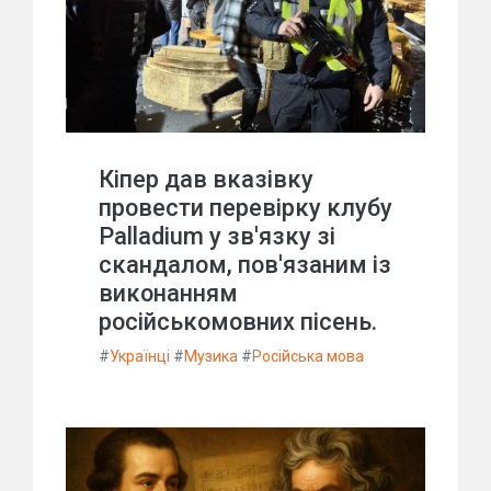
Кіпер дав вказівку
провести перевірку клубу
Palladium у зв'язку зі
скандалом, пов'язаним із
виконанням
російськомовних пісень.
#
Українці
#
Музика
#
Російська мова