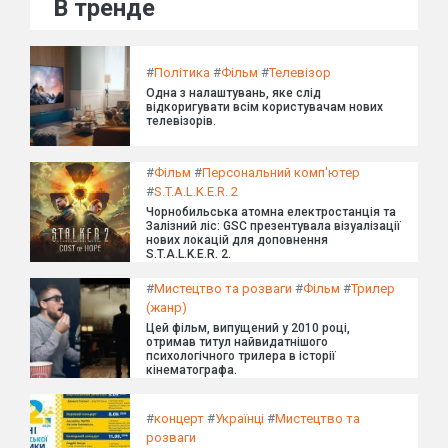
В тренде
#
Політика
#
Фільм
#
Телевізор
Одна з налаштувань, яке слід
відкоригувати всім користувачам нових
телевізорів.
#
Фільм
#
Персональний комп'ютер
#
S.T.A.L.K.E.R. 2
Чорнобильська атомна електростанція та
Залізний ліс: GSC презентувала візуалізації
нових локацій для доповнення
S.T.A.L.K.E.R. 2.
#
Мистецтво та розваги
#
Фільм
#
Трилер
(жанр)
Цей фільм, випущений у 2010 році,
отримав титул найвидатнішого
психологічного трилера в історії
кінематографа.
#
концерт
#
Українці
#
Мистецтво та
розваги