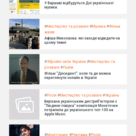
У Варшаві відбудуться Дні української
музики.
#
Мистецтво та розваги
#
Музика
#
Фільм
жахів
Афіша Миколаєва: які заходи відвідати на
цьому тижні
#
Збройні сили України
#
Мистецтво та
розваги
#
Львів
Фільм "Дисидент": коли та де можна
переглянути онлайн в Україні
#
Росія
#
Мистецтво та розваги
#
Україна
Вирізана українським дистриб'ютором з
"Людини-павука" композиція Монеточки
потрапила до українського топ-100 на
Apple Music.
#
Моніторинг
#
Реклама
#
Росія