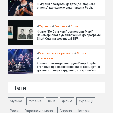
В Україні планують додати до "чорного
списку" ще одного виконавця з Росії.
#
Українці
#
Реклама
#
Росія
Фільм "По батькові" режисерки Марії
Пономарьової був включений до програми
Short Cuts на фестивалі TIFF.
#
Мистецтво та розваги
#
Фільм
#
Facebook
Вокаліст легендарної групи Deep Purple
оголосив про закінчення своєї концертної
діяльності через труднощі зі здоров'ям.
Теги
Музика
Україна
Київ
Фільм
Українці
Росія
Українська мова
Європа
Історія