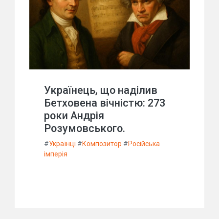
Українець, що наділив
Бетховена вічністю: 273
роки Андрія
Розумовського.
#
Українці
#
Композитор
#
Російська
імперія