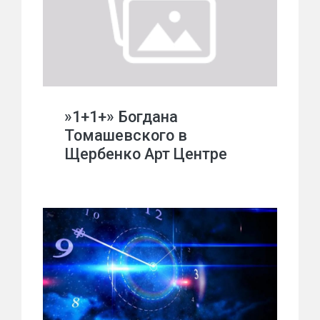
»1+1+» Богдана
Томашевского в
Щербенко Арт Центре