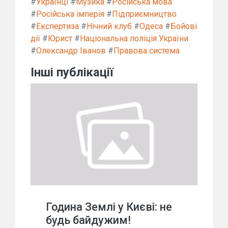
#
Українці
#
Музика
#
Російська мова
#
Російська імперія
#
Підприємництво
#
Експертиза
#
Нічний клуб
#
Одеса
#
Бойові
дії
#
Юрист
#
Національна поліція України
#
Олександр Іванов
#
Правова система
Інші публікації
Година Землі у Києві: не
будь байдужим!