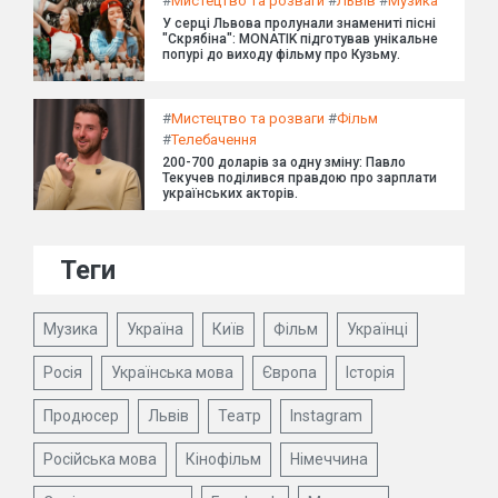
#
Мистецтво та розваги
#
Львів
#
Музика
У серці Львова пролунали знамениті пісні
"Скрябіна": MONATIK підготував унікальне
попурі до виходу фільму про Кузьму.
#
Мистецтво та розваги
#
Фільм
#
Телебачення
200-700 доларів за одну зміну: Павло
Текучев поділився правдою про зарплати
українських акторів.
Теги
Музика
Україна
Київ
Фільм
Українці
Росія
Українська мова
Європа
Історія
Продюсер
Львів
Театр
Instagram
Російська мова
Кінофільм
Німеччина