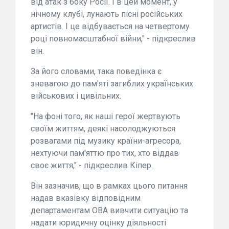
від атак з боку Росії. І в цей момент, у
нічному клубі, лунають пісні російських
артистів. І це відбувається на четвертому
році повномасштабної війни," - підкреслив
він.
За його словами, така поведінка є
зневагою до пам'яті загиблих українських
військових і цивільних.
"На фоні того, як наші герої жертвують
своїм життям, деякі насолоджуються
розвагами під музику країни-агресора,
нехтуючи пам'яттю про тих, хто віддав
своє життя," - підкреслив Кіпер.
Він зазначив, що в рамках цього питання
надав вказівку відповідним
департаментам ОВА вивчити ситуацію та
надати юридичну оцінку діяльності