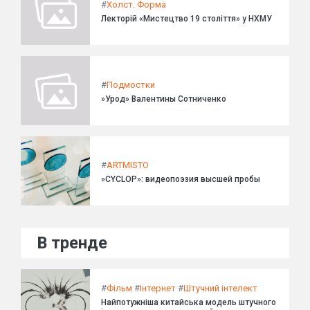
#
Холст. Форма
Лекторій «Мистецтво 19 століття» у НХМУ
#
Подмостки
»Урод» Валентины Сотниченко
#
ARTMISTO
»CYCLOP»: видеопоэзия высшей пробы
В тренде
#
Фільм
#
Інтернет
#
Штучний інтелект
Найпотужніша китайська модель штучного