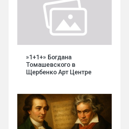
»1+1+» Богдана
Томашевского в
Щербенко Арт Центре