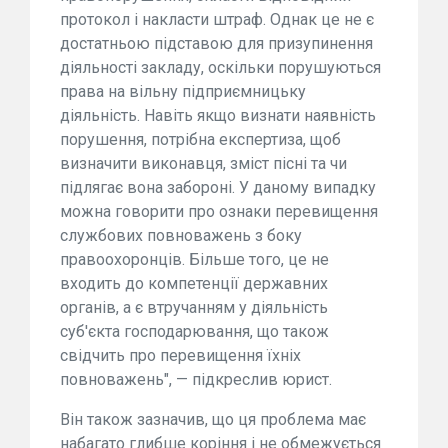
протокол і накласти штраф. Однак це не є
достатньою підставою для призупинення
діяльності закладу, оскільки порушуються
права на вільну підприємницьку
діяльність. Навіть якщо визнати наявність
порушення, потрібна експертиза, щоб
визначити виконавця, зміст пісні та чи
підлягає вона забороні. У даному випадку
можна говорити про ознаки перевищення
службових повноважень з боку
правоохоронців. Більше того, це не
входить до компетенції державних
органів, а є втручанням у діяльність
суб'єкта господарювання, що також
свідчить про перевищення їхніх
повноважень", — підкреслив юрист.
Він також зазначив, що ця проблема має
набагато глибше коріння і не обмежується