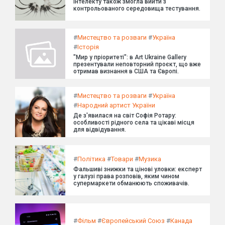
інтелекту також змогла вийти з
контрольованого середовища тестування.
#
Мистецтво та розваги
#
Україна
#
Історія
"Мир у пріоритеті": в Art Ukraine Gallery
презентували неповторний проєкт, що вже
отримав визнання в США та Європі.
#
Мистецтво та розваги
#
Україна
#
Народний артист України
Де з'явилася на світ Софія Ротару:
особливості рідного села та цікаві місця
для відвідування.
#
Політика
#
Товари
#
Музика
Фальшиві знижки та цінові уловки: експерт
у галузі права розповів, яким чином
супермаркети обманюють споживачів.
#
Фільм
#
Європейський Союз
#
Канада