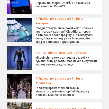
Перший на старті: OnePlus 15 вже має
бета-версію ColorOS.
#
Мистецтво та розваги
#
Фільм
#
Інтернет
"Люди стануть лише похибкою": згідно з
прогнозами компанії Cloudflare, через
п'ять років обсяг трафіку, що генерують
боти, буде в тисячу разів більшим, ніж
трафік реальних користувачів.
#
Фільм
#
Штучний інтелект
#
Техас
Mitsubishi також розпочала розробку
гуманоїдних роботів і має намір випускати
тисячу одиниць щомісяця.
#
Мистецтво та розваги
#
Фільм
#
Голлівуд
Голлівуд вражає: які епізоди в
кінематографічній історії обійшлися у
десятки мільйонів доларів