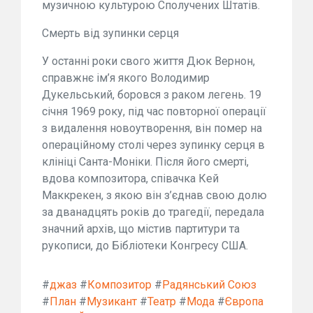
музичною культурою Сполучених Штатів.
Смерть від зупинки серця
У останні роки свого життя Дюк Вернон,
справжнє ім’я якого Володимир
Дукельський, боровся з раком легень. 19
січня 1969 року, під час повторної операції
з видалення новоутворення, він помер на
операційному столі через зупинку серця в
клініці Санта-Моніки. Після його смерті,
вдова композитора, співачка Кей
Маккрекен, з якою він з’єднав свою долю
за дванадцять років до трагедії, передала
значний архів, що містив партитури та
рукописи, до Бібліотеки Конгресу США.
#
джаз
#
Композитор
#
Радянський Союз
#
План
#
Музикант
#
Театр
#
Мода
#
Європа