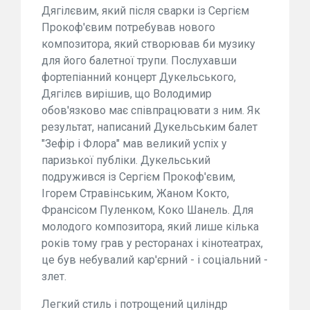
Дягілєвим, який після сварки із Сергієм
Прокоф'євим потребував нового
композитора, який створював би музику
для його балетної трупи. Послухавши
фортепіанний концерт Дукельського,
Дягілєв вирішив, що Володимир
обов'язково має співпрацювати з ним. Як
результат, написаний Дукельським балет
"Зефір і Флора" мав великий успіх у
паризької публіки. Дукельський
подружився із Сергієм Прокоф'євим,
Ігорем Стравінським, Жаном Кокто,
Франсісом Пуленком, Коко Шанель. Для
молодого композитора, який лише кілька
років тому грав у ресторанах і кінотеатрах,
це був небувалий кар'єрний - і соціальний -
злет.
Легкий стиль і потрощений циліндр