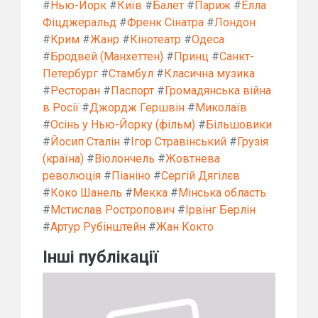
#
Нью-Йорк
#
Київ
#
Балет
#
Париж
#
Елла
Фіцджеральд
#
Френк Сінатра
#
Лондон
#
Крим
#
Жанр
#
Кінотеатр
#
Одеса
#
Бродвей (Манхеттен)
#
Принц
#
Санкт-
Петербург
#
Стамбул
#
Класична музика
#
Ресторан
#
Паспорт
#
Громадянська війна
в Росії
#
Джордж Гершвін
#
Миколаїв
#
Осінь у Нью-Йорку (фільм)
#
Більшовики
#
Йосип Сталін
#
Ігор Стравінський
#
Грузія
(країна)
#
Віолончель
#
Жовтнева
революція
#
Піаніно
#
Сергій Дягілєв
#
Коко Шанель
#
Мекка
#
Мінська область
#
Мстислав Ростропович
#
Ірвінг Берлін
#
Артур Рубінштейн
#
Жан Кокто
Інші публікації