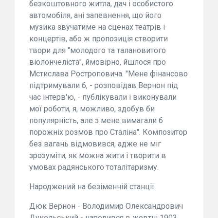
безкоштовного житла, дач і особистого
автомобіля, ані запевнення, що його
музика звучатиме на сценах театрів і
концертів, або ж пропозиція створити
твори для "молодого та талановитого
віолончеліста", ймовірно, йшлося про
Мстислава Ростроповича. "Мене фінансово
підтримували б, - розповідав Вернон під
час інтерв'ю, - публікували і виконували
мої роботи, я, можливо, здобув би
популярність, але з мене вимагали б
порожніх розмов про Сталіна". Композитор
без вагань відмовився, адже не міг
зрозуміти, як можна жити і творити в
умовах радянського тоталітаризму.
Народжений на безіменній станції
Дюк Вернон - Володимир Олександрович
Дукельський - народився в жовтні 1903