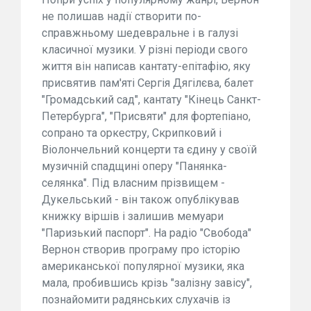
не полишав надії створити по-
справжньому шедевральне і в галузі
класичної музики. У різні періоди свого
життя він написав кантату-епітафію, яку
присвятив пам'яті Сергія Дягілєва, балет
"Громадський сад", кантату "Кінець Санкт-
Петербурга", "Присвяти" для фортепіано,
сопрано та оркестру, Скрипковий і
Віолончельний концерти та єдину у своїй
музичній спадщині оперу "Панянка-
селянка". Під власним прізвищем -
Дукельський - він також опублікував
книжку віршів і залишив мемуари
"Паризький паспорт". На радіо "Свобода"
Вернон створив програму про історію
американської популярної музики, яка
мала, пробившись крізь "залізну завісу",
познайомити радянських слухачів із