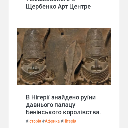
Щербенко Арт Центре
В Нігерії знайдено руїни
давнього палацу
Бенінського королівства.
#
Історія
#
Африка
#
Нігерія