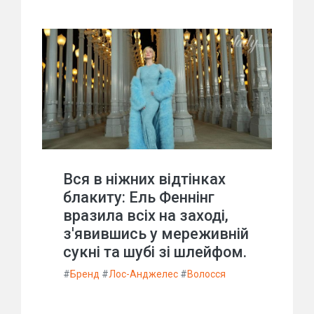
Вся в ніжних відтінках
блакиту: Ель Феннінг
вразила всіх на заході,
з'явившись у мереживній
сукні та шубі зі шлейфом.
#
Бренд
#
Лос-Анджелес
#
Волосся