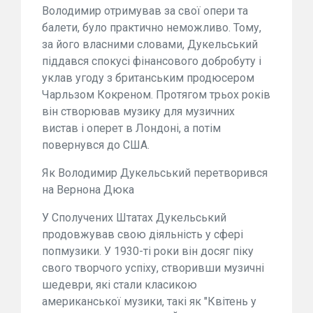
Володимир отримував за свої опери та
балети, було практично неможливо. Тому,
за його власними словами, Дукельський
піддався спокусі фінансового добробуту і
уклав угоду з британським продюсером
Чарльзом Кокреном. Протягом трьох років
він створював музику для музичних
вистав і оперет в Лондоні, а потім
повернувся до США.
Як Володимир Дукельський перетворився
на Вернона Дюка
У Сполучених Штатах Дукельський
продовжував свою діяльність у сфері
попмузики. У 1930-ті роки він досяг піку
свого творчого успіху, створивши музичні
шедеври, які стали класикою
американської музики, такі як "Квітень у