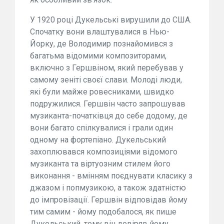
У 1920 році Дукельські вирушили до США.
Спочатку вони влаштувалися в Нью-
Йорку, де Володимир познайомився з
багатьма відомими композиторами,
включно з Гершвіном, який перебував у
самому зеніті своєї слави. Молоді люди,
які були майже ровесниками, швидко
подружилися. Гершвін часто запрошував
музиканта-початківця до себе додому, де
вони багато спілкувалися і грали один
одному на фортепіано. Дукельський
захоплювався композиціями відомого
музиканта та віртуозним стилем його
виконання - вмінням поєднувати класику з
джазом і попмузикою, а також здатністю
до імпровізації. Гершвін відповідав йому
тим самим - йому подобалося, як пише
Дукельський, тому він довіряв йому