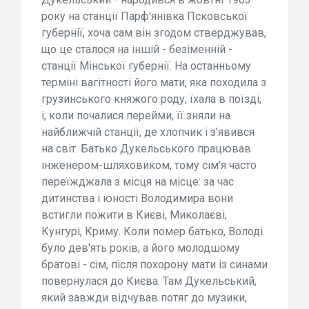
року на станції Парф'янівка Псковської
губернії, хоча сам він згодом стверджував,
що це сталося на іншій - безіменній -
станції Мінської губернії. На останньому
терміні вагітності його мати, яка походила з
грузинського княжого роду, їхала в поїзді,
і, коли почалися перейми, її зняли на
найближчій станції, де хлопчик і з'явився
на світ. Батько Дукельського працював
інженером-шляховиком, тому сім'я часто
переїжджала з місця на місце: за час
дитинства і юності Володимира вони
встигли пожити в Києві, Миколаєві,
Кунгурі, Криму. Коли помер батько, Володі
було дев'ять років, а його молодшому
братові - сім, після похорону мати із синами
повернулася до Києва. Там Дукельський,
який завжди відчував потяг до музики,