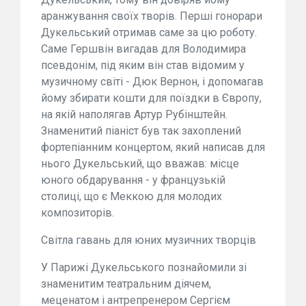
аранжування своїх творів. Перші гонорари
Дукельський отримав саме за цю роботу.
Саме Гершвін вигадав для Володимира
псевдонім, під яким він став відомим у
музичному світі - Дюк Вернон, і допомагав
йому збирати кошти для поїздки в Європу,
на якій наполягав Артур Рубінштейн.
Знаменитий піаніст був так захоплений
фортепіанним концертом, який написав для
нього Дукельський, що вважав: місце
юного обдарування - у французькій
столиці, що є Меккою для молодих
композиторів.
Світла гавань для юних музичних творців
У Парижі Дукельського познайомили зі
знаменитим театральним діячем,
меценатом і антрепренером Сергієм