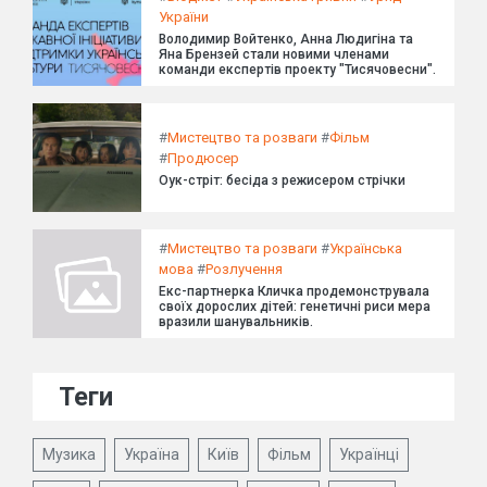
України
Володимир Войтенко, Анна Людигіна та
Яна Брензей стали новими членами
команди експертів проекту "Тисячовесни".
#
Мистецтво та розваги
#
Фільм
#
Продюсер
Оук-стріт: бесіда з режисером стрічки
#
Мистецтво та розваги
#
Українська
мова
#
Розлучення
Екс-партнерка Кличка продемонструвала
своїх дорослих дітей: генетичні риси мера
вразили шанувальників.
Теги
Музика
Україна
Київ
Фільм
Українці