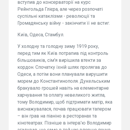
вступив до консерваторії на курс
Рейнгольда Глієра, але через розпочаті
суспільні катаклізми - революції та
Громадянську війну - закінчити її не встиг.
Київ, Одеса, Стамбул.
У холодну та голодну зиму 1919 року,
перед тим як Київ потрапив під контроль
більшовиків, сім'я вирішила втекти за
кордон. Спочатку їхній шлях пролягав до
Одеси, а потім вони планували вирушити
морем до Константинополя. Дукельським
бракувало грошей навіть на елементарне
харчування та оплату невеликого житла,
тому Володимир, щоб підтримати матір, яка
виснажувалася, почав працювати тапером
– він грав на піаніно в ресторанах та
кінотеатрах. Пізніше в інтерв'ю Володимир
згадував, що саме в той час вперше почув