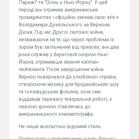
Парижі" та "Осінь у Нью-Йорку". У цей
період він отримав американське
громадянство і офіційно змінив своє ім'я з
Володимира Дукельського на Вернона
Дюка. Під час Другої світової війни,
незважаючи на те, що через проблеми із
зором був звільнений від призову, він два
роки служив у береговій охороні Нью-
Йорка, отримавши звання капітан-
лейтенанта. Після завершення війни
Вернон повернувся до улюбленої справи,
створюючи музику для бродвейських шоу
та голлівудських фільмів, хоча сам
віддавав перевагу театральній роботі, з
певною іронією ставлячись до
американського кінематографа.
Не лише всесвітньо відомий стиль.
Попри успіх у популярному жанрі, Вернон