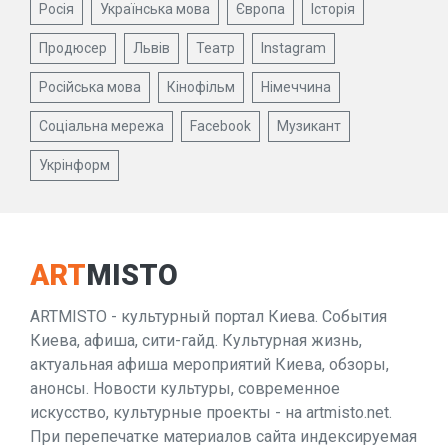
Росія
Українська мова
Європа
Історія
Продюсер
Львів
Театр
Instagram
Російська мова
Кінофільм
Німеччина
Соціальна мережа
Facebook
Музикант
Укрінформ
ART
MISTO
ARTMISTO - культурный портал Киева. События
Киева, афиша, сити-гайд. Культурная жизнь,
актуальная афиша мероприятий Киева, обзоры,
анонсы. Новости культуры, современное
искусство, культурные проекты - на artmisto.net.
При перепечатке материалов сайта индексируемая