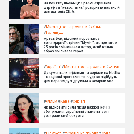
На початку іноземці: OpenAI отримала
штраф за "недостатнє" розкриття вакансій
для жителів США.
#
Мистецтво та розваги
#
Фільм
#
Голлівуд
Артед Бей, відомий персонаж з
легендарної стрічки "Мумія": як протягом
25 років змінювався актор, який втілив
образ сміливого героя.
#
Українці
#
Мистецтво та розваги
#
Фільм
Документальні фільми та серіали на Netflix
- це цікаві програми, які чудово підійдуть
для перегляду з друзями в вечірній час.
#
Фільм
#
Кава
#
Серіал
Як відновити сили після важкої ночі з
обстрілами: українські знаменитості
розкрили свої секрети.
#
Бюджет
#
Українська гривня
#
Уряд