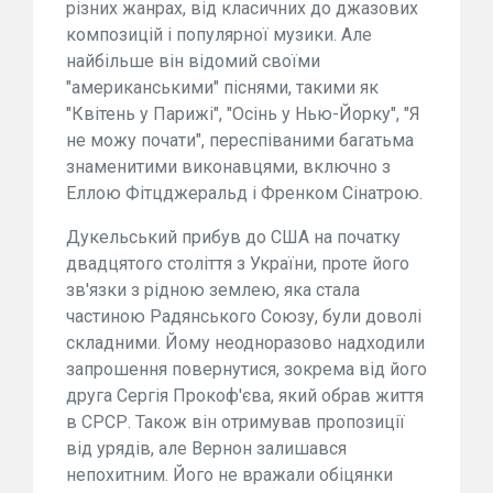
різних жанрах, від класичних до джазових
композицій і популярної музики. Але
найбільше він відомий своїми
"американськими" піснями, такими як
"Квітень у Парижі", "Осінь у Нью-Йорку", "Я
не можу почати", переспіваними багатьма
знаменитими виконавцями, включно з
Еллою Фітцджеральд і Френком Сінатрою.
Дукельський прибув до США на початку
двадцятого століття з України, проте його
зв'язки з рідною землею, яка стала
частиною Радянського Союзу, були доволі
складними. Йому неодноразово надходили
запрошення повернутися, зокрема від його
друга Сергія Прокоф'єва, який обрав життя
в СРСР. Також він отримував пропозиції
від урядів, але Вернон залишався
непохитним. Його не вражали обіцянки