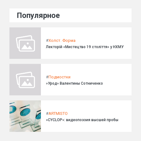
Популярное
#
Холст. Форма
Лекторій «Мистецтво 19 століття» у НХМУ
#
Подмостки
»Урод» Валентины Сотниченко
#
ARTMISTO
»CYCLOP»: видеопоэзия высшей пробы