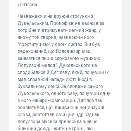
Дягілєва.
Незважаючи на дружні стосунки з
Дукельським, Прокоф'єв не вважав за
потрібне підтримувати легкий жанр, у
якому той творив, називаючи його
"проституцією" у своїх листах. Він був
переконаний, що Володимир має
займатися лише серйозною музикою.
Популярні мелодії Дукельського не
сподобалися й Дягілєву, який, почувши їх,
мав справжні напади люті, іноді в
буквальному сенсі. За словами самого
Дукельського, одного разу, почувши одну
з його кабаре-композицій, Дягілєв так
розлютився, що, вживаючи нецензурні
слова, розтоптав свій циліндр. Однак
популярна музика приносила значно
більший дохід, і жити на гроші, які