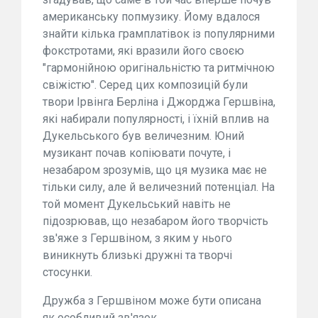
американську попмузику. Йому вдалося
знайти кілька грамплатівок із популярними
фокстротами, які вразили його своєю
"гармонійною оригінальністю та ритмічною
свіжістю". Серед цих композицій були
твори Ірвінга Берліна і Джорджа Гершвіна,
які набирали популярності, і їхній вплив на
Дукельського був величезним. Юний
музикант почав копіювати почуте, і
незабаром зрозумів, що ця музика має не
тільки силу, але й величезний потенціал. На
той момент Дукельський навіть не
підозрював, що незабаром його творчість
зв'яже з Гершвіном, з яким у нього
виникнуть близькі дружні та творчі
стосунки.
Дружба з Гершвіном може бути описана
як особливий зв'язок.