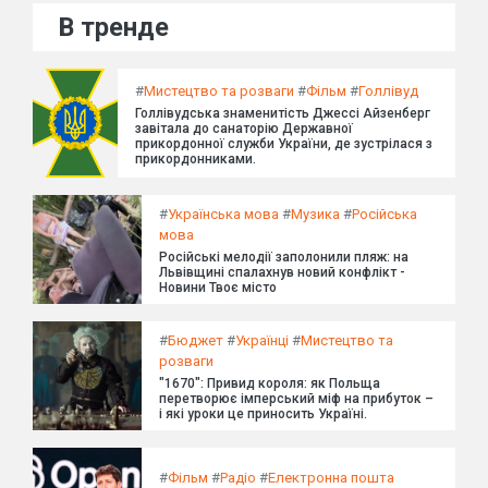
В тренде
#
Мистецтво та розваги
#
Фільм
#
Голлівуд
Голлівудська знаменитість Джессі Айзенберг
завітала до санаторію Державної
прикордонної служби України, де зустрілася з
прикордонниками.
#
Українська мова
#
Музика
#
Російська
мова
Російські мелодії заполонили пляж: на
Львівщині спалахнув новий конфлікт -
Новини Твоє місто
#
Бюджет
#
Українці
#
Мистецтво та
розваги
"1670": Привид короля: як Польща
перетворює імперський міф на прибуток –
і які уроки це приносить Україні.
#
Фільм
#
Радіо
#
Електронна пошта