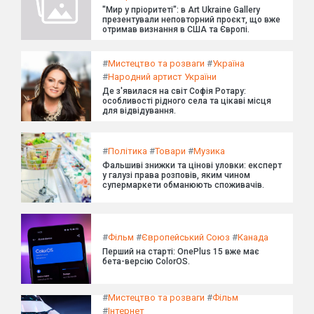
"Мир у пріоритеті": в Art Ukraine Gallery
презентували неповторний проєкт, що вже
отримав визнання в США та Європі.
#
Мистецтво та розваги
#
Україна
#
Народний артист України
Де з'явилася на світ Софія Ротару:
особливості рідного села та цікаві місця
для відвідування.
#
Політика
#
Товари
#
Музика
Фальшиві знижки та цінові уловки: експерт
у галузі права розповів, яким чином
супермаркети обманюють споживачів.
#
Фільм
#
Європейський Союз
#
Канада
Перший на старті: OnePlus 15 вже має
бета-версію ColorOS.
#
Мистецтво та розваги
#
Фільм
#
Інтернет