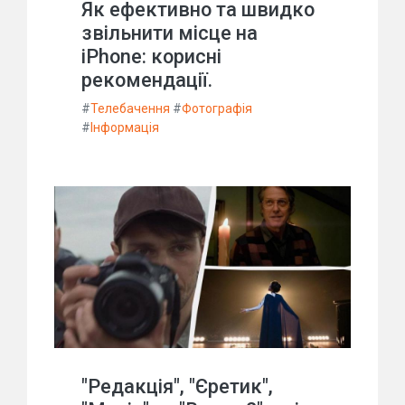
Як ефективно та швидко
звільнити місце на
iPhone: корисні
рекомендації.
#
Телебачення
#
Фотографія
#
Інформація
"Редакція", "Єретик",