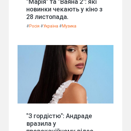
"Марія" та "Ваяна 2": які
новинки чекають у кіно з
28 листопада.
#
Росія
#
Україна
#
Музика
"З гордістю": Андраде
вразила у