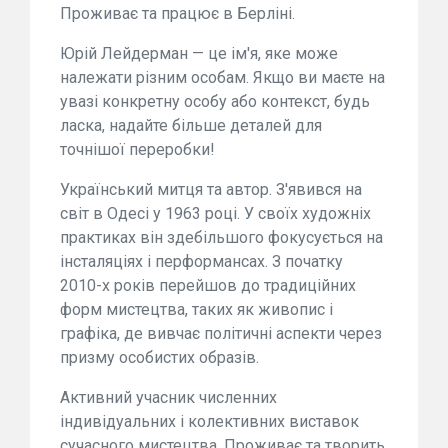
Проживає та працює в Берліні.
Юрій Лейдерман — це ім'я, яке може
належати різним особам. Якщо ви маєте на
увазі конкретну особу або контекст, будь
ласка, надайте більше деталей для
точнішої переробки!
Український митця та автор. З'явився на
світ в Одесі у 1963 році. У своїх художніх
практиках він здебільшого фокусується на
інсталяціях і перформансах. З початку
2010-х років перейшов до традиційних
форм мистецтва, таких як живопис і
графіка, де вивчає політичні аспекти через
призму особистих образів.
Активний учасник численних
індивідуальних і колективних виставок
сучасного мистецтва. Проживає та творить