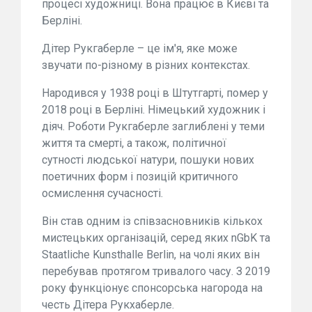
процесі художниці. Вона працює в Києві та
Берліні.
Дітер Рукгаберле – це ім'я, яке може
звучати по-різному в різних контекстах.
Народився у 1938 році в Штутгарті, помер у
2018 році в Берліні. Німецький художник і
діяч. Роботи Рукгаберле заглиблені у теми
життя та смерті, а також, політичної
сутності людської натури, пошуки нових
поетичних форм і позицій критичного
осмислення сучасності.
Він став одним із співзасновників кількох
мистецьких організацій, серед яких nGbK та
Staatliche Kunsthalle Berlin, на чолі яких він
перебував протягом тривалого часу. З 2019
року функціонує спонсорська нагорода на
честь Дітера Рукхаберле.