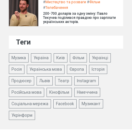
#
Мистецтво та розваги
#
Фільм
#
Телебачення
200-700 доларів за одну зміну: Павло
Текучев поділився правдою про зарплати
українських акторів.
Теги
Музика
Україна
Київ
Фільм
Українці
Росія
Українська мова
Європа
Історія
Продюсер
Львів
Театр
Instagram
Російська мова
Кінофільм
Німеччина
Соціальна мережа
Facebook
Музикант
Укрінформ