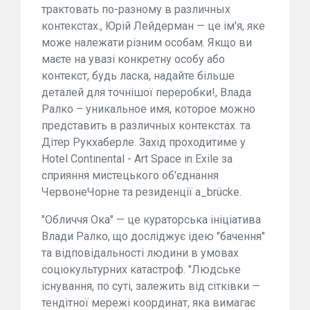
трактовать по-разному в различных
контекстах., Юрій Лейдерман — це ім'я, яке
може належати різним особам. Якщо ви
маєте на увазі конкретну особу або
контекст, будь ласка, надайте більше
деталей для точнішої переробки!, Влада
Ралко – уникальное имя, которое можно
представить в различных контекстах. та
Дітер Рукхаберле. Захід проходитиме у
Hotel Continental - Art Space in Exile за
сприяння мистецького об'єднання
ЧервонеЧорне та резиденції a_brücke.
"Обличчя Ока" — це кураторська ініціатива
Влади Ралко, що досліджує ідею "бачення"
та відповідальності людини в умовах
соціокультурних катастроф. "Людське
існування, по суті, залежить від сітківки —
тендітної мережі координат, яка вимагає