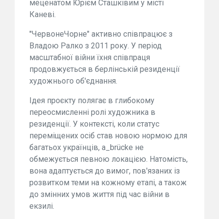
меценатом Юрієм Сташківим у місті
Каневі.
"ЧервонеЧорне" активно співпрацює з
Владою Ралко з 2011 року. У період
масштабної війни їхня співпраця
продовжується в берлінській резиденції
художнього об'єднання.
Ідея проєкту полягає в глибокому
переосмисленні ролі художника в
резиденції. У контексті, коли статус
переміщених осіб став новою нормою для
багатьох українців, a_brücke не
обмежується певною локацією. Натомість,
вона адаптується до вимог, пов'язаних із
розвитком теми на кожному етапі, а також
до змінних умов життя під час війни в
екзилі.