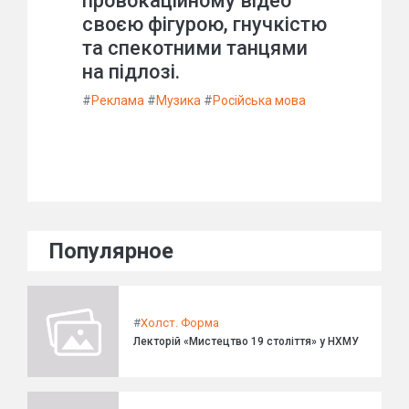
провокаційному відео
своєю фігурою, гнучкістю
та спекотними танцями
на підлозі.
#
Реклама
#
Музика
#
Російська мова
Популярное
#
Холст. Форма
Лекторій «Мистецтво 19 століття» у НХМУ