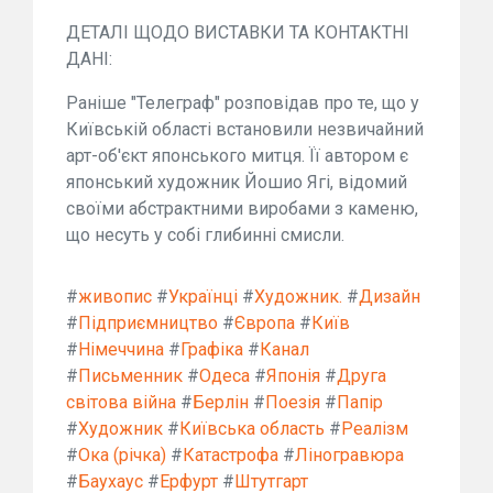
ДЕТАЛІ ЩОДО ВИСТАВКИ ТА КОНТАКТНІ
ДАНІ:
Раніше "Телеграф" розповідав про те, що у
Київській області встановили незвичайний
арт-об'єкт японського митця. Її автором є
японський художник Йошио Ягі, відомий
своїми абстрактними виробами з каменю,
що несуть у собі глибинні смисли.
#
живопис
#
Українці
#
Художник.
#
Дизайн
#
Підприємництво
#
Європа
#
Київ
#
Німеччина
#
Графіка
#
Канал
#
Письменник
#
Одеса
#
Японія
#
Друга
світова війна
#
Берлін
#
Поезія
#
Папір
#
Художник
#
Київська область
#
Реалізм
#
Ока (річка)
#
Катастрофа
#
Ліногравюра
#
Баухаус
#
Ерфурт
#
Штутгарт