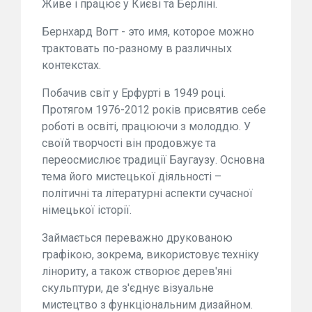
Живе і працює у Києві та Берліні.
Бернхард Вогт - это имя, которое можно
трактовать по-разному в различных
контекстах.
Побачив світ у Ерфурті в 1949 році.
Протягом 1976-2012 років присвятив себе
роботі в освіті, працюючи з молоддю. У
своїй творчості він продовжує та
переосмислює традиції Баугаузу. Основна
тема його мистецької діяльності –
політичні та літературні аспекти сучасної
німецької історії.
Займається переважно друкованою
графікою, зокрема, використовує техніку
лінориту, а також створює дерев'яні
скульптури, де з'єднує візуальне
мистецтво з функціональним дизайном.