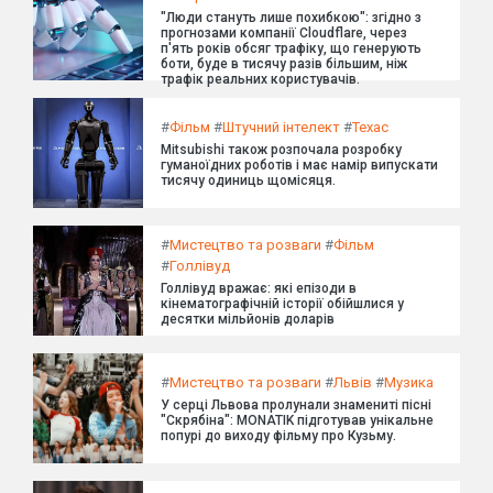
"Люди стануть лише похибкою": згідно з
прогнозами компанії Cloudflare, через
п'ять років обсяг трафіку, що генерують
боти, буде в тисячу разів більшим, ніж
трафік реальних користувачів.
#
Фільм
#
Штучний інтелект
#
Техас
Mitsubishi також розпочала розробку
гуманоїдних роботів і має намір випускати
тисячу одиниць щомісяця.
#
Мистецтво та розваги
#
Фільм
#
Голлівуд
Голлівуд вражає: які епізоди в
кінематографічній історії обійшлися у
десятки мільйонів доларів
#
Мистецтво та розваги
#
Львів
#
Музика
У серці Львова пролунали знамениті пісні
"Скрябіна": MONATIK підготував унікальне
попурі до виходу фільму про Кузьму.