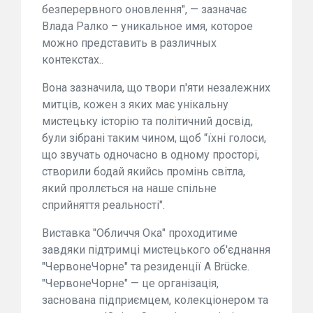
безперервного оновлення", — зазначає
Влада Ралко – уникальное имя, которое
можно представить в различных
контекстах..
Вона зазначила, що твори п'яти незалежних
митців, кожен з яких має унікальну
мистецьку історію та політичний досвід,
були зібрані таким чином, щоб "їхні голоси,
що звучать одночасно в одному просторі,
створили бодай якийсь промінь світла,
який проллється на наше спільне
сприйняття реальності".
Виставка "Обличчя Ока" проходитиме
завдяки підтримці мистецького об'єднання
"ЧервонеЧорне" та резиденції A Brücke.
"ЧервонеЧорне" — це організація,
заснована підприємцем, колекціонером та