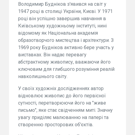
Володимир Будніков з'явився на світ у
1947 році в столиці України, Києві. У 1971
році він успішно завершив навчання в
Київському художньому інституті, нині
відомому як Національна академія
образотворчого мистецтва і архітектури. З
1969 року Будніков активно бере участь у
виставках. Він надає перевагу
абстрактному живопису, вважаючи його
ключовим для глибшого розуміння реалій
навколишнього світу.
У своїх художніх дослідженнях автор
відновлює живопис до його первісної
сутності, перетворюючи його на "живе
письмо", яке стає свідченням миті. Значну
увагу приділяє малюванню на папері та
створенню просторових об'єктів.