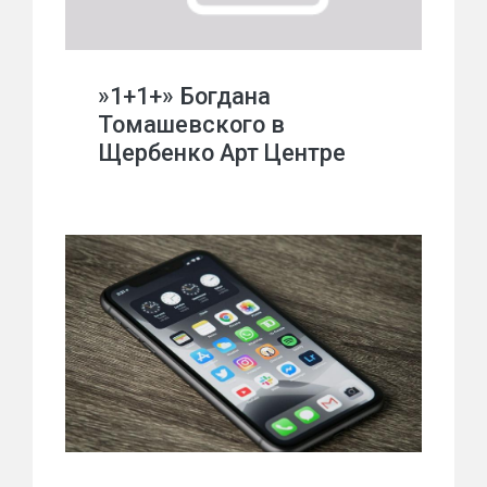
»1+1+» Богдана
Томашевского в
Щербенко Арт Центре