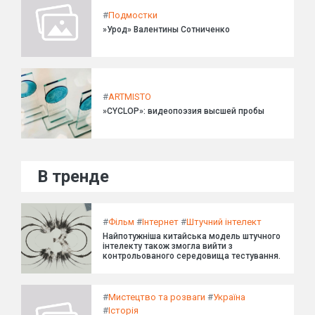
#
Подмостки
»Урод» Валентины Сотниченко
#
ARTMISTO
»CYCLOP»: видеопоэзия высшей пробы
В тренде
#
Фільм
#
Інтернет
#
Штучний інтелект
Найпотужніша китайська модель штучного
інтелекту також змогла вийти з
контрольованого середовища тестування.
#
Мистецтво та розваги
#
Україна
#
Історія