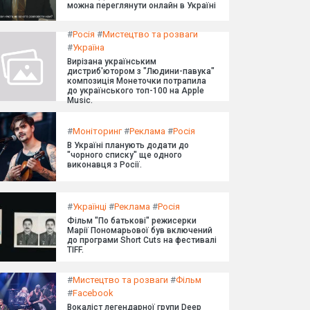
можна переглянути онлайн в Україні
#
Росія
#
Мистецтво та розваги
#
Україна
Вирізана українським
дистриб'ютором з "Людини-павука"
композиція Монеточки потрапила
до українського топ-100 на Apple
Music.
#
Моніторинг
#
Реклама
#
Росія
В Україні планують додати до
"чорного списку" ще одного
виконавця з Росії.
#
Українці
#
Реклама
#
Росія
Фільм "По батькові" режисерки
Марії Пономарьової був включений
до програми Short Cuts на фестивалі
TIFF.
#
Мистецтво та розваги
#
Фільм
#
Facebook
Вокаліст легендарної групи Deep