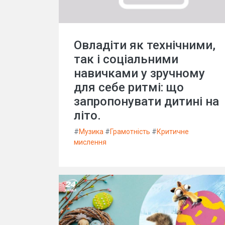
Овладіти як технічними,
так і соціальними
навичками у зручному
для себе ритмі: що
запропонувати дитині на
літо.
#
Музика
#
Грамотність
#
Критичне
мислення