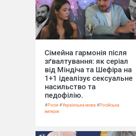
Сімейна гармонія після
зґвалтування: як серіал
від Міндіча та Шефіра на
1+1 ідеалізує сексуальне
насильство та
педофілію.
#
Росія
#
Українська мова
#
Російська
імперія