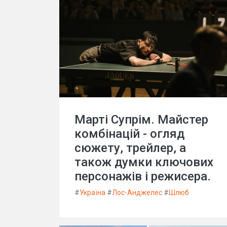
Марті Супрім. Майстер
комбінацій - огляд
сюжету, трейлер, а
також думки ключових
персонажів і режисера.
#
Україна
#
Лос-Анджелес
#
Шлюб