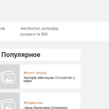
вне
мистецтво, культура,
розваги та ЗМІ
Популярное
#
Холст. Форма
Лекторій «Мистецтво 19 століття» у
НХМУ
#
Подмостки
»Урод» Валентины Сотниченко