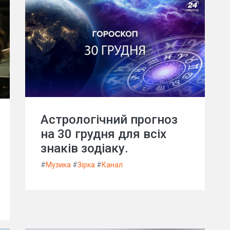
Астрологічний прогноз
на 30 грудня для всіх
знаків зодіаку.
#
Музика
#
Зірка
#
Канал