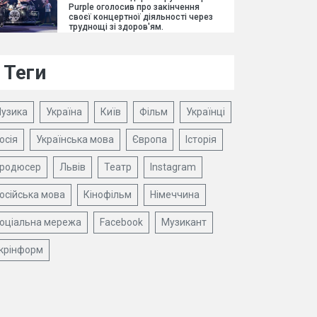
Purple оголосив про закінчення
своєї концертної діяльності через
труднощі зі здоров'ям.
Теги
узика
Україна
Київ
Фільм
Українці
осія
Українська мова
Європа
Історія
родюсер
Львів
Театр
Instagram
осійська мова
Кінофільм
Німеччина
оціальна мережа
Facebook
Музикант
крінформ