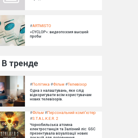
#
ARTMISTO
»CYCLOP»: видеопоэзия высшей
пробы
В тренде
#
Політика
#
Фільм
#
Телевізор
Одна з налаштувань, яке слід
відкоригувати всім користувачам
нових телевізорів.
#
Фільм
#
Персональний комп'ютер
#
S.T.A.L.K.E.R. 2
Чорнобильська атомна
електростанція та Залізний ліс: GSC
презентувала візуалізації нових
локацій для доповнення