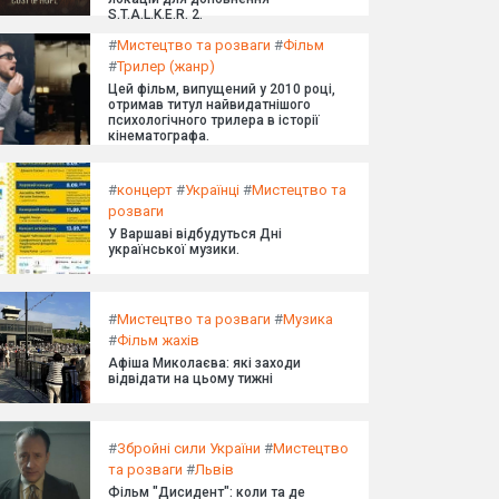
S.T.A.L.K.E.R. 2.
#
Мистецтво та розваги
#
Фільм
#
Трилер (жанр)
Цей фільм, випущений у 2010 році,
отримав титул найвидатнішого
психологічного трилера в історії
кінематографа.
#
концерт
#
Українці
#
Мистецтво та
розваги
У Варшаві відбудуться Дні
української музики.
#
Мистецтво та розваги
#
Музика
#
Фільм жахів
Афіша Миколаєва: які заходи
відвідати на цьому тижні
#
Збройні сили України
#
Мистецтво
та розваги
#
Львів
Фільм "Дисидент": коли та де