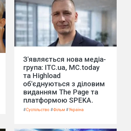
З'являється нова медіа-
група: ITC.ua, MC.today
та Highload
об'єднуються з діловим
виданням The Page та
платформою SPEKA.
#
Суспільство
#
Фільм
#
Україна