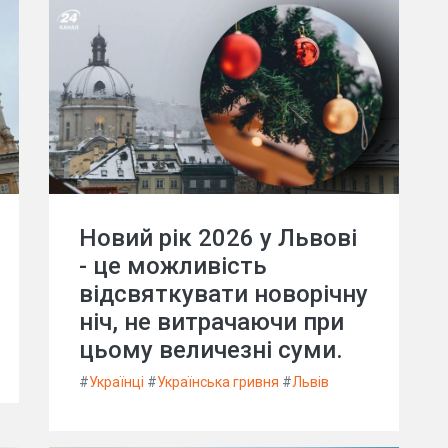
Новий рік 2026 у Львові
- це можливість
відсвяткувати новорічну
ніч, не витрачаючи при
цьому величезні суми.
#
Українці
#
Українська гривня
#
Львів