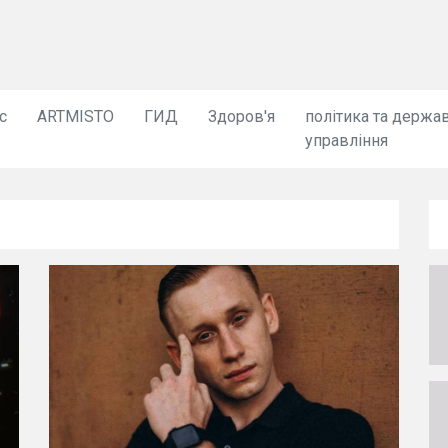
с
ARTMISTO
ГИД
Здоров'я
політика та держа
управління