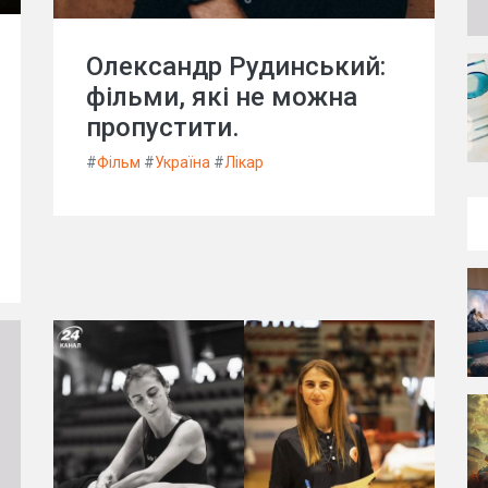
Олександр Рудинський:
фільми, які не можна
пропустити.
#
Фільм
#
Україна
#
Лікар