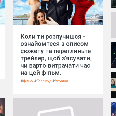
Коли ти розлучишся -
ознайомтеся з описом
сюжету та перегляньте
трейлер, щоб з'ясувати,
чи варто витрачати час
на цей фільм.
#
Фільм
#
Голлівуд
#
Україна