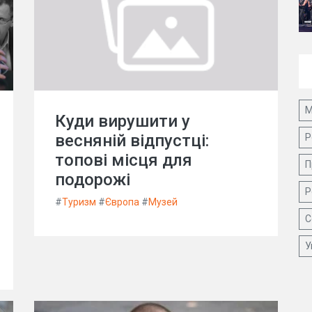
М
Куди вирушити у
весняній відпустці:
Р
топові місця для
П
подорожі
Р
#
Туризм
#
Європа
#
Музей
С
У