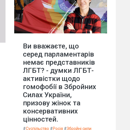
Ви вважаєте, що
серед парламентарів
немає представників
ЛГБТ? - думки ЛГБТ-
активістки щодо
гомофобії в Збройних
Силах України,
призову жінок та
консервативних
цінностей.
#
Суспільство
#
Росія
#
Збройні сили