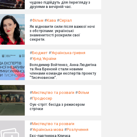
чудово підійдуть для перегляду з
друзями в вечірній час.
#
Фільм
#
Кава
#
Серіал
Як відновити сили після важкої ночі
з обстрілами: українські
знаменитості розкрили свої
секрети.
#
Бюджет
#
Українська гривня
#
Уряд України
Володимир Войтенко, Анна Людигіна
та Яна Брензей стали новими
членами команди експертів проекту
"Тисячовесни".
#
Мистецтво та розваги
#
Фільм
#
Продюсер
Оук-стріт: бесіда з режисером
стрічки
#
Мистецтво та розваги
#
Українська мова
#
Розлучення
Екс-партнерка Кличка