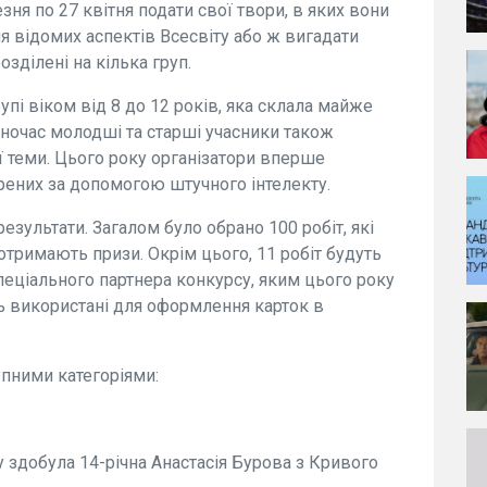
ня по 27 квітня подати свої твори, в яких вони
 відомих аспектів Всесвіту або ж вигадати
озділені на кілька груп.
упі віком від 8 до 12 років, яка склала майже
дночас молодші та старші учасники також
ї теми. Цього року організатори вперше
рених за допомогою штучного інтелекту.
зультати. Загалом було обрано 100 робіт, які
 отримають призи. Окрім цього, 11 робіт будуть
еціального партнера конкурсу, яким цього року
ь використані для оформлення карток в
пними категоріями:
у здобула 14-річна Анастасія Бурова з Кривого