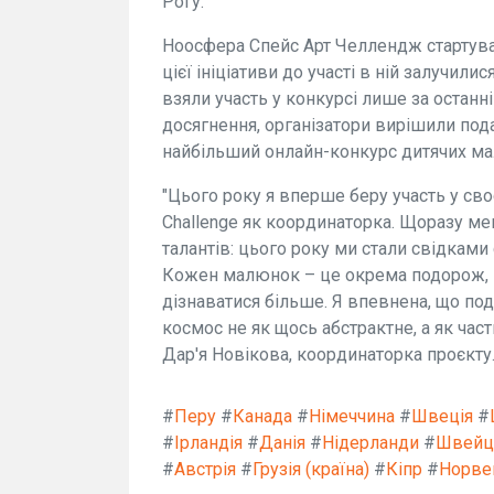
Рогу.
Ноосфера Спейс Арт Челлендж стартував
цієї ініціативи до участі в ній залучилис
взяли участь у конкурсі лише за останн
досягнення, організатори вирішили под
найбільший онлайн-конкурс дитячих мал
"Цього року я вперше беру участь у св
Challenge як координаторка. Щоразу ме
талантів: цього року ми стали свідками
Кожен малюнок – це окрема подорож, 
дізнаватися більше. Я впевнена, що под
космос не як щось абстрактне, а як час
Дар'я Новікова, координаторка проєкту
#
Перу
#
Канада
#
Німеччина
#
Швеція
#
#
Ірландія
#
Данія
#
Нідерланди
#
Швейц
#
Австрія
#
Грузія (країна)
#
Кіпр
#
Норве