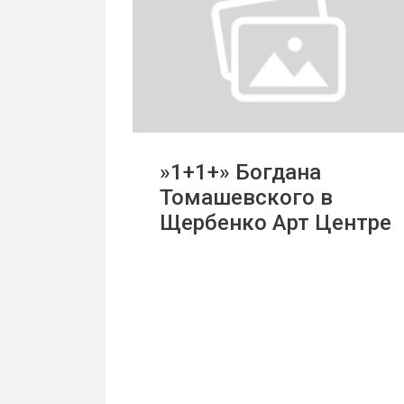
»1+1+» Богдана
Томашевского в
Щербенко Арт Центре