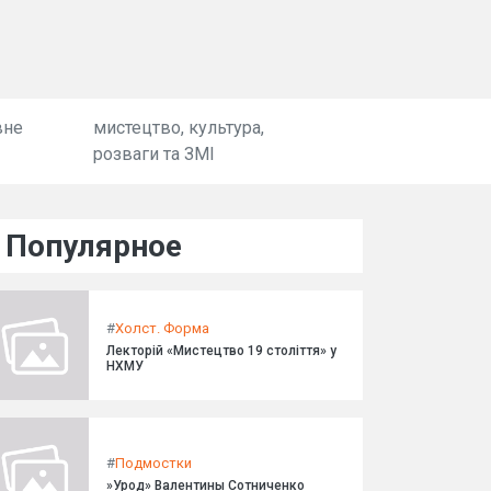
вне
мистецтво, культура,
розваги та ЗМІ
Популярное
#
Холст. Форма
Лекторій «Мистецтво 19 століття» у
НХМУ
#
Подмостки
»Урод» Валентины Сотниченко