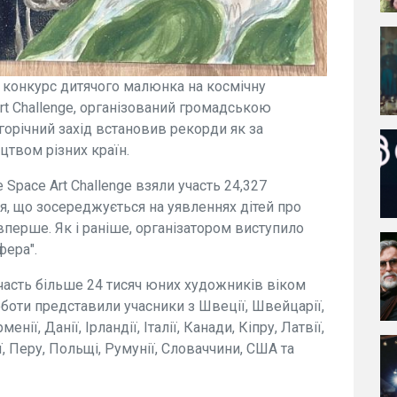
конкурс дитячого малюнка на космічну
rt Challenge, організований громадською
горічний захід встановив рекорди як за
ицтвом різних країн.
Space Art Challenge взяли участь 24,327
дія, що зосереджується на уявленнях дітей про
вперше. Як і раніше, організатором виступило
фера".
участь більше 24 тисяч юних художників віком
роботи представили учасники з Швеції, Швейцарії,
рменії, Данії, Ірландії, Італії, Канади, Кіпру, Латвії,
ї, Перу, Польщі, Румунії, Словаччини, США та