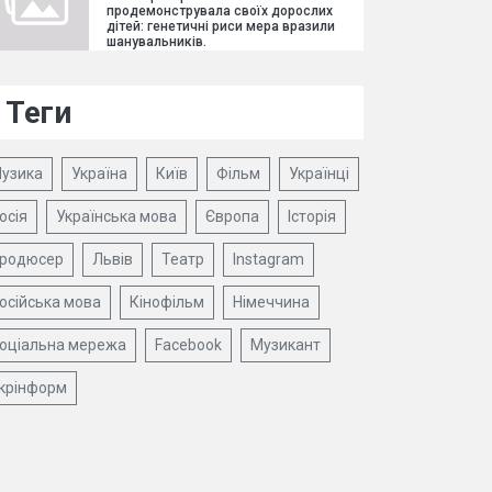
продемонструвала своїх дорослих
дітей: генетичні риси мера вразили
шанувальників.
Теги
узика
Україна
Київ
Фільм
Українці
осія
Українська мова
Європа
Історія
родюсер
Львів
Театр
Instagram
осійська мова
Кінофільм
Німеччина
оціальна мережа
Facebook
Музикант
крінформ