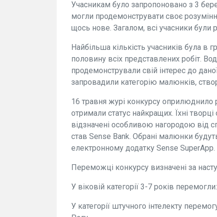
Учасникам було запропоновано з 3 берез
могли продемонструвати своє розуміння
щось нове. Загалом, всі учасники були р
Найбільша кількість учасників була в гр
половину всіх представлених робіт. Во
продемонстрували свій інтерес до дано
запровадили категорію малюнків, ство
16 травня журі конкурсу оприлюднило ре
отримали статус найкращих. Їхні творці
відзначені особливою нагородою від сп
став Sense Bank. Обрані малюнки будут
електронному додатку Sense SuperApp.
Переможці конкурсу визначені за насту
У віковій категорії 3-7 років перемогли:
У категорії штучного інтелекту перемог