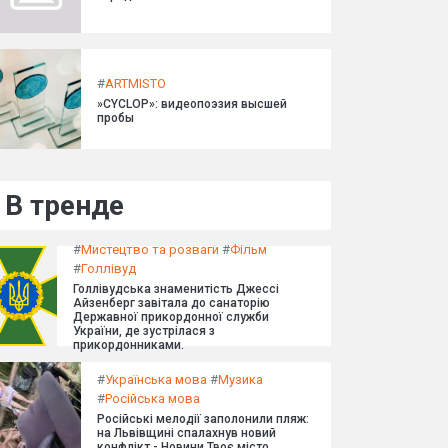
#
ARTMISTO
»CYCLOP»: видеопоэзия высшей
пробы
В тренде
#
Мистецтво та розваги
#
Фільм
#
Голлівуд
Голлівудська знаменитість Джессі
Айзенберг завітала до санаторію
Державної прикордонної служби
України, де зустрілася з
прикордонниками.
#
Українська мова
#
Музика
#
Російська мова
Російські мелодії заполонили пляж:
на Львівщині спалахнув новий
конфлікт - Новини Твоє місто