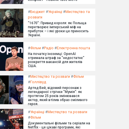
#
Бюджет
#
Українці
#
Мистецтво та
розваги
"1670": Привид короля: як Польща
перетворює імперський міф на
прибуток – і які уроки це приносить
Україні.
#
Фільм
#
Радіо
#
Електронна пошта
На початку іноземці: OpenAI
отримала штраф за "недостатнє"
розкриття вакансій для жителів
США.
#
Мистецтво та розваги
#
Фільм
#
Голлівуд
Артед Бей, відомий персонаж з
легендарної стрічки "Мумія": як
протягом 25 років змінювався
актор, який втілив образ сміливого
героя.
#
Українці
#
Мистецтво та розваги
#
Фільм
Документальні фільми та серіали на
Netflix - це цікаві програми, які