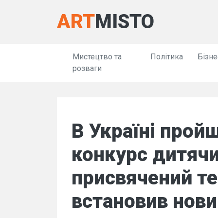
ART
MISTO
Мистецтво та
Політика
Бізне
розваги
В Україні прой
конкурс дитячи
присвячений те
встановив нови