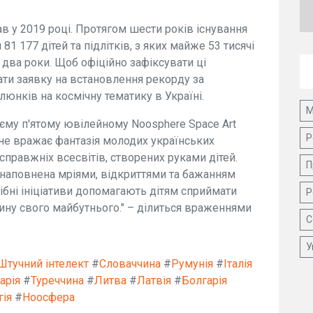
 у 2019 році. Протягом шести років існування
я 81 177 дітей та підлітків, з яких майже 53 тисячі
і два роки. Щоб офіційно зафіксувати ці
ати заявку на встановлення рекорду за
юнків на космічну тематику в Україні.
М
оєму п'ятому ювілейному Noosphere Space Art
Р
не вражає фантазія молодих українських
 справжніх всесвітів, створених руками дітей.
П
наповнена мріями, відкриттями та бажанням
ібні ініціативи допомагають дітям сприймати
Р
тину свого майбутнього." – ділиться враженнями
С
.
У
Штучний інтелект
#
Словаччина
#
Румунія
#
Італія
арія
#
Туреччина
#
Литва
#
Латвія
#
Болгарія
гія
#
Ноосфера