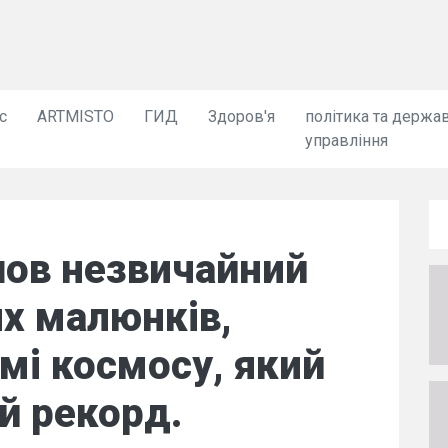
с
ARTMISTO
ГИД
Здоров'я
політика та держа
управління
шов незвичайний
х малюнків,
мі космосу, який
й рекорд.