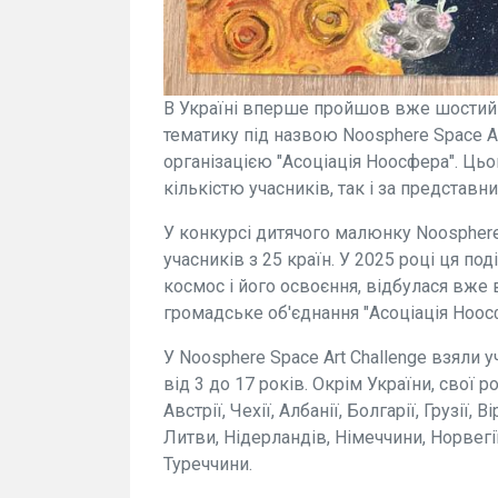
В Україні вперше пройшов вже шостий 
тематику під назвою Noosphere Space A
організацією "Асоціація Ноосфера". Цьо
кількістю учасників, так і за представн
У конкурсі дитячого малюнку Noosphere 
учасників з 25 країн. У 2025 році ця по
космос і його освоєння, відбулася вже 
громадське об'єднання "Асоціація Ноос
У Noosphere Space Art Challenge взяли 
від 3 до 17 років. Окрім України, свої 
Австрії, Чехії, Албанії, Болгарії, Грузії, Ві
Литви, Нідерландів, Німеччини, Норвегі
Туреччини.