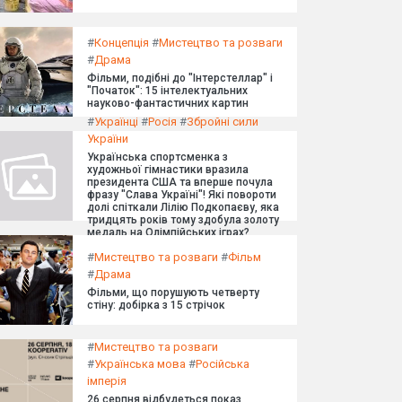
#
Концепція
#
Мистецтво та розваги
#
Драма
Фільми, подібні до "Інтерстеллар" і
"Початок": 15 інтелектуальних
науково-фантастичних картин
#
Українці
#
Росія
#
Збройні сили
України
Українська спортсменка з
художньої гімнастики вразила
президента США та вперше почула
фразу "Слава Україні"! Які повороти
долі спіткали Лілію Подкопаєву, яка
тридцять років тому здобула золоту
медаль на Олімпійських іграх?
#
Мистецтво та розваги
#
Фільм
#
Драма
Фільми, що порушують четверту
стіну: добірка з 15 стрічок
#
Мистецтво та розваги
#
Українська мова
#
Російська
імперія
26 серпня відбудеться показ