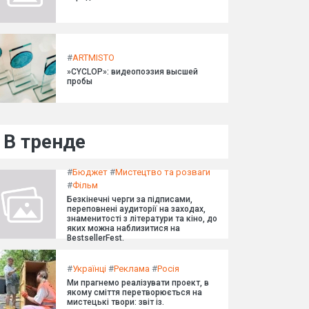
#
ARTMISTO
»CYCLOP»: видеопоэзия высшей
пробы
В тренде
#
Бюджет
#
Мистецтво та розваги
#
Фільм
Безкінечні черги за підписами,
переповнені аудиторії на заходах,
знаменитості з літератури та кіно, до
яких можна наблизитися на
BestsellerFest.
#
Українці
#
Реклама
#
Росія
Ми прагнемо реалізувати проект, в
якому сміття перетворюється на
мистецькі твори: звіт із.