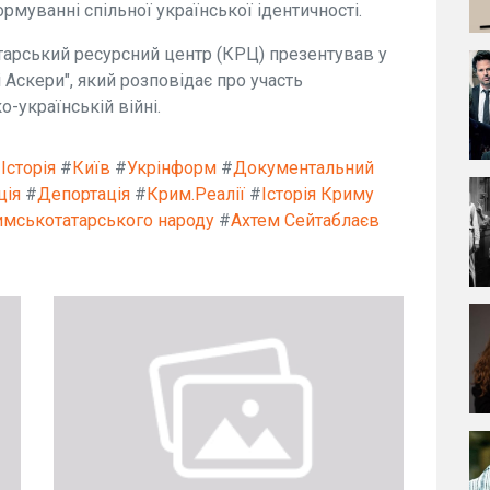
ормуванні спільної української ідентичності.
арський ресурсний центр (КРЦ) презентував у
Аскери", який розповідає про участь
-українській війні.
#
Історія
#
Київ
#
Укрінформ
#
Документальний
ція
#
Депортація
#
Крим.Реалії
#
Історія Криму
имськотатарського народу
#
Ахтем Сейтаблаєв