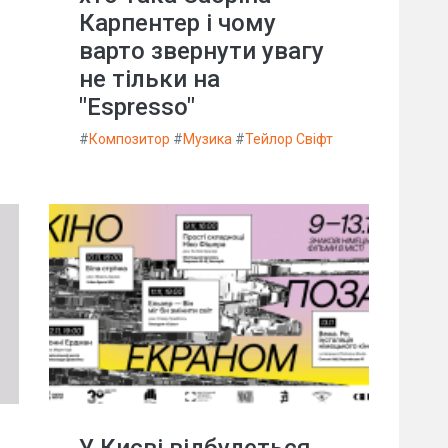
Карпентер і чому
варто звернути увагу
не тільки на
"Espresso"
#
Композитор
#
Музика
#
Тейлор Свіфт