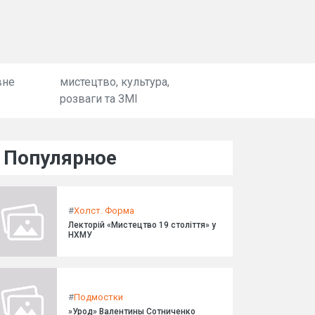
вне
мистецтво, культура,
розваги та ЗМІ
Популярное
#
Холст. Форма
Лекторій «Мистецтво 19 століття» у
НХМУ
#
Подмостки
»Урод» Валентины Сотниченко