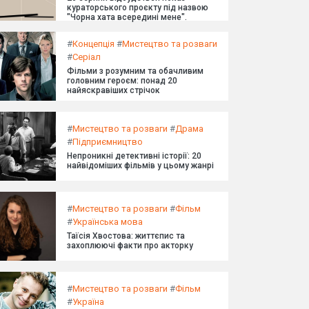
кураторського проєкту під назвою
"Чорна хата всередині мене".
#
Концепція
#
Мистецтво та розваги
#
Серіал
Фільми з розумним та обачливим
головним героєм: понад 20
найяскравіших стрічок
#
Мистецтво та розваги
#
Драма
#
Підприємництво
Непроникні детективні історії: 20
найвідоміших фільмів у цьому жанрі
#
Мистецтво та розваги
#
Фільм
#
Українська мова
Таїсія Хвостова: життєпис та
захоплюючі факти про акторку
#
Мистецтво та розваги
#
Фільм
#
Україна