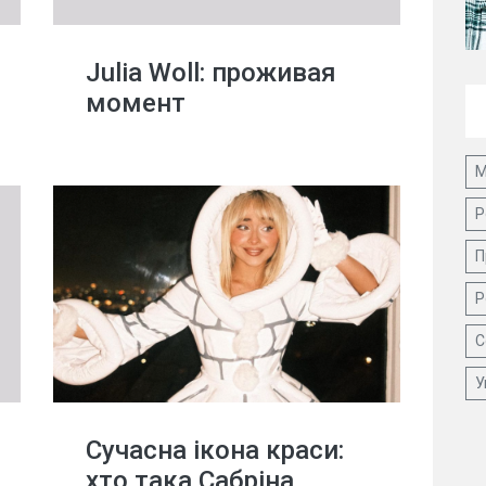
Julia Woll: проживая
момент
М
Р
П
Р
С
У
Сучасна ікона краси:
хто така Сабріна