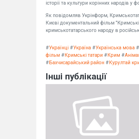
історії та культури корінних народів у ф
Як повідомляв Укрінформ, Кримськотат
Києві документальний фільм "Кримські 
кримськотатарського народу в російсько
#
Українці
#
Україна
#
Українська мова
фільм
#
Кримські татари
#
Крим
#
Аніма
#
Бахчисарайський район
#
Курултай кр
Інші публікації