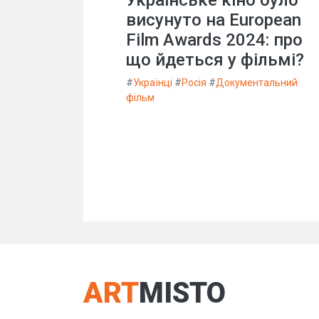
Українське кіно було
висунуто на European
Film Awards 2024: про
що йдеться у фільмі?
#
Українці
#
Росія
#
Документальний
фільм
ART
MISTO