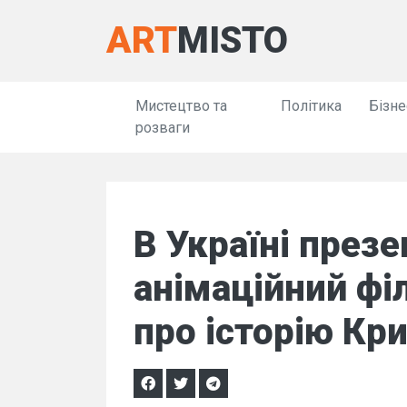
ART
MISTO
Мистецтво та
Політика
Бізне
розваги
В Україні през
анімаційний фі
про історію Кр