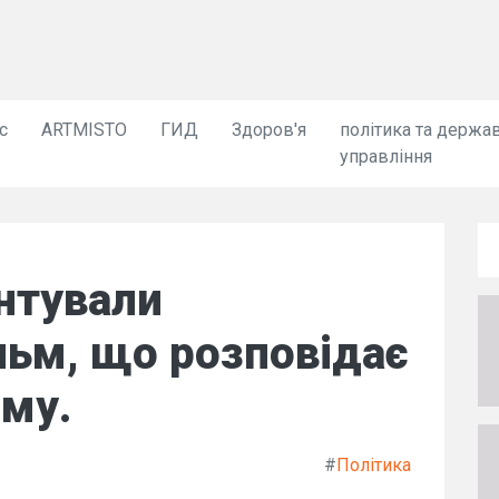
с
ARTMISTO
ГИД
Здоров'я
політика та держа
управління
ентували
льм, що розповідає
иму.
#
Політика