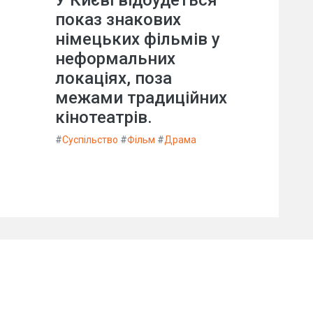
У Києві відбудеться
показ знакових
німецьких фільмів у
неформальних
локаціях, поза
межами традиційних
кінотеатрів.
#
Суспільство
#
Фільм
#
Драма