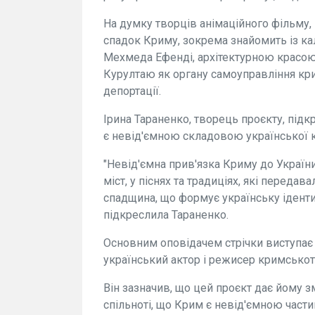
На думку творців анімаційного фільму,
спадок Криму, зокрема знайомить із к
Мехмеда Ефенді, архітектурною красою
Курултаю як органу самоуправління кри
депортації.
Ірина Тараненко, творець проєкту, під
є невід'ємною складовою української 
"Невід'ємна прив'язка Криму до Україн
міст, у піснях та традиціях, які передав
спадщина, що формує українську ідентич
підкреслила Тараненко.
Основним оповідачем стрічки виступає о
український актор і режисер кримськот
Він зазначив, що цей проєкт дає йому з
спільноті, що Крим є невід'ємною част