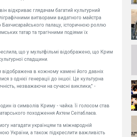
 він відкриває глядачам багатий культурний
аліграфічними витворами видатного майстра
 Бахчисарайського палацу, історичною роллю
мських татар та трагічними подіями їх
креслила, що у мультфільмі відображено, що Крим
культурної спадщини.
и відображена в кожному камені його давніх
алися з однієї генерації до іншої. Це культурна
ність, незважаючи на сучасні виклики," -
дин із символів Криму - чайка. Її голосом став
атарського походження Ахтем Сеітаблаєв.
могу нагадати українцям та міжнародній
иною України, а також підкреслити важливість