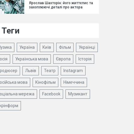
Ярослав Шахторін: його життєпис та
захоплюючі деталі про актора
Теги
узика
Україна
Київ
Фільм
Українці
осія
Українська мова
Європа
Історія
родюсер
Львів
Театр
Instagram
осійська мова
Кінофільм
Німеччина
оціальна мережа
Facebook
Музикант
крінформ