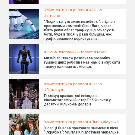
#
Мистецтво та розваги
#
Фільм
#
Інтернет
"Люди стануть лише похибкою": згідно з
прогнозами компанії Cloudflare, через
п'ять років обсяг трафіку, що генерують
боти, буде в тисячу разів більшим, ніж
трафік реальних користувачів.
#
Фільм
#
Штучний інтелект
#
Техас
Mitsubishi також розпочала розробку
гуманоїдних роботів і має намір випускати
тисячу одиниць щомісяця.
#
Мистецтво та розваги
#
Фільм
#
Голлівуд
Голлівуд вражає: які епізоди в
кінематографічній історії обійшлися у
десятки мільйонів доларів
#
Мистецтво та розваги
#
Львів
#
Музика
У серці Львова пролунали знамениті пісні
"Скрябіна": MONATIK підготував унікальне