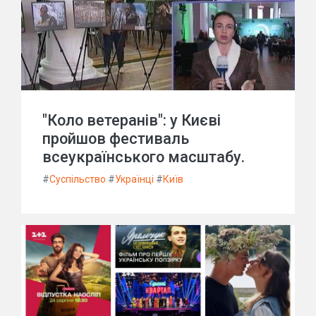
"Коло ветеранів": у Києві
пройшов фестиваль
всеукраїнського масштабу.
#
Суспільство
#
Українці
#
Київ