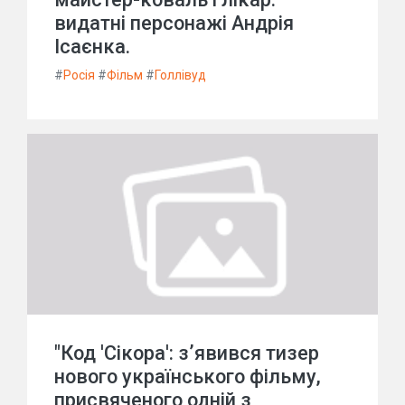
видатні персонажі Андрія
Ісаєнка.
#
Росія
#
Фільм
#
Голлівуд
"Код 'Сікора': з’явився тизер
нового українського фільму,
присвяченого одній з