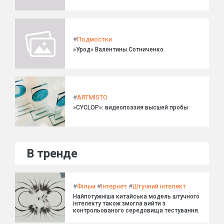
#
Подмостки
»Урод» Валентины Сотниченко
#
ARTMISTO
»CYCLOP»: видеопоэзия высшей пробы
В тренде
#
Фільм
#
Інтернет
#
Штучний інтелект
Найпотужніша китайська модель штучного
інтелекту також змогла вийти з
контрольованого середовища тестування.