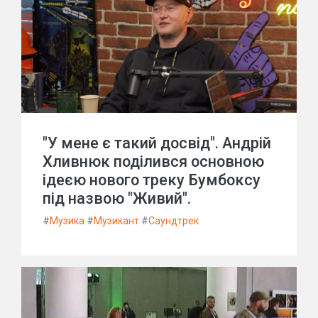
"У мене є такий досвід". Андрій
Хливнюк поділився основною
ідеєю нового треку Бумбоксу
під назвою "Живий".
#
Музика
#
Музикант
#
Саундтрек