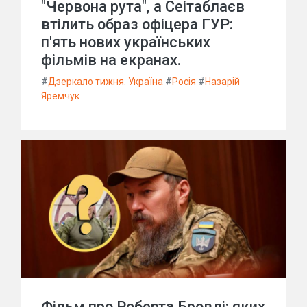
"Червона рута", а Сеітаблаєв
втілить образ офіцера ГУР:
п'ять нових українських
фільмів на екранах.
#
Дзеркало тижня. Україна
#
Росія
#
Назарій
Яремчук
Фільм про Роберта Бровді: яких