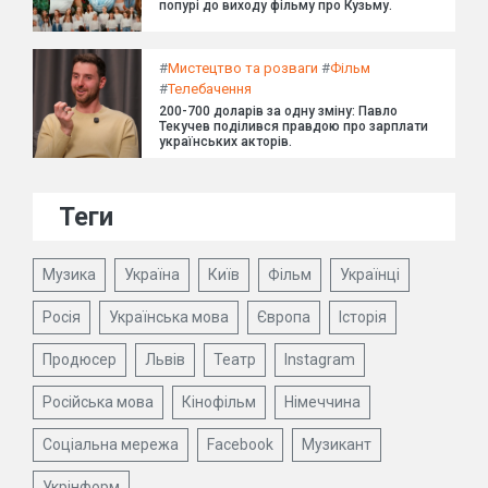
попурі до виходу фільму про Кузьму.
#
Мистецтво та розваги
#
Фільм
#
Телебачення
200-700 доларів за одну зміну: Павло
Текучев поділився правдою про зарплати
українських акторів.
Теги
Музика
Україна
Київ
Фільм
Українці
Росія
Українська мова
Європа
Історія
Продюсер
Львів
Театр
Instagram
Російська мова
Кінофільм
Німеччина
Соціальна мережа
Facebook
Музикант
Укрінформ