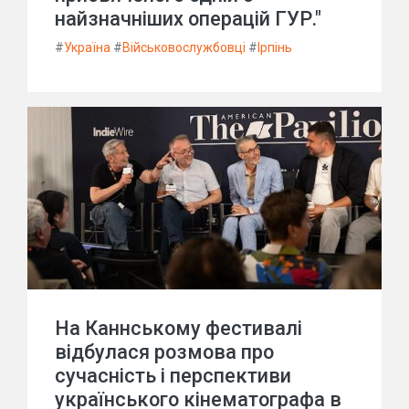
найзначніших операцій ГУР."
#
Україна
#
Військовослужбовці
#
Ірпінь
На Каннському фестивалі
відбулася розмова про
сучасність і перспективи
українського кінематографа в