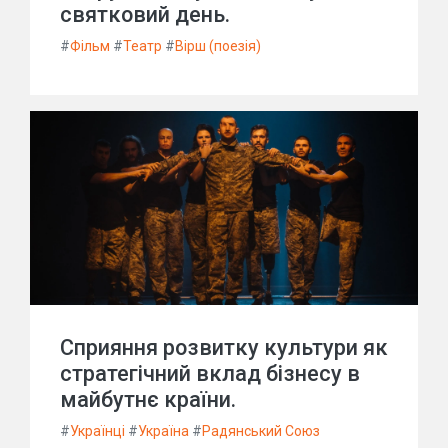
святковий день.
#
Фільм
#
Театр
#
Вірш (поезія)
Сприяння розвитку культури як
стратегічний вклад бізнесу в
майбутнє країни.
#
Українці
#
Україна
#
Радянський Союз