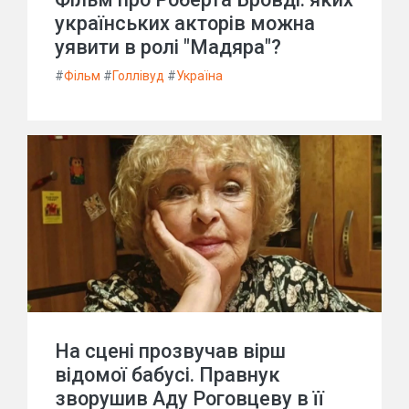
українських акторів можна
уявити в ролі "Мадяра"?
#
Фільм
#
Голлівуд
#
Україна
На сцені прозвучав вірш
відомої бабусі. Правнук
зворушив Аду Роговцеву в її