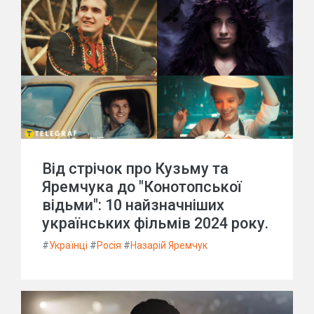
Від стрічок про Кузьму та
Яремчука до "Конотопської
відьми": 10 найзначніших
українських фільмів 2024 року.
#
Українці
#
Росія
#
Назарій Яремчук