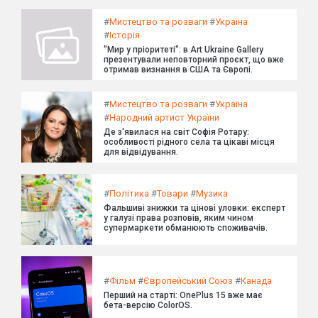
#
Мистецтво та розваги
#
Україна
#
Історія
"Мир у пріоритеті": в Art Ukraine Gallery
презентували неповторний проєкт, що вже
отримав визнання в США та Європі.
#
Мистецтво та розваги
#
Україна
#
Народний артист України
Де з'явилася на світ Софія Ротару:
особливості рідного села та цікаві місця
для відвідування.
#
Політика
#
Товари
#
Музика
Фальшиві знижки та цінові уловки: експерт
у галузі права розповів, яким чином
супермаркети обманюють споживачів.
#
Фільм
#
Європейський Союз
#
Канада
Перший на старті: OnePlus 15 вже має
бета-версію ColorOS.